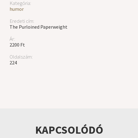
Kategória:
humor
Eredeti cím:
The Purloined Paperweight
Ár:
2200 Ft
Oldalszám:
224
KAPCSOLÓDÓ