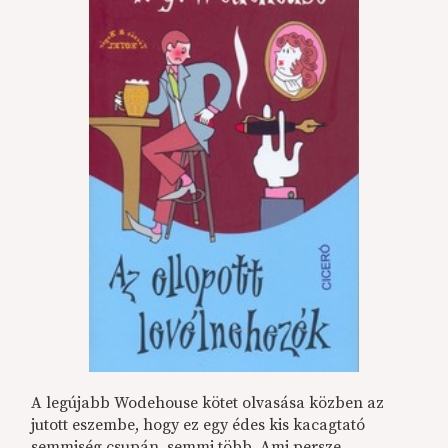
A legújabb Wodehouse kötet olvasása közben az
jutott eszembe, hogy ez egy édes kis kacagtató
semmiség csupán, semmi több. Ami persze