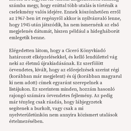
számba megy, hogy ezúttal több utalás is történik a
cselekmény valós idejére. Ennek köszönhetően erről
az 1967-ben írt regényről akkor is nyilvánvaló lenne,
hogy 1945 után játszódik, ha nem ismernénk az első
megjelenés dátumát, hiszen például a hidegháborút
emlegetik benne.
Elégedetten látom, hogy a Ciceró Könyvkiadó
határozott elképzelésekkel, és kellő lendülettel vág
neki az életmű újrakiadásának. Ez szerfölött
örvendetes, kivált, hogy az előrejelzések szerint régi
(korábban már megjelent) és új (korábban magyarul
ki nem adott) címek egyaránt szerepelnek a
listájukon. Ez szerintem minden, hozzám hasonló
rajongó számára örvendetes fejlemény. Az pedig
már tényleg csak ráadás, hogy lábjegyzetek
segítenek a burkolt, vagy csak a mi
nyelvterületünkön nem annyira közismert utalások
értelmezésében.