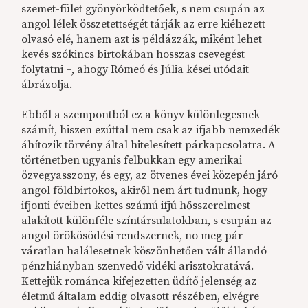
szemet-fület gyönyörködtetőek, s nem csupán az
angol lélek összetettségét tárják az erre kiéhezett
olvasó elé, hanem azt is példázzák, miként lehet
kevés szókincs birtokában hosszas csevegést
folytatni –, ahogy Rómeó és Júlia kései utódait
ábrázolja.
Ebből a szempontból ez a könyv különlegesnek
számít, hiszen ezúttal nem csak az ifjabb nemzedék
áhítozik törvény által hitelesített párkapcsolatra. A
történetben ugyanis felbukkan egy amerikai
özvegyasszony, és egy, az ötvenes évei közepén járó
angol földbirtokos, akiről nem árt tudnunk, hogy
ifjonti éveiben kettes számú ifjú hősszerelmest
alakított különféle színtársulatokban, s csupán az
angol örökösödési rendszernek, no meg pár
váratlan halálesetnek köszönhetően vált állandó
pénzhiányban szenvedő vidéki arisztokratává.
Kettejük románca kifejezetten üdítő jelenség az
életmű általam eddig olvasott részében, elvégre