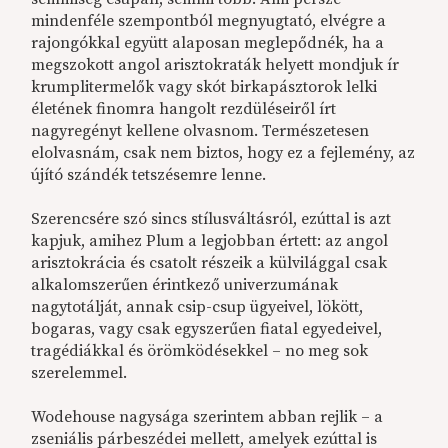
mindenféle szempontból megnyugtató, elvégre a
rajongókkal együtt alaposan meglepődnék, ha a
megszokott angol arisztokraták helyett mondjuk ír
krumplitermelők vagy skót birkapásztorok lelki
életének finomra hangolt rezdüléseiről írt
nagyregényt kellene olvasnom. Természetesen
elolvasnám, csak nem biztos, hogy ez a fejlemény, az
újító szándék tetszésemre lenne.
Szerencsére szó sincs stílusváltásról, ezúttal is azt
kapjuk, amihez Plum a legjobban értett: az angol
arisztokrácia és csatolt részeik a külvilággal csak
alkalomszerűen érintkező univerzumának
nagytotálját, annak csip-csup ügyeivel, lökött,
bogaras, vagy csak egyszerűen fiatal egyedeivel,
tragédiákkal és örömködésekkel – no meg sok
szerelemmel.
Wodehouse nagysága szerintem abban rejlik – a
zseniális párbeszédei mellett, amelyek ezúttal is