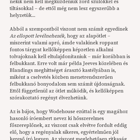
nekik nem kell megküzdeniük zord szülőkkel és
tiltásokkal – de ettől még nem lesz egyszerűbb a
helyzetük...
Abból a szempontból viszont nem számít egyedinek
Az ellopott levélnehezék
, hogy az alapötlet –
miszerint valami apró, ámde valakinek roppant
fontos tárgyat kellőképpen képzetlen alkalmi
tolvajoknak kell eltulajdonítaniuk – már korábban is
felbukkant. Erre volt már példa Jeeves közelében és
Blandings meghittséget árasztó kastélyában is,
miként a cselvetés közben menetrendszerűen
felbukkanó bonyodalom sem számít újdonságnak.
Ettől függetlenül az ötlet működik, és kellőképpen
szórakoztató regényt élvezhetünk.
Az is bájos, hogy Wodehouse ezúttal is egy magához
hasonló íróembert nevez ki hősszerelmes
főszereplőnek, az viszont csak elvétve fordult eddig
elő, hogy a regényalak sikeres, egyértelműen jól
kereső író legyen. Az viszont meglehetősen ritkaság