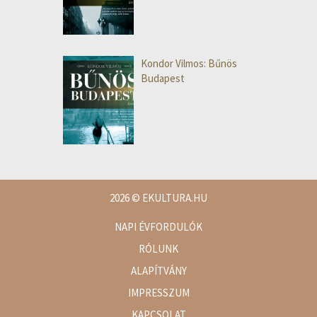
Kondor Vilmos: Bűnös
Budapest
2026
© EKULTURA.HU
NAPI ÉVFORDULÓK
RÓLUNK
ALAPÍTVÁNY
IMPRESSZUM
KAPCSOLAT