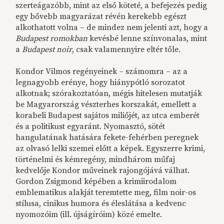
szerteágazóbb, mint az első köteté, a befejezés pedig
egy bővebb magyarázat révén kerekebb egészt
alkothatott volna – de mindez nem jelenti azt, hogy a
Budapest romokban
kevésbé lenne színvonalas, mint
a
Budapest noir
, csak valamennyire eltér tőle.
Kondor Vilmos regényeinek – számomra – az a
legnagyobb erénye, hogy hiánypótló sorozatot
alkotnak; szórakoztatóan, mégis hitelesen mutatják
be Magyarország vészterhes korszakát, emellett a
korabeli Budapest sajátos miliőjét, az utca emberét
és a politikust egyaránt. Nyomasztó, sötét
hangulatának hatására fekete-fehérben peregnek
az olvasó lelki szemei előtt a képek. Egyszerre krimi,
történelmi és kémregény, mindhárom műfaj
kedvelője Kondor műveinek rajongójává válhat.
Gordon Zsigmond képében a krimiirodalom
emblematikus alakját teremtette meg, film noir-os
stílusa, cinikus humora és éleslátása a kedvenc
nyomozóim (ill. újságíróim) közé emelte.