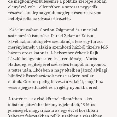
de megkönnyebbülésemre a politika szerepe abban
elenyésző volt – ellentétben a sorozat negyedik
részével, ám legnagyobb meglepetésemre ez sem
befolyásolta az olvasás élvezetét.
1946 júniusában Gordon Zsigmond és amerikai
származású ismerőse, Daniel Zeker az Edison
kávéházban üldögélve szemtanúja lesz egy furcsa
merényletnek: valaki a szemközti házból tüzelve lelő
három orosz katonát. A helyszínre érkezik Rajk
László belügyminiszter, és a rendőrség a Vörös
Hadsereg segítségével szélsebes tempóban nyomoz
a tettes után. Eközben a nagy tételben játszó alvilági
bűnözők összeharácsolt pénze szőrén-szálán
eltűnik. Gordon pedig felveszi a zakóját, magához
veszi a jegyzetfüzetét és a rejtély nyomába ered.
A történet – az első kötettel ellentétben – két
idősíkon játszódik, bizonyos jelenbeli, 1946-os
jelenségek magyarázata az egy évvel korábban
keltezett fejezetekben rejlik. Ezekben a részekben