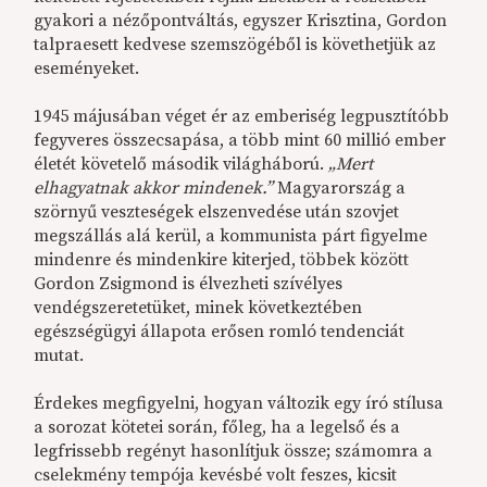
gyakori a nézőpontváltás, egyszer Krisztina, Gordon
talpraesett kedvese szemszögéből is követhetjük az
eseményeket.
1945 májusában véget ér az emberiség legpusztítóbb
fegyveres összecsapása, a több mint 60 millió ember
életét követelő második világháború.
„Mert
elhagyatnak akkor mindenek.”
Magyarország a
szörnyű veszteségek elszenvedése után szovjet
megszállás alá kerül, a kommunista párt
figyelme
mindenre és mindenkire kiterjed, többek között
Gordon Zsigmond is élvezheti szívélyes
vendégszeretetüket, minek következtében
egészségügyi állapota erősen romló tendenciát
mutat.
Érdekes megfigyelni, hogyan változik egy író stílusa
a sorozat kötetei során, főleg, ha a legelső és a
legfrissebb regényt hasonlítjuk össze; számomra a
cselekmény tempója kevésbé volt feszes, kicsit