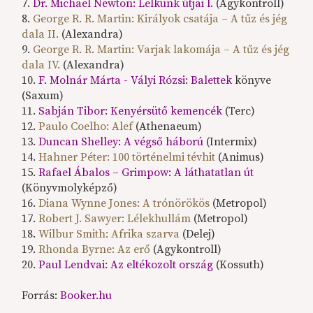
7.
Dr. Michael Newton: Lelkünk útjai l.
(Agykontroll)
8.
George R. R. Martin: Királyok csatája – A tűz és jég
dala II.
(Alexandra)
9.
George R. R. Martin: Varjak lakomája – A tűz és jég
dala IV.
(Alexandra)
10.
F. Molnár Márta - Vályi Rózsi: Balettek
könyve
(Saxum)
11.
Sabján Tibor: Kenyérsütő kemencék
(Terc)
12.
Paulo Coelho: Alef
(Athenaeum)
13.
Duncan Shelley: A végső háború
(Intermix)
14.
Hahner Péter: 100 történelmi tévhit
(Animus)
15.
Rafael Ábalos – Grimpow: A láthatatlan út
(Könyvmolyképző)
16.
Diana Wynne Jones: A trónörökös
(Metropol)
17.
Robert J. Sawyer: Lélekhullám
(Metropol)
18.
Wilbur Smith: Afrika szarva
(Delej)
19.
Rhonda Byrne: Az erő
(Agykontroll)
20.
Paul Lendvai: Az eltékozolt ország
(Kossuth)
Forrás:
Booker.hu