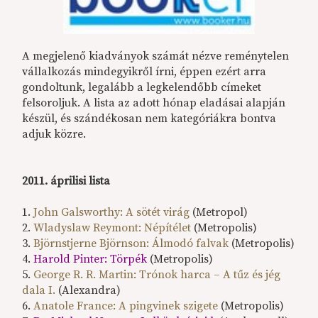
A megjelenő kiadványok számát nézve reménytelen
vállalkozás mindegyikről írni, éppen ezért arra
gondoltunk, legalább a legkelendőbb címeket
felsoroljuk. A lista az adott hónap eladásai alapján
készül, és szándékosan nem kategóriákra bontva
adjuk közre.
2011. áprilisi lista
1.
John Galsworthy: A sötét virág
(Metropol)
2.
Wladyslaw Reymont: Népítélet
(Metropolis)
3.
Björnstjerne Björnson: Álmodó falvak
(Metropolis)
4.
Harold Pinter: Törpék
(Metropolis)
5.
George R. R. Martin: Trónok harca – A tűz és jég
dala I.
(Alexandra)
6.
Anatole France: A pingvinek szigete
(Metropolis)