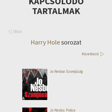
KAPCSOLÓDÓ
TARTALMAK
Előző
Harry Hole
sorozat
Következő
Jo Nesbø: Szomjúság
Jo Nesbo: Police