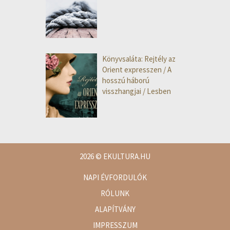
Könyvsaláta: Rejtély az
Orient expresszen / A
hosszú háború
visszhangjai / Lesben
2026
© EKULTURA.HU
NAPI ÉVFORDULÓK
RÓLUNK
ALAPÍTVÁNY
IMPRESSZUM