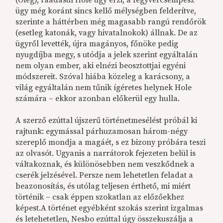
ügy még koránt sincs kellő mélységben felderítve,
szerinte a háttérben még magasabb rangú rendőrök
(esetleg katonák, vagy hivatalnokok) állnak. De az
ügyről levették, újra magányos, főnöke pedig
nyugdíjba megy, s utódja a jelek szerint egyáltalán
nem olyan ember, aki elnézi beosztottjai egyéni
módszereit. Szóval hiába közeleg a karácsony, a
világ egyáltalán nem tűnik ígéretes helynek Hole
számára – ekkor azonban előkerül egy hulla.
A szerző ezúttal újszerű történetmesélést próbál ki
rajtunk: egymással párhuzamosan három-négy
szereplő mondja a magáét, s ez bizony próbára teszi
az olvasót. Ugyanis a narrátorok fejezeten belül is
váltakoznak, és különösebben nem veszkődnek a
cserék jelzésével. Persze nem lehetetlen feladat a
beazonosítás, és utólag teljesen érthető, mi miért
történik – csak éppen szokatlan az előzőekhez
képest.A történet egyébként szokás szerint izgalmas
és letehetetlen, Nesbo ezúttal úgy összekuszálja a