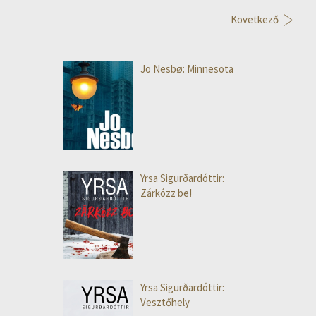
Következő
Jo Nesbø: Minnesota
Yrsa Sigurðardóttir:
Zárkózz be!
Yrsa Sigurðardóttir:
Vesztőhely