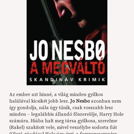
Az ember azt hinné, a világ minden gyilkos
halálával kicsikét jobb lesz.
Jo Nesbo
azonban nem
így gondolja, nála úgy tűnik, csak rosszabb lesz
minden – legalábbis állandó főszerelője, Harry Hole
számára. Hiába halt meg társa gyilkosa, szerelme
(Rakel) szakított vele, mivel veszélybe sodorta fiát
(Oleg), ráadásul Hole úgy érzi, a fegyvercsempész