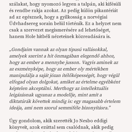
szálakat, hogy nyomozó legyen a talpán, aki kifésüli
és rendbe rakja azokat. Az pedig külön pikantériát
ad az egésznek, hogy a gyilkosság a norvégiai
Üdvhadsereg sorain belül történik. Ez a helyzet nem
csak a szervezet megismerésére ad lehetőséget,
hanem Hole hitbéli nézeteinek közreadására is.
„Gondjaim vannak az olyan típusú vallásokkal,
amelyek szerint a hit önmagában elegendő ahhoz,
hogy az ember a mennybe jusson. Vagyis aminek az
az eszményképe, hogy az ember oly mértékben
manipulálja a saját józan ítélőképességét, hogy végül
elfogad olyan dolgokat, amiket az értelme egyébként
képtelen akceptálni. Merthogy az intellektuális
leigázásnak ugyanaz a modellje, mint amit a
diktatúrák követtek mindig is: egy magasabb értelem
ideája, ami nem szorul semmiféle bizonyításra.”
Úgy gondolom, akik szerették Jo Nesbo eddigi
könyveit, azok ezúttal sem csalódnak, akik pedig