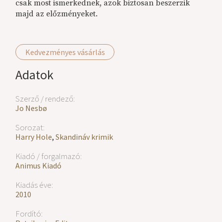
csak most ismerkednek, azok biztosan beszerzik
majd az előzményeket.
Kedvezményes vásárlás
Adatok
Szerző / rendező:
Jo Nesbø
Sorozat:
Harry Hole
,
Skandináv krimik
Kiadó / forgalmazó:
Animus Kiadó
Kiadás éve:
2010
Fordító: