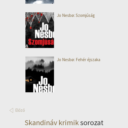
Jo Nesbø: Szomjúság
Jo Nesbø: Fehér éjszaka
Előző
Skandináv krimik
sorozat