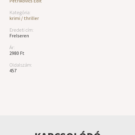
Petrikovics Edit
Kategória:
krimi / thriller
Eredeti cím:
Frelseren
Ár:
2980 Ft
Oldalszám:
457