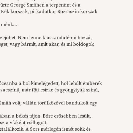
szűrte George Smithen a terpentint és a
l Kék korszak, pirkadatkor Rózsaszín korszak
tennénk…
zejöhet. Nem lenne klassz odalépni hozzá,
eget, vagy bármit, amit akar, és mi boldogok
 óceánba a hol kimelegedett, hol lehűlt emberek
zacszínű, már főtt csirke és gyöngytyúk színű,
 Smith volt, vállán törülközővel bandukolt egy
ban a békés tájon. Bőre erősebben lesült,
zta vízként csillogott.
zetalálkozik. A Sors mérlegén ismét sokk és