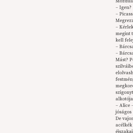
Mozdula
– Igen?
– Picas
Megrezz
– Kérlek
megint t
kell fel
– Bárcs
– Bárcsa
Mást? P
szilvái
elolvas
festmén
megkoro
szigonyt
alkotój
– Alice
jóságos 
De vajon
acélkék
éjszaka