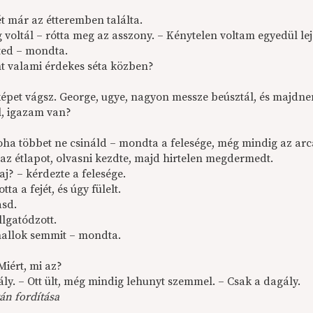
t már az étteremben találta.
g voltál – rótta meg az asszony. – Kénytelen voltam egyedül le
tted – mondta.
nt valami érdekes séta közben?
képet vágsz. George, ugye, nagyon messze beúsztál, és majdn
l, igazam van?
oha többet ne csináld – mondta a felesége, még mindig az arcá
 az étlapot, olvasni kezdte, majd hirtelen megdermedt.
aj? – kérdezte a felesége.
tta a fejét, és úgy fülelt.
asd.
llgatódzott.
allok semmit – mondta.
Miért, mi az?
ly. – Ott ült, még mindig lehunyt szemmel. – Csak a dagály.
án fordítása