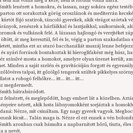
 sem állt volna meg a keze, nem is fordult volna hátra.
Smith lenézett a homokra, és lassan, nagy sokára egész testéb
 parton ott sorakoztak görög oroszlánok és mediterrán kecsk
t kürtöt fújó szatírok, táncoló gyerekek, akik virágot szórta
rányok, zenészek a hárfáikkal és lantjaikkal, unikornisok, aki
omok és vulkánok felé. A lázasan hajlongó és verejtéket záporo
 öltött, át meg keresztül, fel és le, végig a parton szakadatlan
etett, mintha ezt az utazó bacchanáliát muszáj lenne befejezni
 és nyári források bontakoztak ki hieroglifaként még húsz, h
réz színűvé mosta a homokot, amelyre olyan üzenet került, am
het. Minden a saját szelén és gravitációján forgott és egyensúly
szőlővéres talpai, itt gőzölgő tengerek szültek pikkelyes szö
llatot a robogó felhőkre… itt… itt… itt…
sz megdermedt.
Smith hátrahúzódott.
 felnézett, és meglepődött, hogy embert lát a közelben. Aztán 
ényeire nézett, akik lusta lábnyomokként sorjáztak a homokba
daná: Nézze, mit csináltam. Egy nagy gyerek vagyok. Megbo
zunk kicsit… Talán maga is. Nézze el ezt ennek a vén bolo
Smith azonban csak bámulta a napbarnított bőrű, tiszta, éles
a a nevét.