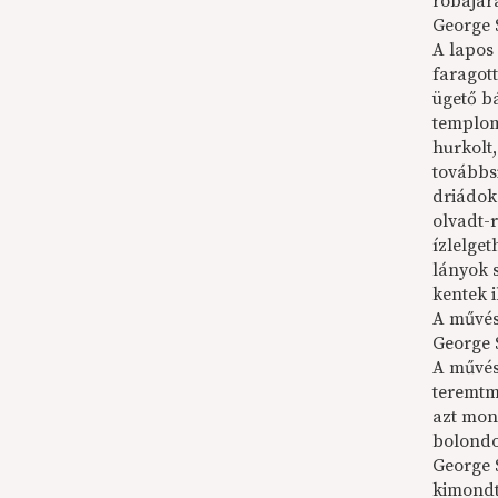
robajára
George 
A lapos
faragot
ügető bá
templomr
hurkolt,
továbbsi
driádok
olvadt-
ízlelget
lányok 
kentek i
A művé
George 
A művész
teremtm
azt mon
bolondo
George 
kimondt