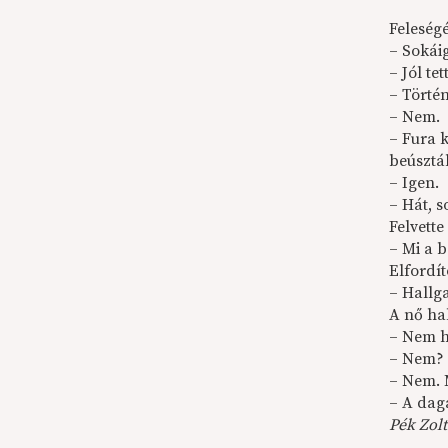
Feleségé
– Sokái
– Jól te
– Törté
– Nem.
– Fura 
beúsztá
– Igen.
– Hát, s
Felvette
– Mi a b
Elfordíto
– Hallg
A nő ha
– Nem h
– Nem?
– Nem. 
– A dagá
Pék Zolt