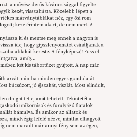
ízt, a művész derűs kíváncsisággal figyelte
egyik kezét, visszahúzta. Közelebb lépett a
i értékes márványtáblákat néz, egy ősi rom
gott; keze érinteni akart, de nem mert. A
 bányássza ki és mentse meg ennek a nagyon is
issza ide, hogy gipszlenyomatot csináljanak a
zoba ablakát kereste. A fényképező! Fuss el
ttintgatva, amíg…
emében két kis tábortüzet gyújtott. A nap már
ith arcát, mintha minden egyes gondolatát
ost búcsúzott, jó éjszakát, viszlát. Most elindult,
len dolgot tette, amit tehetett. Tekintetét a
ágaskodó unikornisok és furulyázó fiatalok
náliát bámulva. És amikor az állatok és
sza, mindvégig lefelé nézve, mintha elhagyott
 amíg nem maradt már annyi fény sem az égen,