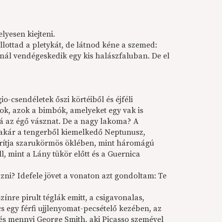
yesen kiejteni.
llottad a pletykát, de látnod kéne a szemed:
oknál vendégeskedik egy kis halászfaluban. De el
-csendéletek őszi körtéiből és éjféli
ok, azok a bimbók, amelyeket egy vak is
ná az égő vásznat. De a nagy lakoma? A
, akár a tengerből kiemelkedő Neptunusz,
orítja szarukörmös öklében, mint háromágú
l, mint a Lány tükör előtt és a Guernica
i? Idefele jövet a vonaton azt gondoltam: Te
zínre pirult téglák emitt, a csigavonalas,
 egy férfi ujjlenyomat-pecsételő kezében, az
 és mennyi George Smith, aki Picasso szemével