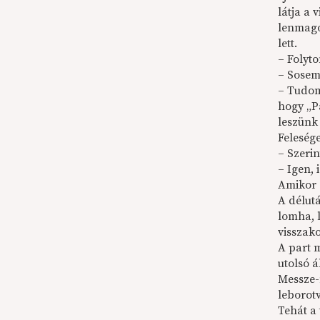
látja a 
lenmago
lett.
– Folyt
– Sosem
– Tudom
hogy „Pa
leszünk
Felesége
– Szerin
– Igen, 
Amikor a
A délut
lomha, 
visszak
A part m
utolsó á
Messze-
leborotv
Tehát a 