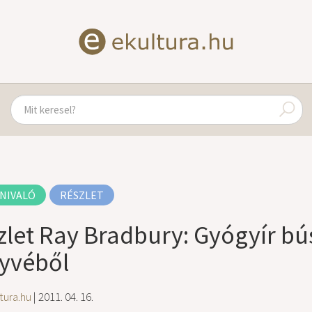
NIVALÓ
RÉSZLET
zlet Ray Bradbury: Gyógyír 
yvéből
tura.hu
| 2011. 04. 16.