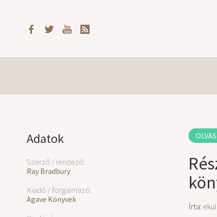
Adatok
OLVAS
Rés
Szerző / rendező:
Ray Bradbury
kön
Kiadó / forgalmazó:
Agave Könyvek
Írta:
ekul