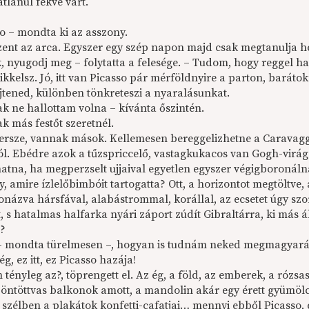
tlanul fekve várt.
so – mondta ki az asszony.
ent az arca. Egyszer egy szép napon majd csak megtanulja hel
, nyugodj meg – folytatta a felesége. – Tudom, hogy reggel ha
ikkelsz. Jó, itt van Picasso pár mérföldnyire a parton, barát
ejtened, különben tönkreteszi a nyaralásunkat.
ak ne hallottam volna – kívánta őszintén.
k más festőt szeretnél.
ersze, vannak mások. Kellemesen bereggelizhetne a Caravaggio
ból. Ebédre azok a tűzspriccelő, vastagkukacos van Gogh-virág
hatna, ha megperzselt ujjaival egyetlen egyszer végigboronál
y, amire ízlelőbimbóit tartogatta? Ott, a horizontot megtöltve
názva hársfával, alabástrommal, korállal, az ecsetet úgy sz
, s hatalmas halfarka nyári záport zúdít Gibraltárra, ki más ál
a?
 – mondta türelmesen –, hogyan is tudnám neked megmagyarázn
ég, ez itt, ez Picasso hazája!
 tényleg az?, töprengett el. Az ég, a föld, az emberek, a rózsas
 öntöttvas balkonok amott, a mandolin akár egy érett gyümölcs
i szélben a plakátok konfetti-cafatjai… mennyi ebből Picasso,