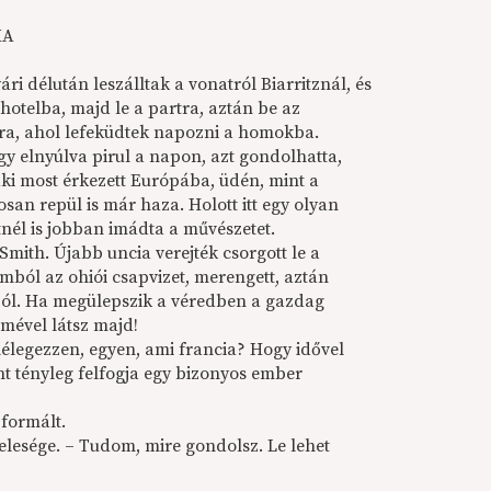
KA
ri délután leszálltak a vonatról Biarritznál, és
hotelba, majd le a partra, aztán be az
tra, ahol lefeküdtek napozni a homokba.
gy elnyúlva pirul a napon, azt gondolhatta,
aki most érkezett Európába, üdén, mint a
osan repül is már haza. Holott itt egy olyan
etnél is jobban imádta a művészetet.
Smith. Újabb uncia verejték csorgott le a
ból az ohiói csapvizet, merengett, aztán
ból. Ha megülepszik a véredben a gazdag
emével látsz majd!
 lélegezzen, egyen, ami francia? Hogy idővel
t tényleg felfogja egy bizonyos ember
formált.
felesége. – Tudom, mire gondolsz. Le lehet