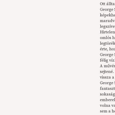
Ott áll
George S
képekhez
maradvá
legszíve
Hirtelen
omlós h
legtöré
érte, ho
George S
félig ví
A művés
sejtené.
vissza a
George S
fantaszt
sokaság
emberek
volna v
sem a h