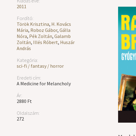
Kiadás éve:
2011
Fordító:
Török Krisztina
,
H. Kovács
Mária
,
Roboz Gábor
,
Gálla
Nóra
,
Pék Zoltán
,
Galamb
Zoltán
,
Illés Róbert
,
Huszár
András
Kategória:
sci-fi / fantasy / horror
Eredeti cím:
A Medicine for Melancholy
Ár:
2880 Ft
Oldalszám:
272