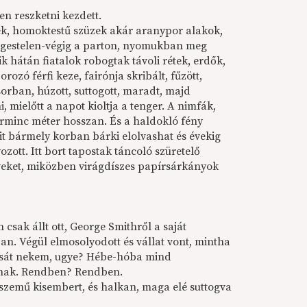
en reszketni kezdett.
ék, homoktestű szüzek akár aranypor alakok,
k végestelen-végig a parton, nyomukban meg
k hátán fiatalok robogtak távoli rétek, erdők,
zó férfi keze, fairónja skribált, fűzött,
 sorban, húzott, suttogott, maradt, majd
, mielőtt a napot kioltja a tenger. A nimfák,
arminc méter hosszan. És a haldokló fény
it bármely korban bárki elolvashat és évekig
ozott. Itt bort tapostak táncoló szüretelő
rnyeket, miközben virágdíszes papírsárkányok
csak állt ott, George Smithről a saját
n. Végül elmosolyodott és vállat vont, mintha
csát nekem, ugye? Hébe-hóba mind
ndnak. Rendben? Rendben.
 szemű kisembert, és halkan, maga elé suttogva