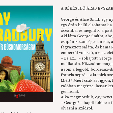
A BÉKÉS IDŐJÁRÁS ÉVSZA
George és Alice Smith egy nyá
egy órán belül elrohantak a 
óceánba, és megint ki a par
Aki látta George Smitht, aho
csupán közönséges turista, 
fagyasztott saláta, és hamar
emberről volt szó, aki az él
– Ez az… – sóhajtott George 
mellkasán. Kiizzadom magam
iszom a legjobb bordeaux-i
francia seprő, az itteniek sz
Miért? Miért csak azt igyon,
valóban megértse, lassankén
géniuszát.
Ajka megmozdult, egy nevet 
– George? – hajolt fölébe a 
olvasni a szádról.