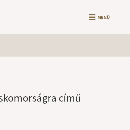
MENÜ
búskomorságra című