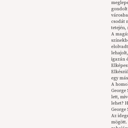
meglepe
gondolt
városba
csodát m
tetején,
A magány
színekb
elolvad
lehajolt
igazán é
Elképes
Elkészü
egy máso
A homoko
George 
lett, m
lehet? 
George 
Az idege
mögött.