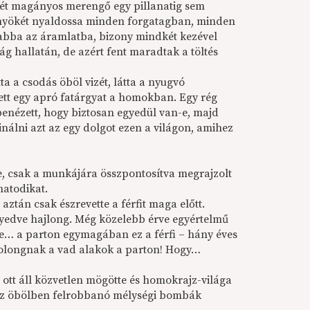
 két magányos merengő egy pillanatig sem
könyökét nyaldossa minden forgatagban, minden
abba az áramlatba, bizony mindkét kezével
ág hallatán, de azért fent maradtak a töltés
a a csodás öböl vizét, látta a nyugvó
vett egy apró fatárgyat a homokban. Egy rég
benézett, hogy biztosan egyedül van-e, majd
inálni azt az egy dolgot ezen a világon, amihez
ve, csak a munkájára összpontosítva megrajzolt
hatodikat.
ztán csak észrevette a férfit maga előtt.
rnyedve hajlong. Még közelebb érve egyértelmű
sze… a parton egymagában ez a férfi – hány éves
 tolongnak a vad alakok a parton! Hogy…
i ott áll közvetlen mögötte és homokrajz-világa
az öbölben felrobbanó mélységi bombák