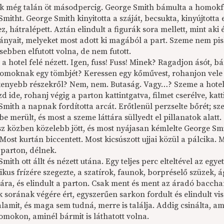
tak még talán öt másodpercig. George Smith bámulta a homokfr
mitht. George Smith kinyitotta a száját, becsukta, kinyújtotta 
, hátralépett. Aztán elindult a figurák sora mellett, mint ak
nyait, melyeket most adott ki magából a part. Szeme nem pislo
sebben elfutott volna, de nem futott.
 a hotel felé nézett. Igen, fuss! Fuss! Minek? Ragadjon ásót,
omoknak egy tömbjét? Keressen egy kőművest, rohanjon vele v
kenyebb részekről? Nem, nem. Butaság. Vagy…? Szeme a hotels
zd ide, rohanj végig a parton kattintgatva, filmet cserélve, ka
mith a napnak fordította arcát. Erőtlenül perzselte bőrét; sz
zbe merült, és most a szeme láttára süllyedt el pillanatok alatt.
z közben közelebb jött, és most nyájasan kémlelte George Sm
 Most kurtán biccentett. Most kicsúszott ujjai közül a pálcika. M
 parton, délnek.
mith ott állt és nézett utána. Egy teljes perc elteltével az egyet
ikus frízére szegezte, a szatírok, faunok, borpréselő szüzek, 
ára, és elindult a parton. Csak ment és ment az áradó baccha
 sorának végére ért, egyszerűen sarkon fordult és elindult vis
alamit, és maga sem tudná, merre is találja. Addig csinálta,
omokon, aminél bármit is láthatott volna.