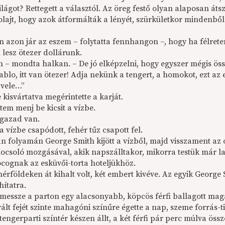
világot? Rettegett a választól. Az öreg festő olyan alaposan át
lajt, hogy azok átformálták a lényét, szürkületkor mindenbő
on azon jár az eszem – folytatta fennhangon –, hogy ha félre
 lesz ötezer dollárunk.
 – mondta halkan. – De jó elképzelni, hogy egyszer mégis öss
blo, itt van ötezer! Adja nekünk a tengert, a homokot, ezt az 
 vele…”
 kisvártatva megérintette a karját.
tem menj be kicsit a vízbe.
igazad van.
 vízbe csapódott, fehér tűz csapott fel.
án folyamán George Smith kijött a vízből, majd visszament az
locsoló mozgásával, akik napszálltakor, mikorra testük már la
ocognak az esküvői-torta hoteljükhöz.
érföldeken át kihalt volt, két embert kivéve. Az egyik George
hítatra.
messze a parton egy alacsonyabb, köpcös férfi ballagott magá
ált fejét szinte mahagóni színűre égette a nap, szeme forrás-tis
tengerparti színtér készen állt, a két férfi pár perc múlva öss