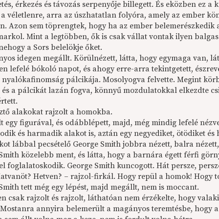
tés, érkezés és távozás serpenyője billegett. És eközben ez a
 a véletlenre, arra az úszhatatlan folyóra, amely az ember 
n. Azon sem töprengtek, hogy ha az ember belemerészkedik 
arkol. Mint a legtöbben, ők is csak vállat vontak ilyen balgas
 nehogy a Sors belelökje őket.
os idegen megállt. Körülnézett, látta, hogy egymaga van, látt
en lefelé bókoló napot, és ahogy erre-arra tekintgetett, észre
t nyalókafinomság pálcikája. Mosolyogva felvette. Megint kör
, és a pálcikát lazán fogva, könnyű mozdulatokkal elkezdte cs
rtett.
ztő alakokat rajzolt a homokba.
lt egy figurával, és odábblépett, majd, még mindig lefelé néz
dik és harmadik alakot is, aztán egy negyediket, ötödiket és 
t lábbal pecsételő George Smith jobbra nézett, balra nézett, a
Smith közelebb ment, és látta, hogy a barnára égett férfi gö
ivel foglalatoskodik. George Smith kuncogott. Hát persze, per
Hatvanöt? Hetven? – rajzol-firkál. Hogy repül a homok! Hogy
Smith tett még egy lépést, majd megállt, nem is moccant.
n csak rajzolt és rajzolt, láthatóan nem érzékelte, hogy valak
 Mostanra annyira belemerült a magányos teremtésbe, hogy 