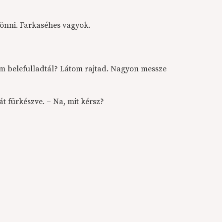
jönni. Farkaséhes vagyok.
em belefulladtál? Látom rajtad. Nagyon messze
t fürkészve. – Na, mit kérsz?