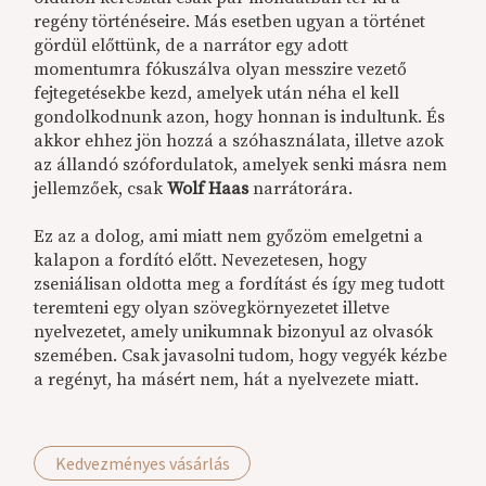
regény történéseire. Más esetben ugyan a történet
gördül előttünk, de a narrátor egy adott
momentumra fókuszálva olyan messzire vezető
fejtegetésekbe kezd, amelyek után néha el kell
gondolkodnunk azon, hogy honnan is indultunk. És
akkor ehhez jön hozzá a szóhasználata, illetve azok
az állandó szófordulatok, amelyek senki másra nem
jellemzőek, csak
Wolf Haas
narrátorára.
Ez az a dolog, ami miatt nem győzöm emelgetni a
kalapon a fordító előtt. Nevezetesen, hogy
zseniálisan oldotta meg a fordítást és így meg tudott
teremteni egy olyan szövegkörnyezetet illetve
nyelvezetet, amely unikumnak bizonyul az olvasók
szemében. Csak javasolni tudom, hogy vegyék kézbe
a regényt, ha másért nem, hát a nyelvezete miatt.
Kedvezményes vásárlás