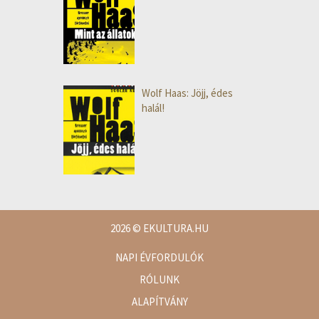
Wolf Haas: Jöjj, édes
halál!
2026
© EKULTURA.HU
NAPI ÉVFORDULÓK
RÓLUNK
ALAPÍTVÁNY