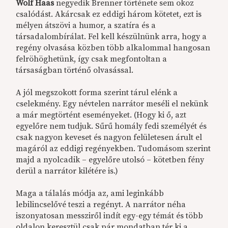
Wolf Haas
negyedik Brenner története sem okoz
csalódást. Akárcsak ez eddigi három kötetet, ezt is
mélyen átszövi a humor, a szatíra és a
társadalombírálat. Fel kell készülnünk arra, hogy a
regény olvasása közben több alkalommal hangosan
felröhöghetünk, így csak megfontoltan a
társaságban történő olvasással.
A jól megszokott forma szerint tárul elénk a
cselekmény. Egy névtelen narrátor meséli el nekünk
a már megtörtént eseményeket. (Hogy ki ő, azt
egyelőre nem tudjuk. Sűrű homály fedi személyét és
csak nagyon keveset és nagyon felületesen árult el
magáról az eddigi regényekben. Tudomásom szerint
majd a nyolcadik – egyelőre utolsó – kötetben fény
derül a narrátor kilétére is.)
Maga a tálalás módja az, ami leginkább
lebilincselővé teszi a regényt. A narrátor néha
iszonyatosan messziről indít egy-egy témát és több
oldalon keresztül csak pár mondatban tér ki a