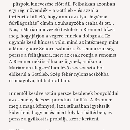
– püspöki kinevezése előtt áll. Felbukkan azonban
egy régi növendék – a Gottlieb – és azzal a
történettel áll elő, hogy anno az atya „higiéniai
felvilágosítás” címén a zuhanyzóba csalta és ott…
Nos, a Marianum vezető testülete a Brennert bízza
meg, hogy járjon a végére ennek a dolognak. Ez
ugyanis kezd kínossá válni mind az intézmény, mint
a Monsignore Schorn számára. És semmi szükség
persze a felhajtásra, mert az csak rontja a renomét.
A Brenner neki is állna az ügynek, amikor a
Marianum alagsorában lévő csocsóasztalból
előkerül a Gottlieb. Szép fehér nylonzacskókba
csomagolva, több darabban.
Innentől kezdve aztán persze kezdenek bonyolódni
az események és szaporodni a hullák. A Brenner
meg a maga könnyed, laza stílusában igyekszik
kideríteni, hogy mi és miért folyik a háttérben, és
persze a gyilkost is próbálja kézre keríteni.