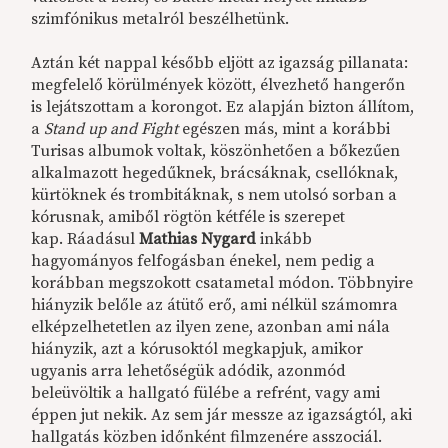
szimfónikus metalról beszélhetünk.
Aztán két nappal később eljött az igazság pillanata:
megfelelő körülmények között, élvezhető hangerőn
is lejátszottam a korongot. Ez alapján bizton állítom,
a
Stand up and Fight
egészen más, mint a korábbi
Turisas albumok voltak, köszönhetően a bőkezűen
alkalmazott hegedűknek, brácsáknak, csellóknak,
kürtöknek és trombitáknak, s nem utolsó sorban a
kórusnak, amiből rögtön kétféle is szerepet
kap. Ráadásul
Mathias Nygard
inkább
hagyományos felfogásban énekel, nem pedig a
korábban megszokott csatametal módon. Többnyire
hiányzik belőle az átütő erő, ami nélkül számomra
elképzelhetetlen az ilyen zene, azonban ami nála
hiányzik, azt a kórusoktól megkapjuk, amikor
ugyanis arra lehetőségük adódik, azonmód
beleüvöltik a hallgató fülébe a refrént, vagy ami
éppen jut nekik. Az sem jár messze az igazságtól, aki
hallgatás közben időnként filmzenére asszociál.