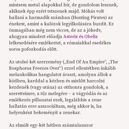
mintsem metal alapokkal bír, de gondolom lesznek,
akiknek épp ezért tetszenek majd. Mókás volt
hallani a harmadik számban (Hunting Pirates) az
énekest, amint a kalózok legyilkolására buzdít. Ez
önmagában még nem vicces, de az a jókedv,
ahogyan mindezt előadja
Asterix és Obelix
lelkesedésére emlékeztet, a rómaiakkal esedékes
soros pofozkodás előtt.
Az utolsó két szerzemény („End Of An Empire”, „The
Bosphorus Freezes Over”) ezzel ellentétben inkább
melankolikus hangulatot áraszt, amolyan állok a
ködben, karddal a kézben és mielőtt harcolni
kezdenék (vagy utána) az otthonra gondolok, a
szeretteimre, a tűz melegére – a vágyódás és az
emlékezés pillanatai ezek, legalábbis a zene
hallatán erre asszociáltam, még akkor is, ha
helyenként bekeményít a zenekar.
Az elmúlt egy-két hétben számtalanszor