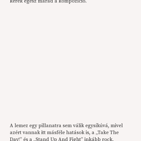
kerek egész marad a kompozíció.
A lemez egy pillanatra sem válik egysíkúvá, mivel
azért vannak itt másféle hatások is, a „Take The
Day!” és a „Stand Up And Fight” inkább rock,