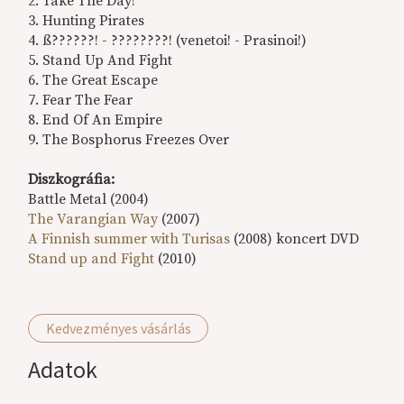
2. Take The Day!
3. Hunting Pirates
4. ß??????! - ????????! (venetoi! - Prasinoi!)
5. Stand Up And Fight
6. The Great Escape
7. Fear The Fear
8. End Of An Empire
9. The Bosphorus Freezes Over
Diszkográfia:
Battle Metal (2004)
The Varangian Way
(2007)
A Finnish summer with Turisas
(2008) koncert DVD
Stand up and Fight
(2010)
Kedvezményes vásárlás
Adatok