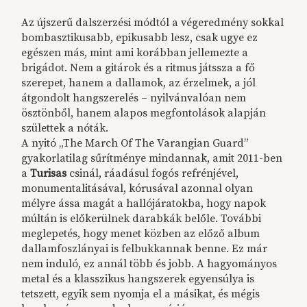
Az újszerű dalszerzési módtól a végeredmény sokkal
bombasztikusabb, epikusabb lesz, csak ugye ez
egészen más, mint ami korábban jellemezte a
brigádot. Nem a gitárok és a ritmus játssza a fő
szerepet, hanem a dallamok, az érzelmek, a jól
átgondolt hangszerelés – nyilvánvalóan nem
ösztönből, hanem alapos megfontolások alapján
születtek a nóták.
A nyitó „The March Of The Varangian Guard”
gyakorlatilag sűrítménye mindannak, amit 2011-ben
a
Turisas
csinál, ráadásul fogós refrénjével,
monumentalitásával, kórusával azonnal olyan
mélyre ássa magát a hallójáratokba, hogy napok
múltán is előkerülnek darabkák belőle. További
meglepetés, hogy menet közben az előző album
dallamfoszlányai is felbukkannak benne. Ez már
nem induló, ez annál több és jobb. A hagyományos
metal és a klasszikus hangszerek egyensúlya is
tetszett, egyik sem nyomja el a másikat, és mégis