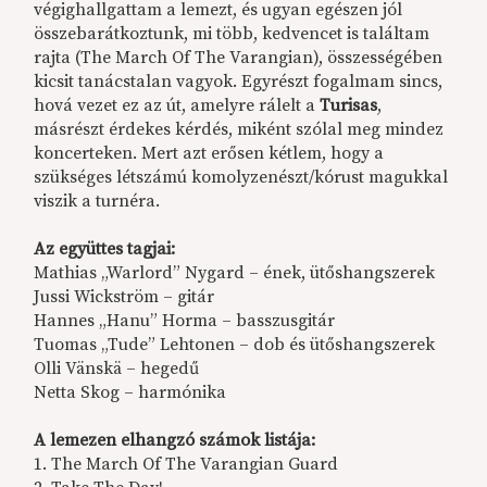
végighallgattam a lemezt, és ugyan egészen jól
összebarátkoztunk, mi több, kedvencet is találtam
rajta (The March Of The Varangian), összességében
kicsit tanácstalan vagyok. Egyrészt fogalmam sincs,
hová vezet ez az út, amelyre rálelt a
Turisas
,
másrészt érdekes kérdés, miként szólal meg mindez
koncerteken. Mert azt erősen kétlem, hogy a
szükséges létszámú komolyzenészt/kórust magukkal
viszik a turnéra.
Az együttes tagjai:
Mathias „Warlord” Nygard – ének, ütőshangszerek
Jussi Wickström – gitár
Hannes „Hanu” Horma – basszusgitár
Tuomas „Tude” Lehtonen – dob és ütőshangszerek
Olli Vänskä – hegedű
Netta Skog – harmónika
A lemezen elhangzó számok listája:
1. The March Of The Varangian Guard