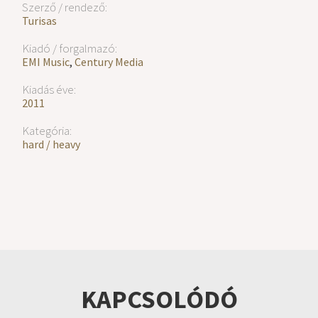
Szerző / rendező:
Turisas
Kiadó / forgalmazó:
EMI Music
,
Century Media
Kiadás éve:
2011
Kategória:
hard / heavy
KAPCSOLÓDÓ