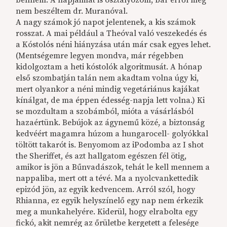
nem beszéltem dr. Muranóval.
A nagy számok jó napot jelentenek, a kis számok
rosszat. A mai például a Theóval való veszekedés és
a Kóstolós néni hiányzása után már csak egyes lehet.
(Mentségemre legyen mondva, már régebben
kidolgoztam a heti kóstolók algoritmusát. A hónap
első szombatján talán nem akadtam volna úgy ki,
mert olyankor a néni mindig vegetáriánus kajákat
kínálgat, de ma éppen édesség-napja lett volna.) Ki
se mozdultam a szobámból, mióta a vásárlásból
hazaértünk. Bebújok az ágynemű közé, a biztonság
kedvéért magamra húzom a hungarocell- golyókkal
töltött takarót is. Benyomom az iPodomba az I shot
the Sheriffet, és azt hallgatom egészen fél ötig,
amikor is jön a Bűnvadászok, tehát le kell mennem a
nappaliba, mert ott a tévé. Ma a nyolcvankettedik
epizód jön, az egyik kedvencem. Arról szól, hogy
Rhianna, ez egyik helyszínelő egy nap nem érkezik
meg a munkahelyére. Kiderül, hogy elrabolta egy
fickó, akit nemrég az őrületbe kergetett a felesége