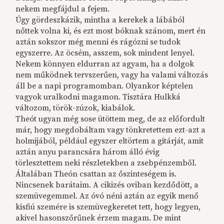
nekem megfájdul a fejem.
Úgy gördeszkázik, mintha a kerekek a lábából
nőttek volna ki, és ezt most bóknak szánom, mert én
aztán sokszor még menni és rágózni se tudok
egyszerre. Az öcsém, asszem, sok mindent lenyel.
Nekem könnyen eldurran az agyam, ha a dolgok
nem működnek tervszerűen, vagy ha valami változás
áll be a napi programomban. Olyankor képtelen
vagyok uralkodni magamon. Tisztára Hulkká
változom, török-zúzok, kiabálok.
Theót ugyan még sose ütöttem meg, de az előfordult
már, hogy megdobáltam vagy tönkretettem ezt-azt a
holmijából, például egyszer eltörtem a gitárját, amit
aztán anyu parancsára három álló évig
törlesztettem neki részletekben a zsebpénzemből.
Általában Theón csattan az őszinteségem is.
Nincsenek barátaim. A cikizés oviban kezdődött, a
szemüvegemmel. Az óvó néni aztán az egyik menő
kisfiú szemére is szemüvegkeretet tett, hogy legyen,
akivel hasonszőrűnek érzem magam. De mint