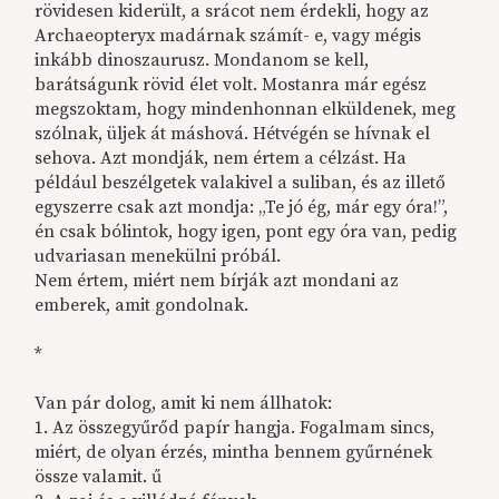
rövidesen kiderült, a srácot nem érdekli, hogy az
Archaeopteryx madárnak számít- e, vagy mégis
inkább dinoszaurusz. Mondanom se kell,
barátságunk rövid élet volt. Mostanra már egész
megszoktam, hogy mindenhonnan elküldenek, meg
szólnak, üljek át máshová. Hétvégén se hívnak el
sehova. Azt mondják, nem értem a célzást. Ha
például beszélgetek valakivel a suliban, és az illető
egyszerre csak azt mondja: „Te jó ég, már egy óra!”,
én csak bólintok, hogy igen, pont egy óra van, pedig
udvariasan menekülni próbál.
Nem értem, miért nem bírják azt mondani az
emberek, amit gondolnak.
*
Van pár dolog, amit ki nem állhatok:
1. Az összegyűrőd papír hangja. Fogalmam sincs,
miért, de olyan érzés, mintha bennem gyűrnének
össze valamit. ű