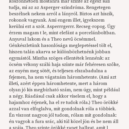
köszönhetően mostanra már szinte az egész suli
tudja, mi az az Asperger-szindróma. Rengetegen
beszélnek nekem arról a lányról. Biztos azt hiszik,
rokonok vagyunk. Ami engem illet, igyekszem
kerülni ezt a szót. Asperrrgerrr. Recseg-ropog. Úgy
érzem magam t le, mint elefánt a porcelánboltban.
Anyuval lakom és a Theo nevű öcsémmel.
Génkészletünk hasonlósága meglepetéssel tölt el,
hiszen talán akarva se különbözhetnénk jobban
egymástól. Mintha szöges ellentétek lennénk: az
öcsém vékony szálú haja szinte már fehéresen szőke,
az enyém meg sötét, és teljesen elszabadulna a
fejemen, ha nem vágatnám háromhetente. (Ami azt
illeti, azért éppen háromhetente, mert a három
olyan jó kis megbízható szám, nem úgy, mint például
a négy. Ráadásul csak akkor viselem el, hogy a
hajamhoz érjenek, ha el re tudok róla.) Theo örökké
azzal van elfoglalva, mit gondolnak róla a többiek.
Én viszont nagyon jól tudom, rólam mit gondolnak:
én vagyok a fura srác, aki túl közel jön és be nem áll
a szája. Theo szinte örökké rapet hallgat, amit l