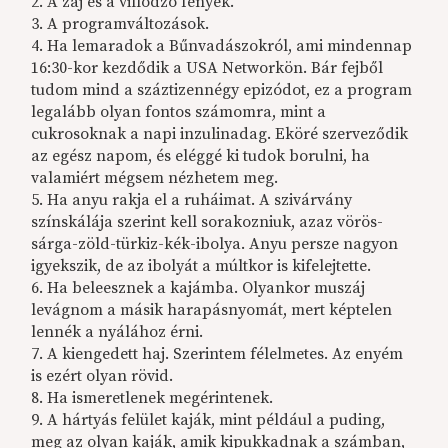
2. A zaj és a villódzó fények.
3. A programváltozások.
4. Ha lemaradok a Bűnvadászokról, ami mindennap
16:30-kor kezdődik a USA Networkön. Bár fejből
tudom mind a száztizennégy epizódot, ez a program
legalább olyan fontos számomra, mint a
cukrosoknak a napi inzulinadag. Eköré szerveződik
az egész napom, és eléggé ki tudok borulni, ha
valamiért mégsem nézhetem meg.
5. Ha anyu rakja el a ruháimat. A szivárvány
színskálája szerint kell sorakozniuk, azaz vörös-
sárga-zöld-türkiz-kék-ibolya. Anyu persze nagyon
igyekszik, de az ibolyát a múltkor is kifelejtette.
6. Ha beleesznek a kajámba. Olyankor muszáj
levágnom a másik harapásnyomát, mert képtelen
lennék a nyálához érni.
7. A kiengedett haj. Szerintem félelmetes. Az enyém
is ezért olyan rövid.
8. Ha ismeretlenek megérintenek.
9. A hártyás felület kaják, mint például a puding,
meg az olyan kaják, amik kipukkadnak a számban,