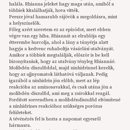
halála. Rhianna jeleket hagy maga után, amiből a
többiek kitalálhatják, hova vitték.
Persze jóval hamarabb rájövök a megoldásra, mint
a helyszínelők.
Főleg azért szeretem ez az epizódot, mert ebben
végre van egy hiba. Rhiannát az elrablója egy
étterembe hurcolja, ahol a lány a tányérja alatt
hagyja a kedvenc ruhaboltja vásárlási utalványát.
Amikor a többiek megtalálják, először is be kell
bizonyítaniuk, hogy az utalvány tényleg Rhiannáé.
Molibdén-diszulfiddal, majd ninhidrinnel kezelik,
hogy az ujjnyomatok láthatóvá váljanak. Pedig
igazából a ninhidrin jön előbb, mert az lép
reakcióba az aminosavakkal, és csak utána jön a
molibdén-diszulfid, ami meg a zsírokkal reagál.
Fordított sorrendben a molibdéndiszulfid eltömítené
a ninhidrines reakcióhoz szükséges porózus
felületeket.
A tévénézés fel is hozta a napomat egyesről
hármasra.