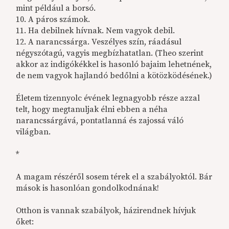
mint például a borsó.
10. A páros számok.
11. Ha debilnek hívnak. Nem vagyok debil.
12. A narancssárga. Veszélyes szín, ráadásul
négyszótagú, vagyis megbízhatatlan. (Theo szerint
akkor az indigókékkel is hasonló bajaim lehetnének,
de nem vagyok hajlandó bedőlni a kötözködésének.)
Életem tizennyolc évének legnagyobb része azzal
telt, hogy megtanuljak élni ebben a néha
narancssárgává, pontatlanná és zajossá váló
világban.
*
A magam részéről sosem térek el a szabályoktól. Bár
mások is hasonlóan gondolkodnának!
Otthon is vannak szabályok, házirendnek hívjuk
őket: