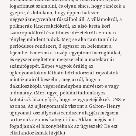
logaritmust számolni, és olyan sincs, hogy ránézek a
gyepre, és kibököm, hogy éppen hatezer-
négyszáznegyvenhat fűszálból áll. A villámokról, a
polimeráz-láncreakciókról, az alsó-kréta kori
szauropodákról és a filmes idézetekről azonban
tényleg mindent tudok. Meg se akartam tanulni a
periódusos rendszert, ő egyszer en belement a
fejembe. Ismerem a közép-egyiptomi hieroglifákat,
és egyszer segítettem megszerelni a matektanár
számítógépét. Képes vagyok órákig az
ujjlenyomatokon látható bőrfodorszál-rajzolatok
mintázatairól beszélni, meg arról, hogy a
daktiloszkópia végeredményben művészet-e vagy
tudomány. (Mert ugye, például tudományos
kutatások bizonyítják, hogy az egypetéjűikrek DNS-e
azonos. Az ujjlenyomataik viszont a Galton–Henry
ujjnyomat-osztályozási rendszer alapján mégsem
tartoznak azonos kategóriába. Akkor mégis mit
fogadjanak el bizonyítéknak az ügyészek? De ezt
elkalandozásnak hívják.)