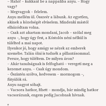
– Hahó! – kukkant be a nappaliba anyu. – Hogy
vagy?
– Megvagyok – felelem.
Anyu mellém ül. Összeér a lábunk. Az egyetlen,
akinek a közelségét elviselem. Mindenki mástól
elhúzódtam volna.
– Csak azt akartam mondani, Jacob – szólal meg
anyu –, hogy úgy fest, a Kóstolós néni nélkül is
túlélted a mai napot.
Ilyenkor jó, hogy amúgy se nézek az emberek
szemébe. Talán ölni is tudnék a pillantásommal.
Persze, hogy túléltem. De milyen áron?
– Akár tanulságnak is felfogható – veregeti meg a
kezemet anyu. – Csak úgy mondom.
– Őszintén szólva, kedvesem – mormogom –,
fütyülök rá.
Anyu nagyot sóhajt.
– Vacsora hatkor, Rhett – mondja, bár mindig hatkor
vacsorázunk, engem pedig Jacobnak hívnak.
*