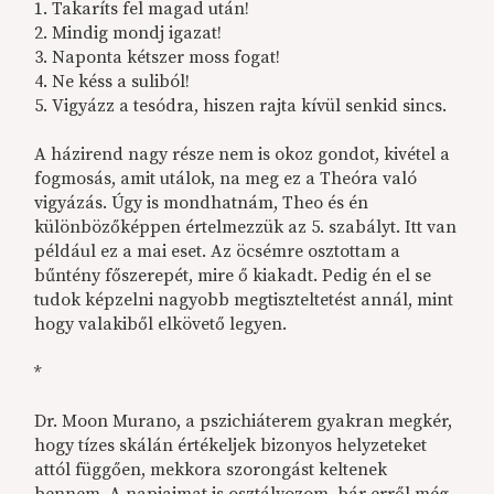
1. Takaríts fel magad után!
2. Mindig mondj igazat!
3. Naponta kétszer moss fogat!
4. Ne késs a suliból!
5. Vigyázz a tesódra, hiszen rajta kívül senkid sincs.
A házirend nagy része nem is okoz gondot, kivétel a
fogmosás, amit utálok, na meg ez a Theóra való
vigyázás. Úgy is mondhatnám, Theo és én
különbözőképpen értelmezzük az 5. szabályt. Itt van
például ez a mai eset. Az öcsémre osztottam a
bűntény főszerepét, mire ő kiakadt. Pedig én el se
tudok képzelni nagyobb megtiszteltetést annál, mint
hogy valakiből elkövető legyen.
*
Dr. Moon Murano, a pszichiáterem gyakran megkér,
hogy tízes skálán értékeljek bizonyos helyzeteket
attól függően, mekkora szorongást keltenek
bennem. A napjaimat is osztályozom, bár erről még