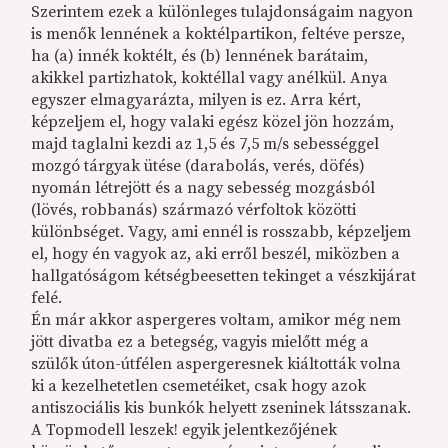
Szerintem ezek a különleges tulajdonságaim nagyon
is menők lennének a koktélpartikon, feltéve persze,
ha (a) innék koktélt, és (b) lennének barátaim,
akikkel partizhatok, koktéllal vagy anélkül. Anya
egyszer elmagyarázta, milyen is ez. Arra kért,
képzeljem el, hogy valaki egész közel jön hozzám,
majd taglalni kezdi az 1,5 és 7,5 m/s sebességgel
mozgó tárgyak ütése (darabolás, verés, döfés)
nyomán létrejött és a nagy sebesség mozgásból
(lövés, robbanás) származó vérfoltok közötti
különbséget. Vagy, ami ennél is rosszabb, képzeljem
el, hogy én vagyok az, aki erről beszél, miközben a
hallgatóságom kétségbeesetten tekinget a vészkijárat
felé.
Én már akkor aspergeres voltam, amikor még nem
jött divatba ez a betegség, vagyis mielőtt még a
szülők úton-útfélen aspergeresnek kiáltották volna
ki a kezelhetetlen csemetéiket, csak hogy azok
antiszociális kis bunkók helyett zseninek látsszanak.
A Topmodell leszek! egyik jelentkezőjének