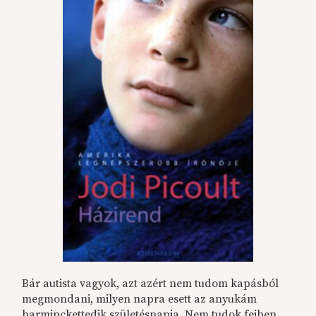
Bár autista vagyok, azt azért nem tudom kapásból
megmondani, milyen napra esett az anyukám
harminckettedik születésnapja. Nem tudok fejben