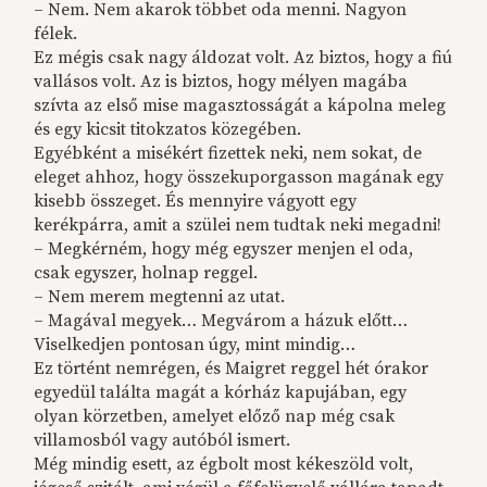
– Nem. Nem akarok többet oda menni. Nagyon
félek.
Ez mégis csak nagy áldozat volt. Az biztos, hogy a fiú
vallásos volt. Az is biztos, hogy mélyen magába
szívta az első mise magasztosságát a kápolna meleg
és egy kicsit titokzatos közegében.
Egyébként a misékért fizettek neki, nem sokat, de
eleget ahhoz, hogy összekuporgasson magának egy
kisebb összeget. És mennyire vágyott egy
kerékpárra, amit a szülei nem tudtak neki megadni!
– Megkérném, hogy még egyszer menjen el oda,
csak egyszer, holnap reggel.
– Nem merem megtenni az utat.
– Magával megyek… Megvárom a házuk előtt…
Viselkedjen pontosan úgy, mint mindig…
Ez történt nemrégen, és Maigret reggel hét órakor
egyedül találta magát a kórház kapujában, egy
olyan körzetben, amelyet előző nap még csak
villamosból vagy autóból ismert.
Még mindig esett, az égbolt most kékeszöld volt,