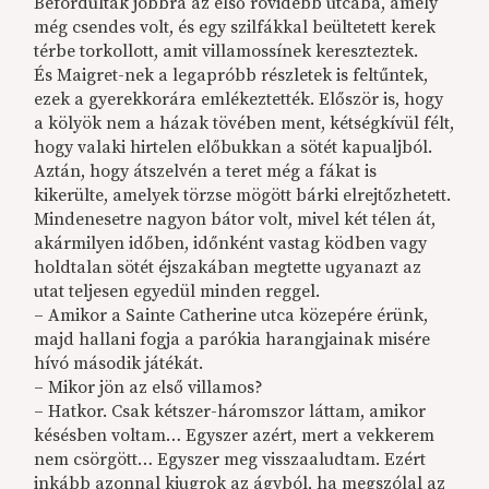
Befordultak jobbra az első rövidebb utcába, amely
még csendes volt, és egy szilfákkal beültetett kerek
térbe torkollott, amit villamossínek kereszteztek.
És Maigret-nek a legapróbb részletek is feltűntek,
ezek a gyerekkorára emlékeztették. Először is, hogy
a kölyök nem a házak tövében ment, kétségkívül félt,
hogy valaki hirtelen előbukkan a sötét kapualjból.
Aztán, hogy átszelvén a teret még a fákat is
kikerülte, amelyek törzse mögött bárki elrejtőzhetett.
Mindenesetre nagyon bátor volt, mivel két télen át,
akármilyen időben, időnként vastag ködben vagy
holdtalan sötét éjszakában megtette ugyanazt az
utat teljesen egyedül minden reggel.
– Amikor a Sainte Catherine utca közepére érünk,
majd hallani fogja a parókia harangjainak misére
hívó második játékát.
– Mikor jön az első villamos?
– Hatkor. Csak kétszer-háromszor láttam, amikor
késésben voltam… Egyszer azért, mert a vekkerem
nem csörgött… Egyszer meg visszaaludtam. Ezért
inkább azonnal kiugrok az ágyból, ha megszólal az