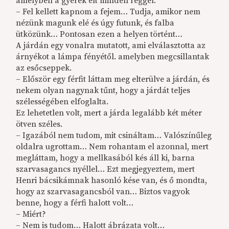
amelyben a gyerek élt minden reggel.
– Fel kellett kapnom a fejem… Tudja, amikor nem
nézünk magunk elé és úgy futunk, és falba
ütközünk… Pontosan ezen a helyen történt…
A járdán egy vonalra mutatott, ami elválasztotta az
árnyékot a lámpa fényétől. amelyben megcsillantak
az esőcseppek.
– Először egy férfit láttam meg elterülve a járdán, és
nekem olyan nagynak tűnt, hogy a járdát teljes
szélességében elfoglalta.
Ez lehetetlen volt, mert a járda legalább két méter
ötven széles.
– Igazából nem tudom, mit csináltam… Valószínűleg
oldalra ugrottam… Nem rohantam el azonnal, mert
megláttam, hogy a mellkasából kés áll ki, barna
szarvasagancs nyéllel… Ezt megjegyeztem, mert
Henri bácsikámnak hasonló kése van, és ő mondta,
hogy az szarvasagancsból van… Biztos vagyok
benne, hogy a férfi halott volt…
– Miért?
– Nem is tudom… Halott ábrázata volt…