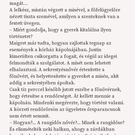
magát…
A lelkész, miután végzett a misével, a főfelügyelőre
nézett tiszta szemével, amilyen a szenteknek van a
festett üvegen.
– Miért gondolja, hogy a gyerek kitalálna ilyen
történetet?
Maigret már tudta, hogyan zajlottak tegnap az
események a kórház kápolnájában. Justin
kimerülten csikorgatta a fogait, és végül az idegei
felmondták a szolgálatot. A misét nem lehetett
elhalasztani. A sekrestyésnővér értesítette a
főnővért, és helyettesítette a gyereket a misén, akit
addig a sekrestyében ápoltak.
Csak tíz perccel később jutott eszébe a főnővérnek,
hogy értesítse a rendőrséget. Át kellett mennie a
kápolnán. Mindenki megérezte, hogy történt valami.
A körzeti rendőrőrsön az ügyeletes őrsparancsnok
nem értett semmit.
– Hogyan?... A rangidős nővér?... Minek a rangidőse?
És elismételték neki halkan, ahogy a zárdákban