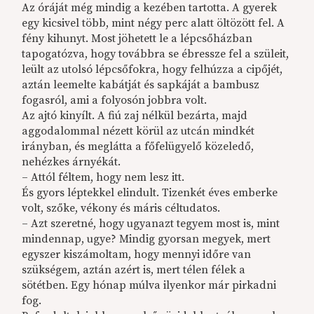
Az óráját még mindig a kezében tartotta. A gyerek
egy kicsivel több, mint négy perc alatt öltözött fel. A
fény kihunyt. Most jöhetett le a lépcsőházban
tapogatózva, hogy továbbra se ébressze fel a szüleit,
leült az utolsó lépcsőfokra, hogy felhúzza a cipőjét,
aztán leemelte kabátját és sapkáját a bambusz
fogasról, ami a folyosón jobbra volt.
Az ajtó kinyílt. A fiú zaj nélkül bezárta, majd
aggodalommal nézett körül az utcán mindkét
irányban, és meglátta a főfelügyelő közeledő,
nehézkes árnyékát.
– Attól féltem, hogy nem lesz itt.
És gyors léptekkel elindult. Tizenkét éves emberke
volt, szőke, vékony és máris céltudatos.
– Azt szeretné, hogy ugyanazt tegyem most is, mint
mindennap, ugye? Mindig gyorsan megyek, mert
egyszer kiszámoltam, hogy mennyi időre van
szükségem, aztán azért is, mert télen félek a
sötétben. Egy hónap múlva ilyenkor már pirkadni
fog.