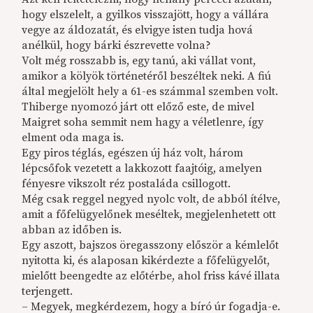
hogy elszelelt, a gyilkos visszajött, hogy a vállára
vegye az áldozatát, és elvigye isten tudja hová
anélkül, hogy bárki észrevette volna?
Volt még rosszabb is, egy tanú, aki vállat vont,
amikor a kölyök történetéről beszéltek neki. A fiú
által megjelölt hely a 61-es számmal szemben volt.
Thiberge nyomozó járt ott előző este, de mivel
Maigret soha semmit nem hagy a véletlenre, így
elment oda maga is.
Egy piros téglás, egészen új ház volt, három
lépcsőfok vezetett a lakkozott faajtóig, amelyen
fényesre vikszolt réz postaláda csillogott.
Még csak reggel negyed nyolc volt, de abból ítélve,
amit a főfelügyelőnek meséltek, megjelenhetett ott
abban az időben is.
Egy aszott, bajszos öregasszony először a kémlelőt
nyitotta ki, és alaposan kikérdezte a főfelügyelőt,
mielőtt beengedte az előtérbe, ahol friss kávé illata
terjengett.
– Megyek, megkérdezem, hogy a bíró úr fogadja-e.