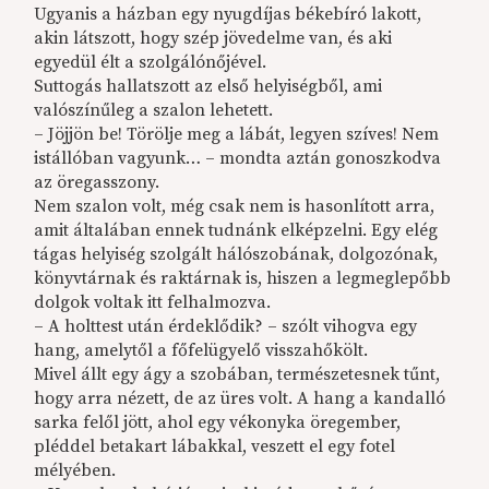
Ugyanis a házban egy nyugdíjas békebíró lakott,
akin látszott, hogy szép jövedelme van, és aki
egyedül élt a szolgálónőjével.
Suttogás hallatszott az első helyiségből, ami
valószínűleg a szalon lehetett.
– Jöjjön be! Törölje meg a lábát, legyen szíves! Nem
istállóban vagyunk… – mondta aztán gonoszkodva
az öregasszony.
Nem szalon volt, még csak nem is hasonlított arra,
amit általában ennek tudnánk elképzelni. Egy elég
tágas helyiség szolgált hálószobának, dolgozónak,
könyvtárnak és raktárnak is, hiszen a legmeglepőbb
dolgok voltak itt felhalmozva.
– A holttest után érdeklődik? – szólt vihogva egy
hang, amelytől a főfelügyelő visszahőkölt.
Mivel állt egy ágy a szobában, természetesnek tűnt,
hogy arra nézett, de az üres volt. A hang a kandalló
sarka felől jött, ahol egy vékonyka öregember,
pléddel betakart lábakkal, veszett el egy fotel
mélyében.