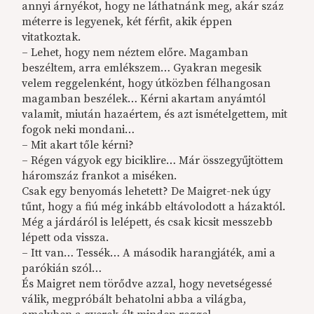
annyi árnyékot, hogy ne láthatnánk meg, akár száz
méterre is legyenek, két férfit, akik éppen
vitatkoztak.
– Lehet, hogy nem néztem előre. Magamban
beszéltem, arra emlékszem… Gyakran megesik
velem reggelenként, hogy útközben félhangosan
magamban beszélek… Kérni akartam anyámtól
valamit, miután hazaértem, és azt ismételgettem, mit
fogok neki mondani…
– Mit akart tőle kérni?
– Régen vágyok egy biciklire… Már összegyűjtöttem
háromszáz frankot a miséken.
Csak egy benyomás lehetett? De Maigret-nek úgy
tűnt, hogy a fiú még inkább eltávolodott a házaktól.
Még a járdáról is lelépett, és csak kicsit messzebb
lépett oda vissza.
– Itt van… Tessék… A második harangjáték, ami a
parókián szól…
És Maigret nem törődve azzal, hogy nevetségessé
válik, megpróbált behatolni abba a világba,