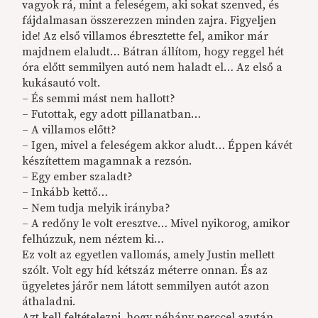
vagyok rá, mint a feleségem, aki sokat szenved, és
fájdalmasan összerezzen minden zajra. Figyeljen
ide! Az első villamos ébresztette fel, amikor már
majdnem elaludt… Bátran állítom, hogy reggel hét
óra előtt semmilyen autó nem haladt el… Az első a
kukásautó volt.
– És semmi mást nem hallott?
– Futottak, egy adott pillanatban…
– A villamos előtt?
– Igen, mivel a feleségem akkor aludt… Éppen kávét
készítettem magamnak a rezsón.
– Egy ember szaladt?
– Inkább kettő…
– Nem tudja melyik irányba?
– A redőny le volt eresztve… Mivel nyikorog, amikor
felhúzzuk, nem néztem ki…
Ez volt az egyetlen vallomás, amely Justin mellett
szólt. Volt egy híd kétszáz méterre onnan. És az
ügyeletes járőr nem látott semmilyen autót azon
áthaladni.
Azt kell feltételezni, hogy néhány perccel azután,