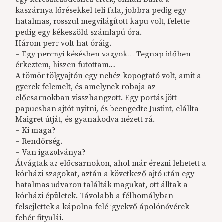
kaszárnya lőrésekkel teli fala, jobbra pedig egy
hatalmas, rosszul megvilágított kapu volt, felette
pedig egy kékeszöld számlapú óra.
Három perc volt hat óráig.
– Egy percnyi késésben vagyok… Tegnap időben
érkeztem, hiszen futottam…
A tömör tölgyajtón egy nehéz kopogtató volt, amit a
gyerek felemelt, és amelynek robaja az
előcsarnokban visszhangzott. Egy portás jött
papucsban ajtót nyitni, és beengedte Justint, elállta
Maigret útját, és gyanakodva nézett rá.
– Ki maga?
– Rendőrség.
– Van igazolványa?
Átvágtak az előcsarnokon, ahol már érezni lehetett a
kórházi szagokat, aztán a következő ajtó után egy
hatalmas udvaron találták magukat, ott álltak a
kórházi épületek. Távolabb a félhomályban
felsejlettek a kápolna felé igyekvő ápolónővérek
fehér fityulái.