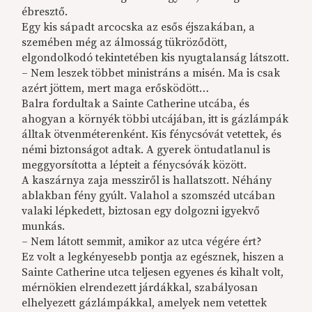
ébresztő.
Egy kis sápadt arcocska az esős éjszakában, a
szemében még az álmosság tükröződött,
elgondolkodó tekintetében kis nyugtalanság látszott.
– Nem leszek többet ministráns a misén. Ma is csak
azért jöttem, mert maga erősködött…
Balra fordultak a Sainte Catherine utcába, és
ahogyan a környék többi utcájában, itt is gázlámpák
álltak ötvenméterenként. Kis fénycsóvát vetettek, és
némi biztonságot adtak. A gyerek öntudatlanul is
meggyorsította a lépteit a fénycsóvák között.
A kaszárnya zaja messziről is hallatszott. Néhány
ablakban fény gyúlt. Valahol a szomszéd utcában
valaki lépkedett, biztosan egy dolgozni igyekvő
munkás.
– Nem látott semmit, amikor az utca végére ért?
Ez volt a legkényesebb pontja az egésznek, hiszen a
Sainte Catherine utca teljesen egyenes és kihalt volt,
mérnökien elrendezett járdákkal, szabályosan
elhelyezett gázlámpákkal, amelyek nem vetettek