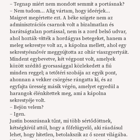
– Tegnap miért nem mondott semmit a portásnak?
– Nem tudom… Alig vártam, hogy ideérjek…
Maigret megértette ezt. A béke szigete nem az
adminisztrációs csarnok volt a bizalmatlan és
barátságtalan portással, nem is a zord belső udvar,
ahol hozták-vitték a hordágyas betegeket, hanem a
meleg sekrestye volt az, a kápolna mellett, ahol egy
sekrestyésnővér meggyújtotta az oltár viaszgyertyáit.
Mindent egybevetve, két végpont volt, amelyek
között szédítő gyorsasággal közlekedett a fiú
minden reggel; a tetőtéri szobája az egyik pont,
ahonnan a vekker csörgése rángatta ki, és az
egyfajta üresség másik végén, amelyet egyedül a
harangok élénkítettek meg, ami a kápolna
sekrestyéje volt.
– Bejön velem?
– Igen.
Justin bosszúsnak tűnt, mi több sértődöttnek,
kétségkívül attól, hogy a főfelügyelő, aki ráadásul
lehet, hogy hitetlen, betolakszik az ő szent világába.