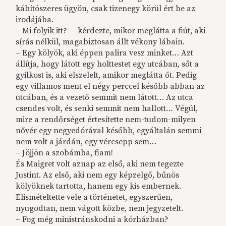
kábítószeres ügyön, csak tizenegy körül ért be az
irodájába.
– Mi folyik itt? – kérdezte, mikor meglátta a fiút, aki
sírás nélkül, magabiztosan állt vékony lábain.
– Egy kölyök, aki éppen palira vesz minket… Azt
állítja, hogy látott egy holttestet egy utcában, sőt a
gyilkost is, aki elszelelt, amikor meglátta őt. Pedig
egy villamos ment el négy perccel később abban az
utcában, és a vezető semmit nem látott… Az utca
csendes volt, és senki semmit nem hallott… Végül,
mire a rendőrséget értesítette nem-tudom-milyen
nővér egy negyedórával később, egyáltalán semmi
nem volt a járdán, egy vércsepp sem…
– Jöjjön a szobámba, fiam!
És Maigret volt aznap az első, aki nem tegezte
Justint. Az első, aki nem egy képzelgő, bűnös
kölyöknek tartotta, hanem egy kis embernek.
Elismételtette vele a történetet, egyszerűen,
nyugodtan, nem vágott közbe, nem jegyzetelt.
– Fog még ministránskodni a kórházban?