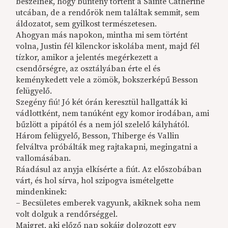
beszélnek, hogy bűntény történt a Sainte Catherine
utcában, de a rendőrök nem találtak semmit, sem
áldozatot, sem gyilkost természetesen.
Ahogyan más napokon, mintha mi sem történt
volna, Justin fél kilenckor iskolába ment, majd fél
tízkor, amikor a jelentés megérkezett a
csendőrségre, az osztályában érte el és
keménykedett vele a zömök, bokszerképű Besson
felügyelő.
Szegény fiú! Jó két órán keresztül hallgatták ki
vádlottként, nem tanúként egy komor irodában, ami
bűzlött a pipától és a nem jól szelelő kályhától.
Három felügyelő, Besson, Thiberge és Vallin
felváltva próbálták meg rajtakapni, megingatni a
vallomásában.
Ráadásul az anyja elkísérte a fiút. Az előszobában
várt, és hol sírva, hol szipogva ismételgette
mindenkinek:
– Becsületes emberek vagyunk, akiknek soha nem
volt dolguk a rendőrséggel.
Maigret, aki előző nap sokáig dolgozott egy