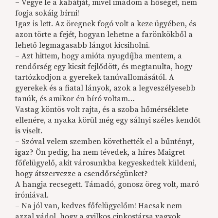
– Vegye le a kabátját, mivel imádom a hőséget, nem
fogja sokáig bírni!
Igaz is lett. Az öregnek fogó volt a keze ügyében, és
azon törte a fejét, hogyan lehetne a farönkökből a
lehető legmagasabb lángot kicsiholni.
– Azt hittem, hogy amióta nyugdíjba mentem, a
rendőrség egy kicsit fejlődött, és megtanulta, hogy
tartózkodjon a gyerekek tanúvallomásától. A
gyerekek és a fiatal lányok, azok a legveszélyesebb
tanúk, és amikor én bíró voltam…
Vastag köntös volt rajta, és a szoba hőmérséklete
ellenére, a nyaka körül még egy sálnyi széles kendőt
is viselt.
– Szóval velem szemben követhették el a bűntényt,
igaz? Ön pedig, ha nem tévedek, a híres Maigret
főfelügyelő, akit városunkba kegyeskedtek küldeni,
hogy átszervezze a csendőrségünket?
A hangja recsegett. Támadó, gonosz öreg volt, maró
iróniával.
– Na jól van, kedves főfelügyelőm! Hacsak nem
azzal vádol, hogy a gyilkos cinkostársa vagyok,