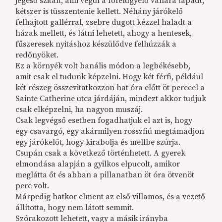
jégeső szitált, ami végül a főfelügyelő vállára tapadt,
kétszer is tüsszentenie kellett. Néhány járókelő
felhajtott gallérral, zsebre dugott kézzel haladt a
házak mellett, és látni lehetett, ahogy a hentesek,
fűszeresek nyitáshoz készülődve felhúzzák a
redőnyöket.
Ez a környék volt banális módon a legbékésebb,
amit csak el tudunk képzelni. Hogy két férfi, például
két részeg összevitatkozzon hat óra előtt öt perccel a
Sainte Catherine utca járdáján, mindezt akkor tudjuk
csak elképzelni, ha nagyon muszáj.
Csak legvégső esetben fogadhatjuk el azt is, hogy
egy csavargó, egy akármilyen rosszfiú megtámadjon
egy járókelőt, hogy kirabolja és mellbe szúrja.
Csupán csak a következő történhetett. A gyerek
elmondása alapján a gyilkos elpucolt, amikor
meglátta őt és abban a pillanatban öt óra ötvenöt
perc volt.
Márpedig hatkor elment az első villamos, és a vezető
állította, hogy nem látott semmit.
Szórakozott lehetett, vagy a másik irányba