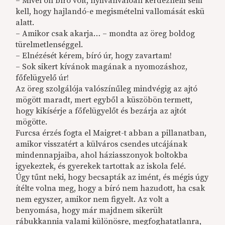
– Mivel ön bíró volt, nyilvánvalóan kérdeznem sem
kell, hogy hajlandó-e megismételni vallomását eskü
alatt.
– Amikor csak akarja… – mondta az öreg boldog
türelmetlenséggel.
– Elnézését kérem, bíró úr, hogy zavartam!
– Sok sikert kívánok magának a nyomozáshoz,
főfelügyelő úr!
Az öreg szolgálója valószínűleg mindvégig az ajtó
mögött maradt, mert egyből a küszöbön termett,
hogy kikísérje a főfelügyelőt és bezárja az ajtót
mögötte.
Furcsa érzés fogta el Maigret-t abban a pillanatban,
amikor visszatért a külváros csendes utcájának
mindennapjaiba, ahol háziasszonyok boltokba
igyekeztek, és gyerekek tartottak az iskola felé.
Úgy tűnt neki, hogy becsapták az imént, és mégis úgy
ítélte volna meg, hogy a bíró nem hazudott, ha csak
nem egyszer, amikor nem figyelt. Az volt a
benyomása, hogy már majdnem sikerült
rábukkannia valami különösre, megfoghatatlanra,