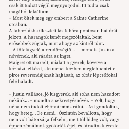
csak itt tudott végül megnyugodni. Itt tudta csak
magából kikiáltani:
– Most öltek meg egy embert a Sainte Catherine
utcában.
A faborításba illesztett kis falióra pontosan hat órát
jelzett. A harangok ismét megszólaltak, bent
erősebbek zúgtak, mint ahogy az kintről tűnt.
– A főfelügyelő a rendőrségtől… – mondta Justin a
nővérnek, aki ráadta az inget.
Maigret ott maradt, mialatt a gyerek, követve a
kórházi lelkészt, aki menet közben meglebbentette
piros reverendájának hajtásait, az oltár lépcsőfokai
felé haladt.
– Justin vallásos, jó kisgyerek, aki soha nem hazudott
nekünk… – mondta a sekrestyésnővér. – Volt, hogy
néha nem tudott eljönni ministrálni… Azt gondoltuk,
hogy beteg… De nem!... Őszintén bevallotta, hogy
nem volt bátorsága felkelni, mert túl hideg volt, vagy
éppen rémálmok gyötörték éjjel, és fáradtnak érezte