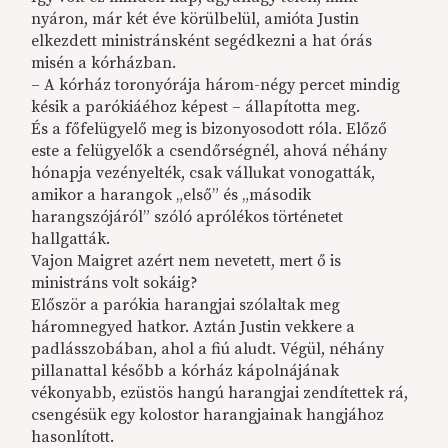
nyáron, már két éve körülbelül, amióta Justin
elkezdett ministránsként segédkezni a hat órás
misén a kórházban.
– A kórház toronyórája három-négy percet mindig
késik a parókiáéhoz képest – állapította meg.
És a főfelügyelő meg is bizonyosodott róla. Előző
este a felügyelők a csendőrségnél, ahová néhány
hónapja vezényelték, csak vállukat vonogatták,
amikor a harangok „első” és „második
harangszójáról” szóló aprólékos történetet
hallgatták.
Vajon Maigret azért nem nevetett, mert ő is
ministráns volt sokáig?
Először a parókia harangjai szólaltak meg
háromnegyed hatkor. Aztán Justin vekkere a
padlásszobában, ahol a fiú aludt. Végül, néhány
pillanattal később a kórház kápolnájának
vékonyabb, ezüstös hangú harangjai zendítettek rá,
csengésük egy kolostor harangjainak hangjához
hasonlított.