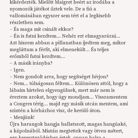
kikérdezték. Mielőtt Maigret beért az irodába a
nyomozók játékot űztek vele. De a fiú a
vallomásában egyszer sem tért el a legkisebb
részletben sem.
– És maga mit csinált ekkor?
– Én is futni kezdtem… Nehéz ezt elmagyarázni…
Azt hiszem abban a pillanatban ijedtem meg, mikor
megláttam a férfit, aki elmenekült… És teljes
erőmből futni kezdtem…
– A másik irányba?
– Igen.
– Nem gondolt arra, hogy segítséget hívjon?
– Nem… túlságosan féltem… Különösen attól, hogy a
lábaim hirtelen elgyengülnek, mert már nem is
éreztem azokat, hogy úgy mondjam… Visszamentem
a Congres térig… majd egy másik utcán mentem, ami
szintén a kórházhoz visz, de kerülő úton.
– Menjünk!
Újra harangok hangja hallatszott, magas hangúaké,
a kápolnából. Miután megtettek vagy ötven métert,
egy kereszteződéshez értek, onnan balra a