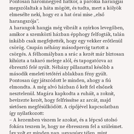
Pontosan háromnegyed hatkor, a parókia harangjai
megszólaltak a háta mögött, és tudta, mert a kölyök
elmesélte neki, hogy ez a hat órai mise „első
harangszója”.
A harangok hangja még vibrált a nyirkos levegőben,
amikor a szemközti házban épphogy felfogták, talán
inkább csak megfejtették, hogy egy vekker erőtlenül
csörög. Csupán néhány másodpercig tartott a
csörgés. A félhomályban a srác a kezét már biztosan
kihúzta a takaró melege alól, és tapogatózva az
ébresztő felé nyúlt. Néhány pillanattal később a
második emeleti tetőtéri ablakban fény gyúlt.
Pontosan úgy játszódott le minden, ahogy a fiú
elmondta. A még alvó házban ő kelt fel elsőnek
nesztelenül. Magára kapkodta a ruháit, a zoknit,
bevizezte kezét, hogy felfrissítse az arcát, majd
sietősen megfésülködött. A cipőjével kapcsolatban
így nyilatkozott:
– A kezemben viszem le azokat, és a lépcső utolsó
fokára teszem le, hogy ne ébresszem fel a szüleimet.
Így volt ez minden nap, ugyanúgy télen, mint