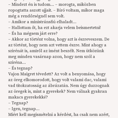
– Mindezt én is tudom… – morogta, miközben
ropogtatta aszott ujjait. – Bíró voltam, mikor maga
még a rendőrségnél sem volt.
– Amikor a ministránsfiú elhaladt…
– Hallottam őt, ha ezt akarja velem beismertetni!
– És ha mégsem járt erre?
– Akkor az történt volna, hogy azt is észreveszem. De
az történt, hogy nem azt vettem észre. Mint ahogy a
szirénát is, amiről az imént beszélt. Nem ütközünk
meg minden vasárnap azon, hogy nem szól a
sziréna…
– És tegnap?
Vajon Maigret tévedett? Az volt a benyomása, hogy
az öreg elkomorodott, hogy volt valami dac, valami
vad titokzatosság az ábrázatán. Nem úgy duzzognak
az öregek is, mint a gyerekek? Nem válnak gyakran
makacs gyerekekké?
– Tegnap?
– Igen, tegnap…
Miért kell megismételni a kérdést, ha csak nem azért,