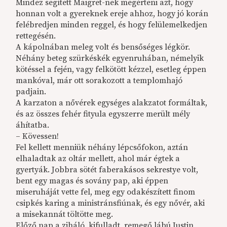
Mindez segített Maigret-nek megérteni azt, hogy
honnan volt a gyereknek ereje ahhoz, hogy jó korán
felébredjen minden reggel, és hogy felülemelkedjen
rettegésén.
A kápolnában meleg volt és bensőséges légkör.
Néhány beteg szürkéskék egyenruhában, némelyik
kötéssel a fején, vagy felkötött kézzel, esetleg éppen
mankóval, már ott sorakozott a templomhajó
padjain.
A karzaton a nővérek egységes alakzatot formáltak,
és az összes fehér fityula egyszerre merült mély
áhítatba.
– Kövessen!
Fel kellett menniük néhány lépcsőfokon, aztán
elhaladtak az oltár mellett, ahol már égtek a
gyertyák. Jobbra sötét faberakásos sekrestye volt,
bent egy magas és sovány pap, aki éppen
miseruháját vette fel, meg egy odakészített finom
csipkés karing a ministránsfiúnak, és egy nővér, aki
a misekannát töltötte meg.
Előző nap a ziháló, kifulladt, remegő lábú Justin