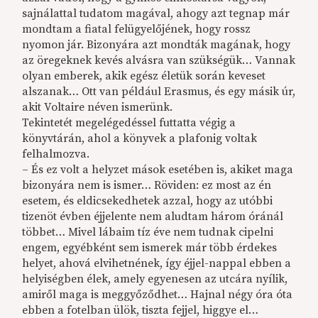
sajnálattal tudatom magával, ahogy azt tegnap már
mondtam a fiatal felügyelőjének, hogy rossz
nyomon jár. Bizonyára azt mondták magának, hogy
az öregeknek kevés alvásra van szükségük… Vannak
olyan emberek, akik egész életük során keveset
alszanak… Ott van például Erasmus, és egy másik úr,
akit Voltaire néven ismerünk.
Tekintetét megelégedéssel futtatta végig a
könyvtárán, ahol a könyvek a plafonig voltak
felhalmozva.
– És ez volt a helyzet mások esetében is, akiket maga
bizonyára nem is ismer… Röviden: ez most az én
esetem, és eldicsekedhetek azzal, hogy az utóbbi
tizenöt évben éjjelente nem aludtam három óránál
többet… Mivel lábaim tíz éve nem tudnak cipelni
engem, egyébként sem ismerek már több érdekes
helyet, ahová elvihetnének, így éjjel-nappal ebben a
helyiségben élek, amely egyenesen az utcára nyílik,
amiről maga is meggyőződhet… Hajnal négy óra óta
ebben a fotelban ülök, tiszta fejjel, higgye el…