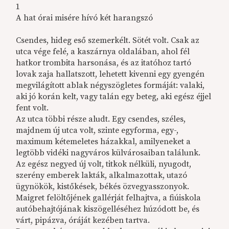
1
A hat órai misére hívó két harangszó
Csendes, hideg eső szemerkélt. Sötét volt. Csak az
utca vége felé, a kaszárnya oldalában, ahol fél
hatkor trombita harsonása, és az itatóhoz tartó
lovak zaja hallatszott, lehetett kivenni egy gyengén
megvilágított ablak négyszögletes formáját: valaki,
aki jó korán kelt, vagy talán egy beteg, aki egész éjjel
fent volt.
Az utca többi része aludt. Egy csendes, széles,
majdnem új utca volt, szinte egyforma, egy-,
maximum kétemeletes házakkal, amilyeneket a
legtöbb vidéki nagyváros külvárosaiban találunk.
Az egész negyed új volt, titkok nélküli, nyugodt,
szerény emberek lakták, alkalmazottak, utazó
ügynökök, kistőkések, békés özvegyasszonyok.
Maigret felöltőjének gallérját felhajtva, a fiúiskola
autóbehajtójának kiszögelléséhez húzódott be, és
várt, pipázva, óráját kezében tartva.