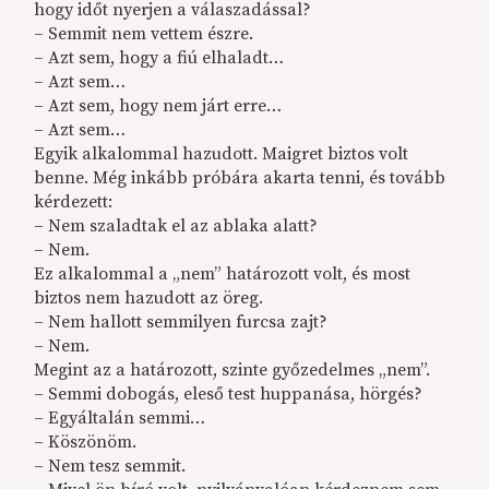
hogy időt nyerjen a válaszadással?
– Semmit nem vettem észre.
– Azt sem, hogy a fiú elhaladt…
– Azt sem…
– Azt sem, hogy nem járt erre…
– Azt sem…
Egyik alkalommal hazudott. Maigret biztos volt
benne. Még inkább próbára akarta tenni, és tovább
kérdezett:
– Nem szaladtak el az ablaka alatt?
– Nem.
Ez alkalommal a „nem” határozott volt, és most
biztos nem hazudott az öreg.
– Nem hallott semmilyen furcsa zajt?
– Nem.
Megint az a határozott, szinte győzedelmes „nem”.
– Semmi dobogás, eleső test huppanása, hörgés?
– Egyáltalán semmi…
– Köszönöm.
– Nem tesz semmit.