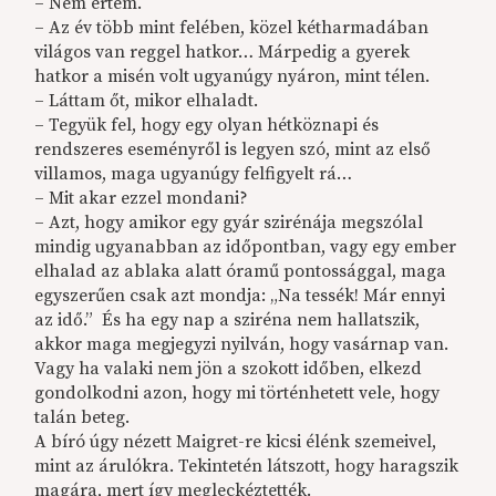
– Nem értem.
– Az év több mint felében, közel kétharmadában
világos van reggel hatkor… Márpedig a gyerek
hatkor a misén volt ugyanúgy nyáron, mint télen.
– Láttam őt, mikor elhaladt.
– Tegyük fel, hogy egy olyan hétköznapi és
rendszeres eseményről is legyen szó, mint az első
villamos, maga ugyanúgy felfigyelt rá…
– Mit akar ezzel mondani?
– Azt, hogy amikor egy gyár szirénája megszólal
mindig ugyanabban az időpontban, vagy egy ember
elhalad az ablaka alatt óramű pontossággal, maga
egyszerűen csak azt mondja: „Na tessék! Már ennyi
az idő.” És ha egy nap a sziréna nem hallatszik,
akkor maga megjegyzi nyilván, hogy vasárnap van.
Vagy ha valaki nem jön a szokott időben, elkezd
gondolkodni azon, hogy mi történhetett vele, hogy
talán beteg.
A bíró úgy nézett Maigret-re kicsi élénk szemeivel,
mint az árulókra. Tekintetén látszott, hogy haragszik
magára, mert így megleckéztették.