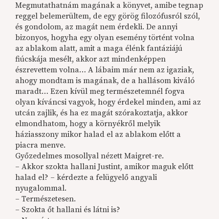
Megmutathatnám magának a könyvet, amibe tegnap
reggel belemerültem, de egy görög filozófusról szól,
és gondolom, az magát nem érdekli. De annyi
bizonyos, hogyha egy olyan esemény történt volna
az ablakom alatt, amit a maga élénk fantáziájú
fiúcskája mesélt, akkor azt mindenképpen
észrevettem volna… A lábaim már nem az igaziak,
ahogy mondtam is magának, de a hallásom kiváló
maradt… Ezen kívül meg természetemnél fogva
olyan kíváncsi vagyok, hogy érdekel minden, ami az
utcán zajlik, és ha ez magát szórakoztatja, akkor
elmondhatom, hogy a környékről melyik
háziasszony mikor halad el az ablakom előtt a
piacra menve.
Győzedelmes mosollyal nézett Maigret-re.
– Akkor szokta hallani Justint, amikor maguk előtt
halad el? – kérdezte a felügyelő angyali
nyugalommal.
– Természetesen.
– Szokta őt hallani és látni is?