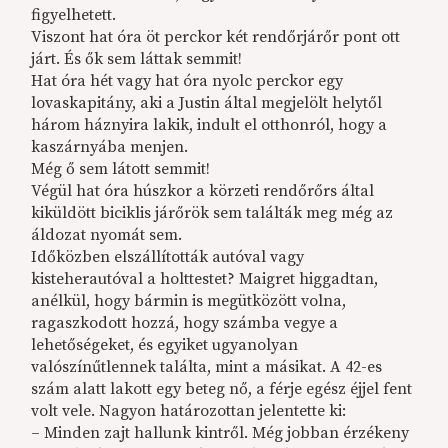
figyelhetett.
Viszont hat óra öt perckor két rendőrjárőr pont ott
járt. És ők sem láttak semmit!
Hat óra hét vagy hat óra nyolc perckor egy
lovaskapitány, aki a Justin által megjelölt helytől
három háznyira lakik, indult el otthonról, hogy a
kaszárnyába menjen.
Még ő sem látott semmit!
Végül hat óra húszkor a körzeti rendőrőrs által
kiküldött biciklis járőrök sem találták meg még az
áldozat nyomát sem.
Időközben elszállították autóval vagy
kisteherautóval a holttestet? Maigret higgadtan,
anélkül, hogy bármin is megütközött volna,
ragaszkodott hozzá, hogy számba vegye a
lehetőségeket, és egyiket ugyanolyan
valószínűtlennek találta, mint a másikat. A 42-es
szám alatt lakott egy beteg nő, a férje egész éjjel fent
volt vele. Nagyon határozottan jelentette ki:
– Minden zajt hallunk kintről. Még jobban érzékeny