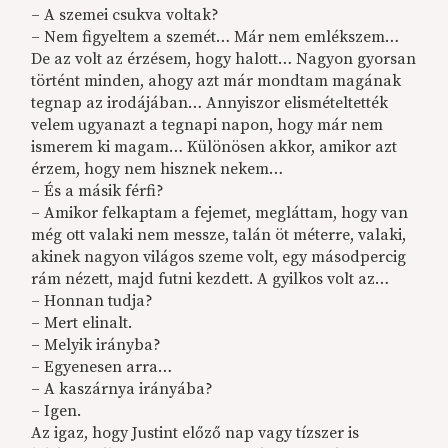
– A szemei csukva voltak?
– Nem figyeltem a szemét… Már nem emlékszem…
De az volt az érzésem, hogy halott… Nagyon gyorsan
történt minden, ahogy azt már mondtam magának
tegnap az irodájában… Annyiszor elismételtették
velem ugyanazt a tegnapi napon, hogy már nem
ismerem ki magam… Különösen akkor, amikor azt
érzem, hogy nem hisznek nekem…
– És a másik férfi?
– Amikor felkaptam a fejemet, megláttam, hogy van
még ott valaki nem messze, talán öt méterre, valaki,
akinek nagyon világos szeme volt, egy másodpercig
rám nézett, majd futni kezdett. A gyilkos volt az…
– Honnan tudja?
– Mert elinalt.
– Melyik irányba?
– Egyenesen arra…
– A kaszárnya irányába?
– Igen.
Az igaz, hogy Justint előző nap vagy tízszer is