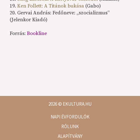
19.
Ken Follett: A Titánok bukása
(Gabo)
20. Gervai András: Fedőneve: „szocializmus”
(Jelenkor Kiadó)
Forrás:
Bookline
2026
© EKULTURA.HU
NAPI ÉVFORDULÓK
RÓLUNK
ALAPÍTVÁNY