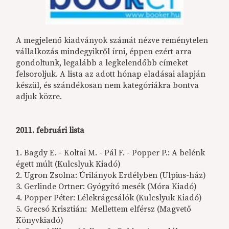
A megjelenő kiadványok számát nézve reménytelen
vállalkozás mindegyikről írni, éppen ezért arra
gondoltunk, legalább a legkelendőbb címeket
felsoroljuk. A lista az adott hónap eladásai alapján
készül, és szándékosan nem kategóriákra bontva
adjuk közre.
2011. februári lista
1. Bagdy E. - Koltai M. - Pál F. - Popper P.: A belénk
égett múlt (Kulcslyuk Kiadó)
2. Ugron Zsolna: Úrilányok Erdélyben (Ulpius-ház)
3. Gerlinde Ortner: Gyógyító mesék (Móra Kiadó)
4. Popper Péter: Lélekrágcsálók (Kulcslyuk Kiadó)
5. Grecsó Krisztián: Mellettem elférsz (Magvető
Könyvkiadó)