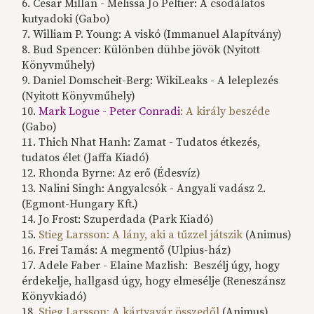
6. Cesar Millan - Melissa Jo Peltier: A csodálatos
kutyadoki (Gabo)
7. William P. Young: A viskó (Immanuel Alapítvány)
8. Bud Spencer: Különben dühbe jövök (Nyitott
Könyvműhely)
9. Daniel Domscheit-Berg: WikiLeaks - A leleplezés
(Nyitott Könyvműhely)
10.
Mark Logue - Peter Conradi
: A király beszéde
(Gabo)
11. Thich Nhat Hanh: Zamat - Tudatos étkezés,
tudatos élet (Jaffa Kiadó)
12. Rhonda Byrne: Az erő (Édesvíz)
13. Nalini Singh: Angyalcsók - Angyali vadász 2.
(Egmont-Hungary Kft.)
14. Jo Frost: Szuperdada (Park Kiadó)
15.
Stieg Larsson: A lány, aki a tűzzel játszik
(Animus)
16. Frei Tamás: A megmentő (Ulpius-ház)
17. Adele Faber - Elaine Mazlish: Beszélj úgy, hogy
érdekelje, hallgasd úgy, hogy elmesélje (Reneszánsz
Könyvkiadó)
18.
Stieg Larsson: A kártyavár összedől
(Animus)