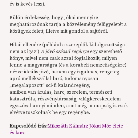
év is kevés lesz).
Külön érdekesség, hogy Jókai mennyire
meghatározónak tartja a közvélemény felügyeletét a
közügyek felett, illetve mit gondol a sajtóról.
Hibái ellenére (például a szereplők kidolgozottsága
nem az igazi)
A jövő század regénye
egy szerethető
könyv, mivel nem csak azzal foglalkozik, milyen
lenne a magyarságra (és a korabeli nemzetiségekre)
nézve ideális jövő, hanem egy izgalmas, rengeteg
apró mellékszállal bíró, tudományosan
„megalapozott” sci-fi kalandregény,
amiben van árulás, harc, szerelem, természeti
katasztrófa, részvénytársaság, világkereskedelem –
egyszóval annyi minden, amit még manapság is csak
elvétve tuszkolnak be egy regénybe.
Kapcsolódó írás:
Mikszáth Kálmán: Jókai Mór élete
és kora