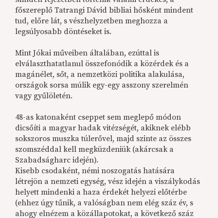
főszereplő Tatrangi Dávid bibliai hősként mindent
tud, előre lát, s vészhelyzetben meghozza a
legsúlyosabb döntéseket is.
Mint Jókai műveiben általában, ezúttal is
elválaszthatatlanul összefonódik a közérdek és a
magánélet, sőt, a nemzetközi politika alakulása,
országok sorsa múlik egy-egy asszony szerelmén
vagy gyűlöletén.
48-as katonaként cseppet sem meglepő módon
dicsőíti a magyar hadak vitézségét, akiknek elébb
sokszoros muszka túlerővel, majd szinte az összes
szomszéddal kell megküzdeniük (akárcsak a
Szabadságharc idején).
Kisebb csodaként, némi noszogatás hatására
létrejön a nemzeti egység, vész idején a viszálykodás
helyett mindenki a haza érdekét helyezi előtérbe
(ehhez úgy tűnik, a valóságban nem elég száz év, s
ahogy elnézem a közállapotokat, a következő száz