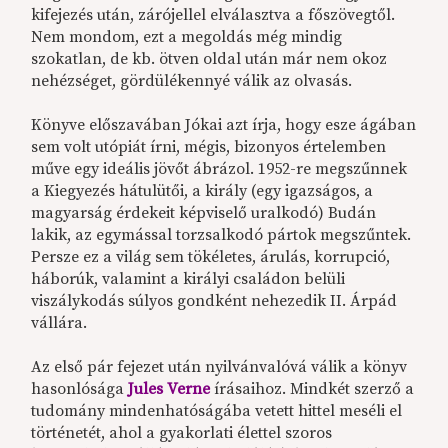
kifejezés után, zárójellel elválasztva a főszövegtől.
Nem mondom, ezt a megoldás még mindig
szokatlan, de kb. ötven oldal után már nem okoz
nehézséget, gördülékennyé válik az olvasás.
Könyve előszavában Jókai azt írja, hogy esze ágában
sem volt utópiát írni, mégis, bizonyos értelemben
műve egy ideális jövőt ábrázol. 1952-re megszűnnek
a Kiegyezés hátulütői, a király (egy igazságos, a
magyarság érdekeit képviselő uralkodó) Budán
lakik, az egymással torzsalkodó pártok megszűntek.
Persze ez a világ sem tökéletes, árulás, korrupció,
háborúk, valamint a királyi családon belüli
viszálykodás súlyos gondként nehezedik II. Árpád
vállára.
Az első pár fejezet után nyilvánvalóvá válik a könyv
hasonlósága
Jules Verne
írásaihoz. Mindkét szerző a
tudomány mindenhatóságába vetett hittel meséli el
történetét, ahol a gyakorlati élettel szoros