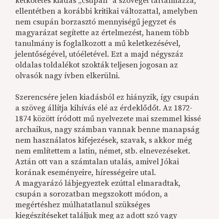
kétkötetes kiadás „csupán” a szöveget tartalmazza,
ellentétben a korábbi kritikai változattal, amelyben
nem csupán borzasztó mennyiségű jegyzet és
magyarázat segítette az értelmezést, hanem több
tanulmány is foglalkozott a mű keletkezésével,
jelentőségével, utóéletével. Ezt a majd négyszáz
oldalas toldalékot szokták teljesen jogosan az
olvasók nagy ívben elkerülni.
Szerencsére jelen kiadásból ez hiányzik, így csupán
a szöveg állítja kihívás elé az érdeklődőt. Az 1872-
1874 között íródott mű nyelvezete mai szemmel kissé
archaikus, nagy számban vannak benne manapság
nem használatos kifejezések, szavak, s akkor még
nem említettem a latin, német, stb. elnevezéseket.
Aztán ott van a számtalan utalás, amivel Jókai
korának eseményeire, hírességeire utal.
A magyarázó lábjegyeztek ezúttal elmaradtak,
csupán a sorozatban megszokott módon, a
megértéshez múlhatatlanul szükséges
kiegészítéseket találjuk meg az adott szó vagy