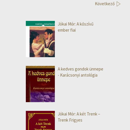
Következő
Jókai Mór: A kőszívű
ember fiai
A kedves gondok ünnepe
- Karácsonyi antológia
Jókai Mór: A két Trenk –
Trenk Frigyes