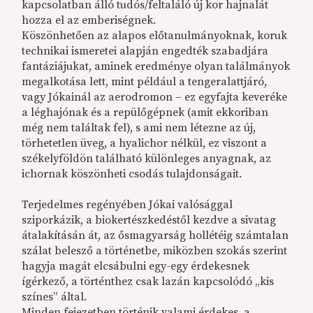
kapcsolatban álló tudós/feltaláló új kor hajnalát
hozza el az emberiségnek.
Köszönhetően az alapos előtanulmányoknak, koruk
technikai ismeretei alapján engedték szabadjára
fantáziájukat, aminek eredménye olyan találmányok
megalkotása lett, mint például a tengeralattjáró,
vagy Jókainál az aerodromon – ez egyfajta keveréke
a léghajónak és a repülőgépnek (amit ekkoriban
még nem találtak fel), s ami nem létezne az új,
törhetetlen üveg, a hyalichor nélkül, ez viszont a
székelyföldön található különleges anyagnak, az
ichornak köszönheti csodás tulajdonságait.
Terjedelmes regényében Jókai valósággal
sziporkázik, a biokertészkedéstől kezdve a sivatag
átalakításán át, az ősmagyarság hollétéig számtalan
szálat belesző a történetbe, miközben szokás szerint
hagyja magát elcsábulni egy-egy érdekesnek
ígérkező, a történthez csak lazán kapcsolódó „kis
színes” által.
Minden fejezetben történik valami érdekes, a