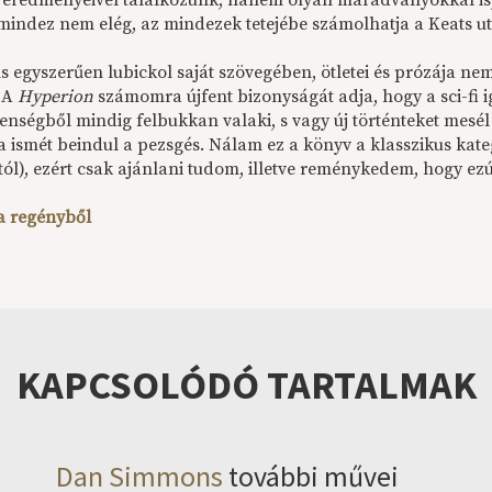
s eredményeivel találkozunk, hanem olyan maradványokkal is,
mindez nem elég, az mindezek tetejébe számolhatja a Keats uta
 egyszerűen lubickol saját szövegében, ötletei és prózája 
. A
Hyperion
számomra újfent bizonyságát adja, hogy a sci-fi 
enségből mindig felbukkan valaki, s vagy új történteket mesél 
a ismét beindul a pezsgés. Nálam ez a könyv a klasszikus kate
tól), ezért csak ajánlani tudom, illetve reménykedem, hogy ezú
 a regényből
KAPCSOLÓDÓ TARTALMAK
Dan Simmons
további művei