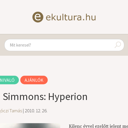
NIVALÓ
AJÁNLÓK
 Simmons: Hyperion
góczi Tamás
| 2010. 12. 26.
Kilenc évvel ezelőtt jelent 