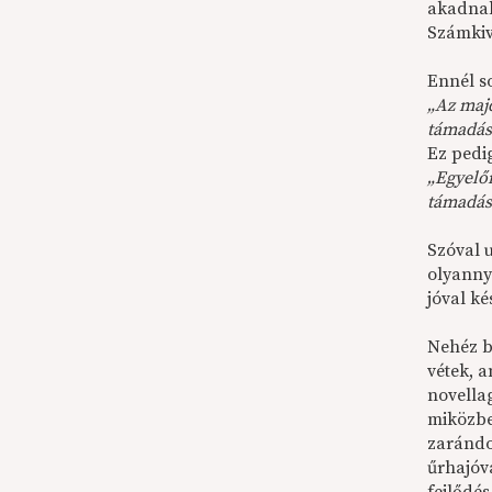
akadnak
Számkive
Ennél s
„Az majd
támadást
Ez pedig
„Egyelő
támadást
Szóval 
olyanny
jóval k
Nehéz b
vétek, 
novella
miközben
zarándo
űrhajóv