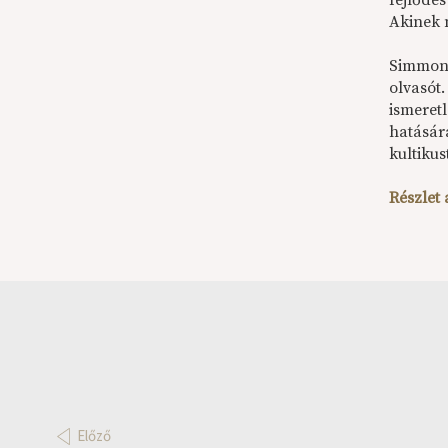
fejlődé
Akinek 
Simmons
olvasót
ismeretl
hatásár
kultikus
Részlet
Előző