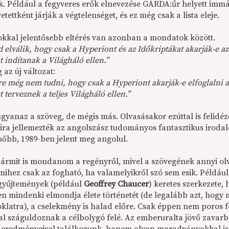
. Például a fegyveres erők elnevezése GÁRDA:űr helyett immár
tettként járják a végtelenséget, és ez még csak a lista eleje.
okkal jelentősebb eltérés van azonban a mondatok között.
 elválik, hogy csak a Hyperiont és az Időkriptákat akarják-e az
 indítanak a Világháló ellen.”
 az új változat:
re még nem tudni, hogy csak a Hyperiont akarják-e elfoglalni a
 terveznek a teljes Világháló ellen.”
ugyanaz a szöveg, de mégis más. Olvasásakor ezúttal is felidé
ira jellemezték az angolszász tudományos fantasztikus irodal
ésőbb, 1989-ben jelent meg angolul.
ármit is mondanom a regényről, mivel a szövegének annyi olva
amihez csak az fogható, ha valamelyikről szó sem esik. Példáu
gyűjtemények (például
Geoffrey Chaucer
) keretes szerkezete,
 mindenki elmondja élete történetét (de legalább azt, hogy mi
klatra), a cselekmény is halad előre. Csak éppen nem poros 
al száguldoznak a célbolygó felé. Az emberuralta jövő zavarba