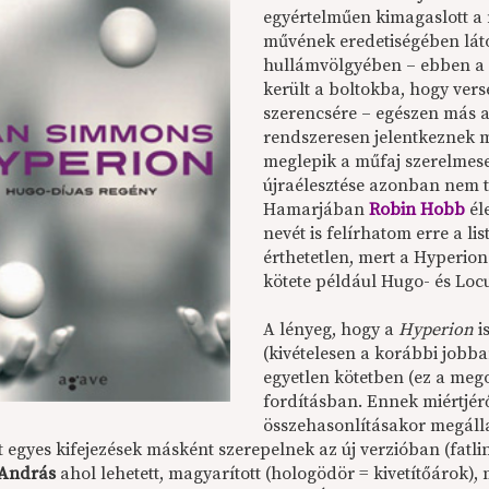
egyértelműen kimagaslott 
művének eredetiségében láto
hullámvölgyében – ebben a 
került a boltokba, hogy ver
szerencsére – egészen más a 
rendszeresen jelentkeznek m
meglepik a műfaj szerelmese
újraélesztése azonban nem t
Hamarjában
Robin Hobb
él
nevét is felírhatom erre a li
érthetetlen, mert a Hyperion
kötete például Hugo- és Locu
A lényeg, hogy a
Hyperion
i
(kivételesen a korábbi jobba
egyetlen kötetben (ez a mego
fordításban. Ennek miértjér
összehasonlításakor megálla
t egyes kifejezések másként szerepelnek az új verzióban (fatl
 András
ahol lehetett, magyarított (hologödör = kivetítőárok)