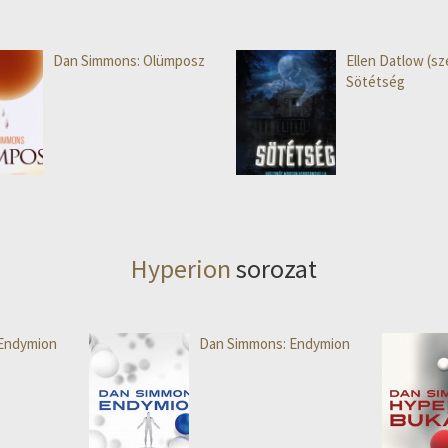
Dan Simmons: Olümposz
Ellen Datlow (sze
Sötétség
Hyperion
sorozat
Endymion
Dan Simmons: Endymion