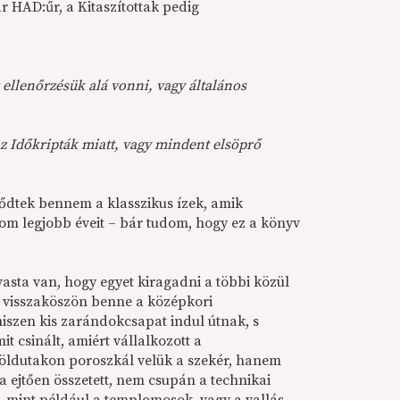
 HAD:űr, a Kitaszítottak pedig
 ellenőrzésük alá vonni, vagy általános
z Időkripták miatt, vagy mindent elsöprő
ződtek bennem a klasszikus ízek, amik
om legjobb éveit – bár tudom, hogy ez a könyv
sta van, hogy egyet kiragadni a többi közül
l visszaköszön benne a középkori
 hiszen kis zarándokcsapat indul útnak, s
t csinált, amiért vállalkozott a
földutakon poroszkál velük a szekér, hanem
 ejtően összetett, nem csupán a technikai