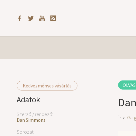
OLVAS
Kedvezményes vásárlás
Adatok
Dan
Szerző / rendező:
Írta:
Gal
Dan Simmons
Sorozat: