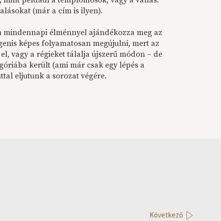
 mint például a templomosok, vagy a vallás.
lásokat (már a cím is ilyen).
nem mindennapi élménnyel ajándékozza meg az
igenis képes folyamatosan megújulni, mert az
el, vagy a régieket tálalja újszerű módon – de
góriába került (ami már csak egy lépés a
ttal eljutunk a sorozat végére.
Következő