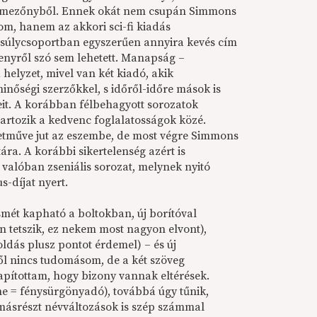
a mezőnyből. Ennek okát nem csupán Simmons
m, hanem az akkori sci-fi kiadás
súlycsoportban egyszerűen annyira kevés cím
senyről szó sem lehetett. Manapság –
helyzet, mivel van két kiadó, akik
inőségi szerzőkkel, s időről-időre mások is
it. A korábban félbehagyott sorozatok
artozik a kedvenc foglalatosságok közé.
etműve jut az eszembe, de most végre Simmons
stára. A korábbi sikertelenség azért is
 valóban zseniális sorozat, melynek nyitó
s-díjat nyert.
smét kapható a boltokban, új borítóval
n tetszik, ez nekem most nagyon elvont),
ldás plusz pontot érdemel) – és új
ől nincs tudomásom, de a két szöveg
pítottam, hogy bizony vannak eltérések.
ine = fénysürgönyadó), továbbá úgy tűnik,
, másrészt névváltozások is szép számmal