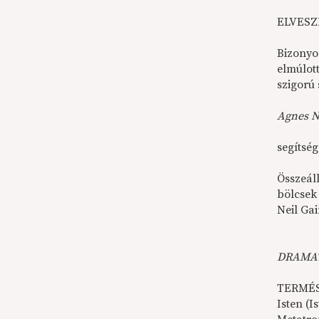
ELVESZ
Bizonyo
elmúlot
szigorú
Agnes Nu
segítség
Összeáll
bölcsek 
Neil Ga
DRAMAT
TERMÉ
Isten (I