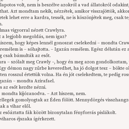
lapotos volt, nem is beszélve azokról a vad állatokról odakin
rthat. Azt mondtam nekik, nézzétek, amikor visszajöttök, akkor
tek lehet erre a kardra, tessék, ne is köszönjétek meg, csak te
n.
mas vigyorral nézett Crawlyra.
lt a legjobb megoldás, nem igaz?
iszem, hogy képes lennél gonoszat cselekedni – mondta Crawl
 remélem is – sóhajtotta. – Igazán remélem. Egész délután ez 
ig csak bámulták az esőt.
fura – szólalt meg Crawly –, hogy én meg azon gondolkoztam, 
 Egy démon nagy zűrbe keveredhet, ha jó dolgot tesz – bökte o
en rosszul értettük volna. Ha én jót cselekedtem, te pedig ros
gazán – mondta Azirafael.
s az esőt kezdte nézni.
 mondta kijózanodva. – Azt hiszem, nem.
fellegek gomolyogtak az Éden fölött. Mennydörgés visszhangzott
k a vihar elől.
z esőáztatta fák között bizonytalan fényforrás pislákolt.
 viharos éjszaka ígérkezett.