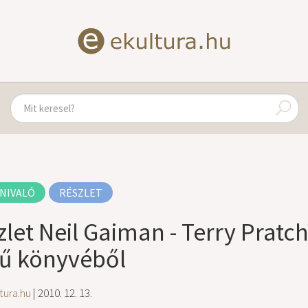
NIVALÓ
RÉSZLET
zlet Neil Gaiman - Terry Pratch
ű könyvéből
tura.hu
| 2010. 12. 13.