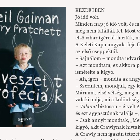
KEZDETBEN
Jó idő volt.
Minden nap jó idő volt, és má
még nem találták fel. Most v
első vihar ígéretét hozták, 
A Keleti Kapu angyala feje 
az első cseppektől.
– Sajnálom – mondta udvarias
– Azt mondtam, ez akkora po
ismételte a kígyó.
– Ah, igen – mondta az angya
– Szerintem, mondjuk, egy kic
Mármint, első vétség, meg m
valaki tudja, mi a különbség 
–
Valamit
biztosan – érvelt 
és ezt aggasztónak találja 
– Csak annyit mondtak, „Men
kígyó, akit Crawlynak hívtak
A Crawly nem igazán tetszett