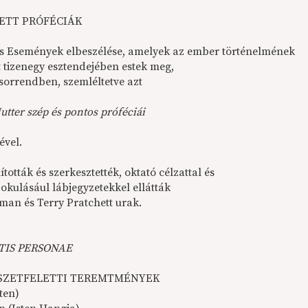
ETT PRÓFÉCIÁK
s Események elbeszélése, amelyek az ember történelmének
t tizenegy esztendejében estek meg,
 sorrendben, szemléltetve azt
tter szép és pontos próféciái
ével.
ították és szerkesztették, oktató célzattal és
okulásául lábjegyzetekkel ellátták
iman és Terry Pratchett urak.
IS PERSONAE
SZETFELETTI TEREMTMÉNYEK
sten)