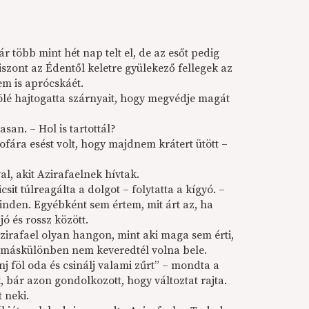
r több mint hét nap telt el, de az esőt pedig
iszont az Édentől keletre gyülekező fellegek az
nem is aprócskáét.
fölé hajtogatta szárnyait, hogy megvédje magát
an. – Hol is tartottál?
fára esést volt, hogy majdnem krátert ütött –
l, akit Azirafaelnek hívtak.
sit túlreagálta a dolgot – folytatta a kígyó. –
inden. Egyébként sem értem, mit árt az, ha
jó és rossz között.
Azirafael olyan hangon, mint aki maga sem érti,
–, máskülönben nem keveredtél volna bele.
j föl oda és csinálj valami zűrt” – mondta a
, bár azon gondolkozott, hogy változtat rajta.
 neki.