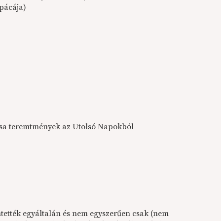
pácája)
urcsa teremtmények az Utolsó Napokból
mtették egyáltalán és nem egyszerűen csak (nem