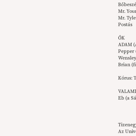
Bőbeszé
Mr. You
Mr. Tyl
Postás
ŐK
ADAM (A
Pepper 
Wensley
Brian (f
Kórus: 
VALAMI
Eb (a S
Tizenegy
Az Univ