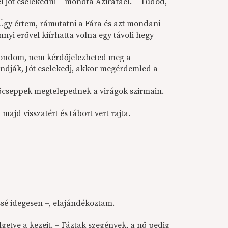
 jót cselekedni – mondta Azirafael. – Tudod,
 Úgy értem, rámutatni a Fára és azt mondani
nyi erővel kiírhatta volna egy távoli hegy
 mondom, nem kérdőjelezheted meg a
mondják, Jót cselekedj, akkor megérdemled a
sőcseppek megtelepednek a virágok szirmain.
ajd visszatért és tábort vert rajta.
ssé idegesen –, elajándékoztam.
etve a kezeit. – Fáztak szegények, a nő pedig