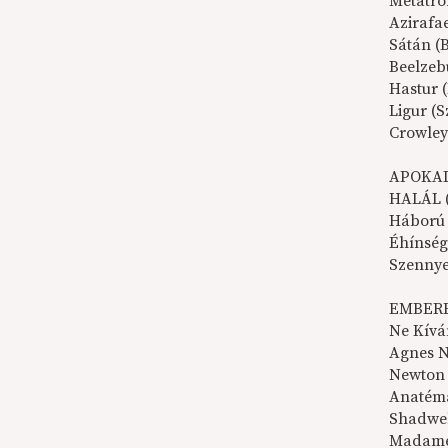
Metatro
Azirafa
Sátán (
Beelzeb
Hastur 
Ligur (
Crowley
APOKAL
HALÁL (
Háború
Éhínség
Szennye
EMBER
Ne Kívá
Agnes N
Newton 
Anatéma
Shadwel
Madame 