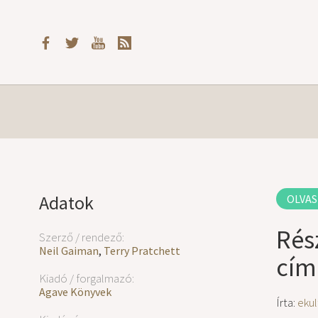
Adatok
OLVAS
Rés
Szerző / rendező:
Neil Gaiman
,
Terry Pratchett
cím
Kiadó / forgalmazó:
Agave Könyvek
Írta:
ekul