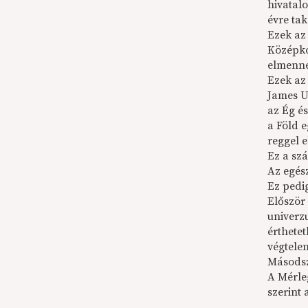
hivatalo
évre tak
Ezek az
Középkor
elmenn
Ezek az
James U
az Ég és
a Föld e
reggel e
Ez a szá
Az egés
Ez pedig
Először
univerzu
érthete
végtelen
Másodszo
A Mérleg
szerint 