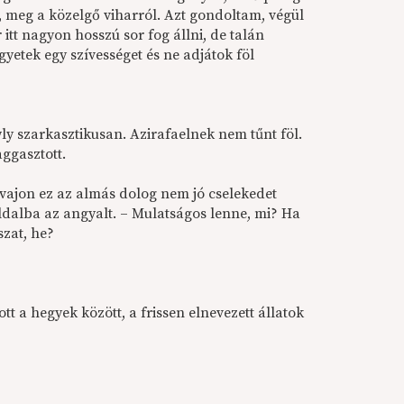
t, meg a közelgő viharról. Azt gondoltam, végül
 itt nagyon hosszú sor fog állni, de talán
gyetek egy szívességet és ne adjátok föl
y szarkasztikusan. Azirafaelnek nem tűnt föl.
aggasztott.
vajon ez az almás dolog nem jó cselekedet
ldalba az angyalt. – Mulatságos lenne, mi? Ha
szat, he?
 a hegyek között, a frissen elnevezett állatok