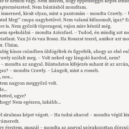
 de te démon vagy. Nem hiszem, hogy éppenséggel képes lennél
laptermészeted. Nem bántásból mondtam.
ll ismerned, kicsit olyan, mint a pantomim – mondta Crawly. –
ntsd Meg!” csupa nagybetűvel. Nem valami kifinomult, igaz? En
ére is. Nem győzök töprengeni, vajon mire készül még.
nem spekulálni – mondta Azirafael. – Tudod, én mindig azt
atatlant. Van Jó és van Rossz. Ha Rosszat teszel, amikor azt 
st. Ühüm.
abig kínos csöndben üldögéltek és figyelték, ahogy az első e
rawly szólalt meg. – Volt neked egy lángoló kardod, nem?
 mondta az angyal. Bűntudatos kifejezés suhant át az arcán, m
igaz? – mondta Crawly. – Lángolt, mint a rosseb.
 nos...
ntem nagyon meggyőző volt.
e...
tetted, ugye?
ehogy! Nem egészen, inkább...
el siralmas képet vágott. – Ha tudni akarod – mondta végül ki
rámeredt.
úgy éreztem, muszáj – mondta az angyal szórakozottan dörzsölg