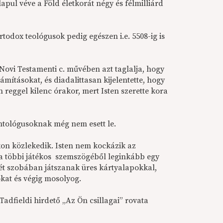
lapul véve a Föld életkorát négy és félmilliárd
rtodox teológusok pedig egészen i.e. 5508-ig is
Novi Testamenti c. művében azt taglalja, hogy
zámításokat, és diadalittasan kijelentette, hogy
n reggel kilenc órakor, mert Isten szerette kora
ontológusoknak még nem esett le.
akon közlekedik. Isten nem kockázik az
Ez a többi játékos szemszögéből leginkább egy
ét szobában játszanak üres kártyalapokkal,
okat és végig mosolyog.
Tadfieldi hirdető „Az Ön csillagai” rovata