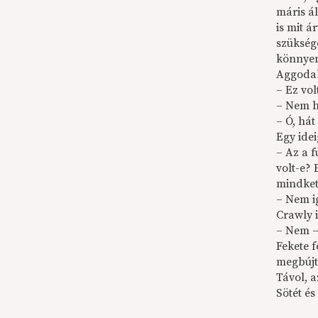
máris ál
is mit á
szüksége
könnye
Aggodal
– Ez vo
– Nem h
– Ó, hát
Egy ide
– Az a 
volt-e?
mindkett
– Nem i
Crawly i
– Nem –
Fekete 
megbújta
Távol, a
Sötét és