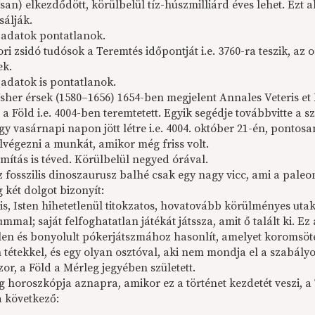
san) elkezdődött, körülbelül tíz-húszmilliárd éves lehet. Ezt a
sálják.
 adatok pontatlanok.
i zsidó tudósok a Teremtés időpontját i.e. 3760-ra teszik, az o
ek.
 adatok is pontatlanok.
sher érsek (1580–1656) 1654-ben megjelent Annales Veteris et 
 a Föld i.e. 4004-ben teremtetett. Egyik segédje továbbvitte a s
gy vasárnapi napon jött létre i.e. 4004. október 21-én, pontosa
lvégezni a munkát, amikor még friss volt.
mítás is téved. Körülbelül negyed órával.
z fosszilis dinoszaurusz balhé csak egy nagy vicc, ami a pale
 két dolgot bizonyít:
 is, Isten hihetetlenül titokzatos, hovatovább körülményes ut
mmal; saját felfoghatatlan játékát játssza, amit ő talált ki. 
tlen és bonyolult pókerjátszmához hasonlít, amelyet koromsöt
 tétekkel, és egy olyan osztóval, aki nem mondja el a szabály
r, a Föld a Mérleg jegyében született.
 horoszkópja aznapra, amikor ez a történet kezdetét veszi, a 
a következő: