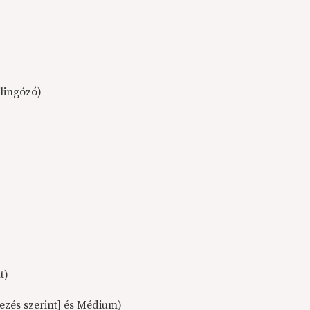
llingózó)
t)
ezés szerint] és Médium)