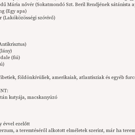
dű Mária nővér (Sokatmondó Szt. Beril Rendjének sátánista a
ng (Egy apa)
er (Lakóközösségi szóvivő)
ntikrisztus)
(lány)
dale (fiú)
iú)
Tibetiek, földönkívüliek, amerikaiak, atlantisziak és egyéb f
NT:
átán kutyája, macskanyúzó
 évvel ezelőtt
erzum, a teremtéséről alkotott elméletek szerint, már ha tere