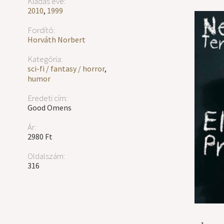
Kiadás éve:
2010
,
1999
Fordító:
Horváth Norbert
Kategória:
sci-fi / fantasy / horror
,
humor
Eredeti cím:
Good Omens
Ár:
2980 Ft
Oldalszám:
316