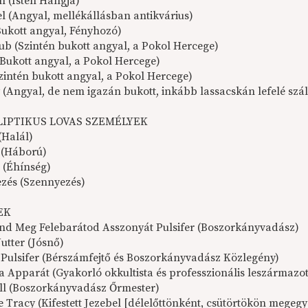
n (Isten Hangja)
el (Angyal, mellékállásban antikvárius)
Bukott angyal, Fényhozó)
ub (Szintén bukott angyal, a Pokol Hercege)
(Bukott angyal, a Pokol Hercege)
Szintén bukott angyal, a Pokol Hercege)
 (Angyal, de nem igazán bukott, inkább lassacskán lefelé szá
IPTIKUS LOVAS SZEMÉLYEK
Halál)
 (Háború)
 (Éhínség)
zés (Szennyezés)
EK
nd Meg Felebarátod Asszonyát Pulsifer (Boszorkányvadász)
utter (Jósnő)
Pulsifer (Bérszámfejtő és Boszorkányvadász Közlegény)
 Apparát (Gyakorló okkultista és professzionális leszármazot
l (Boszorkányvadász Őrmester)
Tracy (Kifestett Jezebel [délelőttönként, csütörtökön megegy