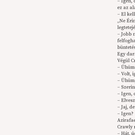
– Igen,
ez az a
– El ke
„Ne Éri
legtetej
– Jobb 
felfogh
bünteté
Egy dar
Végül C
– Ühüm –
– Volt, 
– Ühüm,
– Szeri
– Igen, d
– Elvesz
– Jaj, d
– Igen?
Azirafa
Crawly 
– Hát, 