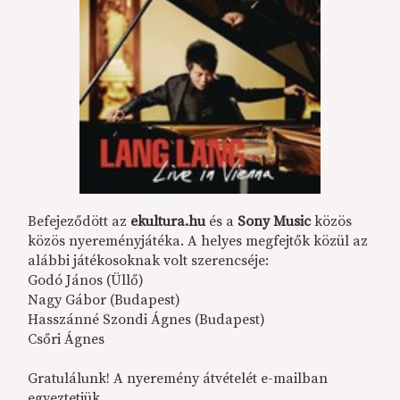
Befejeződött az
ekultura.hu
és a
Sony Music
közös
közös nyereményjátéka. A helyes megfejtők közül az
alábbi játékosoknak volt szerencséje:
Godó János (Üllő)
Nagy Gábor (Budapest)
Hasszánné Szondi Ágnes (Budapest)
Csőri Ágnes
Gratulálunk! A nyeremény átvételét e-mailban
egyeztetjük.