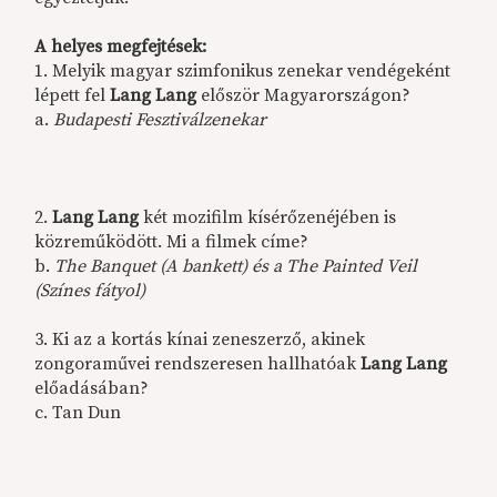
A helyes megfejtések:
1. Melyik magyar szimfonikus zenekar vendégeként
lépett fel
Lang Lang
először Magyarországon?
a.
Budapesti Fesztiválzenekar
2.
Lang Lang
két mozifilm kísérőzenéjében is
közreműködött. Mi a filmek címe?
b.
The Banquet (A bankett) és a The Painted Veil
(Színes fátyol)
3. Ki az a kortás kínai zeneszerző, akinek
zongoraművei rendszeresen hallhatóak
Lang Lang
előadásában?
c. Tan Dun