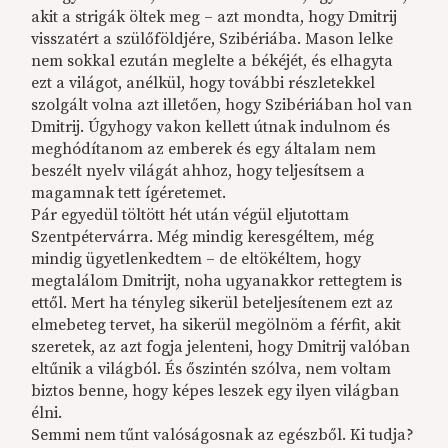
akit a strigák öltek meg – azt mondta, hogy Dmitrij
visszatért a szülőföldjére, Szibériába. Mason lelke
nem sokkal ezután meglelte a békéjét, és elhagyta
ezt a világot, anélkül, hogy további részletekkel
szolgált volna azt illetően, hogy Szibériában hol van
Dmitrij. Úgyhogy vakon kellett útnak indulnom és
meghódítanom az emberek és egy általam nem
beszélt nyelv világát ahhoz, hogy teljesítsem a
magamnak tett ígéretemet.
Pár egyedül töltött hét után végül eljutottam
Szentpétervárra. Még mindig keresgéltem, még
mindig ügyetlenkedtem – de eltökéltem, hogy
megtalálom Dmitrijt, noha ugyanakkor rettegtem is
ettől. Mert ha tényleg sikerül beteljesítenem ezt az
elmebeteg tervet, ha sikerül megölnöm a férfit, akit
szeretek, az azt fogja jelenteni, hogy Dmitrij valóban
eltűnik a világból. És őszintén szólva, nem voltam
biztos benne, hogy képes leszek egy ilyen világban
élni.
Semmi nem tűnt valóságosnak az egészből. Ki tudja?