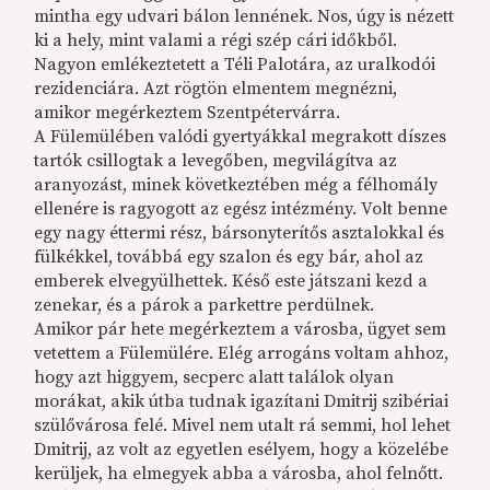
mintha egy udvari bálon lennének. Nos, úgy is nézett
ki a hely, mint valami a régi szép cári időkből.
Nagyon emlékeztetett a Téli Palotára, az uralkodói
rezidenciára. Azt rögtön elmentem megnézni,
amikor megérkeztem Szentpétervárra.
A Fülemülében valódi gyertyákkal megrakott díszes
tartók csillogtak a levegőben, megvilágítva az
aranyozást, minek következtében még a félhomály
ellenére is ragyogott az egész intézmény. Volt benne
egy nagy éttermi rész, bársonyterítős asztalokkal és
fülkékkel, továbbá egy szalon és egy bár, ahol az
emberek elvegyülhettek. Késő este játszani kezd a
zenekar, és a párok a parkettre perdülnek.
Amikor pár hete megérkeztem a városba, ügyet sem
vetettem a Fülemülére. Elég arrogáns voltam ahhoz,
hogy azt higgyem, secperc alatt találok olyan
morákat, akik útba tudnak igazítani Dmitrij szibériai
szülővárosa felé. Mivel nem utalt rá semmi, hol lehet
Dmitrij, az volt az egyetlen esélyem, hogy a közelébe
kerüljek, ha elmegyek abba a városba, ahol felnőtt.