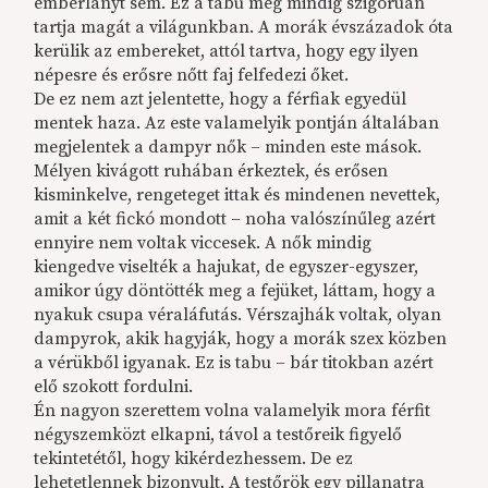
emberlányt sem. Ez a tabu még mindig szigorúan
tartja magát a világunkban. A morák évszázadok óta
kerülik az embereket, attól tartva, hogy egy ilyen
népesre és erősre nőtt faj felfedezi őket.
De ez nem azt jelentette, hogy a férfiak egyedül
mentek haza. Az este valamelyik pontján általában
megjelentek a dampyr nők – minden este mások.
Mélyen kivágott ruhában érkeztek, és erősen
kisminkelve, rengeteget ittak és mindenen nevettek,
amit a két fickó mondott – noha valószínűleg azért
ennyire nem voltak viccesek. A nők mindig
kiengedve viselték a hajukat, de egyszer-egyszer,
amikor úgy döntötték meg a fejüket, láttam, hogy a
nyakuk csupa véraláfutás. Vérszajhák voltak, olyan
dampyrok, akik hagyják, hogy a morák szex közben
a vérükből igyanak. Ez is tabu – bár titokban azért
elő szokott fordulni.
Én nagyon szerettem volna valamelyik mora férfit
négyszemközt elkapni, távol a testőreik figyelő
tekintetétől, hogy kikérdezhessem. De ez
lehetetlennek bizonyult. A testőrök egy pillanatra