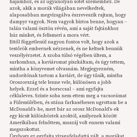
hajamhoz, és az ugyanolyan sötét szememhez. De
azok, akik a morák világában nevelkedtek,
alaposabban megvizsgálva észreveszik rajtam, hogy
dampyr vagyok. Nem vagyok biztos benne, hogyan –
talán valami ösztön révén, ami a saját fajtánkhoz
húz minket, és felismeri a mora vért.
Ettől függetlenül nagyon fontos volt, hogy azok a
testőrök embernek nézzenek, és ne keltsek bennük
veszélyérzetet. A szoba túlsó végében ültem, a
sarkomban, a kaviáromat piszkáltam, és úgy tettem,
mintha a könyvemet olvasnám. Megjegyezném,
undorítónak tartom a kaviárt, de úgy tűnik, mintha
Oroszország tele lenne vele, különösen a jobb
helyek. Ezzel és a borsccsal – ami egyfajta
céklaleves. Szinte soha nem ettem meg a vacsorámat
a Fülemülében, és utána farkaséhesen ugrottam be a
McDonald’s-be, mert bár az orosz McDonald’s-ek
egy kicsit különböztek azoktól, amilyenek között
Amerikában felnőttem, muszáj volt ennem valami
megszokottat.
Úgyhogy ez egyfajta vizsgafeladattá vált, a morákat