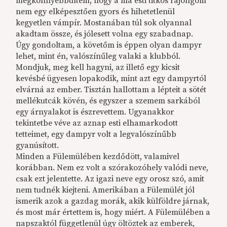
megkönnyebbültem, hogy a ma esti titkos rajongóm
nem egy elképesztően gyors és hihetetlenül
kegyetlen vámpír. Mostanában túl sok olyannal
akadtam össze, és jólesett volna egy szabadnap.
Úgy gondoltam, a követőm is éppen olyan dampyr
lehet, mint én, valószínűleg valaki a klubból.
Mondjuk, meg kell hagyni, az illető egy kicsit
kevésbé ügyesen lopakodik, mint azt egy dampyrtól
elvárná az ember. Tisztán hallottam a lépteit a sötét
mellékutcák kövén, és egyszer a szemem sarkából
egy árnyalakot is észrevettem. Ugyanakkor
tekintetbe véve az aznap esti elhamarkodott
tetteimet, egy dampyr volt a legvalószínűbb
gyanúsított.
Minden a Fülemülében kezdődött, valamivel
korábban. Nem ez volt a szórakozóhely valódi neve,
csak ezt jelentette. Az igazi neve egy orosz szó, amit
nem tudnék kiejteni. Amerikában a Fülemülét jól
ismerik azok a gazdag morák, akik külföldre járnak,
és most már értettem is, hogy miért. A Fülemülében a
napszaktól függetlenül úgy öltöztek az emberek,