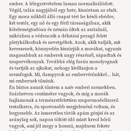
ember. A lélegzetvételem lassan normalizálódott.
Végül, talán nagyjából egy hete, kiszúrtam az elsőt.
Egy mora nőkből álló csapat tért be késői ebédre,
két testőr, egy nő és egy férfi társaságában, akik
kötelességtudóan és némán ültek az asztalnál,
miközben a védenceik a délutáni pezsgő felett
pletykálkodtak és nevetgéltek. Azok, akik tudják, mit
keressenek, könnyedén kiszúrják a morákat, ugyanis
magasabbak az emberek nagy részénél, sápadtak és
szupervékonyak. Továbbá elég furán mosolyognak
és tartják az ajkukat, nehogy kivillanjon a
szemfoguk. Mi, dampyrok az embervérünkkel… hát,
mi embernek tűnünk.
Én biztos annak tűntem a naiv emberi szemekben.
Százhetven centiméter vagyok, és míg a morák
hajlamosak a természetfelettien szupermodellszerű
testalkatra, én sportosabb megjelenésű voltam, és
begyesebb. Az ismeretlen török apám génjei és az
aránylag sok, napon töltött idő miatt kreol bőrű
vagyok, ami jól megy a hosszú, majdnem fekete