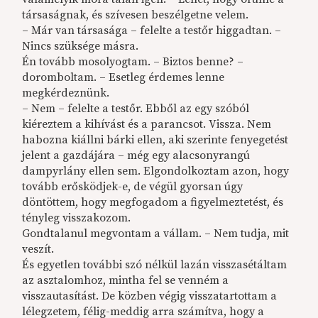
társaságnak, és szívesen beszélgetne velem.
– Már van társasága – felelte a testőr higgadtan. –
Nincs szüksége másra.
Én tovább mosolyogtam. – Biztos benne? –
doromboltam. – Esetleg érdemes lenne
megkérdeznünk.
– Nem – felelte a testőr. Ebből az egy szóból
kiéreztem a kihívást és a parancsot. Vissza. Nem
habozna kiállni bárki ellen, aki szerinte fenyegetést
jelent a gazdájára – még egy alacsonyrangú
dampyrlány ellen sem. Elgondolkoztam azon, hogy
tovább erősködjek-e, de végül gyorsan úgy
döntöttem, hogy megfogadom a figyelmeztetést, és
tényleg visszakozom.
Gondtalanul megvontam a vállam. – Nem tudja, mit
veszít.
És egyetlen további szó nélkül lazán visszasétáltam
az asztalomhoz, mintha fel se venném a
visszautasítást. De közben végig visszatartottam a
lélegzetem, félig-meddig arra számítva, hogy a