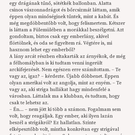
egy drágának tűnő, sötétkék ballonban. Alatta
csinos vászonnadrágot és bőrcsizmát láttam, amik
éppen olyan minőséginek tűntek, mint a kabát. És
még megdöbbentőbb volt, hogy felismertem. Kétszer
is láttam a Fülemülében a morákkal beszélgetni. Azt
gondoltam, biztos csak egy emberlány, akivel
flörtölnek, és oda se figyeltem rá. Végtére is, mi
hasznom lehet egy emberből?
A lány arcát részben eltakarták az árnyékok, de még
a félhomályban is ki tudtam venni ingerült
arckifejezését. Nem egészen erre számítottam. – Te
vagy az, igaz? – kérdezte. Újabb döbbenet. Éppen
olyan amerikai volt az angolja, mint az enyém. – Te
vagy az, aki striga hullákat hagy mindenfelé a
városban. Láttalak ma a klubban, és tudtam, hogy
csak te lehetsz az.
– Én… – nem jött ki több a számon. Fogalmam sem
volt, hogy reagáljak. Egy ember, aki ilyen lazán
beszél a strigákról? Ez hallatlan. Szinte
elképesztőbb volt, mintha konkrétan egy strigával