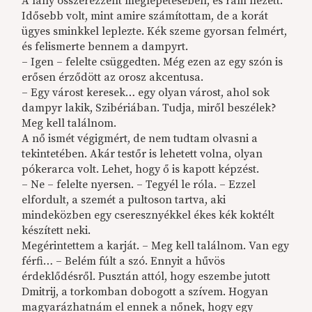
A lány összerezzent meglepetésében, és rám nézett.
Idősebb volt, mint amire számítottam, de a korát
ügyes sminkkel leplezte. Kék szeme gyorsan felmért,
és felismerte bennem a dampyrt.
– Igen – felelte csüggedten. Még ezen az egy szón is
erősen érződött az orosz akcentusa.
– Egy várost keresek… egy olyan várost, ahol sok
dampyr lakik, Szibériában. Tudja, miről beszélek?
Meg kell találnom.
A nő ismét végigmért, de nem tudtam olvasni a
tekintetében. Akár testőr is lehetett volna, olyan
pókerarca volt. Lehet, hogy ő is kapott képzést.
– Ne – felelte nyersen. – Tegyél le róla. – Ezzel
elfordult, a szemét a pultoson tartva, aki
mindeközben egy cseresznyékkel ékes kék koktélt
készített neki.
Megérintettem a karját. – Meg kell találnom. Van egy
férfi… – Belém fúlt a szó. Ennyit a hűvös
érdeklődésről. Pusztán attól, hogy eszembe jutott
Dmitrij, a torkomban dobogott a szívem. Hogyan
magyarázhatnám el ennek a nőnek, hogy egy