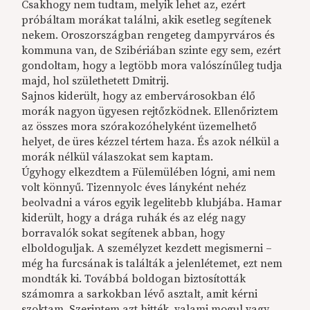
Csakhogy nem tudtam, melyik lehet az, ezért
próbáltam morákat találni, akik esetleg segítenek
nekem. Oroszországban rengeteg dampyrváros és
kommuna van, de Szibériában szinte egy sem, ezért
gondoltam, hogy a legtöbb mora valószínűleg tudja
majd, hol születhetett Dmitrij.
Sajnos kiderült, hogy az embervárosokban élő
morák nagyon ügyesen rejtőzködnek. Ellenőriztem
az összes mora szórakozóhelyként üzemelhető
helyet, de üres kézzel tértem haza. És azok nélkül a
morák nélkül válaszokat sem kaptam.
Úgyhogy elkezdtem a Fülemülében lógni, ami nem
volt könnyű. Tizennyolc éves lányként nehéz
beolvadni a város egyik legelitebb klubjába. Hamar
kiderült, hogy a drága ruhák és az elég nagy
borravalók sokat segítenek abban, hogy
elboldoguljak. A személyzet kezdett megismerni –
még ha furcsának is találták a jelenlétemet, ezt nem
mondták ki. Továbbá boldogan biztosították
számomra a sarkokban lévő asztalt, amit kérni
szoktam. Szerintem azt hitték, valami mogul vagy