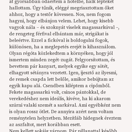
át gyorsabban odaértem a hotelbe, halk lépteket
hallottam. Úgy tűnik, eléggé megriasztottam őket
ahhoz, hogy a testőr kövessen. Nos, nem fogom
hagyni, hogy elbánjon velem. Lehet, hogy kisebb
vagyok nála – és szoknyát viselek magassarkúval –,
de rengeteg férfival elbántam már, strigákat is
beleértve. Ezzel a fickóval is boldogulni fogok,
különösen, ha a meglepetés erejét is kihasználom.
Olyan régóta közlekedtem a környéken, hogy jól
ismertem minden zegét-zugát. Felgyorsítottam, és
bevettem pár kanyart, melyek egyike egy sötét,
elhagyott sétányra vezetett. Igen, ijesztő az ilyesmi,
de remek csapda lett belőle, amikor bebújtam az
egyik kapu alá. Csendben kiléptem a cipőmből.
Fekete magassarkú volt, csinos pántokkal, de
verekedéshez nem ideális, kivéve, ha ki akarom
szúrni valaki szemét a sarkával. Ami egyébként nem
is olyan rossz ötlet. De annyira azért nem voltam
reménytelen helyzetben. Mezítláb hidegnek éreztem
az aszfaltot, mert korábban esett.
Nem kellett sokáig várnom. Pár pillanattal később