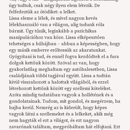
úgy tudtuk, csak négy ilyen elem létezik. De
felfedeztük az ötödiket: a lelket.
Lissa eleme a lélek, és mivel nagyon kevés
lélekhasználó van a világon, alig tudunk róla
bármit. Úgy tűnik, leginkább a pszichikus
manipulációhoz van köze. Lissa elképesztően
tehetséges a bűbájban – abban a képességben, hogy
egy másik emberre erőltessük az akaratunkat.
Gyógyítani is tud, és ennél fogva kezdődtek el a fura
dolgok kettőnk között. Szóval az van, hogy
gyakorlatilag meghaltam egy autóbalesetben, Lissa
családjának többi tagjával együtt. Lissa a tudtán
kívül visszahozott a halottak világából, és ezzel
létrehozott kettőnk között egy szellemi köteléket.
Azóta mindig tudatában vagyok a hollétének és a
gondolatainak. Tudom, mit gondol, és megérzem, ha
bajba kerül. Nemrég az is kiderült, hogy képes
vagyok látni a szellemeket és a lelkeket, akik még
nem hagyták el ezt a világot, és ezt nagyon
zavarónak találtam, megpróbáltam hát elfojtani. Ezt