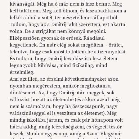
kívánságát. Még ha ő már nem is hisz benne. Meg
kell találnom. Meg kell ölnöm, és kiszabadítanom a
lelkét abból a sötét, természetellenes állapotból.
Tudom, hogy az a Dmitrij, akit szerettem, ezt akarta
volna. De a strigákat nem könnyű megölni.
Elképesztően gyorsak és erősek. Ráadásul
kegyetlenek. Én már elég sokat megöltem – őrület,
tekintve, hogy csak most töltöttem be a tizennyolcat.
És tudtam, hogy Dmitrij levadászása lesz életem
legnagyobb kihívása, mind fizikailag, mind
érzelmileg.
Ami azt illeti, az érzelmi következményeket azon
nyomban megéreztem, amikor meghoztam a
döntésemet. Az, hogy Dmitrij után megyek, sok
változást hozott az életembe (és akkor azzal még
nem is számoltam, hogy ha összecsapunk, nagy
valószínűséggel el is veszítem az életemet). Még
mindig iskolába jártam, és csak pár hónapom volt
hátra addig, amíg leérettségizem, és végzett testőr
leszek. Minden egyes nap, amíg a Szent Vlagyimir