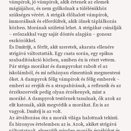
vámpírok, jó vámpírok, akik értenek az elemek
mágiájához, és nem gyilkolnak a túlélésükhöz
szükséges vérért. A strigák élőhalott vámpírok,
immorálisak és elferdültek, akik ölnek táplálkozás
közben. Morának születni lehet. A strigákat csinálják
– erőszakkal vagy saját döntés alapján – gonosz
eszközökkel.
És Dmitrijt, a férfit, akit szeretek, akarata ellenére
strigává változtatták. Egy csata során, egy epikus
szabadítóakció közben, amiben én is részt vettem.
Pár striga morákat és dampyrokat rabolt el az
iskolámból, és mi néhányan elmentünk megmenteni
őket. A dampyrok félig vámpírok és félig emberek –
emberi az erejük és a strapabírásuk, a reflexeik és az
érzékszerveik pedig olyan érzékenyek, mint a
moráké. A dampyrok testőrnek tanulnak, ők azok az
elit katonák, akik megvédik a morákat. Én is az
vagyok. Dmitrij is az volt.
Az átváltozása óta a morák világa halottnak tekinti.
És bizonyos értelemben az is. Azok, akiket strigává
változtatnak, elveszítik minden morális érzéküket és