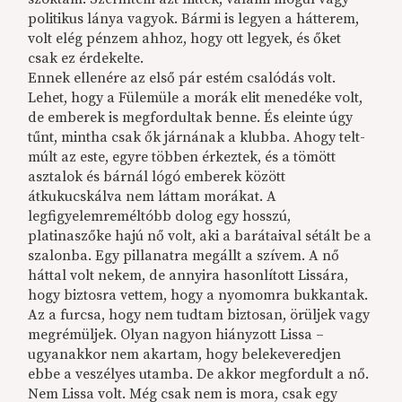
politikus lánya vagyok. Bármi is legyen a hátterem,
volt elég pénzem ahhoz, hogy ott legyek, és őket
csak ez érdekelte.
Ennek ellenére az első pár estém csalódás volt.
Lehet, hogy a Fülemüle a morák elit menedéke volt,
de emberek is megfordultak benne. És eleinte úgy
tűnt, mintha csak ők járnának a klubba. Ahogy telt-
múlt az este, egyre többen érkeztek, és a tömött
asztalok és bárnál lógó emberek között
átkukucskálva nem láttam morákat. A
legfigyelemreméltóbb dolog egy hosszú,
platinaszőke hajú nő volt, aki a barátaival sétált be a
szalonba. Egy pillanatra megállt a szívem. A nő
háttal volt nekem, de annyira hasonlított Lissára,
hogy biztosra vettem, hogy a nyomomra bukkantak.
Az a furcsa, hogy nem tudtam biztosan, örüljek vagy
megrémüljek. Olyan nagyon hiányzott Lissa –
ugyanakkor nem akartam, hogy belekeveredjen
ebbe a veszélyes utamba. De akkor megfordult a nő.
Nem Lissa volt. Még csak nem is mora, csak egy