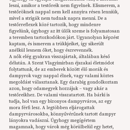
lesni, amikor a testőreik nem figyelnek. Elismerem, a
testőröknek nappal nem kell annyira résen lenniük,
mivel a strigák nem tudnak napra menni. De a
testőrreflexek közé tartozik, hogy mindenre
figyelünk, úgyhogy az itt ülők szeme is folyamatosan
a teremben tartozkodókon járt. Ugyanolyan képzést
kaptam, és ismerem a trükkjeiket, így sikerült
anélkül lesnem őket, hogy észrevennék.
A nők elég gyakran visszajártak, általában késő
délután. A Szent Vlagyimirban éjszakai életmódot
folytattunk, de az emberek között élő morák és
dampyrok vagy nappal élnek, vagy valami köztes
megoldást választanak. Egy darabig gondolkoztam
azon, hogy odamegyek hozzájuk – vagy akár a
testőreikhez. De valami visszatartott. Ha bárki is
tudja, hol van egy bizonyos dampyrváros, az egy
mora férfi lesz. A legtöbben eljárogattak
dampyrvárosokba, könnyűvérűnek tartott dampyr
lányokra vadászni. Úgyhogy megígértem
magamnak, hogy várok még körülbelül egy hetet,