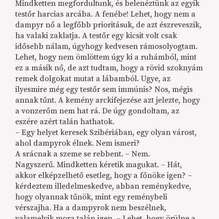
Mindketten megfordultunk, és belenéztünk az egyik
testőr harcias arcába. A fenébe! Lehet, hogy nem a
dampyr nő a legfőbb prioritásuk, de azt észreveszik,
ha valaki zaklatja. A testőr egy kicsit volt csak
idősebb nálam, úgyhogy kedvesen rámosolyogtam.
Lehet, hogy nem ömlöttem úgy ki a ruhámból, mint
ez a másik nő, de azt tudtam, hogy a rövid szoknyám
remek dolgokat mutat a lábamból. Ugye, az
ilyesmire még egy testőr sem immúnis? Nos, mégis
annak tűnt. A kemény arckifejezése azt jelezte, hogy
a vonzerőm nem hat rá. De úgy gondoltam, az
eszére azért talán hathatok.
– Egy helyet keresek Szibériában, egy olyan várost,
ahol dampyrok élnek. Nem ismeri?
A srácnak a szeme se rebbent. – Nem.
Nagyszerű. Mindketten kéretik magukat. – Hát,
akkor elképzelhető esetleg, hogy a főnöke igen? –
kérdeztem illedelmeskedve, abban reménykedve,
hogy olyannak tűnök, mint egy reménybeli
vérszajha. Ha a dampyrok nem beszélnek,
valamelyik mora talán igen. – Lehet, hogy örülne a