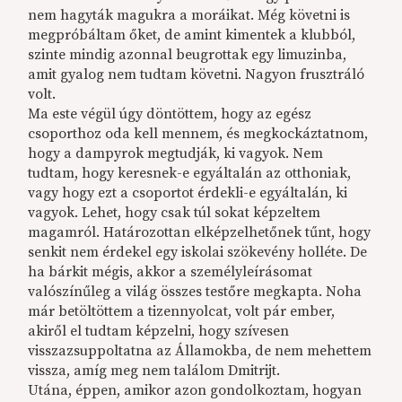
nem hagyták magukra a moráikat. Még követni is
megpróbáltam őket, de amint kimentek a klubból,
szinte mindig azonnal beugrottak egy limuzinba,
amit gyalog nem tudtam követni. Nagyon frusztráló
volt.
Ma este végül úgy döntöttem, hogy az egész
csoporthoz oda kell mennem, és megkockáztatnom,
hogy a dampyrok megtudják, ki vagyok. Nem
tudtam, hogy keresnek-e egyáltalán az otthoniak,
vagy hogy ezt a csoportot érdekli-e egyáltalán, ki
vagyok. Lehet, hogy csak túl sokat képzeltem
magamról. Határozottan elképzelhetőnek tűnt, hogy
senkit nem érdekel egy iskolai szökevény holléte. De
ha bárkit mégis, akkor a személyleírásomat
valószínűleg a világ összes testőre megkapta. Noha
már betöltöttem a tizennyolcat, volt pár ember,
akiről el tudtam képzelni, hogy szívesen
visszazsuppoltatna az Államokba, de nem mehettem
vissza, amíg meg nem találom Dmitrijt.
Utána, éppen, amikor azon gondolkoztam, hogyan