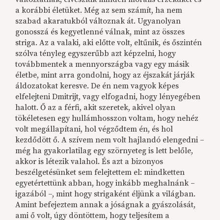
a korábbi életüket. Még az sem számít, ha nem
szabad akaratukból változnak át. Ugyanolyan
gonosszá és kegyetlenné válnak, mint az összes
striga. Az a valaki, aki előtte volt, eltűnik, és őszintén
szólva tényleg egyszerűbb azt képzelni, hogy
továbbmentek a mennyországba vagy egy másik
életbe, mint arra gondolni, hogy az éjszakát járják
áldozatokat keresve. De én nem vagyok képes
elfelejteni Dmitrijt, vagy elfogadni, hogy lényegében
halott. Ő az a férfi, akit szeretek, akivel olyan
tökéletesen egy hullámhosszon voltam, hogy nehéz
volt megállapítani, hol végződtem én, és hol
kezdődött ő. A szívem nem volt hajlandó elengedni –
még ha gyakorlatilag egy szörnyeteg is lett belőle,
akkor is létezik valahol. És azt a bizonyos
beszélgetésünket sem felejtettem el: mindketten
egyetértettünk abban, hogy inkább meghalnánk –
igazából –, mint hogy strigaként éljünk a világban.
Amint befejeztem annak a jóságnak a gyászolását,
ami ő volt, úgy döntöttem, hogy teljesítem a