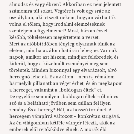
álmodsz és vagy ébren”. Akkoriban ez nem jelentett
számomra túl sokat. Végtére is volt egy srác az
osztályban, aki tetszett nekem, hogyan várhatták
volna el tőlem, hogy irodalmi elemzéseknek
szenteljem a figyelmemet? Most, három évvel
később, tökéletesen megértettem a verset.
Mert az utóbbi időben tényleg olyannak tűnik az
életem, mintha az álom határán lebegne. Vannak
napok, amikor azt hiszem, mindjárt felébredek, és
kiderül, hogy a közelmúlt eseményei meg sem
történtek. Minden bizonnyal egy elvarázsolt, alvó
hercegnő lehetek. Ez az álom – nem is, rémálom –
bármelyik pillanatban véget érhet, és én megkapom
a herceget, valamint a „boldogan éltek”-et.
De egyelőre semmilyen „boldogan éltek”-ről nincs
szó és a belátható jövőben sem csillan fel ilyen
remény. És a herceg? Hát, az hosszú történet. A
hercegem vámpírrá változott – konkrétan strigává.
Az én világomban kétféle vámpír létezik, akik az
emberek elől rejtőzködve élnek. A morák élő