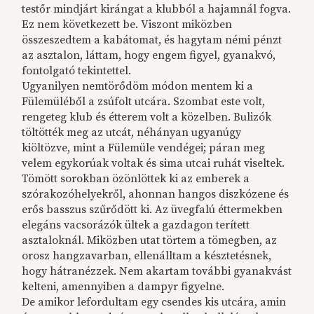
testőr mindjárt kirángat a klubból a hajamnál fogva.
Ez nem következett be. Viszont miközben
összeszedtem a kabátomat, és hagytam némi pénzt
az asztalon, láttam, hogy engem figyel, gyanakvó,
fontolgató tekintettel.
Ugyanilyen nemtörődöm módon mentem ki a
Fülemüléből a zsúfolt utcára. Szombat este volt,
rengeteg klub és étterem volt a közelben. Bulizók
töltötték meg az utcát, néhányan ugyanúgy
kiöltözve, mint a Fülemüle vendégei; páran meg
velem egykorúak voltak és sima utcai ruhát viseltek.
Tömött sorokban özönlöttek ki az emberek a
szórakozóhelyekről, ahonnan hangos diszkózene és
erős basszus szűrődött ki. Az üvegfalú éttermekben
elegáns vacsorázók ültek a gazdagon terített
asztaloknál. Miközben utat törtem a tömegben, az
orosz hangzavarban, ellenálltam a késztetésnek,
hogy hátranézzek. Nem akartam további gyanakvást
kelteni, amennyiben a dampyr figyelne.
De amikor lefordultam egy csendes kis utcára, amin