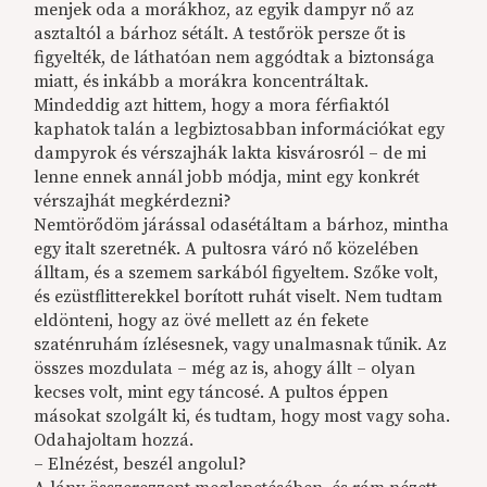
menjek oda a morákhoz, az egyik dampyr nő az
asztaltól a bárhoz sétált. A testőrök persze őt is
figyelték, de láthatóan nem aggódtak a biztonsága
miatt, és inkább a morákra koncentráltak.
Mindeddig azt hittem, hogy a mora férfiaktól
kaphatok talán a legbiztosabban információkat egy
dampyrok és vérszajhák lakta kisvárosról – de mi
lenne ennek annál jobb módja, mint egy konkrét
vérszajhát megkérdezni?
Nemtörődöm járással odasétáltam a bárhoz, mintha
egy italt szeretnék. A pultosra váró nő közelében
álltam, és a szemem sarkából figyeltem. Szőke volt,
és ezüstflitterekkel borított ruhát viselt. Nem tudtam
eldönteni, hogy az övé mellett az én fekete
szaténruhám ízlésesnek, vagy unalmasnak tűnik. Az
összes mozdulata – még az is, ahogy állt – olyan
kecses volt, mint egy táncosé. A pultos éppen
másokat szolgált ki, és tudtam, hogy most vagy soha.
Odahajoltam hozzá.
– Elnézést, beszél angolul?