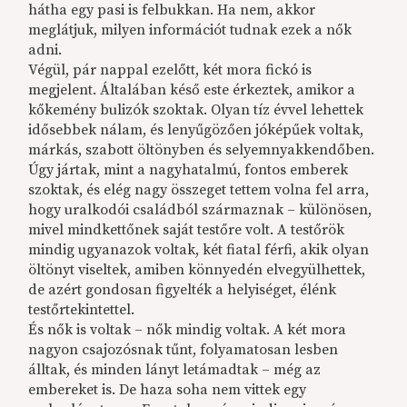
hátha egy pasi is felbukkan. Ha nem, akkor
meglátjuk, milyen információt tudnak ezek a nők
adni.
Végül, pár nappal ezelőtt, két mora fickó is
megjelent. Általában késő este érkeztek, amikor a
kőkemény bulizók szoktak. Olyan tíz évvel lehettek
idősebbek nálam, és lenyűgözően jóképűek voltak,
márkás, szabott öltönyben és selyemnyakkendőben.
Úgy jártak, mint a nagyhatalmú, fontos emberek
szoktak, és elég nagy összeget tettem volna fel arra,
hogy uralkodói családból származnak – különösen,
mivel mindkettőnek saját testőre volt. A testőrök
mindig ugyanazok voltak, két fiatal férfi, akik olyan
öltönyt viseltek, amiben könnyedén elvegyülhettek,
de azért gondosan figyelték a helyiséget, élénk
testőrtekintettel.
És nők is voltak – nők mindig voltak. A két mora
nagyon csajozósnak tűnt, folyamatosan lesben
álltak, és minden lányt letámadtak – még az
embereket is. De haza soha nem vittek egy