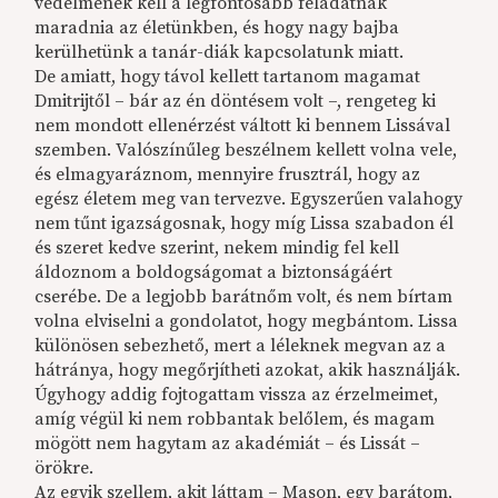
védelmének kell a legfontosabb feladatnak
maradnia az életünkben, és hogy nagy bajba
kerülhetünk a tanár-diák kapcsolatunk miatt.
De amiatt, hogy távol kellett tartanom magamat
Dmitrijtől – bár az én döntésem volt –, rengeteg ki
nem mondott ellenérzést váltott ki bennem Lissával
szemben. Valószínűleg beszélnem kellett volna vele,
és elmagyaráznom, mennyire frusztrál, hogy az
egész életem meg van tervezve. Egyszerűen valahogy
nem tűnt igazságosnak, hogy míg Lissa szabadon él
és szeret kedve szerint, nekem mindig fel kell
áldoznom a boldogságomat a biztonságáért
cserébe. De a legjobb barátnőm volt, és nem bírtam
volna elviselni a gondolatot, hogy megbántom. Lissa
különösen sebezhető, mert a léleknek megvan az a
hátránya, hogy megőrjítheti azokat, akik használják.
Úgyhogy addig fojtogattam vissza az érzelmeimet,
amíg végül ki nem robbantak belőlem, és magam
mögött nem hagytam az akadémiát – és Lissát –
örökre.
Az egyik szellem, akit láttam – Mason, egy barátom,