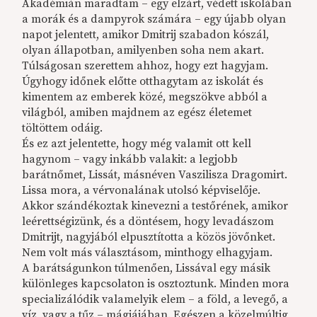
Akadémián maradtam – egy elzárt, védett iskolában
a morák és a dampyrok számára – egy újabb olyan
napot jelentett, amikor Dmitrij szabadon kószál,
olyan állapotban, amilyenben soha nem akart.
Túlságosan szerettem ahhoz, hogy ezt hagyjam.
Úgyhogy időnek előtte otthagytam az iskolát és
kimentem az emberek közé, megszökve abból a
világból, amiben majdnem az egész életemet
töltöttem odáig.
És ez azt jelentette, hogy még valamit ott kell
hagynom – vagy inkább valakit: a legjobb
barátnőmet, Lissát, másnéven Vaszilisza Dragomirt.
Lissa mora, a vérvonalának utolsó képviselője.
Akkor szándékoztak kinevezni a testőrének, amikor
leérettségizünk, és a döntésem, hogy levadászom
Dmitrijt, nagyjából elpusztította a közös jövőnket.
Nem volt más választásom, minthogy elhagyjam.
A barátságunkon túlmenően, Lissával egy másik
különleges kapcsolaton is osztoztunk. Minden mora
specializálódik valamelyik elem – a föld, a levegő, a
víz, vagy a tűz – mágiájában. Egészen a közelmúltig