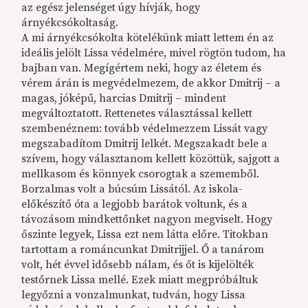
az egész jelenséget úgy hívják, hogy
árnyékcsókoltaság.
A mi árnyékcsókolta kötelékünk miatt lettem én az
ideális jelölt Lissa védelmére, mivel rögtön tudom, ha
bajban van. Megígértem neki, hogy az életem és
vérem árán is megvédelmezem, de akkor Dmitrij – a
magas, jóképű, harcias Dmitrij – mindent
megváltoztatott. Rettenetes választással kellett
szembenéznem: tovább védelmezzem Lissát vagy
megszabadítom Dmitrij lelkét. Megszakadt bele a
szívem, hogy választanom kellett közöttük, sajgott a
mellkasom és könnyek csorogtak a szememből.
Borzalmas volt a búcsúm Lissától. Az iskola-
előkészítő óta a legjobb barátok voltunk, és a
távozásom mindkettőnket nagyon megviselt. Hogy
őszinte legyek, Lissa ezt nem látta előre. Titokban
tartottam a románcunkat Dmitrijjel. Ő a tanárom
volt, hét évvel idősebb nálam, és őt is kijelölték
testőrnek Lissa mellé. Ezek miatt megpróbáltuk
legyőzni a vonzalmunkat, tudván, hogy Lissa