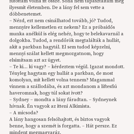
futottam volna itt össze. Soha nem tapasztaltam még
ilyesmit életemben. De a lány fel sem vette a
döbbenetemet.
– Nézd, ezt nem csinálhatod tovább, jó? Tudod,
mennyire kellemetlen ez nekem? Ez a próbaidős
munka anélkül is elég nehéz, hogy te belekavarnál a
dolgokba. Tudod, a rendőrök megtalálták a hullát,
akit a parkban hagytál. El sem tudod képzelni,
mennyi szálat kellett megmozgatnom, hogy
elsimítsam azt az ügyet.
– Te ki… ki vagy? – kérdeztem végül. Igazat mondott.
Tényleg hagytam egy hullát a parkban, de most
komolyan, mit kellett volna tennem? Magammal
vinnem a szállodába, és azt mondanom a liftesfiú
haveromnak, hogy túl sokat ivott?
– Sydney – mondta a lány fáradtan. – Sydneynek
hívnak. Én vagyok az itteni Alkimista.
– A micsoda?
A lány hangosan felsóhajtott, és biztos vagyok
benne, hogy a szemét is forgatta. – Hát persze. Ez
mindent megmagyaráz.