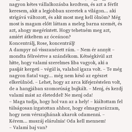
nagyon kétes vállalkozásba kezdtem, és azt a férfit
keresem, akit a legjobban szeretek a világon… aki
strigává változott, és akit most meg kell ölnöm? Még
most is magam előtt láttam a meleg barna szemét, és
azt, ahogy megérintett. Hogy tehetném meg azt,
amiért átkeltem az óceánon?
Koncentrálj, Rose, koncentrálj!
A dampyr nő visszanézett rám. – Nem ér annyit –
mondta félreértve a szándékom. Kétségkívül azt
hitte, hogy valami szerelmes liba vagyok, aki a
pasiját kergeti – végül is, valahol igaza volt. – Te még
nagyon fiatal vagy… még nem késő az egészet
elkerülnöd. – Lehet, hogy az arca kifejezéstelen volt,
de a hangjában szomorúság bujkált. – Menj, és kezdj
valami mást az életeddel! Ne menj oda!
– Maga tudja, hogy hol van az a hely! – kiáltottam fel
túlságosan izgatottan ahhoz, hogy elmagyarázzam,
hogy nem vérszajhának akarok odamenni. –
Kérem… muszáj elárulnia! Oda kell mennem!
– Valami baj van?