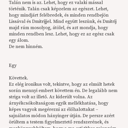
Talán nem is az. Lehet, hogy ez valaki mással
történik. Talán csak képzelem az egészet. Lehet,
hogy mindjárt felébredek, és minden rendbejön
Lissával és Dmitrijjel. Mind együtt leszünk, és Dmitrij
majd rám mosolyog, átölel, és azt mondja, hogy
minden rendben lesz. Lehet, hogy ez az egész csak
egy álom.
De nem hinném.
Egy
Követtek.
Ez elég ironikus volt, tekintve, hogy az elmúlt hetek
során mennyi embert követtem én. De legalább nem
striga volt az illető. Az kiderült volna. Az
árnyékcsókoltaságom egyik mellékhatása, hogy
képes vagyok megérezni az élőhalottakat –
sajnálatos módon hányinger útján. De persze azért
örültem a testem figyelmeztető rendszerének, és