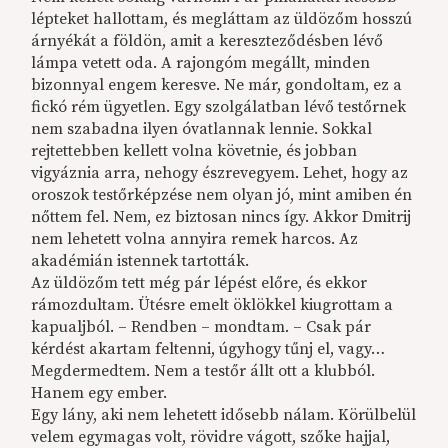
lépteket hallottam, és megláttam az üldözőm hosszú
árnyékát a földön, amit a kereszteződésben lévő
lámpa vetett oda. A rajongóm megállt, minden
bizonnyal engem keresve. Ne már, gondoltam, ez a
fickó rém ügyetlen. Egy szolgálatban lévő testőrnek
nem szabadna ilyen óvatlannak lennie. Sokkal
rejtettebben kellett volna követnie, és jobban
vigyáznia arra, nehogy észrevegyem. Lehet, hogy az
oroszok testőrképzése nem olyan jó, mint amiben én
nőttem fel. Nem, ez biztosan nincs így. Akkor Dmitrij
nem lehetett volna annyira remek harcos. Az
akadémián istennek tartották.
Az üldözőm tett még pár lépést előre, és ekkor
rámozdultam. Ütésre emelt öklökkel kiugrottam a
kapualjból. – Rendben – mondtam. – Csak pár
kérdést akartam feltenni, úgyhogy tűnj el, vagy…
Megdermedtem. Nem a testőr állt ott a klubból.
Hanem egy ember.
Egy lány, aki nem lehetett idősebb nálam. Körülbelül
velem egymagas volt, rövidre vágott, szőke hajjal,