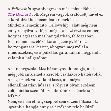
A
Fellowship
ugyanis egészen más, mint elődje, a
The Orchard
volt. Mégsem vagyok csalódott, mivel ez
a korábbiakhoz hasonlóan remek lett.
Mindez a lemezindító „Fellowship” alatt még nem
ennyire nyilvánvaló, itt még csak azt érzi az ember,
hogy ez egészen más hangulatban, felfogásban
fogant, mint az előző korong zenéje. Már az
borzongatásra késztet, ahogyan megszólal a
ritmusszekció, ez a pulzálás garantáltan megpendít
valamit a hallgatóban.
Aztán megszólal Lizz bársonyos alt hangja, amit
még jobban kiemel a később csatlakozó háttérvokál.
Az egésznek van valami lassú, ám mégis
ellenállhatatlan húzása, s rögvest olyan érzésem
volt, mintha szemtől-szembe ülnék az énekesnő –
lelkével.
Nem, ez nem elírás, cseppet sem érzem túlzásnak,
ugyanis a hangja annyira érzékeny, tele belülről