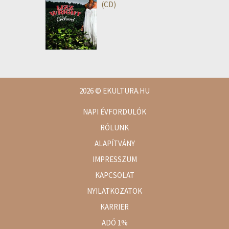
(CD)
2026
© EKULTURA.HU
NAPI ÉVFORDULÓK
RÓLUNK
ALAPÍTVÁNY
IMPRESSZUM
KAPCSOLAT
NYILATKOZATOK
KARRIER
ADÓ 1%