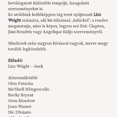
beválogatott különféle tempójú, hangulatú
szerzeményeket is.
Ez utóbbiak kellőképpen tág teret nyújtanak
Lizz
Wright
számára, aki kis túlzással „lubickol”, s rendre
megmutatja, mire is képes, legyen szó Eric Clapton,
Jimi Hendrix vagy Angelique Kidjo szerzeményről.
Mindezek után nagyon kíváncsi vagyok, merre megy
tovább legközelebb.
Előadó:
Lizz Wright – ének
Közreműködők:
Glen Patscha
Me’Shell NDegeocello
Rocky Bryant
Oren Bloedow
Joan Wasser
Nic D’Amato