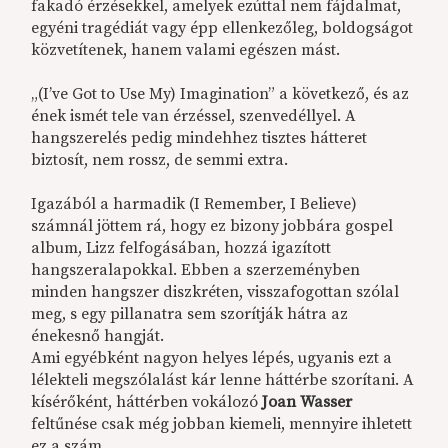
fakadó érzésekkel, amelyek ezúttal nem fájdalmat,
egyéni tragédiát vagy épp ellenkezőleg, boldogságot
közvetítenek, hanem valami egészen mást.
„(I’ve Got to Use My) Imagination” a következő, és az
ének ismét tele van érzéssel, szenvedéllyel. A
hangszerelés pedig mindehhez tisztes hátteret
biztosít, nem rossz, de semmi extra.
Igazából a harmadik (I Remember, I Believe)
számnál jöttem rá, hogy ez bizony jobbára gospel
album, Lizz felfogásában, hozzá igazított
hangszeralapokkal. Ebben a szerzeményben
minden hangszer diszkréten, visszafogottan szólal
meg, s egy pillanatra sem szorítják hátra az
énekesnő hangját.
Ami egyébként nagyon helyes lépés, ugyanis ezt a
lélekteli megszólalást kár lenne háttérbe szorítani. A
kísérőként, háttérben vokálozó
Joan Wasser
feltűnése csak még jobban kiemeli, mennyire ihletett
ez a szám.