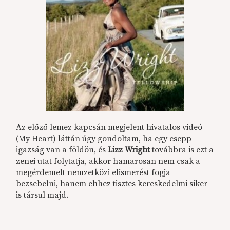
Az előző lemez kapcsán megjelent hivatalos videó
(My Heart) láttán úgy gondoltam, ha egy csepp
igazság van a földön, és
Lizz Wright
továbbra is ezt a
zenei utat folytatja, akkor hamarosan nem csak a
megérdemelt nemzetközi elismerést fogja
bezsebelni, hanem ehhez tisztes kereskedelmi siker
is társul majd.