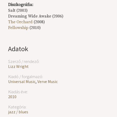
Diszkográfia:
Salt (2003)
Dreaming Wide Awake (2006)
The Orchard
(2008)
Fellowship
(2010)
Adatok
Szerző / rendező:
Lizz Wright
Kiadó / forgalmazó:
Universal Music
,
Verve Music
Kiadás éve:
2010
Kategória:
jazz / blues