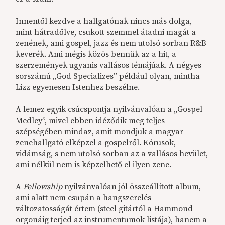
Innentől kezdve a hallgatónak nincs más dolga,
mint hátradőlve, csukott szemmel átadni magát a
zenének, ami gospel, jazz és nem utolsó sorban R&B
keverék. Ami mégis közös bennük az a hit, a
szerzemények ugyanis vallásos témájúak. A négyes
sorszámú „God Specializes” például olyan, mintha
Lizz egyenesen Istenhez beszélne.
A lemez egyik csúcspontja nyilvánvalóan a „Gospel
Medley”, mivel ebben idéződik meg teljes
szépségében mindaz, amit mondjuk a magyar
zenehallgató elképzel a gospelről. Kórusok,
vidámság, s nem utolsó sorban az a vallásos hevület,
ami nélkül nem is képzelhető el ilyen zene.
A
Fellowship
nyilvánvalóan jól összeállított album,
ami alatt nem csupán a hangszerelés
változatosságát értem (steel gitártól a Hammond
orgonáig terjed az instrumentumok listája), hanem a