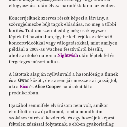
elfogyasztása után élvez maradéktalanul az ember.
Koncertjeiknek szerves részét képezi a látvány, a
szörnyjelmezbe bújt tagok előadása, no meg a többi
körítés. Tudtom szerint eddig még csak egyszer
léptek fel hazánkban, így be kell érjük az elérhető
koncertvideókkal vagy válogatásokkal, mint amilyen
például a 2008-as Wacken fesztiválról készült,
ahol az utolsó napon a
Nightwish
után léptek fel és
fergeteges műsort adtak.
A látottak alapján nyilvánvaló a hasonlóság a finnek
és a
Gwar
között, de az sem jár messze az igazságtól,
aki a
Kiss
és
Alice Cooper
hatásokat lát a
produkcióban.
Igazából semmiféle elvárásom nem volt, amikor
elindítottam az új albumot, amit a mondhatni
szokásos intróval kezdenek, és egy hozzájuk képest
féktelen zúzással folytatnak, s ebben gyakorlatilag