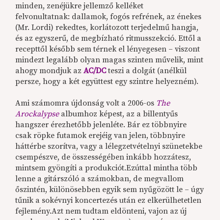
minden, zenéjükre jellemző kelléket
felvonultatnak: dallamok, fogós refrének, az énekes
(Mr. Lordi) rekedtes, korlátozott terjedelmű hangja,
és az egyszerű, de megbízható ritmusszekció. Ettől a
recepttől később sem térnek el lényegesen – viszont
mindezt legalább olyan magas szinten művelik, mint
ahogy mondjuk az
AC/DC
teszi a dolgát (anélkül
persze, hogy a két együttest egy szintre helyezném).
Ami számomra újdonság volt a 2006-os
The
Arockalypse
albumhoz képest, az a billentyűs
hangszer érezhetőbb jelenléte. Bár ez többnyire
csak röpke futamok erejéig van jelen, többnyire
háttérbe szorítva, vagy a lélegzetvételnyi szünetekbe
csempészve, de összességében inkább hozzátesz,
mintsem gyöngíti a produkciót.Ezúttal mintha több
lenne a gitárszóló a számokban, de megvallom
őszintén, különösebben egyik sem nyűgözött le – úgy
tűnik a sokévnyi koncertezés után ez elkerülhetetlen
fejlemény.Azt nem tudtam eldönteni, vajon az új