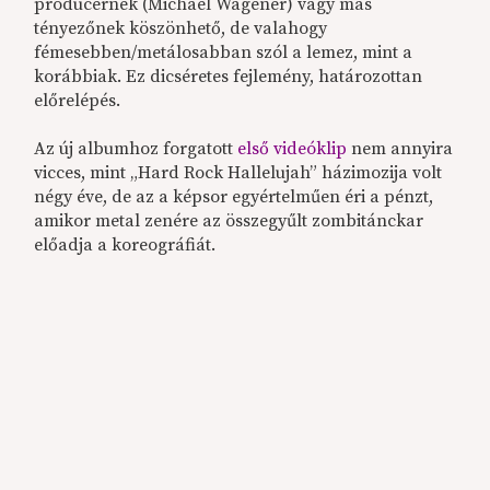
producernek (Michael Wagener) vagy más
tényezőnek köszönhető, de valahogy
fémesebben/metálosabban szól a lemez, mint a
korábbiak. Ez dicséretes fejlemény, határozottan
előrelépés.
Az új albumhoz forgatott
első videóklip
nem annyira
vicces, mint „Hard Rock Hallelujah” házimozija volt
négy éve, de az a képsor egyértelműen éri a pénzt,
amikor metal zenére az összegyűlt zombitánckar
előadja a koreográfiát.