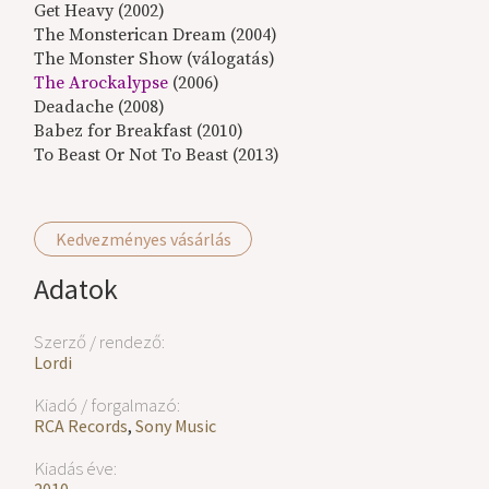
Get Heavy (2002)
The Monsterican Dream (2004)
The Monster Show (válogatás)
The Arockalypse
(2006)
Deadache (2008)
Babez for Breakfast (2010)
To Beast Or Not To Beast (2013)
Kedvezményes vásárlás
Adatok
Szerző / rendező:
Lordi
Kiadó / forgalmazó:
RCA Records
,
Sony Music
Kiadás éve: