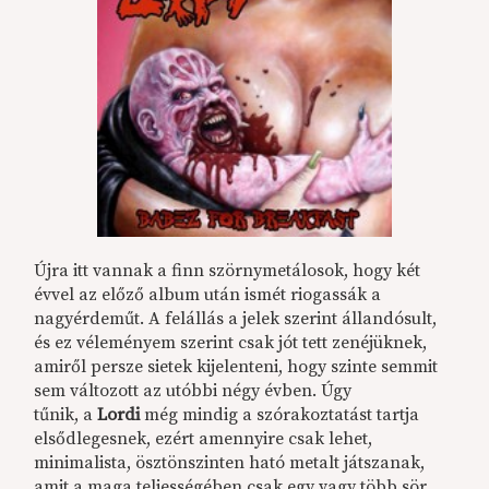
Újra itt vannak a finn szörnymetálosok, hogy két
évvel az előző album után ismét riogassák a
nagyérdeműt. A felállás a jelek szerint állandósult,
és ez véleményem szerint csak jót tett zenéjüknek,
amiről persze sietek kijelenteni, hogy szinte semmit
sem változott az utóbbi négy évben. Úgy
tűnik, a
Lordi
még mindig a szórakoztatást tartja
elsődlegesnek, ezért amennyire csak lehet,
minimalista, ösztönszinten ható metalt játszanak,
amit a maga teljességében csak egy vagy több sör