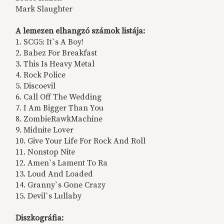
Mark Slaughter
A lemezen elhangzó számok listája:
1. SCG5: It`s A Boy!
2. Babez For Breakfast
3. This Is Heavy Metal
4. Rock Police
5. Discoevil
6. Call Off The Wedding
7. I Am Bigger Than You
8. ZombieRawkMachine
9. Midnite Lover
10. Give Your Life For Rock And Roll
11. Nonstop Nite
12. Amen`s Lament To Ra
13. Loud And Loaded
14. Granny`s Gone Crazy
15. Devil`s Lullaby
Diszkográfia: