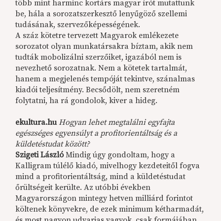
több mint harminc kortárs magyar írót mutattunk
be, hála a sorozatszerkesztő lenyűgöző szellemi
tudásának, szervezőképességének.
A száz kötetre tervezett Magyarok emlékezete
sorozatot olyan munkatársakra bíztam, akik nem
tudták mobolizálni szerzőiket, igazából nem is
nevezhető sorozatnak. Nem a kötetek tartalmát,
hanem a megjelenés tempóját tekintve, szánalmas
kiadói teljesítmény. Becsődölt, nem szeretném
folytatni, ha rá gondolok, kiver a hideg.
ekultura.hu
Hogyan lehet megtalálni egyfajta
egészséges egyensúlyt a profitorientáltság és a
küldetéstudat között?
Szigeti László
Mindig úgy gondoltam, hogy a
Kalligram túlélő kiadó, mivelhogy kezdeteitől fogva
mind a profitorientáltság, mind a küldetéstudat
őrültségeit kerülte. Az utóbbi években
Magyarországon mintegy hetven milliárd forintot
költenek könyvekre, de ezek minimum kétharmadát,
és most nagyon udvarias vagyok, csak formájában,