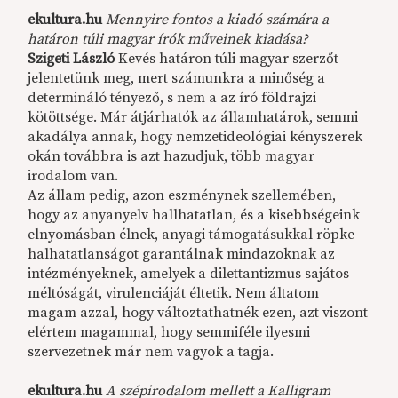
ekultura.hu
Mennyire fontos a kiadó számára a
határon túli magyar írók műveinek kiadása?
Szigeti László
Kevés határon túli magyar szerzőt
jelentetünk meg, mert számunkra a minőség a
determináló tényező, s nem a az író földrajzi
kötöttsége. Már átjárhatók az államhatárok, semmi
akadálya annak, hogy nemzetideológiai kényszerek
okán továbbra is azt hazudjuk, több magyar
irodalom van.
Az állam pedig, azon eszménynek szellemében,
hogy az anyanyelv hallhatatlan, és a kisebbségeink
elnyomásban élnek, anyagi támogatásukkal röpke
halhatatlanságot garantálnak mindazoknak az
intézményeknek, amelyek a dilettantizmus sajátos
méltóságát, virulenciáját éltetik. Nem áltatom
magam azzal, hogy változtathatnék ezen, azt viszont
elértem magammal, hogy semmiféle ilyesmi
szervezetnek már nem vagyok a tagja.
ekultura.hu
A szépirodalom mellett a Kalligram