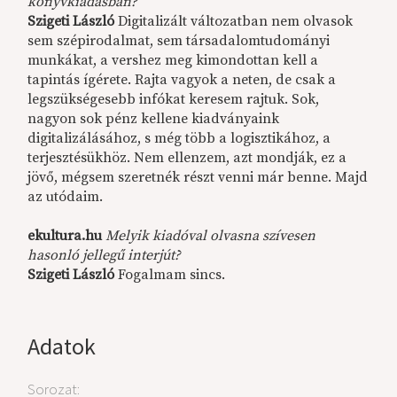
könyvkiadásban?
Szigeti László
Digitalizált változatban nem olvasok
sem szépirodalmat, sem társadalomtudományi
munkákat, a vershez meg kimondottan kell a
tapintás ígérete. Rajta vagyok a neten, de csak a
legszükségesebb infókat keresem rajtuk. Sok,
nagyon sok pénz kellene kiadványaink
digitalizálásához, s még több a logisztikához, a
terjesztésükhöz. Nem ellenzem, azt mondják, ez a
jövő, mégsem szeretnék részt venni már benne. Majd
az utódaim.
ekultura.hu
Melyik kiadóval olvasna szívesen
hasonló jellegű interjút?
Szigeti László
Fogalmam sincs.
Adatok
Sorozat: