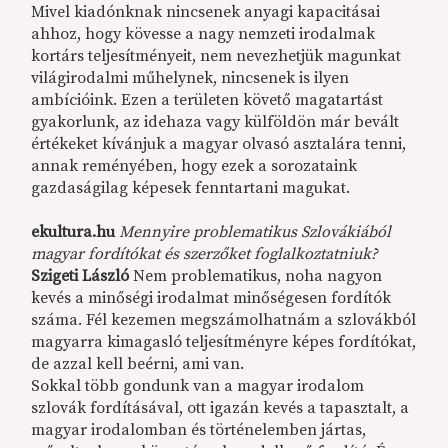
Mivel kiadónknak nincsenek anyagi kapacitásai
ahhoz, hogy kövesse a nagy nemzeti irodalmak
kortárs teljesítményeit, nem nevezhetjük magunkat
világirodalmi műhelynek, nincsenek is ilyen
ambícióink. Ezen a területen követő magatartást
gyakorlunk, az idehaza vagy külföldön már bevált
értékeket kívánjuk a magyar olvasó asztalára tenni,
annak reményében, hogy ezek a sorozataink
gazdaságilag képesek fenntartani magukat.
ekultura.hu
Mennyire problematikus Szlovákiából
magyar fordítókat és szerzőket foglalkoztatniuk?
Szigeti László
Nem problematikus, noha nagyon
kevés a minőségi irodalmat minőségesen fordítók
száma. Fél kezemen megszámolhatnám a szlovákból
magyarra kimagasló teljesítményre képes fordítókat,
de azzal kell beérni, ami van.
Sokkal több gondunk van a magyar irodalom
szlovák fordításával, ott igazán kevés a tapasztalt, a
magyar irodalomban és történelemben jártas,