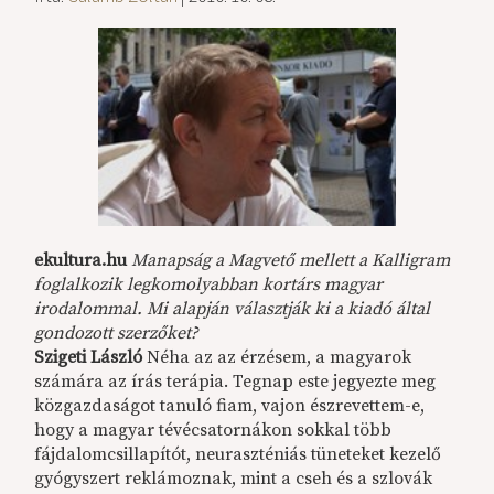
ekultura.hu
Manapság a Magvető mellett a Kalligram
foglalkozik legkomolyabban kortárs magyar
irodalommal. Mi alapján választják ki a kiadó által
gondozott szerzőket?
Szigeti László
Néha az az érzésem, a magyarok
számára az írás terápia. Tegnap este jegyezte meg
közgazdaságot tanuló fiam, vajon észrevettem-e,
hogy a magyar tévécsatornákon sokkal több
fájdalomcsillapítót, neuraszténiás tüneteket kezelő
gyógyszert reklámoznak, mint a cseh és a szlovák