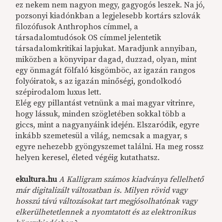
ez nekem nem nagyon megy, gagyogós leszek. Na jó,
pozsonyi kiadónkban a legjelesebb kortárs szlovák
filozófusok Anthrophos címmel, a
társadalomtudósok OS címmel jelentetik
társadalomkritikai lapjukat. Maradjunk annyiban,
miközben a könyvipar dagad, duzzad, olyan, mint
egy önmagát fölfaló kisgömböc, az igazán rangos
folyóiratok, s az igazán minőségi, gondolkodó
szépirodalom luxus lett.
Elég egy pillantást vetnünk a mai magyar vitrinre,
hogy lássuk, minden szögletében sokkal több a
giccs, mint a nagyanyáink idején. Elszaródik, egyre
inkább szemetesül a világ, nemcsak a magyar, s
egyre nehezebb gyöngyszemet találni. Ha meg rossz
helyen keresel, életed végéig kutathatsz.
ekultura.hu
A Kalligram számos kiadványa fellelhető
már digitalizált változatban is. Milyen rövid vagy
hosszú távú változásokat tart megjósolhatónak vagy
elkerülhetetlennek a nyomtatott és az elektronikus