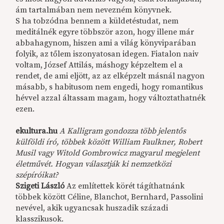
ám tartalmában nem nevezném könyvnek.
S ha tobzódna bennem a küldetéstudat, nem
meditálnék egyre többször azon, hogy illene már
abbahagynom, hiszen ami a világ könyviparában
folyik, az tőlem iszonyatosan idegen. Fiatalon naiv
voltam, József Attilás, máshogy képzeltem el a
rendet, de ami eljött, az az elképzelt másnál nagyon
másabb, s habitusom nem engedi, hogy romantikus
hévvel azzal áltassam magam, hogy változtathatnék
ezen.
ekultura.hu
A Kalligram gondozza több jelentős
külföldi író, többek között William Faulkner, Robert
Musil vagy Witold Gombrowicz magyarul megjelent
életművét. Hogyan választják ki nemzetközi
szépíróikat?
Szigeti László
Az említettek körét tágíthatnánk
többek között Céline, Blanchot, Bernhard, Passolini
nevével, akik ugyancsak huszadik századi
klasszikusok.