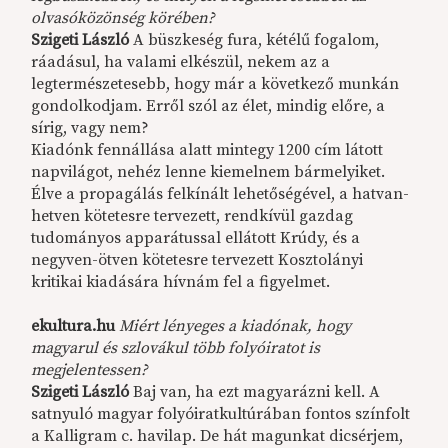
olvasóközönség körében?
Szigeti László
A büszkeség fura, kétélű fogalom,
ráadásul, ha valami elkészül, nekem az a
legtermészetesebb, hogy már a következő munkán
gondolkodjam. Erről szól az élet, mindig előre, a
sírig, vagy nem?
Kiadónk fennállása alatt mintegy 1200 cím látott
napvilágot, nehéz lenne kiemelnem bármelyiket.
Élve a propagálás felkínált lehetőségével, a hatvan-
hetven kötetesre tervezett, rendkívül gazdag
tudományos apparátussal ellátott Krúdy, és a
negyven-ötven kötetesre tervezett Kosztolányi
kritikai kiadására hívnám fel a figyelmet.
ekultura.hu
Miért lényeges a kiadónak, hogy
magyarul és szlovákul több folyóiratot is
megjelentessen?
Szigeti László
Baj van, ha ezt magyarázni kell. A
satnyuló magyar folyóiratkultúrában fontos színfolt
a Kalligram c. havilap. De hát magunkat dicsérjem,