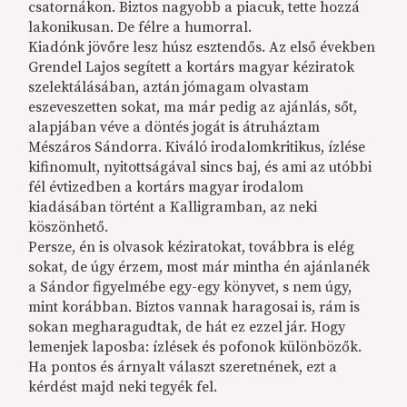
csatornákon. Biztos nagyobb a piacuk, tette hozzá
lakonikusan. De félre a humorral.
Kiadónk jövőre lesz húsz esztendős. Az első években
Grendel Lajos segített a kortárs magyar kéziratok
szelektálásában, aztán jómagam olvastam
eszeveszetten sokat, ma már pedig az ajánlás, sőt,
alapjában véve a döntés jogát is átruháztam
Mészáros Sándorra. Kiváló irodalomkritikus, ízlése
kifinomult, nyitottságával sincs baj, és ami az utóbbi
fél évtizedben a kortárs magyar irodalom
kiadásában történt a Kalligramban, az neki
köszönhető.
Persze, én is olvasok kéziratokat, továbbra is elég
sokat, de úgy érzem, most már mintha én ajánlanék
a Sándor figyelmébe egy-egy könyvet, s nem úgy,
mint korábban. Biztos vannak haragosai is, rám is
sokan megharagudtak, de hát ez ezzel jár. Hogy
lemenjek laposba: ízlések és pofonok különbözők.
Ha pontos és árnyalt választ szeretnének, ezt a
kérdést majd neki tegyék fel.