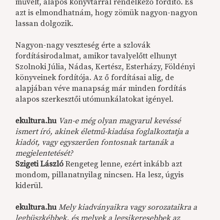
művelt, alapos könyvtárral rendelkező fordító. És
azt is elmondhatnám, hogy zömük nagyon-nagyon
lassan dolgozik.
Nagyon-nagy veszteség érte a szlovák
fordításirodalmat, amikor tavalyelőtt elhunyt
Szolnoki Júlia, Nádas, Kertész, Esterházy, Földényi
könyveinek fordítója. Az ő fordításai alig, de
alapjában véve manapság már minden fordítás
alapos szerkesztői utómunkálatokat igényel.
ekultura.hu
Van-e még olyan magyarul kevéssé
ismert író, akinek életmű-kiadása foglalkoztatja a
kiadót, vagy egyszerűen fontosnak tartanák a
megjelentetését?
Szigeti László
Rengeteg lenne, ezért inkább azt
mondom, pillanatnyilag nincsen. Ha lesz, úgyis
kiderül.
ekultura.hu
Mely kiadványaikra vagy sorozataikra a
legbüszkébbek, és melyek a legsikeresebbek az