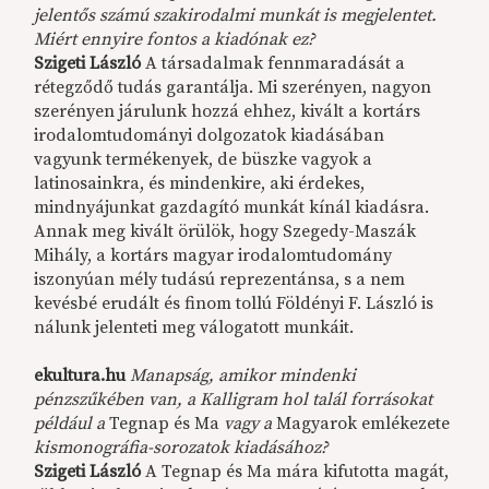
jelentős számú szakirodalmi munkát is megjelentet.
Miért ennyire fontos a kiadónak ez?
Szigeti László
A társadalmak fennmaradását a
rétegződő tudás garantálja. Mi szerényen, nagyon
szerényen járulunk hozzá ehhez, kivált a kortárs
irodalomtudományi dolgozatok kiadásában
vagyunk termékenyek, de büszke vagyok a
latinosainkra, és mindenkire, aki érdekes,
mindnyájunkat gazdagító munkát kínál kiadásra.
Annak meg kivált örülök, hogy Szegedy-Maszák
Mihály, a kortárs magyar irodalomtudomány
iszonyúan mély tudású reprezentánsa, s a nem
kevésbé erudált és finom tollú Földényi F. László is
nálunk jelenteti meg válogatott munkáit.
ekultura.hu
Manapság, amikor mindenki
pénzszűkében van, a Kalligram hol talál forrásokat
például a
Tegnap és Ma
vagy a
Magyarok emlékezete
kismonográfia-sorozatok kiadásához?
Szigeti László
A Tegnap és Ma mára kifutotta magát,