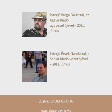
Interjú Varga Bálinttal, az
Agave Kiadó
ügyvezetőjével – 2011.
június
Interjú Érsek Nándorral, a
Scolar Kiadó vezetőjével
– 2011. június
2026
© EKULTURA.HU
NAPI ÉVFORDULÓK