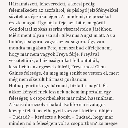
Hátramászott, leheveredett, a kocsi pedig
felemelkedett az aszfaltról, és pislogó jelzőfényekkel
süvített az éjszakai égen. A mindenit, de pocsékul
érezte magát. Úgy fájt a feje, azt hitte, megőrül.
Gondolatai szokás szerint visszatértek a Játékhoz.
Miért ment olyan szarul? Silvanus Angst miatt. Az a
bohóc, a sógora, vagyis az ex-sógora. Úgy van,
mondta magában Pete, nem szabad elfelejtenem,
hogy már nem vagyok Freya férje. Freyával
veszítettünk, a házasságunkat felbontották,
kezdhetjük az egészet elölről, Freya most Clem
Gaines felesége, én meg még senkit se vettem el, mert
még nem sikerült hármast gurítanom.
Holnap gurítok egy hármast, bíztatta magát. És
akkor kénytelenek lesznek nekem importálni egy
feleséget; a csoportbelieket már mind használtam.
A kocsi duruzsolva haladt Kalifornia sivatagos
közepe felett, az elhagyott városok kietlen földjén.
– Tudtad? – kérdezte a kocsit. – Tudtad, hogy már
minden nő a feleségem volt a csoportban? És mégse