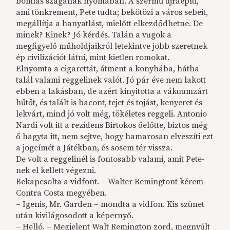
bomlás szagának nyomában. A szermű újraépíti,
ami tönkrement, Pete tudta; bekötözi a város sebeit,
megállítja a hanyatlást, mielőtt elkezdődhetne. De
minek? Kinek? Jó kérdés. Talán a vugok a
megfigyelő műholdjaikról letekintve jobb szeretnek
ép civilizációt látni, mint kietlen romokat.
Elnyomta a cigarettát, átment a konyhába, hátha
talál valami reggelinek valót. Jó pár éve nem lakott
ebben a lakásban, de azért kinyitotta a vákuumzárt
hűtőt, és talált is bacont, tejet és tojást, kenyeret és
lekvárt, mind jó volt még, tökéletes reggeli. Antonio
Nardi volt itt a rezidens Birtokos őelőtte, biztos még
ő hagyta itt, nem sejtve, hogy hamarosan elveszíti ezt
a jogcímét a Játékban, és sosem tér vissza.
De volt a reggelinél is fontosabb valami, amit Pete-
nek el kellett végezni.
Bekapcsolta a vidfont. – Walter Remingtont kérem
Contra Costa megyében.
– Igenis, Mr. Garden – mondta a vidfon. Kis szünet
után kivilágosodott a képernyő.
– Helló. – Megjelent Walt Remington zord, megnyúlt