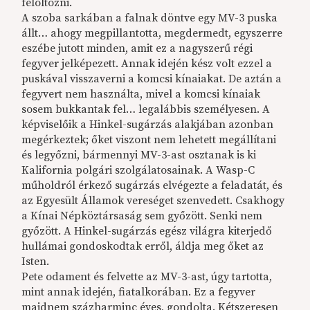
felöltözni.
A szoba sarkában a falnak döntve egy MV-3 puska
állt… ahogy megpillantotta, megdermedt, egyszerre
eszébe jutott minden, amit ez a nagyszerű régi
fegyver jelképezett. Annak idején kész volt ezzel a
puskával visszaverni a komcsi kínaiakat. De aztán a
fegyvert nem használta, mivel a komcsi kínaiak
sosem bukkantak fel… legalábbis személyesen. A
képviselőik a Hinkel-sugárzás alakjában azonban
megérkeztek; őket viszont nem lehetett megállítani
és legyőzni, bármennyi MV-3-ast osztanak is ki
Kalifornia polgári szolgálatosainak. A Wasp-C
műholdról érkező sugárzás elvégezte a feladatát, és
az Egyesült Államok vereséget szenvedett. Csakhogy
a Kínai Népköztársaság sem győzött. Senki nem
győzött. A Hinkel-sugárzás egész világra kiterjedő
hullámai gondoskodtak erről, áldja meg őket az
Isten.
Pete odament és felvette az MV-3-ast, úgy tartotta,
mint annak idején, fiatalkorában. Ez a fegyver
majdnem százharminc éves, gondolta. Kétszeresen