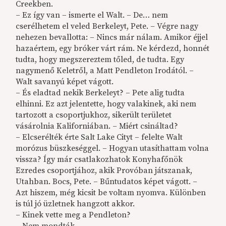
Creekben.
– Ez így van – ismerte el Walt. – De… nem
cserélhetem el veled Berkeleyt, Pete. – Végre nagy
nehezen bevallotta: – Nincs már nálam. Amikor éjjel
hazaértem, egy bróker várt rám. Ne kérdezd, honnét
tudta, hogy megszereztem tőled, de tudta. Egy
nagymenő Keletről, a Matt Pendleton Irodától. –
Walt savanyú képet vágott.
– És eladtad nekik Berkeleyt? – Pete alig tudta
elhinni. Ez azt jelentette, hogy valakinek, aki nem
tartozott a csoportjukhoz, sikerült területet
vásárolnia Kaliforniában. – Miért csináltad?
– Elcserélték érte Salt Lake Cityt – felelte Walt
morózus büszkeséggel. – Hogyan utasíthattam volna
vissza? Így már csatlakozhatok Konyhafőnök
Ezredes csoportjához, akik Provóban játszanak,
Utahban. Bocs, Pete. – Bűntudatos képet vágott. –
Azt hiszem, még kicsit be voltam nyomva. Különben
is túl jó üzletnek hangzott akkor.
– Kinek vette meg a Pendleton?