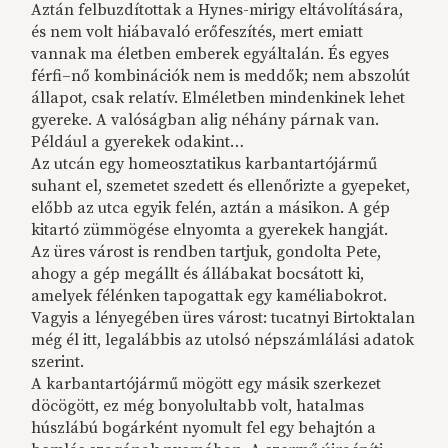
Aztán felbuzdítottak a Hynes-mirigy eltávolítására,
és nem volt hiábavaló erőfeszítés, mert emiatt
vannak ma életben emberek egyáltalán. És egyes
férfi–nő kombinációk nem is meddők; nem abszolút
állapot, csak relatív. Elméletben mindenkinek lehet
gyereke. A valóságban alig néhány párnak van.
Például a gyerekek odakint…
Az utcán egy homeosztatikus karbantartójármű
suhant el, szemetet szedett és ellenőrizte a gyepeket,
előbb az utca egyik felén, aztán a másikon. A gép
kitartó zümmögése elnyomta a gyerekek hangját.
Az üres várost is rendben tartjuk, gondolta Pete,
ahogy a gép megállt és állábakat bocsátott ki,
amelyek félénken tapogattak egy kaméliabokrot.
Vagyis a lényegében üres várost: tucatnyi Birtoktalan
még él itt, legalábbis az utolsó népszámlálási adatok
szerint.
A karbantartójármű mögött egy másik szerkezet
döcögött, ez még bonyolultabb volt, hatalmas
húszlábú bogárként nyomult fel egy behajtón a