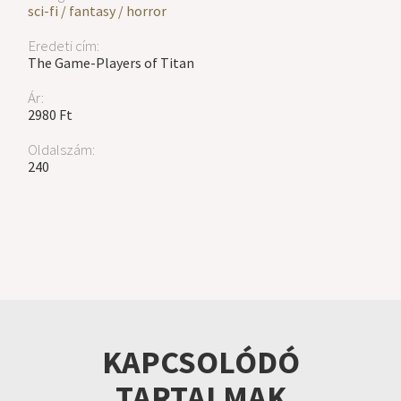
sci-fi / fantasy / horror
Eredeti cím:
The Game-Players of Titan
Ár:
2980 Ft
Oldalszám:
240
KAPCSOLÓDÓ
TARTALMAK