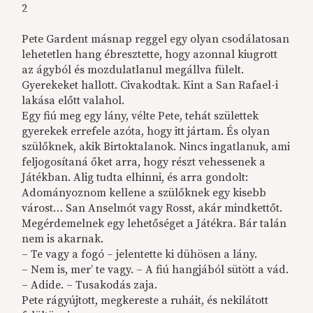
2
Pete Gardent másnap reggel egy olyan csodálatosan
lehetetlen hang ébresztette, hogy azonnal kiugrott
az ágyból és mozdulatlanul megállva fülelt.
Gyerekeket hallott. Civakodtak. Kint a San Rafael-i
lakása előtt valahol.
Egy fiú meg egy lány, vélte Pete, tehát születtek
gyerekek errefele azóta, hogy itt jártam. És olyan
szülőknek, akik Birtoktalanok. Nincs ingatlanuk, ami
feljogosítaná őket arra, hogy részt vehessenek a
Játékban. Alig tudta elhinni, és arra gondolt:
Adományoznom kellene a szülőknek egy kisebb
várost… San Anselmót vagy Rosst, akár mindkettőt.
Megérdemelnek egy lehetőséget a Játékra. Bár talán
nem is akarnak.
– Te vagy a fogó – jelentette ki dühösen a lány.
– Nem is, mer’ te vagy. – A fiú hangjából sütött a vád.
– Adide. – Tusakodás zaja.
Pete rágyújtott, megkereste a ruháit, és nekilátott