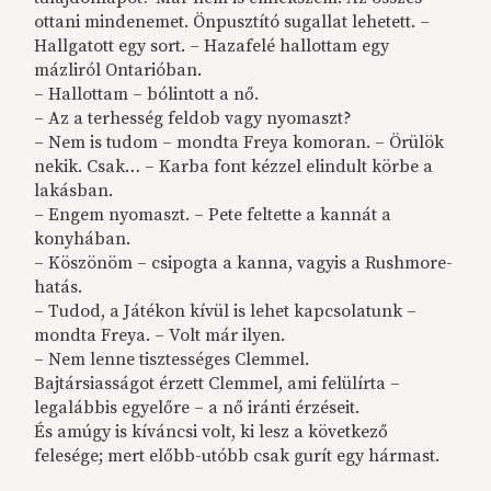
ottani mindenemet. Önpusztító sugallat lehetett. –
Hallgatott egy sort. – Hazafelé hallottam egy
mázliról Ontarióban.
– Hallottam – bólintott a nő.
– Az a terhesség feldob vagy nyomaszt?
– Nem is tudom – mondta Freya komoran. – Örülök
nekik. Csak… – Karba font kézzel elindult körbe a
lakásban.
– Engem nyomaszt. – Pete feltette a kannát a
konyhában.
– Köszönöm – csipogta a kanna, vagyis a Rushmore-
hatás.
– Tudod, a Játékon kívül is lehet kapcsolatunk –
mondta Freya. – Volt már ilyen.
– Nem lenne tisztességes Clemmel.
Bajtársiasságot érzett Clemmel, ami felülírta –
legalábbis egyelőre – a nő iránti érzéseit.
És amúgy is kíváncsi volt, ki lesz a következő
felesége; mert előbb-utóbb csak gurít egy hármast.