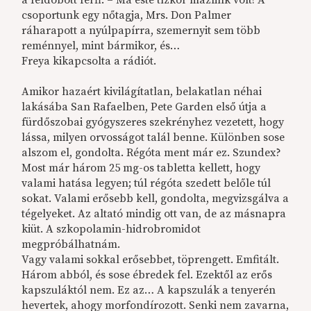
a feldobott férfi. – Ma este tízkor mázlink volt! A
csoportunk egy nőtagja, Mrs. Don Palmer
ráharapott a nyúlpapírra, szemernyit sem több
reménnyel, mint bármikor, és…
Freya kikapcsolta a rádiót.
Amikor hazaért kivilágítatlan, belakatlan néhai
lakásába San Rafaelben, Pete Garden első útja a
fürdőszobai gyógyszeres szekrényhez vezetett, hogy
lássa, milyen orvosságot talál benne. Különben sose
alszom el, gondolta. Régóta ment már ez. Szundex?
Most már három 25 mg-os tabletta kellett, hogy
valami hatása legyen; túl régóta szedett belőle túl
sokat. Valami erősebb kell, gondolta, megvizsgálva a
tégelyeket. Az altató mindig ott van, de az másnapra
kiüt. A szkopolamin-hidrobromidot
megpróbálhatnám.
Vagy valami sokkal erősebbet, töprengett. Emfitált.
Három abból, és sose ébredek fel. Ezektől az erős
kapszuláktól nem. Ez az… A kapszulák a tenyerén
hevertek, ahogy morfondírozott. Senki nem zavarna,