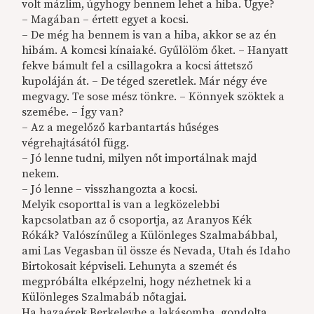
volt mázlim, úgyhogy bennem lehet a hiba. Ugye?
– Magában – értett egyet a kocsi.
– De még ha bennem is van a hiba, akkor se az én
hibám. A komcsi kínaiaké. Gyűlölöm őket. – Hanyatt
fekve bámult fel a csillagokra a kocsi áttetsző
kupoláján át. – De téged szeretlek. Már négy éve
megvagy. Te sose mész tönkre. – Könnyek szöktek a
szemébe. – Így van?
– Az a megelőző karbantartás hűséges
végrehajtásától függ.
– Jó lenne tudni, milyen nőt importálnak majd
nekem.
– Jó lenne – visszhangozta a kocsi.
Melyik csoporttal is van a legközelebbi
kapcsolatban az ő csoportja, az Aranyos Kék
Rókák? Valószínűleg a Különleges Szalmabábbal,
ami Las Vegasban ül össze és Nevada, Utah és Idaho
Birtokosait képviseli. Lehunyta a szemét és
megpróbálta elképzelni, hogy nézhetnek ki a
Különleges Szalmabáb nőtagjai.
Ha hazaérek Berkeleybe a lakásomba, gondolta