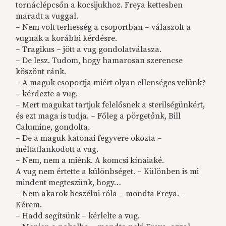
tornáclépcsőn a kocsijukhoz. Freya kettesben
maradt a vuggal.
– Nem volt terhesség a csoportban – válaszolt a
vugnak a korábbi kérdésre.
– Tragikus – jött a vug gondolatválasza.
– De lesz. Tudom, hogy hamarosan szerencse
köszönt ránk.
– A maguk csoportja miért olyan ellenséges velünk?
– kérdezte a vug.
– Mert magukat tartjuk felelősnek a sterilségünkért,
és ezt maga is tudja. – Főleg a pörgetőnk, Bill
Calumine, gondolta.
– De a maguk katonai fegyvere okozta –
méltatlankodott a vug.
– Nem, nem a miénk. A komcsi kínaiaké.
A vug nem értette a különbséget. – Különben is mi
mindent megteszünk, hogy…
– Nem akarok beszélni róla – mondta Freya. –
Kérem.
– Hadd segítsünk – kérlelte a vug.