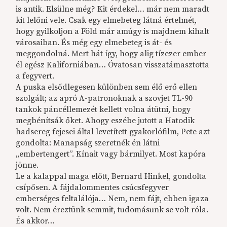
is antik. Elsülne még? Kit érdekel… már nem maradt
kit lelőni vele. Csak egy elmebeteg látná értelmét,
hogy gyilkoljon a Föld már amúgy is majdnem kihalt
városaiban. És még egy elmebeteg is át- és
meggondolná. Mert hát így, hogy alig tízezer ember
él egész Kaliforniában… Óvatosan visszatámasztotta
a fegyvert.
A puska elsődlegesen különben sem élő erő ellen
szolgált; az apró A-patronoknak a szovjet TL-90
tankok páncéllemezét kellett volna átütni, hogy
megbénítsák őket. Ahogy eszébe jutott a Hatodik
hadsereg fejesei által levetített gyakorlófilm, Pete azt
gondolta: Manapság szeretnék én látni
„embertengert”. Kínait vagy bármilyet. Most kapóra
jönne.
Le a kalappal maga előtt, Bernard Hinkel, gondolta
csípősen. A fájdalommentes csúcsfegyver
emberséges feltalálója… Nem, nem fájt, ebben igaza
volt. Nem éreztünk semmit, tudomásunk se volt róla.
És akkor…