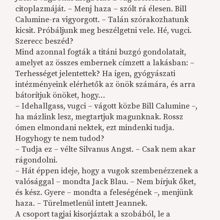
citoplazmáját. – Menj haza – szólt rá élesen. Bill
Calumine-ra vigyorgott. – Talán szórakozhatunk
kicsit. Próbáljunk meg beszélgetni vele. Hé, vugci.
Szerecc beszéd?
Mind azonnal fogták a titáni buzgó gondolatait,
amelyet az összes embernek címzett a lakásban: –
Terhességet jelentettek? Ha igen, gyógyászati
intézményeink elérhetők az önök számára, és arra
bátorítjuk önöket, hogy…
– Idehallgass, vugci – vágott közbe Bill Calumine –,
ha mázlink lesz, megtartjuk magunknak. Rossz
ómen elmondani nektek, ezt mindenki tudja.
Hogyhogy te nem tudod?
– Tudja ez – vélte Silvanus Angst. – Csak nem akar
rágondolni.
– Hát éppen ideje, hogy a vugok szembenézzenek a
valósággal – mondta Jack Blau. – Nem bírjuk őket,
és kész. Gyere – mondta a feleségének –, menjünk
haza. – Türelmetlenül intett Jeannek.
A csoport tagjai kisorjáztak a szobából, le a