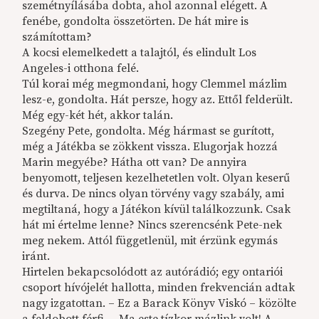
szemétnyílásába dobta, ahol azonnal elégett. A
fenébe, gondolta összetörten. De hát mire is
számítottam?
A kocsi elemelkedett a talajtól, és elindult Los
Angeles-i otthona felé.
Túl korai még megmondani, hogy Clemmel mázlim
lesz-e, gondolta. Hát persze, hogy az. Ettől felderült.
Még egy-két hét, akkor talán.
Szegény Pete, gondolta. Még hármast se gurított,
még a Játékba se zökkent vissza. Elugorjak hozzá
Marin megyébe? Hátha ott van? De annyira
benyomott, teljesen kezelhetetlen volt. Olyan keserű
és durva. De nincs olyan törvény vagy szabály, ami
megtiltaná, hogy a Játékon kívül találkozzunk. Csak
hát mi értelme lenne? Nincs szerencsénk Pete-nek
meg nekem. Attól függetlenül, mit érzünk egymás
iránt.
Hirtelen bekapcsolódott az autórádió; egy ontariói
csoport hívójelét hallotta, minden frekvencián adtak
nagy izgatottan. – Ez a Barack Könyv Viskó – közölte