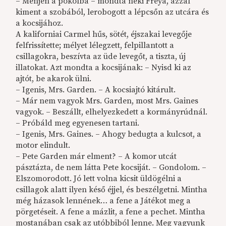
– Menjen a pokolba – mondta neki Freya, azzal
kiment a szobából, lerobogott a lépcsőn az utcára és
a kocsijához.
A kaliforniai Carmel hűs, sötét, éjszakai levegője
felfrissítette; mélyet lélegzett, felpillantott a
csillagokra, beszívta az üde levegőt, a tiszta, új
illatokat. Azt mondta a kocsijának: – Nyisd ki az
ajtót, be akarok ülni.
– Igenis, Mrs. Garden. – A kocsiajtó kitárult.
– Már nem vagyok Mrs. Garden, most Mrs. Gaines
vagyok. – Beszállt, elhelyezkedett a kormányrúdnál.
– Próbáld meg egyenesen tartani.
– Igenis, Mrs. Gaines. – Ahogy bedugta a kulcsot, a
motor elindult.
– Pete Garden már elment? – A komor utcát
pásztázta, de nem látta Pete kocsiját. – Gondolom. –
Elszomorodott. Jó lett volna kicsit üldögélni a
csillagok alatt ilyen késő éjjel, és beszélgetni. Mintha
még házasok lennének… a fene a Játékot meg a
pörgetéseit. A fene a mázlit, a fene a pechet. Mintha
mostanában csak az utóbbiból lenne. Meg vagyunk