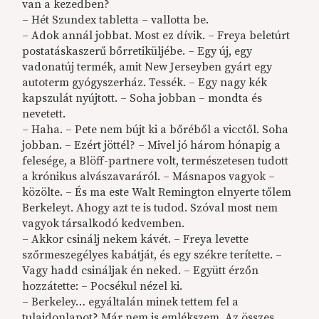
van a kezedben?
– Hét Szundex tabletta – vallotta be.
– Adok annál jobbat. Most ez dívik. – Freya beletúrt
postatáskaszerű bőrretiküljébe. – Egy új, egy
vadonatúj termék, amit New Jerseyben gyárt egy
autoterm gyógyszerház. Tessék. – Egy nagy kék
kapszulát nyújtott. – Soha jobban – mondta és
nevetett.
– Haha. – Pete nem bújt ki a bőréből a vicctől. Soha
jobban. – Ezért jöttél? – Mivel jó három hónapig a
felesége, a Blöff-partnere volt, természetesen tudott
a krónikus alvászavaráról. – Másnapos vagyok –
közölte. – És ma este Walt Remington elnyerte tőlem
Berkeleyt. Ahogy azt te is tudod. Szóval most nem
vagyok társalkodó kedvemben.
– Akkor csinálj nekem kávét. – Freya levette
szőrmeszegélyes kabátját, és egy székre terítette. –
Vagy hadd csináljak én neked. – Együtt érzőn
hozzátette: – Pocsékul nézel ki.
– Berkeley… egyáltalán minek tettem fel a
tulajdonlapot? Már nem is emlékszem. Az összes