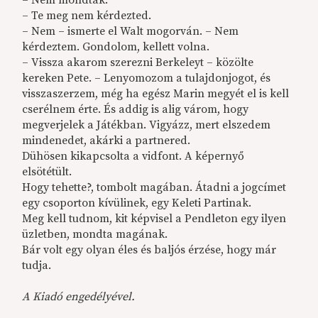
– Nem mondták.
– Te meg nem kérdezted.
– Nem – ismerte el Walt mogorván. – Nem
kérdeztem. Gondolom, kellett volna.
– Vissza akarom szerezni Berkeleyt – közölte
kereken Pete. – Lenyomozom a tulajdonjogot, és
visszaszerzem, még ha egész Marin megyét el is kell
cserélnem érte. És addig is alig várom, hogy
megverjelek a Játékban. Vigyázz, mert elszedem
mindenedet, akárki a partnered.
Dühösen kikapcsolta a vidfont. A képernyő
elsötétült.
Hogy tehette?, tombolt magában. Átadni a jogcímet
egy csoporton kívülinek, egy Keleti Partinak.
Meg kell tudnom, kit képvisel a Pendleton egy ilyen
üzletben, mondta magának.
Bár volt egy olyan éles és baljós érzése, hogy már
tudja.
A Kiadó engedélyével.