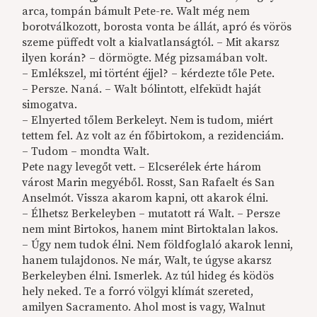
arca, tompán bámult Pete-re. Walt még nem
borotválkozott, borosta vonta be állát, apró és vörös
szeme püffedt volt a kialvatlanságtól. – Mit akarsz
ilyen korán? – dörmögte. Még pizsamában volt.
– Emlékszel, mi történt éjjel? – kérdezte tőle Pete.
– Persze. Naná. – Walt bólintott, elfeküdt haját
simogatva.
– Elnyerted tőlem Berkeleyt. Nem is tudom, miért
tettem fel. Az volt az én főbirtokom, a rezidenciám.
– Tudom – mondta Walt.
Pete nagy levegőt vett. – Elcserélek érte három
várost Marin megyéből. Rosst, San Rafaelt és San
Anselmót. Vissza akarom kapni, ott akarok élni.
– Élhetsz Berkeleyben – mutatott rá Walt. – Persze
nem mint Birtokos, hanem mint Birtoktalan lakos.
– Úgy nem tudok élni. Nem földfoglaló akarok lenni,
hanem tulajdonos. Ne már, Walt, te úgyse akarsz
Berkeleyben élni. Ismerlek. Az túl hideg és ködös
hely neked. Te a forró völgyi klímát szereted,
amilyen Sacramento. Ahol most is vagy, Walnut