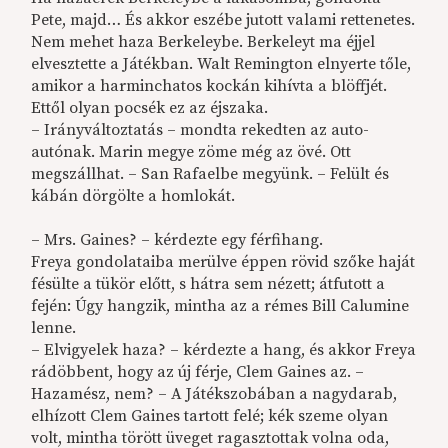
Pete, majd… És akkor eszébe jutott valami rettenetes.
Nem mehet haza Berkeleybe. Berkeleyt ma éjjel
elvesztette a Játékban. Walt Remington elnyerte tőle,
amikor a harminchatos kockán kihívta a blöffjét.
Ettől olyan pocsék ez az éjszaka.
– Irányváltoztatás – mondta rekedten az auto-
autónak. Marin megye zöme még az övé. Ott
megszállhat. – San Rafaelbe megyünk. – Felült és
kábán dörgölte a homlokát.
– Mrs. Gaines? – kérdezte egy férfihang.
Freya gondolataiba merülve éppen rövid szőke haját
fésülte a tükör előtt, s hátra sem nézett; átfutott a
fején: Úgy hangzik, mintha az a rémes Bill Calumine
lenne.
– Elvigyelek haza? – kérdezte a hang, és akkor Freya
rádöbbent, hogy az új férje, Clem Gaines az. –
Hazamész, nem? – A Játékszobában a nagydarab,
elhízott Clem Gaines tartott felé; kék szeme olyan
volt, mintha törött üveget ragasztottak volna oda,