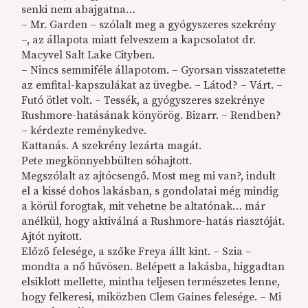
senki nem abajgatna…
– Mr. Garden – szólalt meg a gyógyszeres szekrény
–, az állapota miatt felveszem a kapcsolatot dr.
Macyvel Salt Lake Cityben.
– Nincs semmiféle állapotom. – Gyorsan visszatetette
az emfital-kapszulákat az üvegbe. – Látod? – Várt. –
Futó ötlet volt. – Tessék, a gyógyszeres szekrénye
Rushmore-hatásának könyörög. Bizarr. – Rendben?
– kérdezte reménykedve.
Kattanás. A szekrény lezárta magát.
Pete megkönnyebbülten sóhajtott.
Megszólalt az ajtócsengő. Most meg mi van?, indult
el a kissé dohos lakásban, s gondolatai még mindig
a körül forogtak, mit vehetne be altatónak… már
anélkül, hogy aktiválná a Rushmore-hatás riasztóját.
Ajtót nyitott.
Előző felesége, a szőke Freya állt kint. – Szia –
mondta a nő hűvösen. Belépett a lakásba, higgadtan
elsiklott mellette, mintha teljesen természetes lenne,
hogy felkeresi, miközben Clem Gaines felesége. – Mi