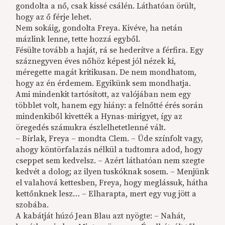
gondolta a nő, csak kissé csálén. Láthatóan örült,
hogy az ő férje lehet.
Nem sokáig, gondolta Freya. Kivéve, ha netán
mázlink lenne, tette hozzá egyből.
Fésülte tovább a haját, rá se hederítve a férfira. Egy
száznegyven éves nőhöz képest jól nézek ki,
méregette magát kritikusan. De nem mondhatom,
hogy az én érdemem. Egyikünk sem mondhatja.
Ami mindenkit tartósított, az valójában nem egy
többlet volt, hanem egy hiány: a felnőtté érés során
mindenkiből kivették a Hynas-mirigyet, így az
öregedés számukra észlelhetetlenné vált.
– Bírlak, Freya – mondta Clem. – Üde színfolt vagy,
ahogy köntörfalazás nélkül a tudtomra adod, hogy
cseppet sem kedvelsz. – Azért láthatóan nem szegte
kedvét a dolog; az ilyen tuskóknak sosem. – Menjünk
el valahová kettesben, Freya, hogy meglássuk, hátha
kettőnknek lesz… – Elharapta, mert egy vug jött a
szobába.
A kabátját húzó Jean Blau azt nyögte: – Nahát,