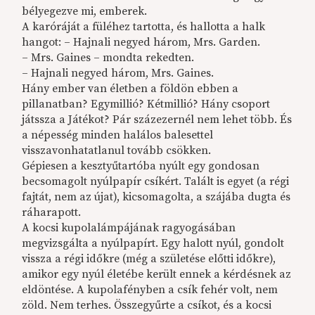
bélyegezve mi, emberek.
A karóráját a füléhez tartotta, és hallotta a halk
hangot: – Hajnali negyed három, Mrs. Garden.
– Mrs. Gaines – mondta rekedten.
– Hajnali negyed három, Mrs. Gaines.
Hány ember van életben a földön ebben a
pillanatban? Egymillió? Kétmillió? Hány csoport
játssza a Játékot? Pár százezernél nem lehet több. És
a népesség minden halálos balesettel
visszavonhatatlanul tovább csökken.
Gépiesen a kesztyűtartóba nyúlt egy gondosan
becsomagolt nyúlpapír csíkért. Talált is egyet (a régi
fajtát, nem az újat), kicsomagolta, a szájába dugta és
ráharapott.
A kocsi kupolalámpájának ragyogásában
megvizsgálta a nyúlpapírt. Egy halott nyúl, gondolt
vissza a régi időkre (még a születése előtti időkre),
amikor egy nyúl életébe került ennek a kérdésnek az
eldöntése. A kupolafényben a csík fehér volt, nem
zöld. Nem terhes. Összegyűrte a csíkot, és a kocsi