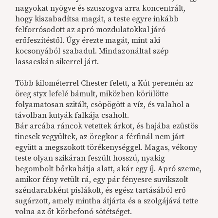
nagyokat nyögve és szuszogva arra koncentrált,
hogy kiszabadítsa magát, a teste egyre inkább
felforrósodott az apró mozdulatokkal járó
erőfeszítéstől. Úgy érezte magát, mint aki
kocsonyából szabadul. Mindazonáltal szép
lassacskán sikerrel járt.
Több kilométerrel Chester felett, a Kút peremén az
öreg styx lefelé bámult, miközben körülötte
folyamatosan szitált, csöpögött a víz, és valahol a
távolban kutyák falkája csaholt.
Bár arcába ráncok vetettek árkot, és hajába ezüstös
tincsek vegyültek, az öregkor a férfinál nem járt
együtt a megszokott törékenységgel. Magas, vékony
teste olyan szikáran feszült hosszú, nyakig
begombolt bőrkabátja alatt, akár egy íj. Apró szeme,
amikor fény vetült rá, egy pár fényesre suvikszolt
széndarabként pislákolt, és egész tartásából erő
sugárzott, amely mintha átjárta és a szolgájává tette
volna az őt körbefonó sötétséget.