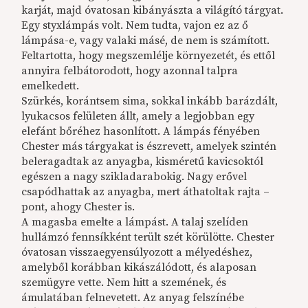
karját, majd óvatosan kibányászta a világító tárgyat.
Egy styxlámpás volt. Nem tudta, vajon ez az ő
lámpása-e, vagy valaki másé, de nem is számított.
Feltartotta, hogy megszemlélje környezetét, és ettől
annyira felbátorodott, hogy azonnal talpra
emelkedett.
Szürkés, korántsem sima, sokkal inkább barázdált,
lyukacsos felületen állt, amely a legjobban egy
elefánt bőréhez hasonlított. A lámpás fényében
Chester más tárgyakat is észrevett, amelyek szintén
beleragadtak az anyagba, kisméretű kavicsoktól
egészen a nagy szikladarabokig. Nagy erővel
csapódhattak az anyagba, mert áthatoltak rajta –
pont, ahogy Chester is.
A magasba emelte a lámpást. A talaj szelíden
hullámzó fennsíkként terült szét körülötte. Chester
óvatosan visszaegyensúlyozott a mélyedéshez,
amelyből korábban kikászálódott, és alaposan
szemügyre vette. Nem hitt a szemének, és
ámulatában felnevetett. Az anyag felszínébe