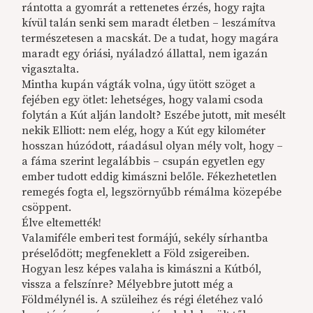
rántotta a gyomrát a rettenetes érzés, hogy rajta
kívül talán senki sem maradt életben – leszámítva
természetesen a macskát. De a tudat, hogy magára
maradt egy óriási, nyáladzó állattal, nem igazán
vigasztalta.
Mintha kupán vágták volna, úgy ütött szöget a
fejében egy ötlet: lehetséges, hogy valami csoda
folytán a Kút alján landolt? Eszébe jutott, mit mesélt
nekik Elliott: nem elég, hogy a Kút egy kilométer
hosszan húzódott, ráadásul olyan mély volt, hogy –
a fáma szerint legalábbis – csupán egyetlen egy
ember tudott eddig kimászni belőle. Fékezhetetlen
remegés fogta el, legszörnyűbb rémálma közepébe
csöppent.
Élve eltemették!
Valamiféle emberi test formájú, sekély sírhantba
préselődött; megfeneklett a Föld zsigereiben.
Hogyan lesz képes valaha is kimászni a Kútból,
vissza a felszínre? Mélyebbre jutott még a
Földmélynél is. A szüleihez és régi életéhez való