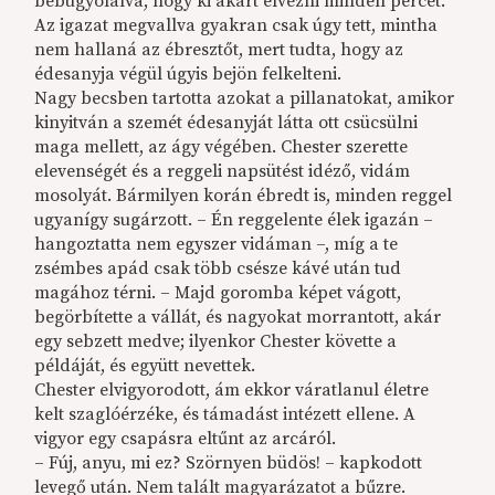
bebugyolálva, hogy ki akart élvezni minden percet.
Az igazat megvallva gyakran csak úgy tett, mintha
nem hallaná az ébresztőt, mert tudta, hogy az
édesanyja végül úgyis bejön felkelteni.
Nagy becsben tartotta azokat a pillanatokat, amikor
kinyitván a szemét édesanyját látta ott csücsülni
maga mellett, az ágy végében. Chester szerette
elevenségét és a reggeli napsütést idéző, vidám
mosolyát. Bármilyen korán ébredt is, minden reggel
ugyanígy sugárzott. – Én reggelente élek igazán –
hangoztatta nem egyszer vidáman –, míg a te
zsémbes apád csak több csésze kávé után tud
magához térni. – Majd goromba képet vágott,
begörbítette a vállát, és nagyokat morrantott, akár
egy sebzett medve; ilyenkor Chester követte a
példáját, és együtt nevettek.
Chester elvigyorodott, ám ekkor váratlanul életre
kelt szaglóérzéke, és támadást intézett ellene. A
vigyor egy csapásra eltűnt az arcáról.
– Fúj, anyu, mi ez? Szörnyen büdös! – kapkodott
levegő után. Nem talált magyarázatot a bűzre.