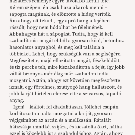
hazatérés reménye egyre távolabb került tőle. –
Kérem szépen, én csak haza akarok menni –
sápogta magának, és elöntötte a hideg veríték.
Ám ahogy ott feküdt, egy apró hang a fejében
rászólt, hogy nem hódolhat be félelmének.
Abbahagyta hát a sápogást. Tudta, hogy ki kell
szabadítania magát ebből a gyorsan kötő, betonhoz
hasonlatos anyagból, és meg kell találnia a
többieket. Lehet, hogy szükségük van a segítségére.
Megfeszítette, majd ellazította magát, fészkelődött;
és tíz percbe telt, mire kiszabadította a fejét, így jobb
vállát bizonyos mértékig már szabadon tudta
mozgatni. Aztán, ahogy ezt követően megfeszítette
izmait, egy förtelmes, szuttyogó hang hallatszott, és
jobb karját hirtelen eleresztette a szivacsos, tapadó
anyag.
– Igen! – kiáltott fel diadalittasan. Jóllehet csupán
korlátozottan tudta mozgatni a karját, gyorsan
végigsimított az arcán és a mellkasán. Rátalált
hátizsákja mindkét szíjára, és kicsatolta őket, hátha
ezzel is közelebb jut a szabaduláshoz. Aztán, ahogy