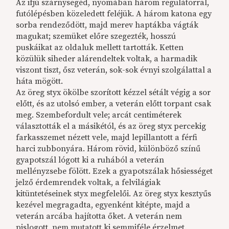
Az ifjú szárnysegéd, nyomában három regulátorral,
futólépésben közeledett feléjük. A három katona egy
sorba rendeződött, majd merev haptákba vágták
magukat; szemüket előre szegezték, hosszú
puskáikat az oldaluk mellett tartották. Ketten
közülük siheder alárendeltek voltak, a harmadik
viszont tiszt, ősz veterán, sok-sok évnyi szolgálattal a
háta mögött.
Az öreg styx ökölbe szorított kézzel sétált végig a sor
előtt, és az utolsó ember, a veterán előtt torpant csak
meg. Szembefordult vele; arcát centiméterek
választották el a másikétól, és az öreg styx percekig
farkasszemet nézett vele, majd lepillantott a férfi
harci zubbonyára. Három rövid, különböző színű
gyapotszál lógott ki a ruhából a veterán
mellényzsebe fölött. Ezek a gyapotszálak hősiességet
jelző érdemrendek voltak, a felvilágiak
kitüntetéseinek styx megfelelői. Az öreg styx kesztyűs
kezével megragadta, egyenként kitépte, majd a
veterán arcába hajította őket. A veterán nem
pislogott, nem mutatott ki semmiféle érzelmet.