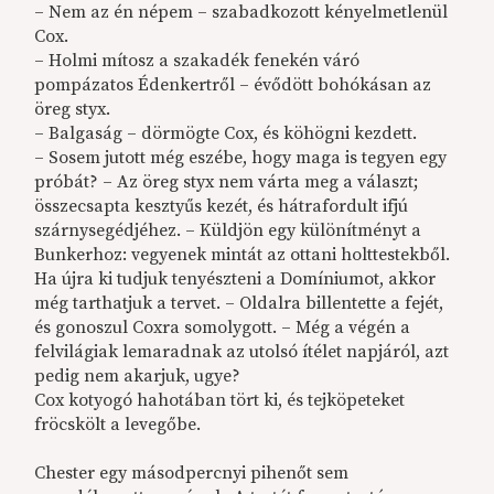
– Nem az én népem – szabadkozott kényelmetlenül
Cox.
– Holmi mítosz a szakadék fenekén váró
pompázatos Édenkertről – évődött bohókásan az
öreg styx.
– Balgaság – dörmögte Cox, és köhögni kezdett.
– Sosem jutott még eszébe, hogy maga is tegyen egy
próbát? – Az öreg styx nem várta meg a választ;
összecsapta kesztyűs kezét, és hátrafordult ifjú
szárnysegédjéhez. – Küldjön egy különítményt a
Bunkerhoz: vegyenek mintát az ottani holttestekből.
Ha újra ki tudjuk tenyészteni a Domíniumot, akkor
még tarthatjuk a tervet. – Oldalra billentette a fejét,
és gonoszul Coxra somolygott. – Még a végén a
felvilágiak lemaradnak az utolsó ítélet napjáról, azt
pedig nem akarjuk, ugye?
Cox kotyogó hahotában tört ki, és tejköpeteket
fröcskölt a levegőbe.
Chester egy másodpercnyi pihenőt sem