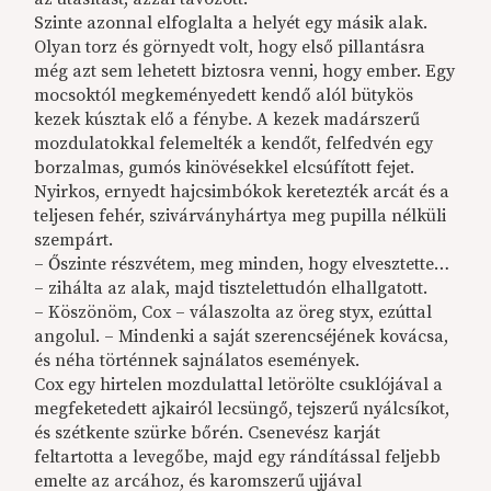
Szinte azonnal elfoglalta a helyét egy másik alak.
Olyan torz és görnyedt volt, hogy első pillantásra
még azt sem lehetett biztosra venni, hogy ember. Egy
mocsoktól megkeményedett kendő alól bütykös
kezek kúsztak elő a fénybe. A kezek madárszerű
mozdulatokkal felemelték a kendőt, felfedvén egy
borzalmas, gumós kinövésekkel elcsúfított fejet.
Nyirkos, ernyedt hajcsimbókok keretezték arcát és a
teljesen fehér, szivárványhártya meg pupilla nélküli
szempárt.
– Őszinte részvétem, meg minden, hogy elvesztette…
– zihálta az alak, majd tisztelettudón elhallgatott.
– Köszönöm, Cox – válaszolta az öreg styx, ezúttal
angolul. – Mindenki a saját szerencséjének kovácsa,
és néha történnek sajnálatos események.
Cox egy hirtelen mozdulattal letörölte csuklójával a
megfeketedett ajkairól lecsüngő, tejszerű nyálcsíkot,
és szétkente szürke bőrén. Csenevész karját
feltartotta a levegőbe, majd egy rándítással feljebb
emelte az arcához, és karomszerű ujjával