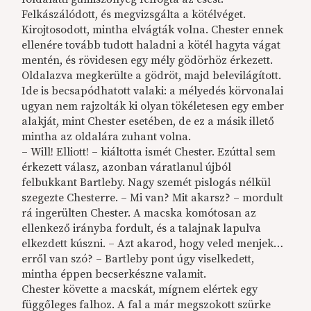
Felkászálódott, és megvizsgálta a kötélvéget.
Kirojtosodott, mintha elvágták volna. Chester ennek
ellenére tovább tudott haladni a kötél hagyta vágat
mentén, és rövidesen egy mély gödörhöz érkezett.
Oldalazva megkerülte a gödröt, majd belevilágított.
Ide is becsapódhatott valaki: a mélyedés körvonalai
ugyan nem rajzolták ki olyan tökéletesen egy ember
alakját, mint Chester esetében, de ez a másik illető
mintha az oldalára zuhant volna.
– Will! Elliott! – kiáltotta ismét Chester. Ezúttal sem
érkezett válasz, azonban váratlanul újból
felbukkant Bartleby. Nagy szemét pislogás nélkül
szegezte Chesterre. – Mi van? Mit akarsz? – mordult
rá ingerülten Chester. A macska komótosan az
ellenkező irányba fordult, és a talajnak lapulva
elkezdett kúszni. – Azt akarod, hogy veled menjek…
erről van szó? – Bartleby pont úgy viselkedett,
mintha éppen becserkészne valamit.
Chester követte a macskát, mígnem elértek egy
függőleges falhoz. A fal a már megszokott szürke