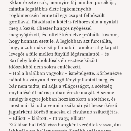
Ekkor érezte csak, mennyire fáj minden porcikája,
mintha legalábbis élete legkeményebb
rögbimeccsén lenne túl egy csapat felbőszült
gorillával. Ráadásul a kötél is felhorzsolta a nyakát
meg a kezét. Chester hangos nyögéssel
megnyújtózott, és fölfelé kémlelve próbálta kivenni,
hogy honnan esett le. A legjobban azt furcsállta,
hogy a zuhanás első pillanatai – amikor alig kapott
levegőt a füle mellett fütyülő légáramlattól – és
Bartleby bokabökdösős ébresztése közötti
időszakból nem sokra emlékezett.
– Hol a halálban vagyok? – ismételgette. Körbenézve
néhol halványan derengő fényt pillantott meg, és
bár nem tudta, mi adja a világosságot, a sötétség
enyhülésétől máris jobban érezte magát. A szeme
amúgy is egyre jobban hozzászokott a sötéthez, és
most már ki tudta venni a zsákmányát becserkésző
jaguárként köröző macska el-elsuhanó sziluettjét is.
– Elliott! – kiáltott. – Itt vagy, Elliott?
Kiáltásai bal felől visszhangként verődtek vissza, ám