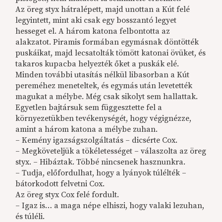
Az öreg styx hátralépett, majd unottan a Kút felé
legyintett, mint aki csak egy bosszantó legyet
hesseget el. A három katona felbontotta az
alakzatot. Piramis formában egymásnak döntötték
puskáikat, majd lecsatolták tömött katonai övüket, és
takaros kupacba helyezték őket a puskák elé.
Minden további utasítás nélkül libasorban a Kút
pereméhez meneteltek, és egymás után levetették
magukat a mélybe. Még csak sikolyt sem hallattak.
Egyetlen bajtársuk sem függesztette fel a
környezetükben tevékenységét, hogy végignézze,
amint a három katona a mélybe zuhan.
– Kemény igazságszolgáltatás – dicsérte Cox.
– Megköveteljük a tökéletességet – válaszolta az öreg
styx. – Hibáztak. Többé nincsenek hasznunkra.
– Tudja, előfordulhat, hogy a lyányok túlélték –
bátorkodott felvetni Cox.
Az öreg styx Cox felé fordult.
– Igaz is… a maga népe elhiszi, hogy valaki lezuhan,
és túléli.