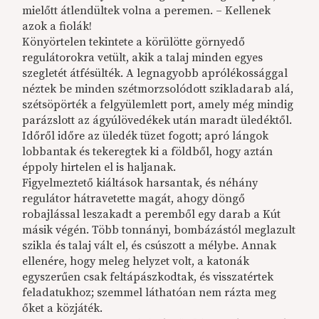
mielőtt átlendültek volna a peremen. – Kellenek
azok a fiolák!
Könyörtelen tekintete a körülötte görnyedő
regulátorokra vetült, akik a talaj minden egyes
szegletét átfésülték. A legnagyobb aprólékossággal
néztek be minden szétmorzsolódott szikladarab alá,
szétsöpörték a felgyülemlett port, amely még mindig
parázslott az ágyúlövedékek után maradt üledéktől.
Időről időre az üledék tüzet fogott; apró lángok
lobbantak és tekeregtek ki a földből, hogy aztán
éppoly hirtelen el is haljanak.
Figyelmeztető kiáltások harsantak, és néhány
regulátor hátravetette magát, ahogy döngő
robajlással leszakadt a peremből egy darab a Kút
másik végén. Több tonnányi, bombázástól meglazult
szikla és talaj vált el, és csúszott a mélybe. Annak
ellenére, hogy meleg helyzet volt, a katonák
egyszerűen csak feltápászkodtak, és visszatértek
feladatukhoz; szemmel láthatóan nem rázta meg
őket a közjáték.