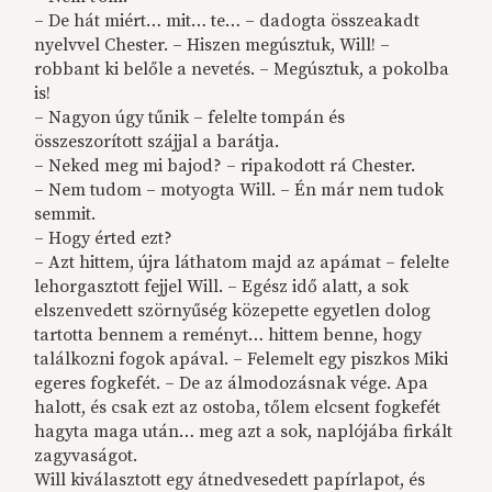
– De hát miért… mit… te… – dadogta összeakadt
nyelvvel Chester. – Hiszen megúsztuk, Will! –
robbant ki belőle a nevetés. – Megúsztuk, a pokolba
is!
– Nagyon úgy tűnik – felelte tompán és
összeszorított szájjal a barátja.
– Neked meg mi bajod? – ripakodott rá Chester.
– Nem tudom – motyogta Will. – Én már nem tudok
semmit.
– Hogy érted ezt?
– Azt hittem, újra láthatom majd az apámat – felelte
lehorgasztott fejjel Will. – Egész idő alatt, a sok
elszenvedett szörnyűség közepette egyetlen dolog
tartotta bennem a reményt… hittem benne, hogy
találkozni fogok apával. – Felemelt egy piszkos Miki
egeres fogkefét. – De az álmodozásnak vége. Apa
halott, és csak ezt az ostoba, tőlem elcsent fogkefét
hagyta maga után… meg azt a sok, naplójába firkált
zagyvaságot.
Will kiválasztott egy átnedvesedett papírlapot, és