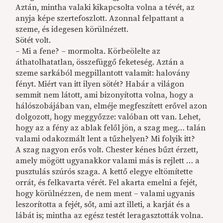
Aztán, mintha valaki kikapcsolta volna a tévét, az
anyja képe szertefoszlott. Azonnal felpattant a
szeme, és idegesen körülnézett.
Sötét volt.
– Mi a fene? – mormolta. Körbeölelte az
áthatolhatatlan, összefüggő feketeség. Aztán a
szeme sarkából megpillantott valamit: halovány
fényt. Miért van itt ilyen sötét? Habár a világon
semmit nem látott, ami bizonyította volna, hogy a
hálószobájában van, elméje megfeszített erővel azon
dolgozott, hogy meggyőzze: valóban ott van. Lehet,
hogy az a fény az ablak felől jön, a szag meg… talán
valami odakozmált lent a tűzhelyen? Mi folyik itt?
A szag nagyon erős volt. Chester kénes bűzt érzett,
amely mögött ugyanakkor valami más is rejlett … a
pusztulás szúrós szaga. A kettő elegye eltömítette
orrát, és felkavarta vérét. Fel akarta emelni a fejét,
hogy körülnézzen, de nem ment – valami ugyanis
leszorította a fejét, sőt, ami azt illeti, a karját és a
lábát is; mintha az egész testét leragasztották volna.