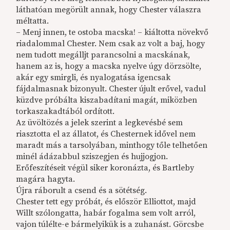
láthatóan megörült annak, hogy Chester válaszra
méltatta.
– Menj innen, te ostoba macska! – kiáltotta növekvő
riadalommal Chester. Nem csak az volt a baj, hogy
nem tudott megálljt parancsolni a macskának,
hanem az is, hogy a macska nyelve úgy dörzsölte,
akár egy smirgli, és nyalogatása igencsak
fájdalmasnak bizonyult. Chester újult erővel, vadul
küzdve próbálta kiszabadítani magát, miközben
torkaszakadtából ordított.
Az üvöltözés a jelek szerint a legkevésbé sem
riasztotta el az állatot, és Chesternek idővel nem
maradt más a tarsolyában, minthogy tőle telhetően
minél ádázabbul sziszegjen és hujjogjon.
Erőfeszítéseit végül siker koronázta, és Bartleby
magára hagyta.
Újra ráborult a csend és a sötétség.
Chester tett egy próbát, és először Elliottot, majd
Willt szólongatta, habár fogalma sem volt arról,
vajon túlélte-e bármelyikük is a zuhanást. Görcsbe