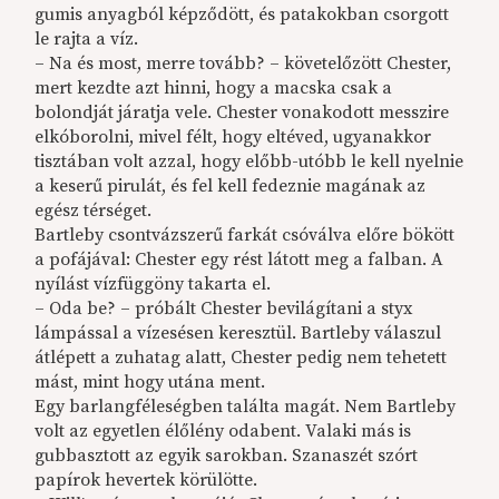
gumis anyagból képződött, és patakokban csorgott
le rajta a víz.
– Na és most, merre tovább? – követelőzött Chester,
mert kezdte azt hinni, hogy a macska csak a
bolondját járatja vele. Chester vonakodott messzire
elkóborolni, mivel félt, hogy eltéved, ugyanakkor
tisztában volt azzal, hogy előbb-utóbb le kell nyelnie
a keserű pirulát, és fel kell fedeznie magának az
egész térséget.
Bartleby csontvázszerű farkát csóválva előre bökött
a pofájával: Chester egy rést látott meg a falban. A
nyílást vízfüggöny takarta el.
– Oda be? – próbált Chester bevilágítani a styx
lámpással a vízesésen keresztül. Bartleby válaszul
átlépett a zuhatag alatt, Chester pedig nem tehetett
mást, mint hogy utána ment.
Egy barlangféleségben találta magát. Nem Bartleby
volt az egyetlen élőlény odabent. Valaki más is
gubbasztott az egyik sarokban. Szanaszét szórt
papírok hevertek körülötte.