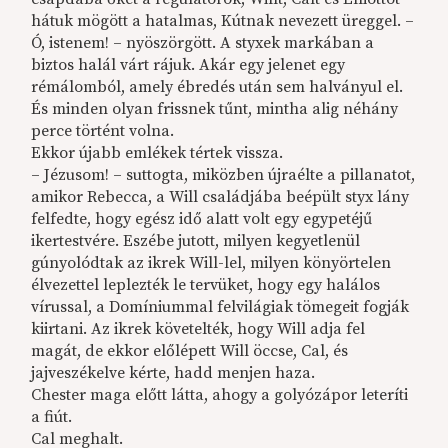
hátuk mögött a hatalmas, Kútnak nevezett üreggel. –
Ó, istenem! – nyöszörgött. A styxek markában a
biztos halál várt rájuk. Akár egy jelenet egy
rémálomból, amely ébredés után sem halványul el.
És minden olyan frissnek tűnt, mintha alig néhány
perce történt volna.
Ekkor újabb emlékek tértek vissza.
– Jézusom! – suttogta, miközben újraélte a pillanatot,
amikor Rebecca, a Will családjába beépült styx lány
felfedte, hogy egész idő alatt volt egy egypetéjű
ikertestvére. Eszébe jutott, milyen kegyetlenül
gúnyolódtak az ikrek Will-lel, milyen könyörtelen
élvezettel leplezték le tervüket, hogy egy halálos
vírussal, a Domíniummal felvilágiak tömegeit fogják
kiirtani. Az ikrek követelték, hogy Will adja fel
magát, de ekkor előlépett Will öccse, Cal, és
jajveszékelve kérte, hadd menjen haza.
Chester maga előtt látta, ahogy a golyózápor leteríti
a fiút.
Cal meghalt.