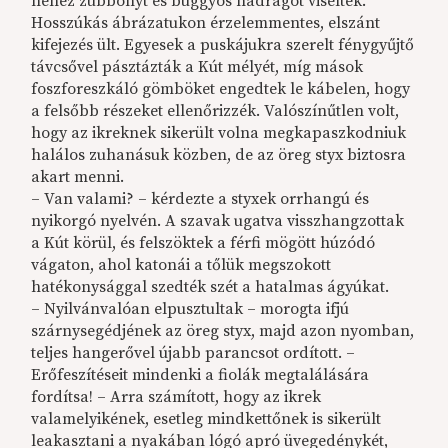
nehéz zubbonyt és buggyos nadrágot viseltek.
Hosszúkás ábrázatukon érzelemmentes, elszánt
kifejezés ült. Egyesek a puskájukra szerelt fénygyűjtő
távcsővel pásztázták a Kút mélyét, míg mások
foszforeszkáló gömböket engedtek le kábelen, hogy
a felsőbb részeket ellenőrizzék. Valószínűtlen volt,
hogy az ikreknek sikerült volna megkapaszkodniuk
halálos zuhanásuk közben, de az öreg styx biztosra
akart menni.
– Van valami? – kérdezte a styxek orrhangú és
nyikorgó nyelvén. A szavak ugatva visszhangzottak
a Kút körül, és felszöktek a férfi mögött húzódó
vágaton, ahol katonái a tőlük megszokott
hatékonysággal szedték szét a hatalmas ágyúkat.
– Nyilvánvalóan elpusztultak – morogta ifjú
szárnysegédjének az öreg styx, majd azon nyomban,
teljes hangerővel újabb parancsot ordított. –
Erőfeszítéseit mindenki a fiolák megtalálására
fordítsa! – Arra számított, hogy az ikrek
valamelyikének, esetleg mindkettőnek is sikerült
leakasztani a nyakában lógó apró üvegedénykét,