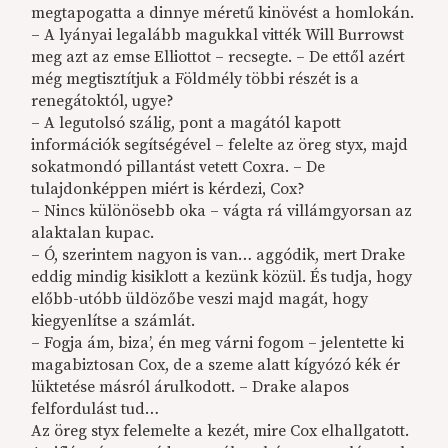
megtapogatta a dinnye méretű kinövést a homlokán.
– A lyányai legalább magukkal vitték Will Burrowst
meg azt az emse Elliottot – recsegte. – De ettől azért
még megtisztítjuk a Földmély többi részét is a
renegátoktól, ugye?
– A legutolsó szálig, pont a magától kapott
információk segítségével – felelte az öreg styx, majd
sokatmondó pillantást vetett Coxra. – De
tulajdonképpen miért is kérdezi, Cox?
– Nincs különösebb oka – vágta rá villámgyorsan az
alaktalan kupac.
– Ó, szerintem nagyon is van… aggódik, mert Drake
eddig mindig kisiklott a kezünk közül. És tudja, hogy
előbb-utóbb üldözőbe veszi majd magát, hogy
kiegyenlítse a számlát.
– Fogja ám, biza’, én meg várni fogom – jelentette ki
magabiztosan Cox, de a szeme alatt kígyózó kék ér
lüktetése másról árulkodott. – Drake alapos
felfordulást tud…
Az öreg styx felemelte a kezét, mire Cox elhallgatott.