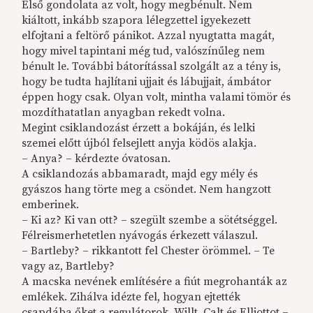
Első gondolata az volt, hogy megbénult. Nem
kiáltott, inkább szapora lélegzettel igyekezett
elfojtani a feltörő pánikot. Azzal nyugtatta magát,
hogy mivel tapintani még tud, valószínűleg nem
bénult le. További bátorítással szolgált az a tény is,
hogy be tudta hajlítani ujjait és lábujjait, ámbátor
éppen hogy csak. Olyan volt, mintha valami tömör és
mozdíthatatlan anyagban rekedt volna.
Megint csiklandozást érzett a bokáján, és lelki
szemei előtt újból felsejlett anyja ködös alakja.
– Anya? – kérdezte óvatosan.
A csiklandozás abbamaradt, majd egy mély és
gyászos hang törte meg a csöndet. Nem hangzott
emberinek.
– Ki az? Ki van ott? – szegült szembe a sötétséggel.
Félreismerhetetlen nyávogás érkezett válaszul.
– Bartleby? – rikkantott fel Chester örömmel. – Te
vagy az, Bartleby?
A macska nevének említésére a fiút megrohanták az
emlékek. Zihálva idézte fel, hogyan ejtették
csapdába őket a regulátorok, Willt, Calt és Elliottot –