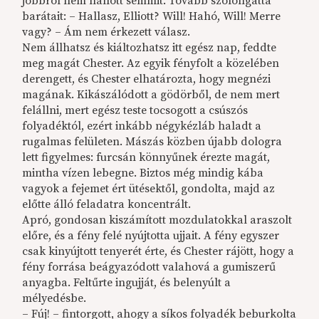
jobbról nem hallott semmit. Tovább szólongatta
barátait: – Hallasz, Elliott? Will! Hahó, Will! Merre
vagy? – Ám nem érkezett válasz.
Nem állhatsz és kiáltozhatsz itt egész nap, feddte
meg magát Chester. Az egyik fényfolt a közelében
derengett, és Chester elhatározta, hogy megnézi
magának. Kikászálódott a gödörből, de nem mert
felállni, mert egész teste tocsogott a csúszós
folyadéktól, ezért inkább négykézláb haladt a
rugalmas felületen. Mászás közben újabb dologra
lett figyelmes: furcsán könnyűnek érezte magát,
mintha vízen lebegne. Biztos még mindig kába
vagyok a fejemet ért ütésektől, gondolta, majd az
előtte álló feladatra koncentrált.
Apró, gondosan kiszámított mozdulatokkal araszolt
előre, és a fény felé nyújtotta ujjait. A fény egyszer
csak kinyújtott tenyerét érte, és Chester rájött, hogy a
fény forrása beágyazódott valahová a gumiszerű
anyagba. Feltűrte ingujját, és belenyúlt a
mélyedésbe.
– Fúj! – fintorgott, ahogy a síkos folyadék beburkolta