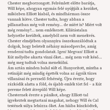
Chester megborzongott. Felrémlett előtte barátja,
Will képe, ahogyan egymás felé nyújtják a kezüket,
miközben Elliott kiabál, és mindhárman össze
vannak kötve. Chester tudta, hogy abban a
pillanatban még volt remény… de miért is? Miért volt
még remény?… nem emlékezett. Kilátástalan
helyzetbe kerültek, amelyből nem volt menekvés.
Chester elméjében olyannyira összekuszálódtak a
dolgok, hogy beletelt néhány másodpercbe, amíg
rendezni tudta gondolatait. Igen! Megvan! Elliott a
Kút mélyébe akarta vinni őket… még nem volt késő…
még meg tudtak volna menekülni.
Ám aztán minden balul sült el. Hunyorított, mintha a
retináját még mindig égették volna az ágyúk tüzes
villanásai és perzselő fehérség. Újra érezte, hogy
rázkódik alatta a föld, és újabb emlék tört fel – a Kút
pereme felett átrepülő Will képe.
Chesternek érezte a pánikot, ahogy Elliott-tal
igyekeztek megtartani magukat, nehogy Will és Cal
testének súlya lehúzza őket. Ám hiába küszködtek,