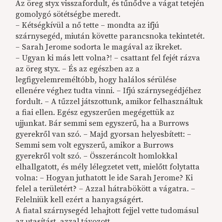
Az öreg styx visszafordult, és tűnődve a vágat tetején
gomolygó sötétségbe meredt.
– Kétségkívül a nő tette – mondta az ifjú
szárnysegéd, miután követte parancsnoka tekintetét.
– Sarah Jerome sodorta le magával az ikreket.
– Ugyan ki más lett volna?! – csattant fel fejét rázva
az öreg styx. – És az egészben az a
legfigyelemreméltóbb, hogy halálos sérülése
ellenére véghez tudta vinni. – Ifjú szárnysegédjéhez
fordult. – A tűzzel játszottunk, amikor felhasználtuk
a fiai ellen. Egész egyszerűen megégettük az
ujjunkat. Bár semmi sem egyszerű, ha a Burrows
gyerekről van szó. – Majd gyorsan helyesbített: –
Semmi sem volt egyszerű, amikor a Burrows
gyerekről volt szó. – Összeráncolt homlokkal
elhallgatott, és mély lélegzetet vett, mielőtt folytatta
volna: – Hogyan juthatott le ide Sarah Jerome? Ki
felel a területért? – Azzal hátrabökött a vágatra. –
Felelniük kell ezért a hanyagságért.
A fiatal szárnysegéd lehajtott fejjel vette tudomásul
az utasítást, azzal távozott.