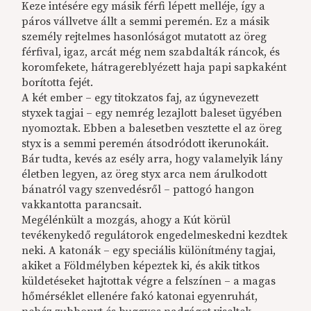
Keze intésére egy másik férfi lépett melléje, így a
páros vállvetve állt a semmi peremén. Ez a másik
személy rejtelmes hasonlóságot mutatott az öreg
férfival, igaz, arcát még nem szabdalták ráncok, és
koromfekete, hátragereblyézett haja papi sapkaként
borította fejét.
A két ember – egy titokzatos faj, az úgynevezett
styxek tagjai – egy nemrég lezajlott baleset ügyében
nyomoztak. Ebben a balesetben vesztette el az öreg
styx is a semmi peremén átsodródott ikerunokáit.
Bár tudta, kevés az esély arra, hogy valamelyik lány
életben legyen, az öreg styx arca nem árulkodott
bánatról vagy szenvedésről – pattogó hangon
vakkantotta parancsait.
Megélénkült a mozgás, ahogy a Kút körül
tevékenykedő regulátorok engedelmeskedni kezdtek
neki. A katonák – egy speciális különítmény tagjai,
akiket a Földmélyben képeztek ki, és akik titkos
küldetéseket hajtottak végre a felszínen – a magas
hőmérséklet ellenére fakó katonai egyenruhát,