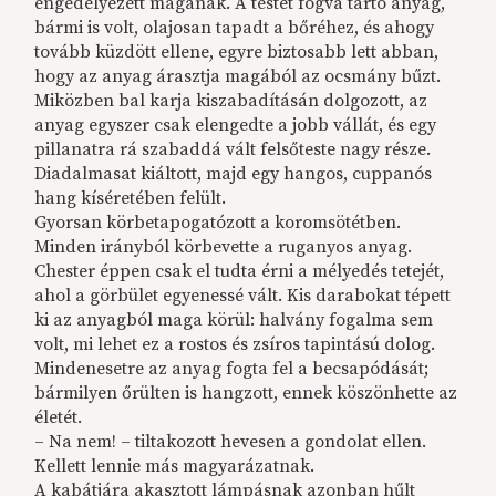
engedélyezett magának. A testét fogva tartó anyag,
bármi is volt, olajosan tapadt a bőréhez, és ahogy
tovább küzdött ellene, egyre biztosabb lett abban,
hogy az anyag árasztja magából az ocsmány bűzt.
Miközben bal karja kiszabadításán dolgozott, az
anyag egyszer csak elengedte a jobb vállát, és egy
pillanatra rá szabaddá vált felsőteste nagy része.
Diadalmasat kiáltott, majd egy hangos, cuppanós
hang kíséretében felült.
Gyorsan körbetapogatózott a koromsötétben.
Minden irányból körbevette a ruganyos anyag.
Chester éppen csak el tudta érni a mélyedés tetejét,
ahol a görbület egyenessé vált. Kis darabokat tépett
ki az anyagból maga körül: halvány fogalma sem
volt, mi lehet ez a rostos és zsíros tapintású dolog.
Mindenesetre az anyag fogta fel a becsapódását;
bármilyen őrülten is hangzott, ennek köszönhette az
életét.
– Na nem! – tiltakozott hevesen a gondolat ellen.
Kellett lennie más magyarázatnak.
A kabátjára akasztott lámpásnak azonban hűlt