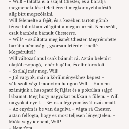
– Will! – tátotta el a száját Chester, és a barátja
megmenekülése felett érzett megkönnyebbüléstől
alig bírt megszólalni.
Will felemelte a fejét, és a kezében tartott gömb
fénye foltokban világította meg az arcát. Nem szólt,
csak bambán bámult Chesterre.
– Will? – szólította meg ismét Chester. Megrémítette
barátja némasága, gyorsan letérdelt mellé.–
Megsérültél?
Will változatlanul csak bámult rá. Aztán beletúrt
olajtól csöpögő, fehér hajába, és elfintorodott.
– Szólalj már meg, Will!
– Jól vagyok, már a körülményekhez képest –
válaszolt végül monoton hangon Will. – Ha nem
számítjuk a hasogató fejfájást és a pokolian sajgó
lábamat. Meg hogy nagyokat pukkan a fülem. – Will
nagyokat nyelt. – Biztos a légnyomásváltozás miatt.
– Az enyém is be van dugulva – vágta rá Chester,
aztán felfogta, hogy ez most teljesen lényegtelen. –
Mióta vagy idebent, Will?
– Nem t’om.