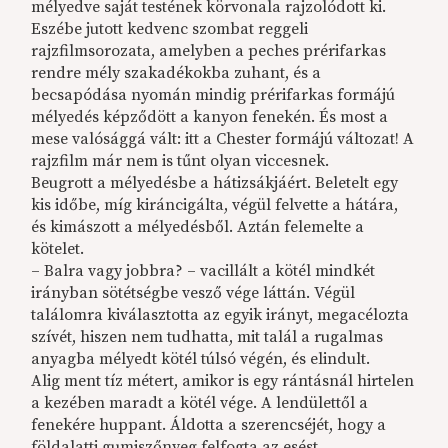
mélyedve saját testének körvonala rajzolódott ki.
Eszébe jutott kedvenc szombat reggeli
rajzfilmsorozata, amelyben a peches prérifarkas
rendre mély szakadékokba zuhant, és a
becsapódása nyomán mindig prérifarkas formájú
mélyedés képződött a kanyon fenekén. És most a
mese valósággá vált: itt a Chester formájú változat! A
rajzfilm már nem is tűnt olyan viccesnek.
Beugrott a mélyedésbe a hátizsákjáért. Beletelt egy
kis időbe, míg kiráncigálta, végül felvette a hátára,
és kimászott a mélyedésből. Aztán felemelte a
kötelet.
– Balra vagy jobbra? – vacillált a kötél mindkét
irányban sötétségbe vesző vége láttán. Végül
találomra kiválasztotta az egyik irányt, megacélozta
szívét, hiszen nem tudhatta, mit talál a rugalmas
anyagba mélyedt kötél túlsó végén, és elindult.
Alig ment tíz métert, amikor is egy rántásnál hirtelen
a kezében maradt a kötél vége. A lendülettől a
fenekére huppant. Áldotta a szerencséjét, hogy a
földalatti gumiszőnyeg felfogta az esést.