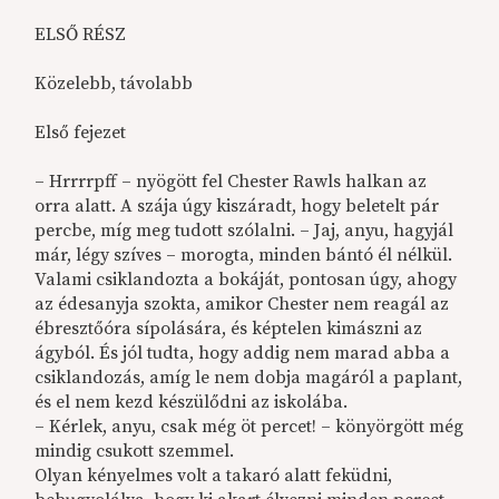
ELSŐ RÉSZ
Közelebb, távolabb
Első fejezet
– Hrrrrpff – nyögött fel Chester Rawls halkan az
orra alatt. A szája úgy kiszáradt, hogy beletelt pár
percbe, míg meg tudott szólalni. – Jaj, anyu, hagyjál
már, légy szíves – morogta, minden bántó él nélkül.
Valami csiklandozta a bokáját, pontosan úgy, ahogy
az édesanyja szokta, amikor Chester nem reagál az
ébresztőóra sípolására, és képtelen kimászni az
ágyból. És jól tudta, hogy addig nem marad abba a
csiklandozás, amíg le nem dobja magáról a paplant,
és el nem kezd készülődni az iskolába.
– Kérlek, anyu, csak még öt percet! – könyörgött még
mindig csukott szemmel.
Olyan kényelmes volt a takaró alatt feküdni,