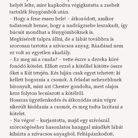
helyét lelte, mire kapkodva végigkutatta a zsebeit
tartalék fénygömbök után.
– Hogy a fene essen bele! – átkozódott, amikor
tudatosult benne, hogy a nadrágzsebe leszakadt, így
búcsút mondhat a fénygömböknek is.
Megkísérelt talpra állni, de a lábát továbbra is
szorosan tartotta a szivacsos anyag. Ráadásul nem
ez volt az egyetlen akadály.
– Ez meg mi a csuda? – vette észre a dereka köré
fonódó kötelet. Elliott ezzel a kötéllel kötötte össze
őket a Kút tetején. Kés híján csak egyet tehetett: ki
kellett bogoznia a csomót. A feladat nehezebbnek
bizonyult, mint azt Chester gondolta, mert olajos
keze folyton lecsúszott a kötélről.
Hosszas ügyetlenkedés és átkozódás után végre
sikerült kioldania a csomót, és meg tudta lazítani a
kötelet.
– Na végre! – kurjantotta, majd egy szívószál
szörcsögéséhez hasonlatos hanggal mindkét lábát
kihúzta a szivacsos anyagból. Feltápászkodott.