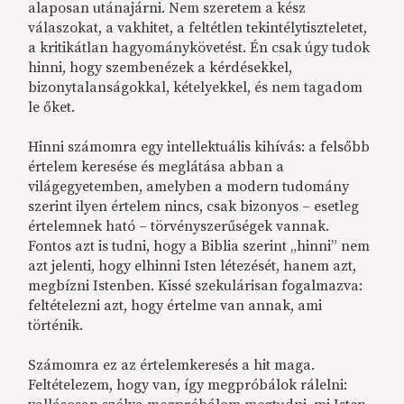
alaposan utánajárni. Nem szeretem a kész
válaszokat, a vakhitet, a feltétlen tekintélytiszteletet,
a kritikátlan hagyománykövetést. Én csak úgy tudok
hinni, hogy szembenézek a kérdésekkel,
bizonytalanságokkal, kételyekkel, és nem tagadom
le őket.
Hinni számomra egy intellektuális kihívás: a felsőbb
értelem keresése és meglátása abban a
világegyetemben, amelyben a modern tudomány
szerint ilyen értelem nincs, csak bizonyos – esetleg
értelemnek ható – törvényszerűségek vannak.
Fontos azt is tudni, hogy a Biblia szerint „hinni” nem
azt jelenti, hogy elhinni Isten létezését, hanem azt,
megbízni Istenben. Kissé szekulárisan fogalmazva:
feltételezni azt, hogy értelme van annak, ami
történik.
Számomra ez az értelemkeresés a hit maga.
Feltételezem, hogy van, így megpróbálok rálelni: