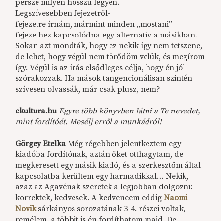
persze milyen hosszú legyen.
Legszívesebben fejezetről-
fejezetre írnám, mármint minden „mostani”
fejezethez kapcsolódna egy alternatív a másikban.
Sokan azt mondták, hogy ez nekik így nem tetszene,
de lehet, hogy végül nem törődöm velük, és megírom
így. Végül is az írás elsődleges célja, hogy én jól
szórakozzak. Ha mások tangencionálisan szintén
szívesen olvassák, már csak plusz, nem?
ekultura.hu
Egyre több könyvben látni a Te nevedet,
mint fordítóét. Mesélj erről a munkádról!
Görgey Etelka
Még régebben jelentkeztem egy
kiadóba fordítónak, aztán őket otthagytam, de
megkeresett egy másik kiadó, és a szerkesztőm által
kapcsolatba kerültem egy harmadikkal… Nekik,
azaz az Agavénak szeretek a legjobban dolgozni:
korrektek, kedvesek. A kedvencem eddig
Naomi
Novik
sárkányos sorozatának 3-4. részei voltak,
remélem, a többit is én fordíthatom majd. De