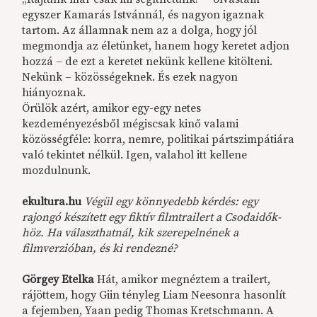
egyszer Kamarás Istvánnál, és nagyon igaznak
tartom. Az államnak nem az a dolga, hogy jól
megmondja az életünket, hanem hogy keretet adjon
hozzá – de ezt a keretet nekünk kellene kitölteni.
Nekünk – közösségeknek. És ezek nagyon
hiányoznak.
Örülök azért, amikor egy-egy netes
kezdeményezésből mégiscsak kinő valami
közösségféle: korra, nemre, politikai pártszimpátiára
való tekintet nélkül. Igen, valahol itt kellene
mozdulnunk.
ekultura.hu
Végül egy könnyedebb kérdés: egy
rajongó készített egy fiktív filmtrailert a Csodaidők-
höz. Ha választhatnál, kik szerepelnének a
filmverzióban, és ki rendezné?
Görgey Etelka
Hát, amikor megnéztem a trailert,
rájöttem, hogy Giin tényleg Liam Neesonra hasonlít
a fejemben, Yaan pedig Thomas Kretschmann. A