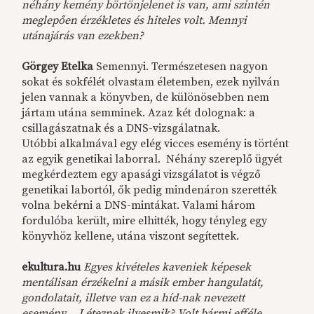
néhány kemény börtönjelenet is van, ami szintén
meglepően érzékletes és hiteles volt. Mennyi
utánajárás van ezekben?
Görgey Etelka
Semennyi. Természetesen nagyon
sokat és sokfélét olvastam életemben, ezek nyilván
jelen vannak a könyvben, de különösebben nem
jártam utána semminek. Azaz két dolognak: a
csillagászatnak és a DNS-vizsgálatnak.
Utóbbi alkalmával egy elég vicces esemény is történt
az egyik genetikai laborral. Néhány szereplő ügyét
megkérdeztem egy apasági vizsgálatot is végző
genetikai labortól, ők pedig mindenáron szerették
volna bekérni a DNS-mintákat. Valami három
fordulóba került, mire elhitték, hogy tényleg egy
könyvhöz kellene, utána viszont segítettek.
ekultura.hu
Egyes kivételes kaveniek képesek
mentálisan érzékelni a másik ember hangulatát,
gondolatait, illetve van ez a híd-nak nevezett
esemény... Léteznek ilyesmik? Volt bármi efféle