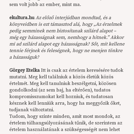
sem volt jobb az ember, mint ma.
ekultura.hu
Az előző interjúdban mondtad, és a
könyveidben is ezt támasztod alá, hogy „Az érzelmek
pedig semminek nem biztosítanak szilárd alapot –
még egy házasságnak sem, nemhogy a hitnek.” Akkor
mi ad szilárd alapot egy házasságnak? Sőt, mit kellene
tennie férjnek és feleségnek, hogy ne menjen tönkre
a házasságuk?
Görgey Etelka
Itt is csak az értelem keresésére tudok
mutatni. Meg kell találniuk a közös életük közös
értelmét. Meg kell tanulniuk beszélgetni, közösen
gondolkodni (az sem baj, ha eltérően), tudatos
kompromisszumokat kell hozniuk, és tudatosan
késznek kell lenniük arra, hogy ha meggyőzik őket,
tudjanak változtatni.
Tudom, hogy szinte minden, amit most mondok, az
értelem túlhangsúlyozásának tűnik, de szerintem az
értelem használatának a szükségességét nem lehet