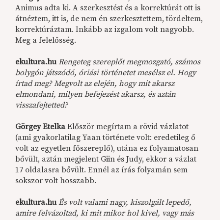
Animus adta ki. A szerkesztést és a korrektúrát ott is
átnéztem, itt is, de nem én szerkesztettem, tördeltem,
korrektúráztam. Inkább az izgalom volt nagyobb.
Meg a felelősség.
ekultura.hu
Rengeteg szereplőt megmozgató, számos
bolygón játszódó, óriási történetet mesélsz el. Hogy
írtad meg? Megvolt az elején, hogy mit akarsz
elmondani, milyen befejezést akarsz, és aztán
visszafejtetted?
Görgey Etelka
Először megírtam a rövid vázlatot
(ami gyakorlatilag Yaan története volt: eredetileg ő
volt az egyetlen főszereplő), utána ez folyamatosan
bővült, aztán megjelent Giin és Judy, ekkor a vázlat
17 oldalasra bővült. Ennél az írás folyamán sem
sokszor volt hosszabb.
ekultura.hu
És volt valami nagy, kiszolgált lepedő,
amire felvázoltad, ki mit mikor hol kivel, vagy más