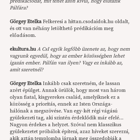
prédikációdat, mit tehet azon kívül, hogy elutazik
Pálfára?
Görgey Etelka
Felkeresi a hittan.csodaidok.hu oldalt,
és ott van néhány letölthető prédikációm meg
előadásom.
ekultura.hu
A CsI egyik legfőbb üzenete az, hogy nem
vagyunk egyedül, hogy az ember közösségben lehet
igazán ember. Pálfán van ilyen? Vagy ez inkább az,
amit szeretnél?
Görgey Etelka
Inkább csak szeretném, de lassan
azért épülget. Annak örülök, hogy most van három
olyan fiatal, kisgyerekes család, amelyiknek ez a
közösség a prioritás, ennek az Isten Országa-
hálónak a megszövése. Van egy-két régi vágású
gyülekezeti tag, aki szintén érdeklődik már efelé…
Nagyon érdekes a helyzet. Szóval nem klasszikus
gyülekezetet próbálok építeni, azaz híveket szerezni,
akik aztán templomba járnak meg összedobják a