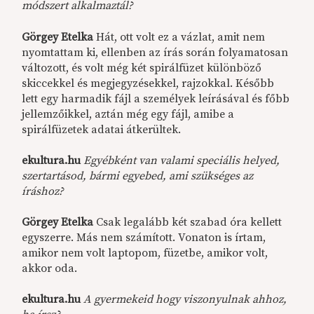
módszert alkalmaztál?
Görgey Etelka
Hát, ott volt ez a vázlat, amit nem
nyomtattam ki, ellenben az írás során folyamatosan
változott, és volt még két spirálfüzet különböző
skiccekkel és megjegyzésekkel, rajzokkal. Később
lett egy harmadik fájl a személyek leírásával és főbb
jellemzőikkel, aztán még egy fájl, amibe a
spirálfüzetek adatai átkerültek.
ekultura.hu
Egyébként van valami speciális helyed,
szertartásod, bármi egyebed, ami szükséges az
íráshoz?
Görgey Etelka
Csak legalább két szabad óra kellett
egyszerre. Más nem számított. Vonaton is írtam,
amikor nem volt laptopom, füzetbe, amikor volt,
akkor oda.
ekultura.hu
A gyermekeid hogy viszonyulnak ahhoz,