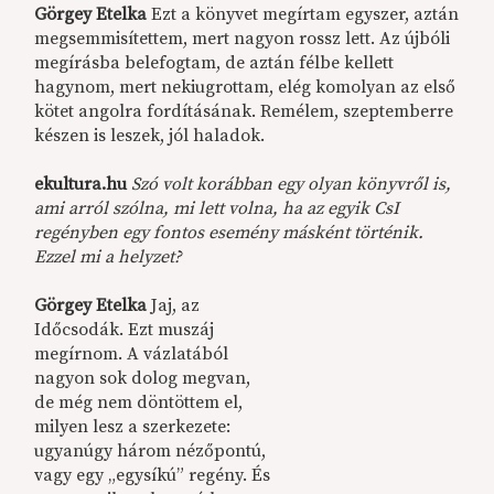
Görgey Etelka
Ezt a könyvet megírtam egyszer, aztán
megsemmisítettem, mert nagyon rossz lett. Az újbóli
megírásba belefogtam, de aztán félbe kellett
hagynom, mert nekiugrottam, elég komolyan az első
kötet angolra fordításának. Remélem, szeptemberre
készen is leszek, jól haladok.
ekultura.hu
Szó volt korábban egy olyan könyvről is,
ami arról szólna, mi lett volna, ha az egyik CsI
regényben egy fontos esemény másként történik.
Ezzel mi a helyzet?
Görgey Etelka
Jaj, az
Időcsodák. Ezt muszáj
megírnom. A vázlatából
nagyon sok dolog megvan,
de még nem döntöttem el,
milyen lesz a szerkezete:
ugyanúgy három nézőpontú,
vagy egy „egysíkú” regény. És