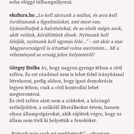
soha eléggé túlhangsúlyozni.
ekultura.hu
„Le kell zárnunk a múltat, és arra kell
fordítanunk a figyelmünket, ami most van.
Gyászolhatjuk a halottainkat, de az elsők mégis azok,
akik velünk, körülöttünk élnek. Nyitnunk kell
feléjük, nyitnunk kell egymás felé...”
– ezt akár a mai
Magyarországról is írhattad volna szerintem... Mi a
véleményed az ország jelen helyzetéről?
Görgey Etelka
Az, hogy nagyon gyenge itthon a civil
szféra. És ezt ráadásul nem is lehet felső irányítással
létrehozni, pedig ahhoz, hogy igazi demokrácia
legyen itthon, csak a civil kontrollal lehet
megteremteni.
És civil szféra alatt nem a zöldeket, a hőzöngő
szélsőjobbot, a szűkölő liberálisokat értem, hanem
olyan állampolgárokat, akik rájöttek végre, hogy az
állam nem törli ki helyettük a feneküket.
„Rajtunk már csak mi segíthetünk!” - olvastam