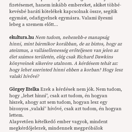
fizetésemet, hanem inkább embereket, akiket többé-
kevésbé baráti kötelékek kapcsolnak össze, segítik
egymást, odafigyelnek egymásra. Valami ilyesmi
lebeg a szemem előtt…
ekultura.hu
Nem tudom, nehezebb-e manapság
hinni, mint bármikor korábban, de az biztos, hogy az
ateizmus, a vallásellenesség erőteljesen van jelen az
élet számos területén, elég csak Richard Dawkins
könyveinek sikerére utalnom. A kérdésem tehát az:
hogy lehet szerinted hinni ebben a korban? Hogy lesz
valaki hívővé?
Görgey Etelka
Ezek a kérdések nem jók. Nem tudom,
hogy „lehet hinni”, csak azt tudom, én hogyan
hiszek, ahogy azt sem tudom, hogyan lesz egy
bizonyos „valaki” hívővé, csak azt tudom, én hogyan
lettem.
Alapvetően kételkedő ember vagyok, mindent
megkérdőjelezek, mindennek megpróbálok