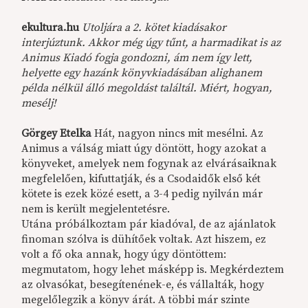
ekultura.hu
Utoljára a 2. kötet kiadásakor
interjúztunk. Akkor még úgy tűnt, a harmadikat is az
Animus Kiadó fogja gondozni, ám nem így lett,
helyette egy hazánk könyvkiadásában alighanem
példa nélkül álló megoldást találtál. Miért, hogyan,
mesélj!
Görgey Etelka
Hát, nagyon nincs mit mesélni. Az
Animus a válság miatt úgy döntött, hogy azokat a
könyveket, amelyek nem fogynak az elvárásaiknak
megfelelően, kifuttatják, és a Csodaidők első két
kötete is ezek közé esett, a 3-4 pedig nyilván már
nem is került megjelentetésre.
Utána próbálkoztam pár kiadóval, de az ajánlatok
finoman szólva is dühítőek voltak. Azt hiszem, ez
volt a fő oka annak, hogy úgy döntöttem:
megmutatom, hogy lehet másképp is. Megkérdeztem
az olvasókat, besegítenének-e, és vállalták, hogy
megelőlegzik a könyv árát. A többi már szinte