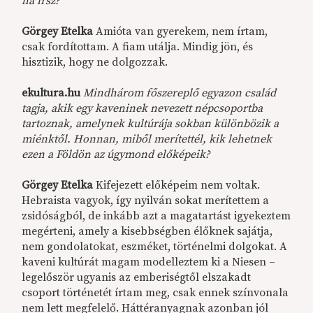
ha írsz?
Görgey Etelka
Amióta van gyerekem, nem írtam,
csak fordítottam. A fiam utálja. Mindig jön, és
hisztizik, hogy ne dolgozzak.
ekultura.hu
Mindhárom főszereplő egyazon család
tagja, akik egy kaveninek nevezett népcsoportba
tartoznak, amelynek kultúrája sokban különbözik a
miénktől. Honnan, miből merítettél, kik lehetnek
ezen a Földön az úgymond előképeik?
Görgey Etelka
Kifejezett előképeim nem voltak.
Hebraista vagyok, így nyilván sokat merítettem a
zsidóságból, de inkább azt a magatartást igyekeztem
megérteni, amely a kisebbségben élőknek sajátja,
nem gondolatokat, eszméket, történelmi dolgokat. A
kaveni kultúrát magam modelleztem ki a Niesen –
legelőször ugyanis az emberiségtől elszakadt
csoport történetét írtam meg, csak ennek színvonala
nem lett megfelelő. Háttéranyagnak azonban jól