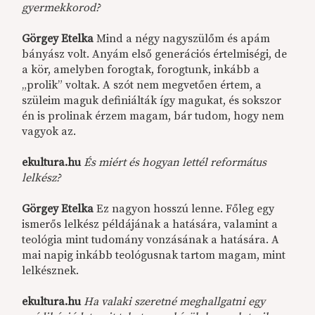
gyermekkorod?
Görgey Etelka
Mind a négy nagyszülőm és apám
bányász volt. Anyám első generációs értelmiségi, de
a kör, amelyben forogtak, forogtunk, inkább a
„prolik” voltak. A szót nem megvetően értem, a
szüleim maguk definiálták így magukat, és sokszor
én is prolinak érzem magam, bár tudom, hogy nem
vagyok az.
ekultura.hu
És miért és hogyan lettél református
lelkész?
Görgey Etelka
Ez nagyon hosszú lenne. Főleg egy
ismerős lelkész példájának a hatására, valamint a
teológia mint tudomány vonzásának a hatására. A
mai napig inkább teológusnak tartom magam, mint
lelkésznek.
ekultura.hu
Ha valaki szeretné meghallgatni egy