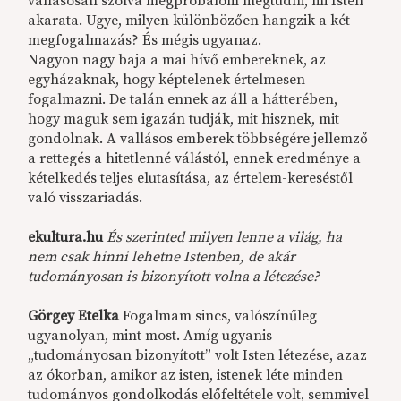
vallásosan szólva megpróbálom megtudni, mi Isten
akarata. Ugye, milyen különbözően hangzik a két
megfogalmazás? És mégis ugyanaz.
Nagyon nagy baja a mai hívő embereknek, az
egyházaknak, hogy képtelenek értelmesen
fogalmazni. De talán ennek az áll a hátterében,
hogy maguk sem igazán tudják, mit hisznek, mit
gondolnak. A vallásos emberek többségére jellemző
a rettegés a hitetlenné válástól, ennek eredménye a
kételkedés teljes elutasítása, az értelem-kereséstől
való visszariadás.
ekultura.hu
És szerinted milyen lenne a világ, ha
nem csak hinni lehetne Istenben, de akár
tudományosan is bizonyított volna a létezése?
Görgey Etelka
Fogalmam sincs, valószínűleg
ugyanolyan, mint most. Amíg ugyanis
„tudományosan bizonyított” volt Isten létezése, azaz
az ókorban, amikor az isten, istenek léte minden
tudományos gondolkodás előfeltétele volt, semmivel