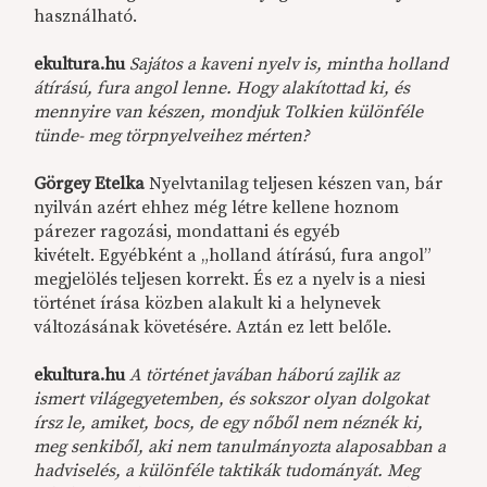
használható.
ekultura.hu
Sajátos a kaveni nyelv is, mintha holland
átírású, fura angol lenne. Hogy alakítottad ki, és
mennyire van készen, mondjuk Tolkien különféle
tünde- meg törpnyelveihez mérten?
Görgey Etelka
Nyelvtanilag teljesen készen van, bár
nyilván azért ehhez még létre kellene hoznom
párezer ragozási, mondattani és egyéb
kivételt. Egyébként a „holland átírású, fura angol”
megjelölés teljesen korrekt. És ez a nyelv is a niesi
történet írása közben alakult ki a helynevek
változásának követésére. Aztán ez lett belőle.
ekultura.hu
A történet javában háború zajlik az
ismert világegyetemben, és sokszor olyan dolgokat
írsz le, amiket, bocs, de egy nőből nem néznék ki,
meg senkiből, aki nem tanulmányozta alaposabban a
hadviselés, a különféle taktikák tudományát. Meg