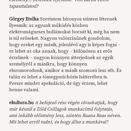
tapasztalatod?
Görgey Etelka
Szerintem bizonyos szinten léteznek
ilyesmik: az agyunk működés közben
elektromágneses hullámokat bocsát ki, még ha nem
is túl erőseket. Nagyon valószínűnek gondolom,
hogy ezeket egy másik, jelenlévő agy is képes fogni –
ez lehet az oka annak, hogy – különösen az erős
érzelmek – nagyon könnyen átterjednek az egyik
személyről a másikra, hogy könnyen
elszomorodunk, amikor a másik szomorú lesz stb. És
talán ez lehet a tömegpszichózis hátterében is.
Persze mindez spekuláció, de úgy érzem, lehet
benne valami.
ekultura.hu
A befejező rész végén olvashatjuk, hogy
már készül a Zöld Csillagok munkacímű folytatás,
ami inkább előzmény lesz, szintén Raana Raas néven.
Mit lehet erről tudni, és hogy állsz a munkával?