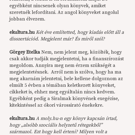
egyébként nincsenek olyan könyvek, amiket
szeretnék lefordítani. Az angol könyveket angolul
jobban élvezem.
ekultura.hu
Két éve említetted, hogy kiadás előtt áll a
disszertációd. Megjelent már? És miről szól?
Görgey Etelka
Nem, nem jelent meg, közölték, hogy
csak akkor tudják megjelentetni, ha a finanszírozást
megoldom. Annyira meg nem érzem szükségét a
megjelentetésnek. Arról nem is szólva, hogy ha ma
meg akarnám jelentetni, bele kellene dolgoznom az
elmúlt 5 évben a témában keletkezett könyveket,
cikkeket is, ehhez meg egyáltalán nincs kedvem.
Egyébként pedig a Siralmak könyvének exegézise,
kitekintéssel az ókori várossirató énekekre.
ekultura.hu
A moly.hu-n egy könyv kapcsán írtad,
hogy „alsóbb szociális helyzetű rétegekből”
származol. Ezt hogy kell érteni? Milyen volt a