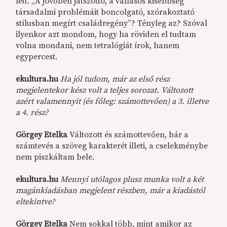
lett. „A jövőben játszódó, a vallásos kisebbség
társadalmi problémáit boncolgató, szórakoztató
stílusban megírt családregény”? Tényleg az? Szóval
ilyenkor azt mondom, hogy ha röviden el tudtam
volna mondani, nem tetralógiát írok, hanem
egypercest.
ekultura.hu
Ha jól tudom, már az első rész
megjelentekor kész volt a teljes sorozat. Változott
azért valamennyit (és főleg: számottevően) a 3. illetve
a 4. rész?
Görgey Etelka
Változott és számottevően, bár a
számtevés a szöveg karakterét illeti, a cselekménybe
nem piszkáltam bele.
ekultura.hu
Mennyi utólagos plusz munka volt a két
magánkiadásban megjelent részben, már a kiadástól
eltekintve?
Görgey Etelka
Nem sokkal több, mint amikor az