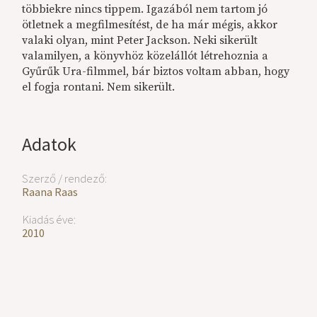
többiekre nincs tippem. Igazából nem tartom jó
ötletnek a megfilmesítést, de ha már mégis, akkor
valaki olyan, mint Peter Jackson. Neki sikerült
valamilyen, a könyvhöz közelállót létrehoznia a
Gyűrűk Ura-filmmel, bár biztos voltam abban, hogy
el fogja rontani. Nem sikerült.
Adatok
Szerző / rendező:
Raana Raas
Kiadás éve:
2010