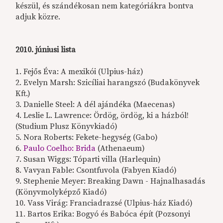
készül, és szándékosan nem kategóriákra bontva
adjuk közre.
2010. júniusi lista
1. Fejős Éva: A mexikói (Ulpius-ház)
2. Evelyn Marsh: Szicíliai harangszó (Budakönyvek
Kft.)
3. Danielle Steel: A dél ajándéka (Maecenas)
4. Leslie L. Lawrence: Ördög, ördög, ki a házból!
(Studium Plusz Könyvkiadó)
5. Nora Roberts: Fekete-hegység (Gabo)
6.
Paulo Coelho: Brida
(Athenaeum)
7. Susan Wiggs: Tóparti villa (Harlequin)
8. Vavyan Fable: Csontfuvola (Fabyen Kiadó)
9. Stephenie Meyer: Breaking Dawn - Hajnalhasadás
(Könyvmolyképző Kiadó)
10. Vass Virág: Franciadrazsé (Ulpius-ház Kiadó)
11. Bartos Erika: Bogyó és Babóca épít (Pozsonyi