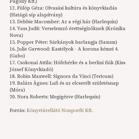
Pagony Kft.)
12. Fülöp Géza: Olvasási kultúra és könyvkiadás
(Hatágú síp alapítvány)
13. Debbie Macomber: Az a régi ház (Harlequin)
14. Vass Judit: Verselemző érettségizőknek (Krónika
Nova)
15. Popper Péter: Sárkányok barlangja (Saxum)
16. Julie Garwood: Kastélyok - A korona kémei 4.
(Gabo)
17. Csokonai Attila: Hófehérke és a berlini fiúk (Kiss
József Könyvkiadó)
18. Robin Maxwell: Signora da Vinci (Tericum)
19. Balázs Ágnes: Lufi és az elcserélt születésnap
(Móra)
20. Nora Roberts: Megigézve (Harlequin)
Forrás:
Könyvtárellátó Nonporfit Kft.