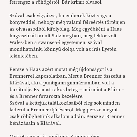
fetrengsz a röhögéstől. Bár krimit olvasol.
Szóval csak vigyázva, ha emberek közt vagy a
könyveddel, nehogy még valami félreértés történjen
az olvasásodból kifolyólag. Meg egyébként a Haas
lingvisztikát tanult Salzburgban, meg lektor volt
Wales-ben a swansea-i egyetemen, szóval
mondhatnánk, könnyű dolga volt az írás ilyetén
tekintetében.
Persze a Haas
azért mutat még újdonságot is a
Brennerrel kapcsolatban. Mert a Brenner összefut a
Klárával, aki a puntigami gimnáziumban volt a
barátnője. És most rákos beteg – mármint a Klára –
és a Brenner fuvarozta kezelésre.
Szóval a kettejük találkozásaiból elég sok minden
kiderül a Brenner ifjú éveiről. Meg persze megint
csak röhöghetünk alkalom adtán. Persze a Brenner
bénázásain a Klárával.
Meg ott van az is, amikor a Brennert úgy