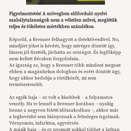
Figyelmeztetés! A szövegben előforduló nyelvi
szabálytalanságok nem a véletlen művei, meglétük
teljes és tökéletes mértékben szándékos.
Képzeld, a Brenner felhagyott a detektívesdivel. No,
mindjárt jöhet is kérdés, hogy mivégre döntött így,
hiszen jól fizették, járhatta az országot. És legfőképp
nem kellett Bécsben forgolódnia.
Az igazság az, hogy a Brenner több mindent megunt
ebben a magánhekus dologban és ezért döntött úgy,
hogy akkor bedobja a törülközőt, mi sem
természetesebb.
Az egyik baja – ez volt a kisebbek – a folyamatos
veszély. Ha te lennél a Brenner korában – nyakig
benne a negyven feletti időszakodban –, akkor már
a legkevésbé sem hiányoznak a felesleges izgalmak.
Vérnyomás, infarktus, agyvérzés.
A másik baja – és ez nyomott sokkal többet a latban