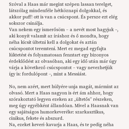
Szóval a Haas
már megint szépen lassan terelget,
látszólag mindenféle hétköznapi dolgokkal, és
akkor puff! ott is van a csúcspont. És persze ezt elég
sokszor csinálja.
Van nekem egy ismerősöm – a nevét most hagyjuk –,
aki konyít valamit az íráshoz és ő mondta, hogy
néha kicsit ültetni kell a dolgokat és aztán
csúcspontot teremteni. Mert ez megad egyfajta
lüktetést és folyamatosan fenntart egy bizonyos
érdeklődést az olvasóban, aki egy idő után már úgy
várja a következő csúcspontot – vagy nevezhetjük
így is: fordulópont –, mint a Messiást.
No, nem azért, mert hülyére unja magát, mármint az
olvasó. Mert a Haas
nagyon is ért ám ahhoz, hogy
szórakoztató legyen ezeken az „ültetős” részeken,
meg úgy egyébként állandóan. Mivel a Haasnak
van
egy sajátságos humorkeveréke: szarkasztikus,
cinikus, fekete és abszurd.
Na, ezeket keveri-kavarja a Haas,
és te pedig néha