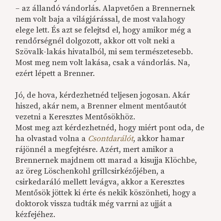
– az állandó vándorlás. Alapvetően a Brennernek
nem volt baja a világjárással, de most valahogy
elege lett. És azt se felejtsd el, hogy amikor még a
rendőrségnél dolgozott, akkor ott volt neki a
Szövalk-lakás hivatalból, mi sem természetesebb.
Most meg nem volt lakása, csak a vándorlás. Na,
ezért lépett a Brenner.
Jó, de hova, kérdezhetnéd teljesen jogosan. Akár
hiszed, akár nem, a Brenner elment mentőautót
vezetni a Keresztes Mentősökhöz.
Most meg azt kérdezhetnéd, hogy miért pont oda, de
ha olvastad volna a
Csontdarálót
, akkor hamar
rájönnél a megfejtésre. Azért, mert amikor a
Brennernek majdnem ott marad a kisujja Klöchbe,
az öreg Löschenkohl grillcsirkézőjében, a
csirkedaráló mellett levágva, akkor a Keresztes
Mentősök jöttek ki érte és nekik köszönheti, hogy a
doktorok vissza tudták még varrni az ujját a
kézfejéhez.