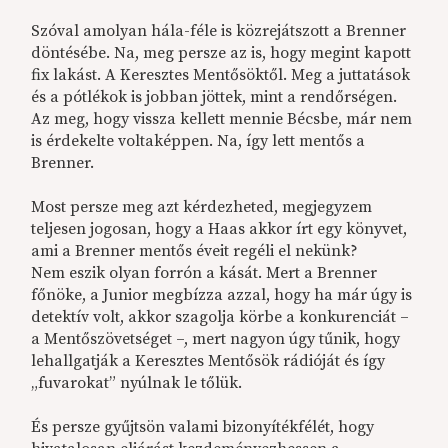
Szóval amolyan hála-féle is közrejátszott a Brenner
döntésébe. Na, meg persze az is, hogy megint kapott
fix lakást. A Keresztes Mentősöktől. Meg a juttatások
és a pótlékok is jobban jöttek, mint a rendőrségen.
Az meg, hogy vissza kellett mennie Bécsbe, már nem
is érdekelte voltaképpen. Na, így lett mentős a
Brenner.
Most persze meg azt kérdezheted, megjegyzem
teljesen jogosan, hogy a Haas
akkor írt egy könyvet,
ami a Brenner mentős éveit regéli el nekünk?
Nem eszik olyan forrón a kását. Mert a Brenner
főnöke, a Junior megbízza azzal, hogy ha már úgy is
detektív volt, akkor szagolja körbe a konkurenciát –
a Mentőszövetséget –, mert nagyon úgy tűnik, hogy
lehallgatják a Keresztes Mentősök rádióját és így
„fuvarokat” nyúlnak le tőlük.
És persze gyűjtsön valami bizonyítékfélét, hogy