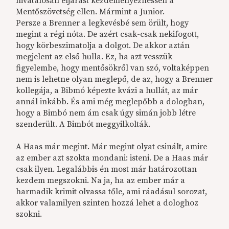
hivatalosan eljárást kezdeményezhessen a
Mentőszövetség ellen. Mármint a Junior.
Persze a Brenner a legkevésbé sem örült, hogy
megint a régi nóta. De azért csak-csak nekifogott,
hogy körbeszimatolja a dolgot. De akkor aztán
megjelent az első hulla. Ez, ha azt vesszük
figyelembe, hogy mentősökről van szó, voltaképpen
nem is lehetne olyan meglepő, de az, hogy a Brenner
kollegája, a Bibmó képezte kvázi a hullát, az már
annál inkább. És ami még meglepőbb a dologban,
hogy a Bimbó nem ám csak úgy simán jobb létre
szenderült. A Bimbót meggyilkolták.
A Haas
már megint. Már megint olyat csinált, amire
az ember azt szokta mondani: isteni. De a Haas
már
csak ilyen. Legalábbis én most már határozottan
kezdem megszokni. Na ja, ha az ember már a
harmadik krimit olvassa tőle, ami ráadásul sorozat,
akkor valamilyen szinten hozzá lehet a dologhoz
szokni.