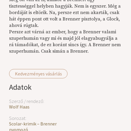
tisztességgel helyben hagyják. Nem is egyszer. Még a
bordáját is eltörik. Na, persze ezt nem akarták, csak
hát éppen pont ott volt a Brenner pisztolya, a Glock,
ahová rúgtak.
Persze azt várná az ember, hogy a Brenner valami
szuperhumán vagy mi és majd jól elagyabugyálja a
rá támadókat, de ez koránt sincs így. A Brenner nem
szuperhumán. Csak simán a Brenner.
Kedvezményes vásárlás
Adatok
Szerző / rendező:
Wolf Haas
Sorozat:
Scolar-krimik – Brenner
nyomozó