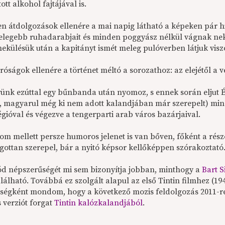
ott alkohol fajtájával is.
n átdolgozások ellenére a mai napig látható a képeken pár h
melegebb ruhadarabjait és minden poggyász nélkül vágnak n
külésük után a kapitányt ismét meleg pulóverben látjuk visz
óságok ellenére a történet méltó a sorozathoz: az elejétől a 
rünk ezúttal egy bűnbanda után nyomoz, s ennek során eljut É
, magyarul még ki nem adott kalandjában már szerepelt) min
gióval és végezve a tengerparti arab város bazárjaival.
lom mellett persze humoros jelenet is van bőven, főként a rés
ogottan szerepel, bár a nyitó képsor kellőképpen szórakoztató
ód népszerűségét mi sem bizonyítja jobban, minthogy a
Bart S
lálható. Továbbá ez szolgált alapul az első Tintin filmhez (194
ségként mondom, hogy a következő mozis feldolgozás 2011-re v
 verziót forgat
Tintin kalózkalandjából
.