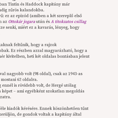
okban Tintin és Haddock kapitány már
ndig zűrös kalandokba.
: ez az epizód (amiben a két szereplő első
en az
Ottokár jogara
után és
A titokzatos csillag
zze senki, miért ez a kavarás, lényeg, hogy
.
aknak feltűnik, hogy a rajzok
abbak. Ez részben azzal magyarázható, hogy a
hér kivitelben, heti két oldalas bontásban jelent
val nagyobb volt (98 oldal), csak az 1943-as
 mostani 62 oldalra.
g ennél is rövidebb volt, de Hergé utólag
las képet – ami egyébként szokatlan megoldás
ozatra.
nféle kiadók kérésére. Ennek köszönhetően tűnt
kerüljön, de gondok voltak a kapitány által