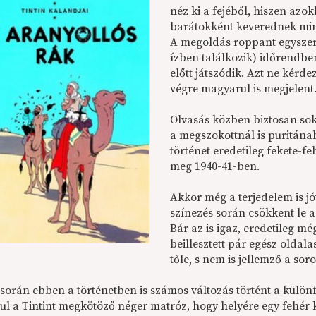
néz ki a fejéből, hiszen az
barátokként keverednek mi
A megoldás roppant egyszerű
ízben találkozik) időrendb
előtt játszódik. Azt ne kérde
végre magyarul is megjelent
Olvasás közben biztosan sok
a megszokottnál is puritán
történet eredetileg fekete-fe
meg 1940-41-ben.
Akkor még a terjedelem is jó
színezés során csökkent le a
Bár az is igaz, eredetileg mé
beillesztett pár egész olda
tőle, s nem is jellemző a sor
 során ebben a történetben is számos változás történt a külö
ául a Tintint megkötöző néger matróz, hogy helyére egy fehér 