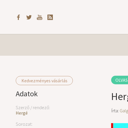
OLVAS
Kedvezményes vásárlás
Adatok
Her
Szerző / rendező:
Írta:
Gal
Hergé
Sorozat: