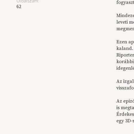
Oldalszám:
fogyaszt
62
Mindeze
leveti 
megmene
Ezen apr
kaland.
Riporte
korábbi
idegenlé
Az izga
visszaf
Az epiz
is megta
Érdekes
egy 3D-s