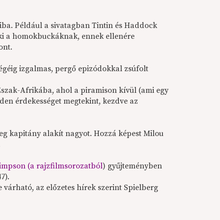
iba. Például a sivatagban Tintin és Haddock
eki a homokbuckáknak, ennek ellenére
ont.
végéig izgalmas, pergő epizódokkal zsúfolt
szak-Afrikába, ahol a piramison kívül (ami egy
den érdekességet megtekint, kezdve az
zeg kapitány alakít nagyot. Hozzá képest Milou
.
impson (a rajzfilmsorozatból
) gyűjteményben
7).
árható, az előzetes hírek szerint Spielberg