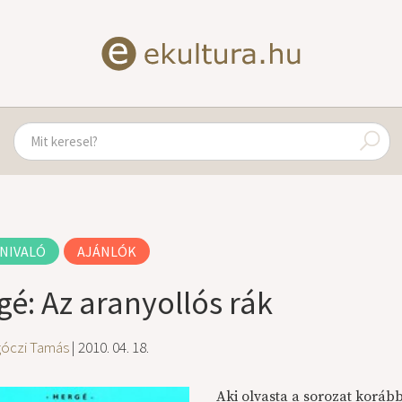
NIVALÓ
AJÁNLÓK
gé: Az aranyollós rák
góczi Tamás
| 2010. 04. 18.
Aki olvasta a sorozat korább