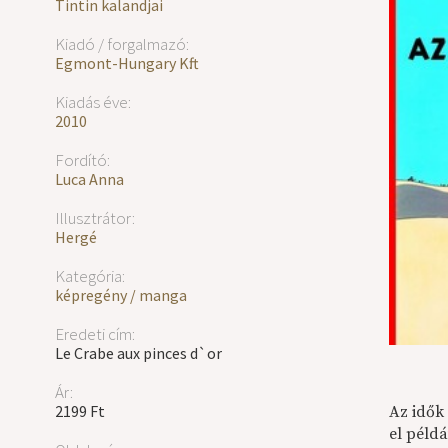
Tintin kalandjai
Kiadó / forgalmazó:
Egmont-Hungary Kft.
Kiadás éve:
2010
Fordító:
Luca Anna
Illusztrátor:
Hergé
Kategória:
képregény / manga
Eredeti cím:
Le Crabe aux pinces d`or
Ár:
2199 Ft
Az idők
el péld