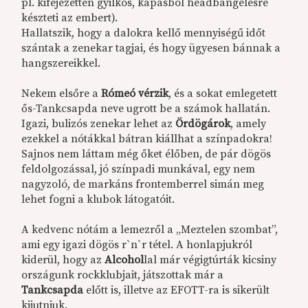
pl. kifejezetten gyilkos, kapásból headbangelésre
készteti az embert).
Hallatszik, hogy a dalokra kellő mennyiségű időt
szántak a zenekar tagjai, és hogy ügyesen bánnak a
hangszereikkel.
Nekem elsőre a
Rómeó vérzik
, és a sokat emlegetett
ős-Tankcsapda neve ugrott be a számok hallatán.
Igazi, bulizós zenekar lehet az
Ördögárok
, amely
ezekkel a nótákkal bátran kiállhat a színpadokra!
Sajnos nem láttam még őket élőben, de pár dögös
feldolgozással, jó színpadi munkával, egy nem
nagyzoló, de markáns frontemberrel simán meg
lehet fogni a klubok látogatóit.
A kedvenc nótám a lemezről a „Meztelen szombat”,
ami egy igazi dögös r`n`r tétel. A honlapjukról
kiderül, hogy az
Alcohol
lal
már végigtúrták kicsiny
országunk rockklubjait, játszottak már a
Tankcsapda
előtt is, illetve az EFOTT-ra is sikerült
kijutniuk.