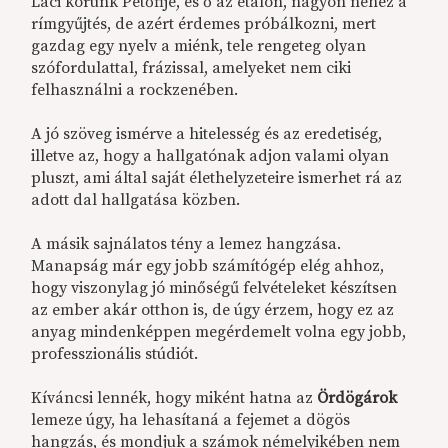
Laci korunk Petőfije, és ő az etalon, nagyon nehéz a
rímgyűjtés, de azért érdemes próbálkozni, mert
gazdag egy nyelv a miénk, tele rengeteg olyan
szófordulattal, frázissal, amelyeket nem ciki
felhasználni a rockzenében.
A jó szöveg ismérve a hitelesség és az eredetiség,
illetve az, hogy a hallgatónak adjon valami olyan
pluszt, ami által saját élethelyzeteire ismerhet rá az
adott dal hallgatása közben.
A másik sajnálatos tény a lemez hangzása.
Manapság már egy jobb számítógép elég ahhoz,
hogy viszonylag jó minőségű felvételeket készítsen
az ember akár otthon is, de úgy érzem, hogy ez az
anyag mindenképpen megérdemelt volna egy jobb,
professzionális stúdiót.
Kíváncsi lennék, hogy miként hatna az
Ördögárok
lemeze úgy, ha lehasítaná a fejemet a dögös
hangzás, és mondjuk a számok némelyikében nem