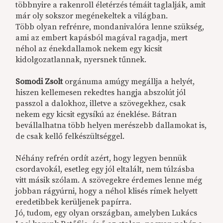
többnyire a rakenroll életérzés témáit taglalják, amit
már oly sokszor megénekeltek a világban.
Több olyan refrénre, mondanivalóra lenne szükség,
ami az embert kapásból magával ragadja, mert
néhol az énekdallamok nekem egy kicsit
kidolgozatlannak, nyersnek tűnnek.
Somodi Zsolt
orgánuma amúgy megállja a helyét,
hiszen kellemesen rekedtes hangja abszolút jól
passzol a dalokhoz, illetve a szövegekhez, csak
nekem egy kicsit egysíkú az éneklése. Bátran
bevállalhatna több helyen merészebb dallamokat is,
de csak kellő felkészültséggel.
Néhány refrén ordít azért, hogy legyen bennük
csordavokál, esetleg egy jól eltalált, nem túlzásba
vitt másik szólam. A szövegekre érdemes lenne még
jobban rágyúrni, hogy a néhol klisés rímek helyett
eredetibbek kerüljenek papírra.
Jó, tudom, egy olyan országban, amelyben Lukács