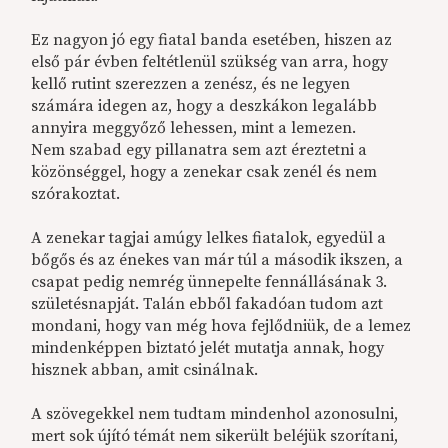
Ez nagyon jó egy fiatal banda esetében, hiszen az
első pár évben feltétlenül szükség van arra, hogy
kellő rutint szerezzen a zenész, és ne legyen
számára idegen az, hogy a deszkákon legalább
annyira meggyőző lehessen, mint a lemezen.
Nem szabad egy pillanatra sem azt éreztetni a
közönséggel, hogy a zenekar csak zenél és nem
szórakoztat.
A zenekar tagjai amúgy lelkes fiatalok, egyedül a
bőgős és az énekes van már túl a második ikszen, a
csapat pedig nemrég ünnepelte fennállásának 3.
születésnapját. Talán ebből fakadóan tudom azt
mondani, hogy van még hova fejlődniük, de a lemez
mindenképpen biztató jelét mutatja annak, hogy
hisznek abban, amit csinálnak.
A szövegekkel nem tudtam mindenhol azonosulni,
mert sok újító témát nem sikerült beléjük szorítani,