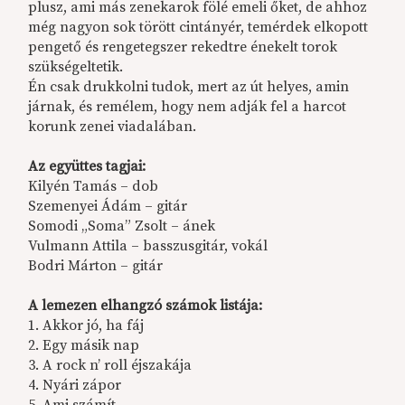
plusz, ami más zenekarok fölé emeli őket, de ahhoz
még nagyon sok törött cintányér, temérdek elkopott
pengető és rengetegszer rekedtre énekelt torok
szükségeltetik.
Én csak drukkolni tudok, mert az út helyes, amin
járnak, és remélem, hogy nem adják fel a harcot
korunk zenei viadalában.
Az együttes tagjai:
Kilyén Tamás – dob
Szemenyei Ádám – gitár
Somodi „Soma” Zsolt – ánek
Vulmann Attila – basszusgitár, vokál
Bodri Márton – gitár
A lemezen elhangzó számok listája:
1. Akkor jó, ha fáj
2. Egy másik nap
3. A rock n’ roll éjszakája
4. Nyári zápor