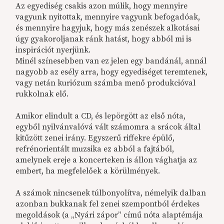
Az egyediség csakis azon múlik, hogy mennyire
vagyunk nyitottak, mennyire vagyunk befogadóak,
és mennyire hagyjuk, hogy más zenészek alkotásai
úgy gyakoroljanak ránk hatást, hogy abból mi is
inspirációt nyerjünk.
Minél színesebben van ez jelen egy bandánál, annál
nagyobb az esély arra, hogy egyediséget teremtenek,
vagy netán kuriózum számba menő produkcióval
rukkolnak elő.
Amikor elindult a CD, és lepörgött az első nóta,
egyből nyilvánvalóvá vált számomra a srácok által
kitűzött zenei irány. Egyszerű riffekre épülő,
refrénorientált muzsika ez abból a fajtából,
amelynek ereje a koncerteken is állon vághatja az
embert, ha megfelelőek a körülmények.
A számok nincsenek túlbonyolítva, némelyik dalban
azonban bukkanak fel zenei szempontból érdekes
megoldások (a „Nyári zápor” című nóta alaptémája