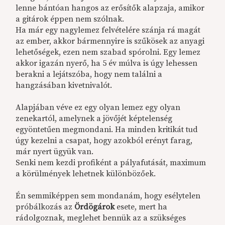
lenne bántóan hangos az erősítők alapzaja, amikor
a gitárok éppen nem szólnak.
Ha már egy nagylemez felvételére szánja rá magát
az ember, akkor bármennyire is szűkösek az anyagi
lehetőségek, ezen nem szabad spórolni. Egy lemez
akkor igazán nyerő, ha 5 év múlva is úgy lehessen
berakni a lejátszóba, hogy nem találni a
hangzásában kivetnivalót.
Alapjában véve ez egy olyan lemez egy olyan
zenekartól, amelynek a jövőjét képtelenség
egyöntetűen megmondani. Ha minden kritikát tud
úgy kezelni a csapat, hogy azokból erényt farag,
már nyert ügyük van.
Senki nem kezdi profiként a pályafutását, maximum
a körülmények lehetnek különbözőek.
Én semmiképpen sem mondanám, hogy esélytelen
próbálkozás az
Ördögárok
esete, mert ha
rádolgoznak, meglehet bennük az a szükséges