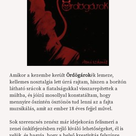
Amikor a kezembe került
Ördögárok
ék lemeze,
kellemes nosztalgia lett úrrá rajtam, hiszen a borítón
látható srácok a fiatalságukkal visszarepítettek a
múltba, és jóízű mosollyal konstatáltam, hogy
mennyire őszintén ösztönös tud lenni az a fajta
muzsikálás, amit az ember 18 éves fejjel művel.
Sok szerencsés zenész már idejekorán felismeri a
zenei önkifejezésben rejlő kiváló lehetőségeket, él is
velük, és hagyja, hogy a belső kreativitás felszínre