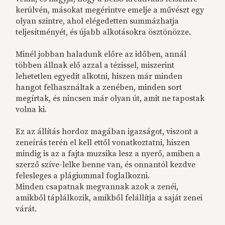
kerülvén, másokat megérintve emelje a művészt egy
olyan szintre, ahol elégedetten summázhatja
teljesítményét, és újabb alkotásokra ösztönözze.
Minél jobban haladunk előre az időben, annál
többen állnak elő azzal a tézissel, miszerint
lehetetlen egyedit alkotni, hiszen már minden
hangot felhasználtak a zenében, minden sort
megírtak, és nincsen már olyan út, amit ne tapostak
volna ki.
Ez az állítás hordoz magában igazságot, viszont a
zeneírás terén el kell ettől vonatkoztatni, hiszen
mindig is az a fajta muzsika lesz a nyerő, amiben a
szerző szíve-lelke benne van, és onnantól kezdve
felesleges a plágiummal foglalkozni.
Minden csapatnak megvannak azok a zenéi,
amikből táplálkozik, amikből felállítja a saját zenei
várát.