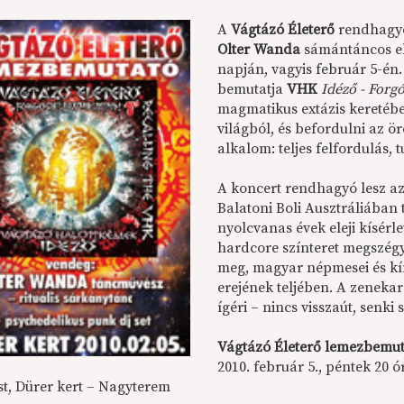
A
Vágtázó Életerő
rendhagyó 
Olter Wanda
sámántáncos e
napján, vagyis február 5-é
bemutatja
VHK
Idéző - Forgó
magmatikus extázis keretében
világból, és befordulni az ö
alkalom: teljes felfordulás, 
A koncert rendhagyó lesz azé
Balatoni Boli Ausztráliában 
nyolcvanas évek eleji kísérle
hardcore színteret megszégy
meg, magyar népmesei és kín
erejének teljében. A zeneka
ígéri – nincs visszaút, senki
Vágtázó Életerő lemezbemu
2010. február 5., péntek 20 ó
t, Dürer kert – Nagyterem