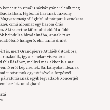
koncertjén rituális sárkánytánc jelenik meg
lőadásában, Jégbontó havának Taksony
n. Magyarország világhírű sámánpunk zenekara
szél!
című albumát egy három órás
. Aki szeretne kifordulni ebből a földi
rök beindulás birodalmába, annak itt az
tudatlóbáló hangerő, élni tanító őrület!
rt is, mert Grandpierre Attiláék üstdobosa,
tartózkodik, így a zenekar visszatér a
ti felállásához, mellyel már akkor is a mai
enítő erőt képviseltek. Sárkányokat idéznek
ai motívumok egyesítésével a forgószél
r pályafutásának egyik legvadabb koncertjét
 sem lesz biztonságban!
tató
ra