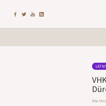
LÁTNI
VHK
Dür
Írta:
Meze