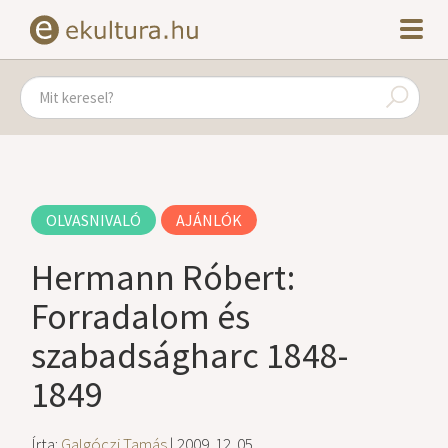
OLVASNIVALÓ
AJÁNLÓK
Hermann Róbert:
Forradalom és
szabadságharc 1848-
1849
Írta:
Galgóczi Tamás
| 2009. 12. 05.