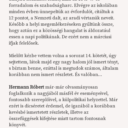
forradalom és szabadságharc. Elvégre az iskolában
minden évben ünnepeltük az évfordulót, citáltuk a
12 pontot, a Nemzeti dalt, az aradi vértanúk neveit.
Később a helyi megemlékezéseken gyűltünk össze,
hogy aztán ez a közösségi hangulat is áldozatául
essen a napi politikának. De ezért nem a márciusi
ifjak felelősek.
Mielőtt kézbe vettem volna a sorozat 14. kötetét, úgy
sejtettem, látok majd egy nagy halom jól ismert tényt,
s bíztam benne, ezúttal is megtudok számos, általam
korábban nem ismert részletet. És valóban…
Hermann Róbert
már-már olvasmányosan
foglalkozik a nagyjából másfél év eseményeivel,
fontosabb szereplőivel, a külpolitikai helyzettel. Már
ezért is dicséretet érdemel, de igazából a korábban
kevésbé ismertetett részletek, illetve az
összefüggések kifejtése miatt tartom fontosnak
könyvét.