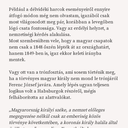
Például a délvidéki harcok eseményeiről ennyire
átfogó módon még nem olvastam, igazából csak
most világosodott meg pár, korábban a levegőben
lógó csata fontossága. Vagy az erdélyi helyzet, a
nemzetiségi kérdés alakulása.
Most szembesültem vele, hogy a magyar csapatok
nem csak a 1848 őszén lépték át az országhatárt,
hanem 1849-ben is, igaz ekkor keleti irányba
mentek.
Vagy ott van a trónfosztás, ami sosem történik meg,
ha a törvényes magyar király nem mond le trónjáról
Ferenc József javára. Amely lépés ugyan teljesen
logikus volt a Habsburgok részéről, mégis
felháborította az alattvalókat.
„Magyarország királyi széke, a nemzet előleges
megegyezése nélkül csak az emberiség közös
törvénye következtében, a koronás király halála által