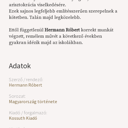
arisztokrácia viselkedésére.
Ezek sajnos legfeljebb említésszerűen szerepelnek a
kötetben. Talán majd legközelebb.
Ettől függetlenül
Hermann Róbert
korrekt munkát
végzett, remélem művét a következő években
gyakran idézik majd az iskolákban.
Adatok
Szerző / rendező:
Hermann Róbert
Sorozat:
Magyarország története
Kiadó / forgalmazó:
Kossuth Kiadó