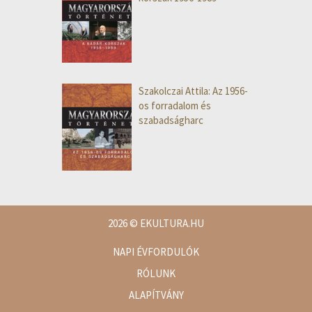
Szakolczai Attila: Az 1956-
os forradalom és
szabadságharc
2026
© EKULTURA.HU
NAPI ÉVFORDULÓK
RÓLUNK
ALAPÍTVÁNY