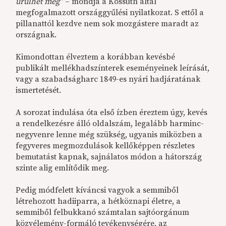
ürülhet meg”
– mondja a Kossuth által
megfogalmazott országgyűlési nyilatkozat. S ettől a
pillanattól kezdve nem sok mozgástere maradt az
országnak.
Kimondottan élveztem a korábban kevésbé
publikált mellékhadszínterek eseményeinek leírását,
vagy a szabadságharc 1849-es nyári hadjáratának
ismertetését.
A sorozat indulása óta első ízben éreztem úgy, kevés
a rendelkezésre álló oldalszám, legalább harminc-
negyvenre lenne még szükség, ugyanis miközben a
fegyveres megmozdulások kellőképpen részletes
bemutatást kapnak, sajnálatos módon a hátország
szinte alig említődik meg.
Pedig módfelett kíváncsi vagyok a semmiből
létrehozott hadiiparra, a hétköznapi életre, a
semmiből felbukkanó számtalan sajtóorgánum
közvélemény-formáló tevékenységére, az