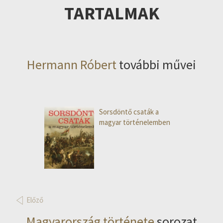
TARTALMAK
Hermann Róbert
további művei
Sorsdöntő csaták a
magyar történelemben
Előző
Magyarország története
sorozat