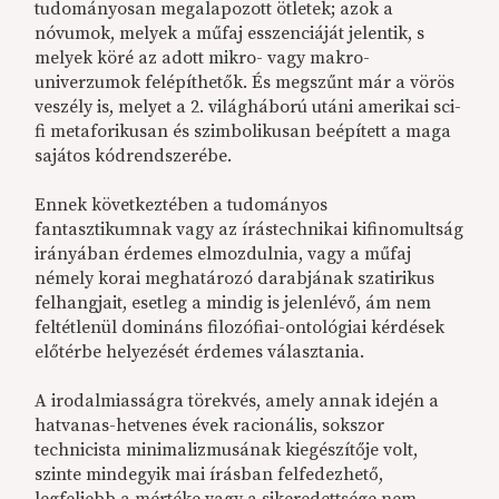
tudományosan megalapozott ötletek; azok a
nóvumok, melyek a műfaj esszenciáját jelentik, s
melyek köré az adott mikro- vagy makro-
univerzumok felépíthetők. És megszűnt már a vörös
veszély is, melyet a 2. világháború utáni amerikai sci-
fi metaforikusan és szimbolikusan beépített a maga
sajátos kódrendszerébe.
Ennek következtében a tudományos
fantasztikumnak vagy az írástechnikai kifinomultság
irányában érdemes elmozdulnia, vagy a műfaj
némely korai meghatározó darabjának szatirikus
felhangjait, esetleg a mindig is jelenlévő, ám nem
feltétlenül domináns filozófiai-ontológiai kérdések
előtérbe helyezését érdemes választania.
A irodalmiasságra törekvés, amely annak idején a
hatvanas-hetvenes évek racionális, sokszor
technicista minimalizmusának kiegészítője volt,
szinte mindegyik mai írásban felfedezhető,