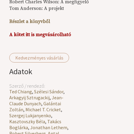
Robert Charles Wilson: A megfigyelő
Tom Anderson: A projekt
Részlet a könyvből
A kötet itt is megvásárolható
Kedvezményes vásárlás
Adatok
Szerző / rendező:
Ted Chiang
,
Szélesi Sándor
,
Arkagyij Sztrugackij
,
Jean-
Claude Dunyach
,
Galántai
Zoltán
,
Michael T. Cricket
,
Szergej Lukjanyenko
,
Kasztovszky Béla
,
Takács
Boglárka
,
Jonathan Lethem
,
Robert Silverberg
,
Antal