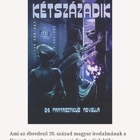
Ami az ébredező 20. század magyar irodalmának a