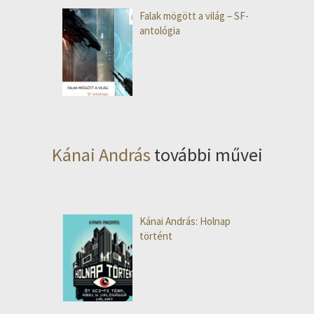
Falak mögött a világ – SF-
antológia
Kánai András
további művei
Kánai András: Holnap
történt