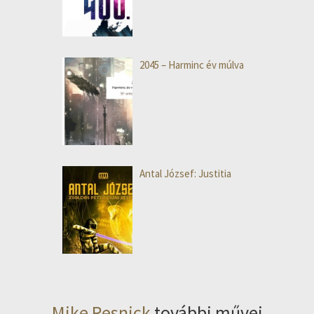
2045 – Harminc év múlva
Antal József: Justitia
Mike Resnick
további művei