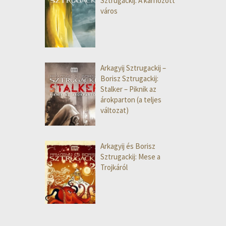
Sztrugackij: A kárhozott
város
Arkagyij Sztrugackij –
Borisz Sztrugackij:
Stalker – Piknik az
árokparton (a teljes
változat)
Arkagyij és Borisz
Sztrugackij: Mese a
Trojkáról