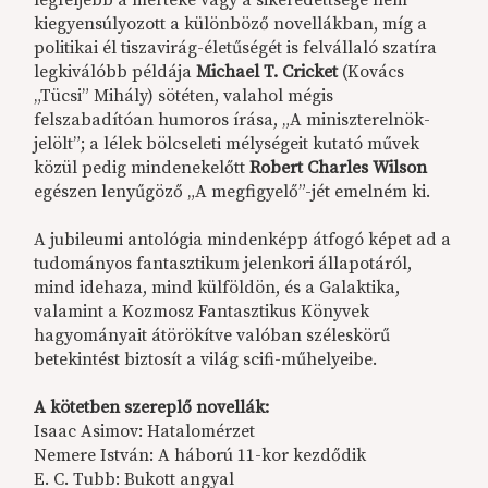
legfeljebb a mértéke vagy a sikeredettsége nem
kiegyensúlyozott a különböző novellákban, míg a
politikai él tiszavirág-életűségét is felvállaló szatíra
legkiválóbb példája
Michael T. Cricket
(Kovács
„Tücsi” Mihály) sötéten, valahol mégis
felszabadítóan humoros írása, „A miniszterelnök-
jelölt”; a lélek bölcseleti mélységeit kutató művek
közül pedig mindenekelőtt
Robert Charles Wilson
egészen lenyűgöző „A megfigyelő”-jét emelném ki.
A jubileumi antológia mindenképp átfogó képet ad a
tudományos fantasztikum jelenkori állapotáról,
mind idehaza, mind külföldön, és a Galaktika,
valamint a Kozmosz Fantasztikus Könyvek
hagyományait átörökítve valóban széleskörű
betekintést biztosít a világ scifi-műhelyeibe.
A kötetben szereplő novellák:
Isaac Asimov: Hatalomérzet
Nemere István: A háború 11-kor kezdődik
E. C. Tubb: Bukott angyal