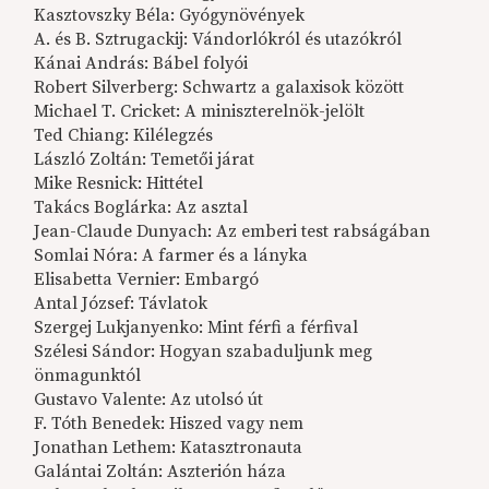
Kasztovszky Béla: Gyógynövények
A. és B. Sztrugackij: Vándorlókról és utazókról
Kánai András: Bábel folyói
Robert Silverberg: Schwartz a galaxisok között
Michael T. Cricket: A miniszterelnök-jelölt
Ted Chiang: Kilélegzés
László Zoltán: Temetői járat
Mike Resnick: Hittétel
Takács Boglárka: Az asztal
Jean-Claude Dunyach: Az emberi test rabságában
Somlai Nóra: A farmer és a lányka
Elisabetta Vernier: Embargó
Antal József: Távlatok
Szergej Lukjanyenko: Mint férfi a férfival
Szélesi Sándor: Hogyan szabaduljunk meg
önmagunktól
Gustavo Valente: Az utolsó út
F. Tóth Benedek: Hiszed vagy nem
Jonathan Lethem: Katasztronauta
Galántai Zoltán: Aszterión háza