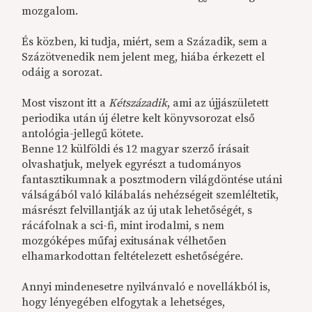
mozgalom.
És közben, ki tudja, miért, sem a Századik, sem a
Százötvenedik nem jelent meg, hiába érkezett el
odáig a sorozat.
Most viszont itt a
Kétszázadik
, ami az újjászületett
periodika után új életre kelt könyvsorozat első
antológia-jellegű kötete.
Benne 12 külföldi és 12 magyar szerző írásait
olvashatjuk, melyek egyrészt a tudományos
fantasztikumnak a posztmodern világdöntése utáni
válságából való kilábalás nehézségeit szemléltetik,
másrészt felvillantják az új utak lehetőségét, s
rácáfolnak a sci-fi, mint irodalmi, s nem
mozgóképes műfaj exitusának vélhetően
elhamarkodottan feltételezett eshetőségére.
Annyi mindenesetre nyilvánvaló e novellákból is,
hogy lényegében elfogytak a lehetséges,