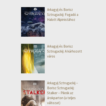
Arkagyij és Borisz
Sztrugackij: Fogadó a
Halott Alpinistához
Arkagyij és Borisz
Sztrugackij: A kárhozott
város
Arkagyij Sztrugackij –
Borisz Sztrugackij:
Stalker – Piknik az
árokparton (a teljes
változat)