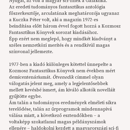
Nyugat, az volt a magyar sci-finek a Galaktika.
Az eredeti tudományos fantasztikus antológia
főszerkesztője, arculatának meghatározója ugyanaz
a Kuczka Péter volt, aki a magazin 1972-es
beindítása előtt három évvel fogott hozzá a Kozmosz
Fantasztikus Könyvek sorozat kiadásához.
Épp ezért nem meglepő, hogy mindkét kiadványt a
széles nemzetközi merítés és a rendkívül magas
színvonal jellemezte.
1977-ben a kiadó különleges kötettel ünnepelte a
Kozmosz Fantasztikus Könyvek nem években mért
demicentenáriumát.
Ötvenedik
címmel olyan
válogatás jelent meg, amely a legjelentősebbek
mellett kevésbé ismert, ám kiváló alkotók novelláit
gyűjtötte egybe.
Ám talán a tudományos eredmények elméleti síkra
terelődése, talán az űrprogramok mindennapivá
válása miatt, a következő esztendőkben – a
voltaképp szokatlanul magas példányszámok
ellenére – haldokolni kezdett a magyarországi sci-fi