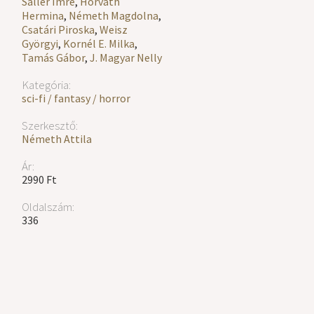
Sallér Imre
,
Horváth
Hermina
,
Németh Magdolna
,
Csatári Piroska
,
Weisz
Györgyi
,
Kornél E. Milka
,
Tamás Gábor
,
J. Magyar Nelly
Kategória:
sci-fi / fantasy / horror
Szerkesztő:
Németh Attila
Ár:
2990 Ft
Oldalszám:
336