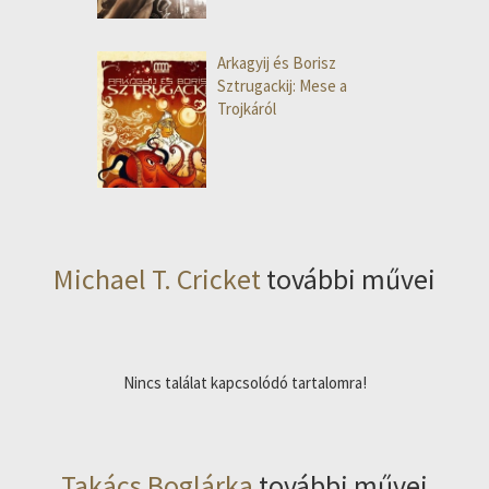
Arkagyij és Borisz
Sztrugackij: Mese a
Trojkáról
Michael T. Cricket
további művei
Nincs találat kapcsolódó tartalomra!
Takács Boglárka
további művei