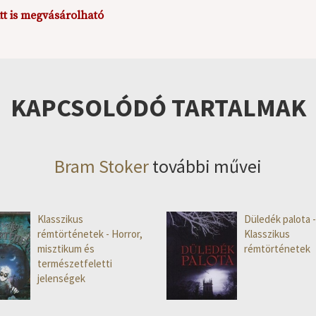
itt is megvásárolható
KAPCSOLÓDÓ TARTALMAK
Bram Stoker
további művei
Klasszikus
Düledék palota -
rémtörténetek - Horror,
Klasszikus
misztikum és
rémtörténetek
természetfeletti
jelenségek