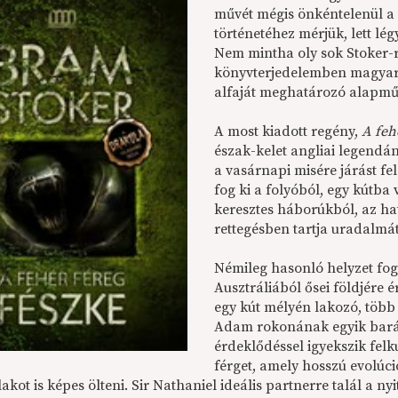
művét mégis önkéntelenül a 
történetéhez mérjük, lett lé
Nem mintha oly sok Stoker-
könyvterjedelemben magyaru
alfaját meghatározó alapmű 
A most kiadott regény,
A feh
észak-kelet angliai legendán
a vasárnapi misére járást fe
fog ki a folyóból, egy kútba 
keresztes háborúkból, az h
rettegésben tartja uradalmát
Némileg hasonló helyzet fo
Ausztráliából ősei földjére
egy kút mélyén lakozó, több
Adam rokonának egyik barát
érdeklődéssel igyekszik felku
férget, amely hosszú evolúci
kot is képes ölteni. Sir Nathaniel ideális partnerre talál a 