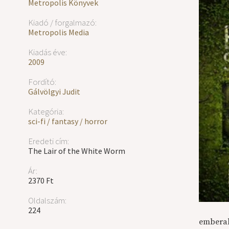
Metropolis Könyvek
Kiadó / forgalmazó:
Metropolis Media
Kiadás éve:
2009
Fordító:
Gálvölgyi Judit
Kategória:
sci-fi / fantasy / horror
Eredeti cím:
The Lair of the White Worm
Ár:
2370 Ft
Oldalszám:
224
emberala