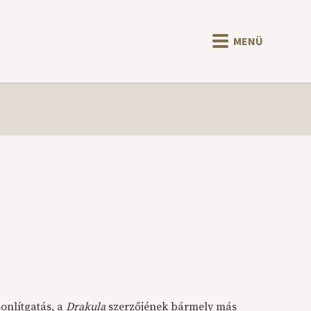
MENÜ
onlítgatás, a
Drakula
szerzőjének bármely más