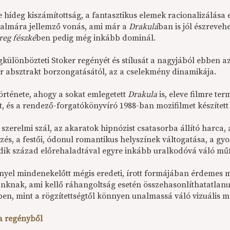
le hideg kiszámítottság, a fantasztikus elemek racionalizálás
almára jellemző vonás, ami már a
Drakulá
ban is jól észreveh
reg fészké
ben pedig még inkább dominál.
különbözteti Stoker regényét és stílusát a nagyjából ebben a
 absztrakt borzongatásától, az a cselekmény dinamikája.
története, ahogy a sokat emlegetett
Drakula
is, eleve filmre ter
t, és a rendező-forgatókönyvíró 1988-ban mozifilmet készített
 szerelmi szál, az akaratok hipnózist csatasorba állító harca,
dözés, a festői, ódonul romantikus helyszínek váltogatása, a 
dik század előrehaladtával egyre inkább uralkodóvá váló műfa
nyel mindenekelőtt mégis eredeti, írott formájában érdemes m
ánknak, ami kellő ráhangoltság esetén összehasonlíthatatlan
en, mint a rögzítettségtől könnyen unalmassá váló vizuális 
 a regényből