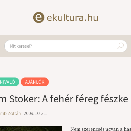
NIVALÓ
AJÁNLÓK
m Stoker: A fehér féreg fészke
amb Zoltán
| 2009. 10. 31.
Nem szerencsés ugyan a has