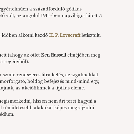
a egyértelműen a századforduló gótikus
ető volt, az angolul 1911-ben napvilágot látott
A
z időben alkotni kezdő
H. P. Lovecraft
letisztult,
mett (ahogy az ötlet
Ken Russell
elméjében meg
 a regényből).
 a szinte rendszeres útra kelés, az izgalmakkal
gyomorforgató, boldog befejezés mind-mind egy,
jnak, az akciófilmnek a tipikus eleme.
egismerkedni, hiszen nem árt teret hagyni a
ul rémületesebb alakokat képes megrajzolni
médium.