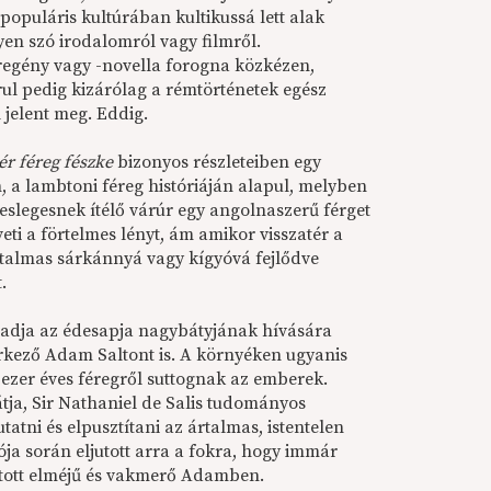
populáris kultúrában kultikussá lett alak
gyen szó irodalomról vagy filmről.
regény vagy -novella forogna közkézen,
l pedig kizárólag a rémtörténetek egész
jelent meg. Eddig.
ér féreg fészke
bizonyos részleteiben egy
, a lambtoni féreg históriáján alapul, melyben
leslegesnek ítélő várúr egy angolnaszerű férget
veti a förtelmes lényt, ám amikor visszatér a
atalmas sárkánnyá vagy kígyóvá fejlődve
.
gadja az édesapja nagybátyjának hívására
 érkező Adam Saltont is. A környéken ugyanis
 ezer éves féregről suttognak az emberek.
ja, Sir Nathaniel de Salis tudományos
tatni és elpusztítani az ártalmas, istentelen
ója során eljutott arra a fokra, hogy immár
nyitott elméjű és vakmerő Adamben.