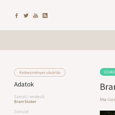
OLVAS
Kedvezményes vásárlás
Adatok
Bra
Szerző / rendező:
Írta:
Gal
Bram Stoker
Sorozat: