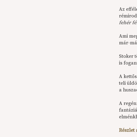
Az effé
rémirod
fehér fé
Ami meg
már-már
Stoker 
is fogan
A kettős
teli ül
a husza
A regén
fantázi
elménkb
Részlet