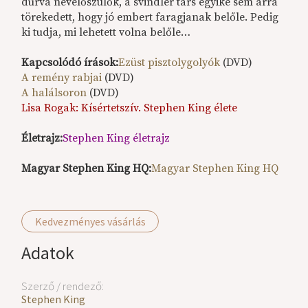
durva nevelőszülők, a svindler társ egyike sem arra
törekedett, hogy jó embert faragjanak belőle. Pedig
ki tudja, mi lehetett volna belőle…
Kapcsolódó írások:
Ezüst pisztolygolyók
(DVD)
A remény rabjai
(DVD)
A halálsoron
(DVD)
Lisa Rogak: Kísértetszív. Stephen King élete
Életrajz:
Stephen King életrajz
Magyar Stephen King HQ:
Magyar Stephen King HQ
Kedvezményes vásárlás
Adatok
Szerző / rendező:
Stephen King