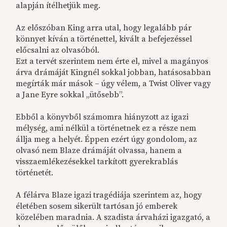
alapján ítélhetjük meg.
Az előszóban King arra utal, hogy legalább pár
könnyet kíván a történettel, kivált a befejezéssel
előcsalni az olvasóból.
Ezt a tervét szerintem nem érte el, mivel a magányos
árva drámáját Kingnél sokkal jobban, hatásosabban
megírták már mások – úgy vélem, a Twist Oliver vagy
a Jane Eyre sokkal „ütősebb”.
Ebből a könyvből számomra hiányzott az igazi
mélység, ami nélkül a történetnek ez a része nem
állja meg a helyét. Éppen ezért úgy gondolom, az
olvasó nem Blaze drámáját olvassa, hanem a
visszaemlékezésekkel tarkított gyerekrablás
történetét.
A félárva Blaze igazi tragédiája szerintem az, hogy
életében sosem sikerült tartósan jó emberek
közelében maradnia. A szadista árvaházi igazgató, a