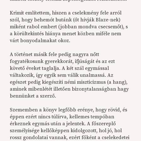
Krimit említettem, hiszen a cselekmény fele arról
szól, hogy behemót butánk (őt hívják Blaze-nek)
miként rabol embert (jobban mondva csecsemőt), s
a körültekintés hiánya menet közben miféle nem
várt bonyodalmakat okoz.
A történet másik fele pedig nagyra nőtt
fogyatékosunk gyerekkorát, ifjúságát és az ezt
követő éveket taglalja. A két szál egymással
váltakozik, így egyik sem válik unalmassá. Az
egészet pedig kiegészíti némi miszticizmus (a hang),
aminek mibenlétét illetően bizonytalanságban hagy
bennünket a szerző.
Szememben a könyv legfőbb erénye, hogy rövid, és
éppen ezért nincs túlírva, kellemes tempóban
érkeznek egymás után a jelentek. A főszereplő
személyisége kellőképpen kidolgozott, hol jó, hol
rossz gondolatai vannak, ezért főként a cselekedetei