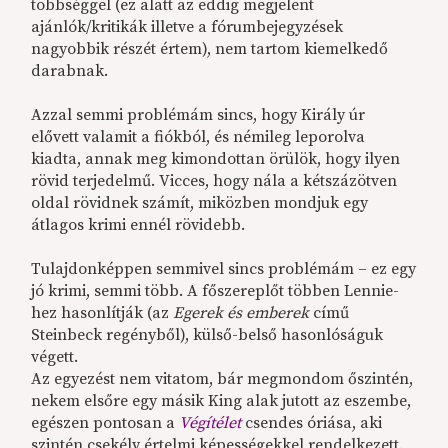
többséggel (ez alatt az eddig megjelent
ajánlók/kritikák illetve a fórumbejegyzések
nagyobbik részét értem), nem tartom kiemelkedő
darabnak.
Azzal semmi problémám sincs, hogy Király úr
elővett valamit a fiókból, és némileg leporolva
kiadta, annak meg kimondottan örülök, hogy ilyen
rövid terjedelmű. Vicces, hogy nála a kétszázötven
oldal rövidnek számít, miközben mondjuk egy
átlagos krimi ennél rövidebb.
Tulajdonképpen semmivel sincs problémám – ez egy
jó krimi, semmi több. A főszereplőt többen Lennie-
hez hasonlítják (az
Egerek és emberek
című
Steinbeck regényből), külső-belső hasonlóságuk
végett.
Az egyezést nem vitatom, bár megmondom őszintén,
nekem elsőre egy másik King alak jutott az eszembe,
egészen pontosan a
Végítélet
csendes óriása, aki
szintén csekély értelmi képességekkel rendelkezett.