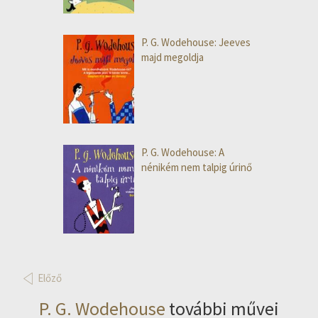
P. G. Wodehouse: Jeeves
majd megoldja
P. G. Wodehouse: A
nénikém nem talpig úrinő
Előző
P. G. Wodehouse
további művei