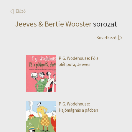
Előző
Jeeves & Bertie Wooster
sorozat
Következő
P. G. Wodehouse: Fő a
pléhpofa, Jeeves
P. G. Wodehouse:
Hajómágnás a pácban