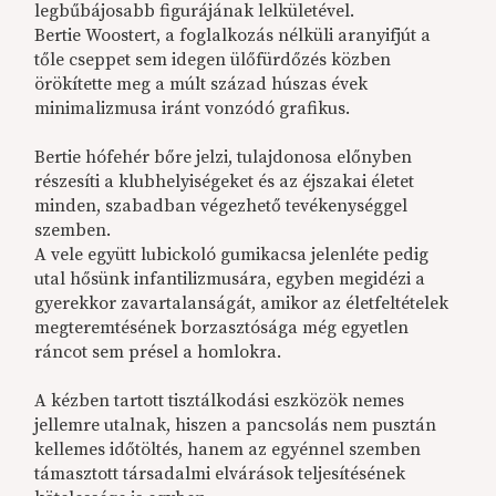
legbűbájosabb figurájának lelkületével.
Bertie Woostert, a foglalkozás nélküli aranyifjút a
tőle cseppet sem idegen ülőfürdőzés közben
örökítette meg a múlt század húszas évek
minimalizmusa iránt vonzódó grafikus.
Bertie hófehér bőre jelzi, tulajdonosa előnyben
részesíti a klubhelyiségeket és az éjszakai életet
minden, szabadban végezhető tevékenységgel
szemben.
A vele együtt lubickoló gumikacsa jelenléte pedig
utal hősünk infantilizmusára, egyben megidézi a
gyerekkor zavartalanságát, amikor az életfeltételek
megteremtésének borzasztósága még egyetlen
ráncot sem présel a homlokra.
A kézben tartott tisztálkodási eszközök nemes
jellemre utalnak, hiszen a pancsolás nem pusztán
kellemes időtöltés, hanem az egyénnel szemben
támasztott társadalmi elvárások teljesítésének