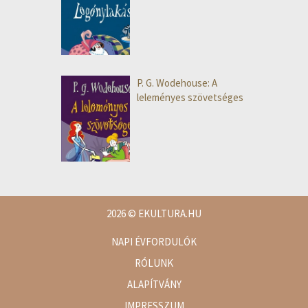
P. G. Wodehouse: A
leleményes szövetséges
2026
© EKULTURA.HU
NAPI ÉVFORDULÓK
RÓLUNK
ALAPÍTVÁNY
IMPRESSZUM