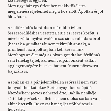
kötelessége is egyben.
Mert ugyebár egy úriember csakis tökéletes
megjelenéssel jelenhet meg a köz előtt. Ápoltan és jól
öltözötten.
Az öltözködés korábban már több ízben
összezördüléshez vezetett Bertie és Jeeves között, s
mivel ezúttal nyilvánvalóan szó sincs ruhadarabról
(hacsak a gumikacsát nem tekintjük annak), a
problémát az ápoltságban kell keresnünk.
Merthogy az élet még az olyan gondtalan férfiúnak
sem fenékig tejfel, aki nem csupán önként vállalt
agglegénységére büszke, hanem frissen növesztett
bajszára is.
Azonban ez a pár jelentéktelen szőrszál nem várt
bonyodalmakat okoz Bertie nyugalomra épülő
létezésében: Jeeves neheztel érte, Dahlia nénikéje
sértő kifejezésekkel illeti – s nem utolsó sorban van,
akinek tetszik. De ez csak még ijesztőbbé teszi a
helyzetet.