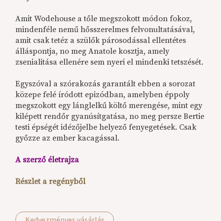
Amit Wodehouse a tőle megszokott módon fokoz,
mindenféle nemű hősszerelmes felvonultatásával,
amit csak tetéz a szülők párosodással ellentétes
álláspontja, no meg Anatole kosztja, amely
zsenialitása ellenére sem nyeri el mindenki tetszését.
Egyszóval a szórakozás garantált ebben a sorozat
közepe felé íródott epizódban, amelyben éppoly
megszokott egy lánglelkű költő merengése, mint egy
kilépett rendőr gyanúsítgatása, no meg persze Bertie
testi épségét idézőjelbe helyező fenyegetések. Csak
győzze az ember kacagással.
A szerző életrajza
Részlet a regényből
Kedvezményes vásárlás