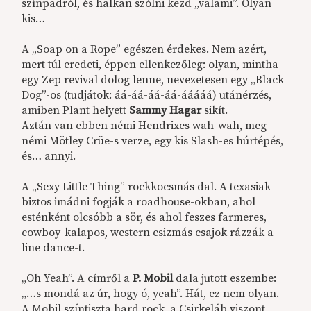
színpadról, és halkan szólni kezd „valami”. Olyan
kis…
A „Soap on a Rope” egészen érdekes. Nem azért,
mert túl eredeti, éppen ellenkezőleg: olyan, mintha
egy Zep revival dolog lenne, nevezetesen egy „Black
Dog”-os (tudjátok: áá-áá-áá-áá-ááááá) utánérzés,
amiben Plant helyett
Sammy Hagar
sikít.
Aztán van ebben némi Hendrixes wah-wah, meg
némi Mötley Crüe-s verze, egy kis Slash-es húrtépés,
és… annyi.
A „Sexy Little Thing” rockkocsmás dal. A texasiak
biztos imádni fogják a roadhouse-okban, ahol
esténként olcsóbb a sör, és ahol feszes farmeres,
cowboy-kalapos, western csizmás csajok rázzák a
line dance-t.
„Oh Yeah”. A címről a
P. Mobil
dala jutott eszembe:
„…s mondá az úr, hogy ó, yeah”. Hát, ez nem olyan.
A Mobil színtiszta hard rock, a Csirkeláb viszont