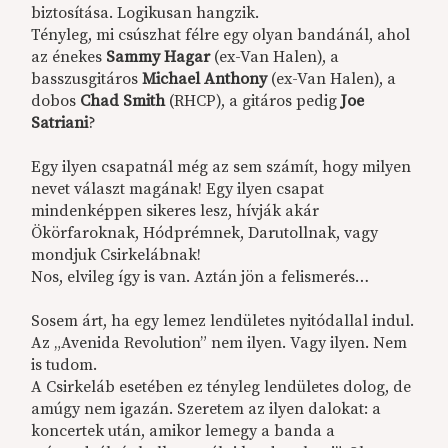
biztosítása. Logikusan hangzik.
Tényleg, mi csúszhat félre egy olyan bandánál, ahol
az énekes
Sammy Hagar
(ex-Van Halen), a
basszusgitáros
Michael Anthony
(ex-Van Halen), a
dobos
Chad Smith
(RHCP), a gitáros pedig
Joe
Satriani
?
Egy ilyen csapatnál még az sem számít, hogy milyen
nevet választ magának! Egy ilyen csapat
mindenképpen sikeres lesz, hívják akár
Ökörfaroknak, Hódprémnek, Darutollnak, vagy
mondjuk Csirkelábnak!
Nos, elvileg így is van. Aztán jön a felismerés…
Sosem árt, ha egy lemez lendületes nyitódallal indul.
Az „Avenida Revolution” nem ilyen. Vagy ilyen. Nem
is tudom.
A Csirkeláb esetében ez tényleg lendületes dolog, de
amúgy nem igazán. Szeretem az ilyen dalokat: a
koncertek után, amikor lemegy a banda a