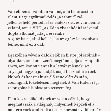
sőt!
Van ebben a számban valami, ami határozottan a
Plant-Page együttműködés „Kashmir”-ral
jellemezhető periódusára emlékeztet, és van benne
valami, ami a VHK „Az Éden visszahódítása” című
dupla albumát juttatja eszembe.
A gitár hasít, ahol kell, és ha az egész lemez olyan
lenne, mint ez a dal…
Egészében véve: a dalok élőben biztos jól szólnak –
olyankor, amikor a zenét megtámogatja a színpadi
show, amikor ott vannak a látványelemek. Az
anyagot nagyon jól tudják majd használni a rock
klubok és kocsmák: az élő zene előtt és után,
coolingnak tökéletesen megfelel. A Van Halen régi
rajongóinak is biztosan tetszeni fog.
Ha a közreműködőknek az volt a céljuk, hogy
megmutassák a világnak, milyennek képzeli el a
modern rock and rollt a texasi kocsmák valóban úri