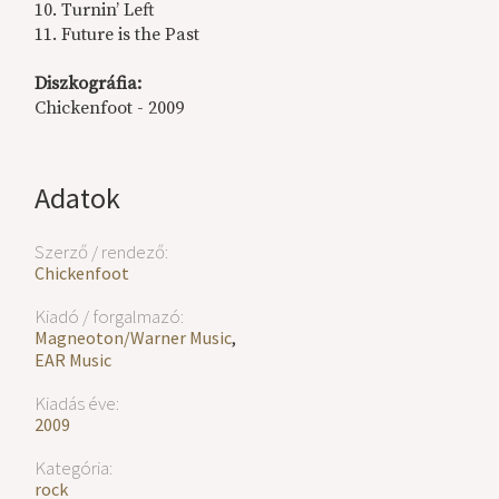
10. Turnin’ Left
11. Future is the Past
Diszkográfia:
Chickenfoot - 2009
Adatok
Szerző / rendező:
Chickenfoot
Kiadó / forgalmazó:
Magneoton/Warner Music
,
EAR Music
Kiadás éve:
2009
Kategória:
rock