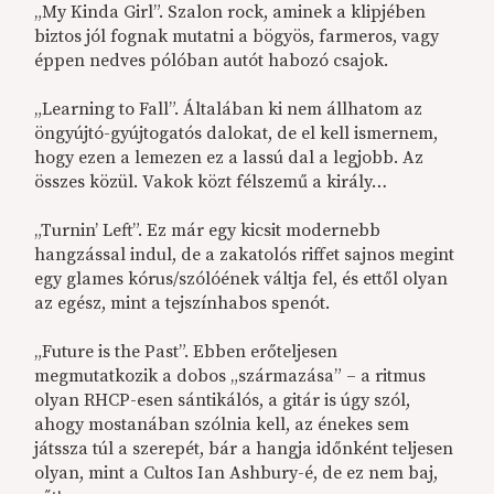
„My Kinda Girl”. Szalon rock, aminek a klipjében
biztos jól fognak mutatni a bögyös, farmeros, vagy
éppen nedves pólóban autót habozó csajok.
„Learning to Fall”. Általában ki nem állhatom az
öngyújtó-gyújtogatós dalokat, de el kell ismernem,
hogy ezen a lemezen ez a lassú dal a legjobb. Az
összes közül. Vakok közt félszemű a király…
„Turnin’ Left”. Ez már egy kicsit modernebb
hangzással indul, de a zakatolós riffet sajnos megint
egy glames kórus/szólóének váltja fel, és ettől olyan
az egész, mint a tejszínhabos spenót.
„Future is the Past”. Ebben erőteljesen
megmutatkozik a dobos „származása” – a ritmus
olyan RHCP-esen sántikálós, a gitár is úgy szól,
ahogy mostanában szólnia kell, az énekes sem
játssza túl a szerepét, bár a hangja időnként teljesen
olyan, mint a Cultos Ian Ashbury-é, de ez nem baj,