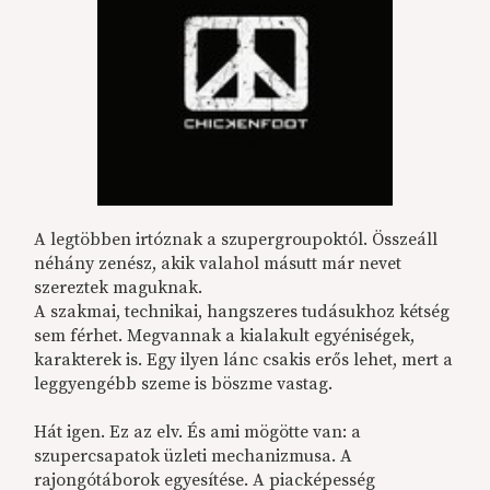
A legtöbben irtóznak a szupergroupoktól. Összeáll
néhány zenész, akik valahol másutt már nevet
szereztek maguknak.
A szakmai, technikai, hangszeres tudásukhoz kétség
sem férhet. Megvannak a kialakult egyéniségek,
karakterek is. Egy ilyen lánc csakis erős lehet, mert a
leggyengébb szeme is böszme vastag.
Hát igen. Ez az elv. És ami mögötte van: a
szupercsapatok üzleti mechanizmusa. A
rajongótáborok egyesítése. A piacképesség