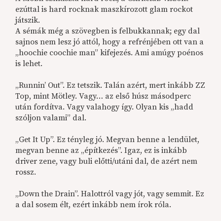
ezúttal is hard rocknak maszkírozott glam rockot
játszik.
A sémák még a szövegben is felbukkannak; egy dal
sajnos nem lesz jó attól, hogy a refrénjében ott van a
„hoochie coochie man” kifejezés. Ami amúgy poénos
is lehet.
„Runnin’ Out”. Ez tetszik. Talán azért, mert inkább ZZ
Top, mint Mötley. Vagy… az első húsz másodperc
után fordítva. Vagy valahogy így. Olyan kis „hadd
szóljon valami” dal.
„Get It Up”. Ez tényleg jó. Megvan benne a lendület,
megvan benne az „építkezés”. Igaz, ez is inkább
driver zene, vagy buli előtti/utáni dal, de azért nem
rossz.
„Down the Drain”. Halottról vagy jót, vagy semmit. Ez
a dal sosem élt, ezért inkább nem írok róla.