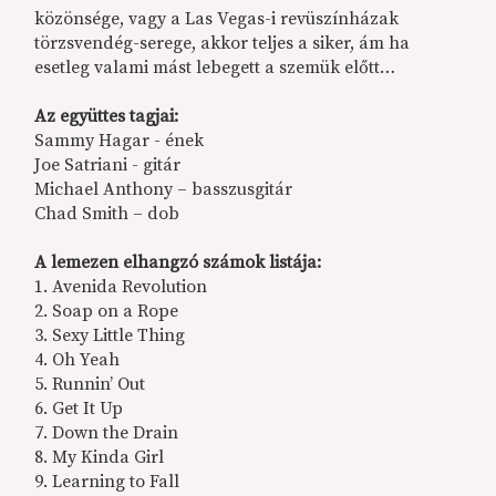
közönsége, vagy a Las Vegas-i revüszínházak
törzsvendég-serege, akkor teljes a siker, ám ha
esetleg valami mást lebegett a szemük előtt…
Az együttes tagjai:
Sammy Hagar - ének
Joe Satriani - gitár
Michael Anthony – basszusgitár
Chad Smith – dob
A lemezen elhangzó számok listája:
1. Avenida Revolution
2. Soap on a Rope
3. Sexy Little Thing
4. Oh Yeah
5. Runnin’ Out
6. Get It Up
7. Down the Drain
8. My Kinda Girl
9. Learning to Fall