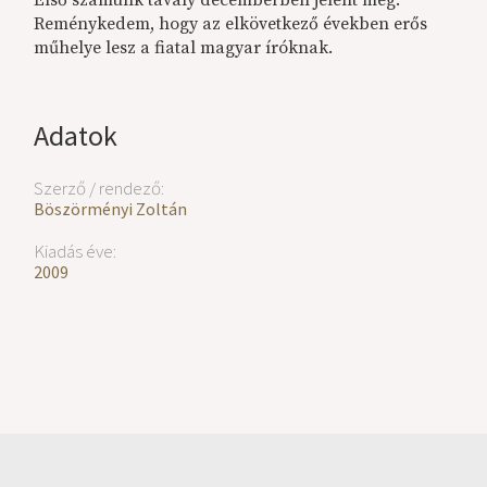
Reménykedem, hogy az elkövetkező években erős
műhelye lesz a fiatal magyar íróknak.
Adatok
Szerző / rendező:
Böszörményi Zoltán
Kiadás éve:
2009