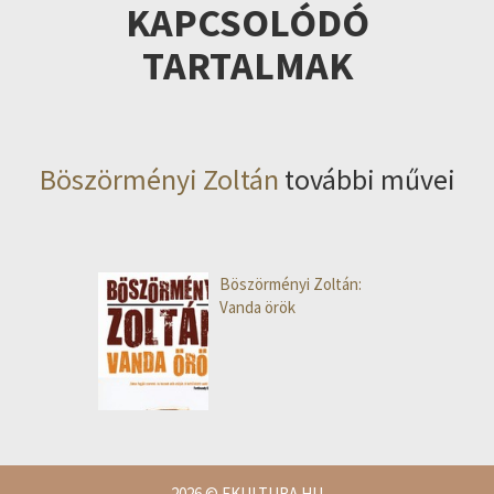
KAPCSOLÓDÓ
TARTALMAK
Böszörményi Zoltán
további művei
Böszörményi Zoltán:
Vanda örök
2026
© EKULTURA.HU