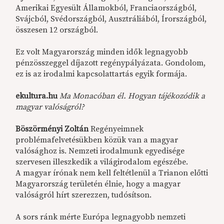
Amerikai Egyesült Államokból, Franciaországból,
Svájcból, Svédországból, Ausztráliából, Írországból,
összesen 12 országból.
Ez volt Magyarország minden idők legnagyobb
pénzösszeggel díjazott regénypályázata. Gondolom,
ez is az irodalmi kapcsolattartás egyik formája.
ekultura.hu
Ma Monacóban él. Hogyan tájékozódik a
magyar valóságról?
Böszörményi Zoltán
Regényeimnek
problémafelvetésükben közük van a magyar
valósághoz is. Nemzeti irodalmunk egyedisége
szervesen illeszkedik a világirodalom egészébe.
A magyar írónak nem kell feltétlenül a Trianon előtti
Magyarország területén élnie, hogy a magyar
valóságról hírt szerezzen, tudósítson.
A sors ránk mérte Európa legnagyobb nemzeti