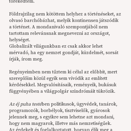
törekedtem.
Földrajzilag nem kötöttem helyhez a történéseket, az
olvasó barchóbázhat, melyik kontinensen játszódik
a történet. A mondanivaló szempontjából nem
tartottam relevánsnak megnevezni az országot,
helységet.
Globalizált világunkban ez csak akkor lehet
mérvadó, ha egy nemzet gondját, küzdelmét, sorsát
írják, írom meg.
Regényeimben nem tűztem ki célul az előbbit, mert
szereplőim közül egyik sem vívódik az említett
kérdésekkel. Megvalósításaik, reményeik, bukásuk
függvényében a világpolgár szindrómáit tükrözik.
Az éj puha testé
ben politikusok, ügyvédek, tanárok,
programozók, borbélyok, tisztviselők, gyárosok
jelennek meg, s egyikre sem lehetne azt mondani,
hogy nem magyarok, illetve más nemzetiségűek.
Az érdekelt és foglalkoztatott, hogyan élik meg a