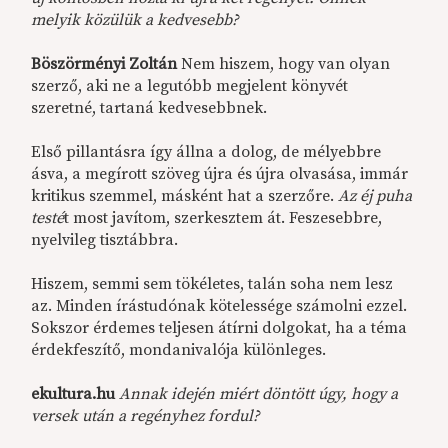
melyik közülük a kedvesebb?
Böszörményi Zoltán
Nem hiszem, hogy van olyan
szerző, aki ne a legutóbb megjelent könyvét
szeretné, tartaná kedvesebbnek.
Első pillantásra így állna a dolog, de mélyebbre
ásva, a megírott szöveg újra és újra olvasása, immár
kritikus szemmel, másként hat a szerzőre.
Az éj puha
testé
t most javítom, szerkesztem át. Feszesebbre,
nyelvileg tisztábbra.
Hiszem, semmi sem tökéletes, talán soha nem lesz
az. Minden írástudónak kötelessége számolni ezzel.
Sokszor érdemes teljesen átírni dolgokat, ha a téma
érdekfeszítő, mondanivalója különleges.
ekultura.hu
Annak idején miért döntött úgy, hogy a
versek után a regényhez fordul?