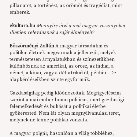
pillanatot, a történést, az örömöt és tragédiát, mint
emberek.
ekultura.hu
Mennyire érzi a mai magyar viszonyokat
illetően relevánsnak a saját élményeit?
Böszörményi Zoltán
A magyar társadalmi és
politikai életnek megvannak a jellemzői, melyek
természetesen árnyalatukban és színezetükben
különböznek az amerikai, az orosz, az indiai, a
német, a kínai, vagy a dél-afrikiétól, például. De
alapkérdéseikben szinte egyformák.
Gazdaságilag pedig klóónozottak. Megfigyeléseim
szerint a mai ember homo politicus, mert gazdasági
felemelkedését és bukását a politikai életbe
gyökerezteti. Nem lát olyan megnyilvánulási teret,
melynek ne lenne politikai vonzata.
A magyar polgár, hasonlóan a világ többiéhez,