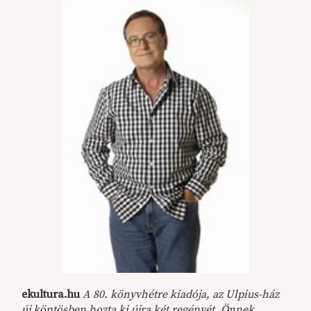
ekultura.hu
A 80. könyvhétre kiadója, az Ulpius-ház
új köntösben hozta ki újra két regényét. Önnek