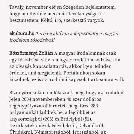
Tavaly, november elején Szegeden bejelentettem,
hogy mindenféle mecénási tevékenységet is
beszüntettem. Költő, író, szerkesztő vagyok.
ekultura.hu
Tartja-e aktívan a kapcsolatot a magyar
irodalom fősodrával?
Böszörményi Zoltán
A magyar irodalomnak csak
egy fősodrása van: a magyar irodalom sodrása. Ha
az olvasás kapcsolattartás, akkor igen. Minden
érdekel, ami megjelenik. Portálunkon sokan
közölnek, ez is az irodalmi kapcsolattartásomra vall.
Bizonyára sokan emlékeznek még, hogy az Irodalmi
Jelen 2004 novemberében 40 ezer dolláros
regénypályázatot hirdetett meg. Erre 283
pályamunkát küldtek be, a legtöbbet az
anyaországból (208) és Erdélyből (51).
De érkeztek művek Felvidékről, Délvidékről,
Újvidékről, Németországból, Írországból, az