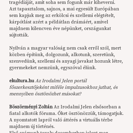
tragédiáját, amit soha sem fogunk már kiheverni.
Azt tapasztalom, sajnos, a mai egyesült Európában
sem kapjuk meg az erkölcsi és szellemi elégtételt,
kárpótlást azért a példátlan drámáért, amivel
majdnem kilencven éve népünket, országunkat
sújtották.
Nyilván a magyar valóság nem csak erről szól, mert
közben építünk, dolgozunk, alkotunk, szeretünk,
szenvedünk, szellemi és anyagi javakat hozunk létre,
gyermekeket nemzünk, egyszóval élünk.
ekultura.hu
Az Irodalmi Jelen portál
főszerkesztőjeként miféle impulzusokhoz juthat, és
mennyiben ösztönözhet másokat?
Böszörményi Zoltán
Az Irodalmi Jelen elsősorban a
fiatal alkotók fóruma. Őket ösztönözzük, támogatjuk.
A nyomtatott lapról való áttérés a virtuális térbe
majdnem új történés.
Első számunk tavaly decemberben jelent meg.