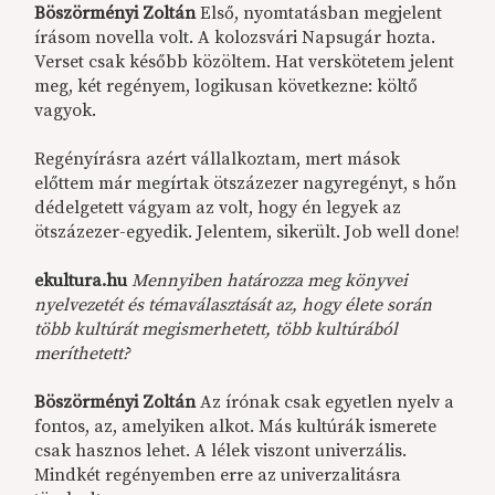
Böszörményi Zoltán
Első, nyomtatásban megjelent
írásom novella volt. A kolozsvári Napsugár hozta.
Verset csak később közöltem. Hat verskötetem jelent
meg, két regényem, logikusan következne: költő
vagyok.
Regényírásra azért vállalkoztam, mert mások
előttem már megírtak ötszázezer nagyregényt, s hőn
dédelgetett vágyam az volt, hogy én legyek az
ötszázezer-egyedik. Jelentem, sikerült. Job well done!
ekultura.hu
Mennyiben határozza meg könyvei
nyelvezetét és témaválasztását az, hogy élete során
több kultúrát megismerhetett, több kultúrából
meríthetett?
Böszörményi Zoltán
Az írónak csak egyetlen nyelv a
fontos, az, amelyiken alkot. Más kultúrák ismerete
csak hasznos lehet. A lélek viszont univerzális.
Mindkét regényemben erre az univerzalitásra