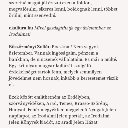
szeretné magát jól érezni ezen a földön,
megvalósulni, sikeres lenni, boldognak lenni, többet
örülni, mint szenvedni.
ekultura.hu
Mivel gazdagíthatja egy üzletember az
irodalmat?
Böszörményi Zoltán
Bocsánat! Nem vagyok
üzletember. Vannak ingóságaim, pénzem a
bankban, de nincsenek vállalataim. Ez már a múlté.
Egy-két olyan magyar kultúrát szolgáló
érdekeltséget tartok fenn, melyek semmilyen
jövedelmet nem hoznak, inkább a keresetemet viszik
el.
Ezek között említhetném az Erdélyben,
szórványvidéken, Arad, Temes, Krassó-Szörény,
Hunyad, Fehér megyékben megjelenő Nyugati Jelen
napilapot, az Irodalmi Jelen portált, az Irodalmi
Jelen Könyvek kiadót, az aradi Jelen Házat.