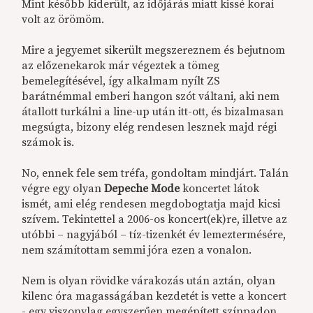
Mint később kiderült, az időjárás miatt kissé korai
volt az örömöm.
Mire a jegyemet sikerült megszereznem és bejutnom
az előzenekarok már végeztek a tömeg
bemelegítésével, így alkalmam nyílt ZS
barátnémmal emberi hangon szót váltani, aki nem
átallott turkálni a line-up után itt-ott, és bizalmasan
megsúgta, bizony elég rendesen lesznek majd régi
számok is.
No, ennek fele sem tréfa, gondoltam mindjárt. Talán
végre egy olyan
Depeche Mode
koncertet látok
ismét, ami elég rendesen megdobogtatja majd kicsi
szívem. Tekintettel a 2006-os koncert(ek)re, illetve az
utóbbi – nagyjából – tíz-tizenkét év lemeztermésére,
nem számítottam semmi jóra ezen a vonalon.
Nem is olyan rövidke várakozás után aztán, olyan
kilenc óra magasságában kezdetét is vette a koncert
- egy viszonylag egyszerűen megépített színpadon.