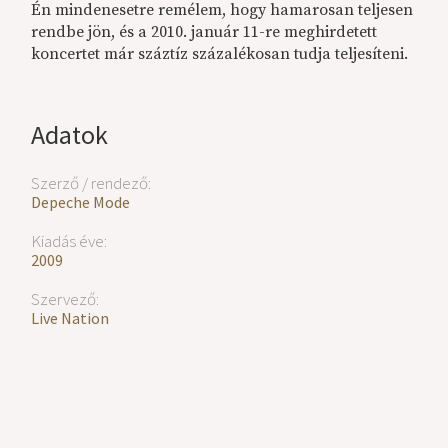
Én mindenesetre remélem, hogy hamarosan teljesen
rendbe jön, és a 2010. január 11-re meghirdetett
koncertet már száztíz százalékosan tudja teljesíteni.
Adatok
Szerző / rendező:
Depeche Mode
Kiadás éve:
2009
Szervező:
Live Nation