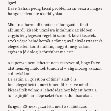
igazi.
Dave Gahan pedig kicsit problémásan veszi a magas
hangok jelentette akadályokat.
Miután a harmadik nóta is elhangzott a fenti
albumról, kisebb utazásra indultunk az időben -
vagyis ténylegesen régebbi számok következetek.
Ezek végre beindították a tömeg nyálelválasztását és
elégedetten konstatáltam, hogy itt még valami
egészen jó dolog is történhet ma este.
Azt persze nem lehetett nem észrevenni, hogy Dave –
akit nemrég műtöttek tumorral – alig mozog valamit
a deszkákon.
De aztán a „Question of time” alatt ő is
bemelegedhetett, mert innentől kezdve mintha
kicserélték volna: a lehetőségeihez képest hozta a
tömegőrjítő tánclépéseket és mozdulatsorokat.
És igen, ZS-nek igaza lett, mert az időutazás