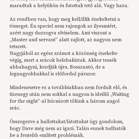
maradtak a helyükön és futottak tető alá. Vagy haza.
Az rendben van, hogy meg kell/illik énekeltetni a
tömeget. Én speciel nem rajongok az ilyesmiért,
azért nagy duzzogva elviselem. Ami viszont a
„Master and servant” alatt zajlott, az nagyon nem
tetszett.
Nagyjából az egész számot a közönség énekelte
végig, mert a srácok belebakiztak. Akkor tessék
abbahagyni, kezdjük újra. Bosszantó, de a
legnagyobbakkal is előfordul párszor.
Mindenesetre ez a továbbiakban nem fordult elő, és
tizenegy után nem sokkal a nagyon is ideillő „Waiting
for the night”-al búcsúzott tőlünk a három angol
srác.
Összegezve a hallottakat/látottakat úgy gondolom,
hogy Dave még nem az igazi. Talán ennek tudhatók
be a fentebb említett problémák.