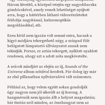
Három kivetítő, a középső tetején egy nagyobbacska
gömböcskével, amely remek lehetőséget nyújtott
arra, hogy a háttérben látható videorészleteket
feldobja nagyítással, halszemoptikás
megoldásokkal, stb.
Ezen kívül nem igazán volt semmi extra, hacsak a
kígyó módjára tekergethető négy, a színpad fölé
belógatott lámpatartó állványzatot annak nem
tekintjük. Persze, ez aztán tekergett, nyiklott-nyaklott
rendesen, ahogy azt a adott nóta megkövetelte.
A srácok mindjárt az elején az új,
Sounds of the
Universe
album nótáival kezdtek. Pár dolog így már
az első pillanatban nyilvánvalóvá vált számomra.
Például az, hogy velem együtt sokan gondolják
úgy: nagyon nem jól sikerült az új korong. A
hangmérnök nem igazán állt a helyzet magaslatán;
bár tisztán szól minden, az összhangzat nem az