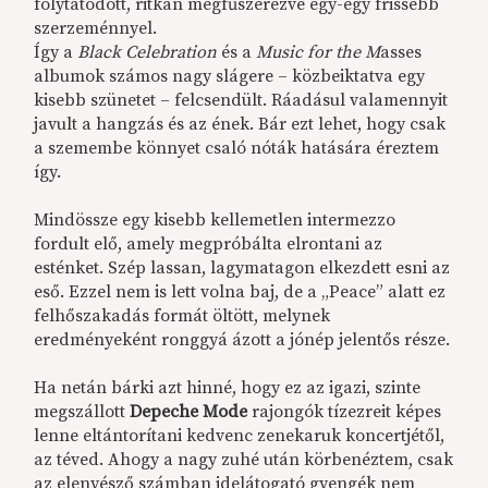
folytatódott, ritkán megfűszerezve egy-egy frissebb
szerzeménnyel.
Így a
Black Celebration
és a
Music for the M
asses
albumok számos nagy slágere – közbeiktatva egy
kisebb szünetet – felcsendült. Ráadásul valamennyit
javult a hangzás és az ének. Bár ezt lehet, hogy csak
a szemembe könnyet csaló nóták hatására éreztem
így.
Mindössze egy kisebb kellemetlen intermezzo
fordult elő, amely megpróbálta elrontani az
esténket. Szép lassan, lagymatagon elkezdett esni az
eső. Ezzel nem is lett volna baj, de a „Peace” alatt ez
felhőszakadás formát öltött, melynek
eredményeként ronggyá ázott a jónép jelentős része.
Ha netán bárki azt hinné, hogy ez az igazi, szinte
megszállott
Depeche Mode
rajongók tízezreit képes
lenne eltántorítani kedvenc zenekaruk koncertjétől,
az téved. Ahogy a nagy zuhé után körbenéztem, csak
az elenyésző számban idelátogató gyengék nem