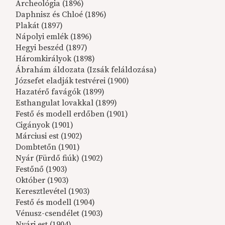
Archeológia (1896)
Daphnisz és Chloé (1896)
Plakát (1897)
Nápolyi emlék (1896)
Hegyi beszéd (1897)
Háromkirályok (1898)
Ábrahám áldozata (Izsák feláldozása)
Józsefet eladják testvérei (1900)
Hazatérő favágók (1899)
Esthangulat lovakkal (1899)
Festő és modell erdőben (1901)
Cigányok (1901)
Márciusi est (1902)
Dombtetőn (1901)
Nyár (Fürdő fiúk) (1902)
Festőnő (1903)
Október (1903)
Keresztlevétel (1903)
Festő és modell (1904)
Vénusz-csendélet (1903)
Nyári est (1904)