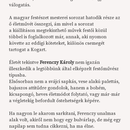
válogatás.
A magyar festészet mesterei sorozat hatodik része az
ő életművét összegzi, ám mivel a sorozat
a kiállításon megtekinthető művek festői közül
többel is foglalkozott már, annak, aki nyomon
követte az eddigi köteteket, különös csemegét
tartogat a Kogart.
Életét tekintve
Ferenczy Károly
nem igazán
illeszkedik a legtöbbünk által elképzelt festőművész
típusba.
Elsősorban nem a svájci sapkás, vese alakú palettás,
bajuszos attitűdre gondolok, hanem a bohém,
kicsapongó, heves életmódot folytató, vagy már-már
a végletekig befordult őstehetségek képére.
Ha nagyon le akarom sarkítani, Ferenczy unalmas
alak volt, akiről nem hogy egy bulvárlap, de még egy
napilap sem tudna cikkezni, ha ma élne.