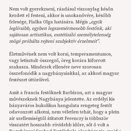
Nem volt gyerekzseni, ráadásul viszonylag későn
kezdett el festeni, akkor is unokanővére, később
felesége, Fialka Olga hatására. Mégis
„egyik
leglíraibb, egyben legszemérmesebb festőnk, aki
sajátosan artisztikus, esztétizáló személytelenség
mögé próbálta rejteni szubjektív érzelmeit”
.
Életművének nem volt korai, temperamentumos,
vagy letisztult-összegző, öreg korára kiforrott
szakasza. Mindezek ellenére neve szorosan
összefonódik a nagybányaiakkal, az akkori magyar
festészet úttörőivel.
Amit a francia festőknek Barbizon, azt a magyar
művészeknek Nagybánya jelentette. Az erdélyi kis
bányaváros bukolikus hangulata rengeteg festőt
odavonzott alkotni, nem véletlen tehát, hogy a plein
air szellemiségtől átitatott Ferenczy is többször
visszatért hosszabb-rövidebb időre, sőt ő volt a