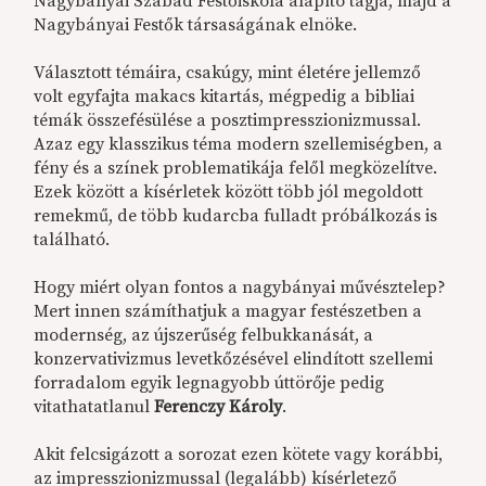
Nagybányai Szabad Festőiskola alapító tagja, majd a
Nagybányai Festők társaságának elnöke.
Választott témáira, csakúgy, mint életére jellemző
volt egyfajta makacs kitartás, mégpedig a bibliai
témák összefésülése a posztimpresszionizmussal.
Azaz egy klasszikus téma modern szellemiségben, a
fény és a színek problematikája felől megközelítve.
Ezek között a kísérletek között több jól megoldott
remekmű, de több kudarcba fulladt próbálkozás is
található.
Hogy miért olyan fontos a nagybányai művésztelep?
Mert innen számíthatjuk a magyar festészetben a
modernség, az újszerűség felbukkanását, a
konzervativizmus levetkőzésével elindított szellemi
forradalom egyik legnagyobb úttörője pedig
vitathatatlanul
Ferenczy Károly
.
Akit felcsigázott a sorozat ezen kötete vagy korábbi,
az impresszionizmussal (legalább) kísérletező