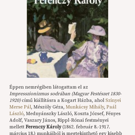
Éppen nemrégiben látogattam el az
Impresszionizmus sodrában (Magyar Festészet 1830-
1920)
című kiállításra a Kogart Házba, ahol
Szinyei
Merse Pál
, Mészöly Géza,
Munkácsy Mihály
,
Paál
László
, Mednyánszky László, Koszta József, Fényes
Adolf, Vaszary János, Rippl-Rónai festményei
mellett
Ferenczy Károly
(1862. február 8.-1917.
március 18.) munkáiból is megtekinthető egy kisebb