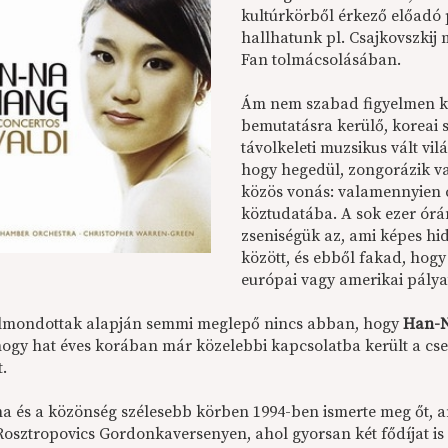
kultúrkörből érkező előadó 
hallhatunk pl. Csajkovszkij
Fan tolmácsolásában.
Ám nem szabad figyelmen kí
bemutatásra kerülő, koreai
távolkeleti muzsikus vált vil
hogy hegedül, zongorázik va
közös vonás: valamennyien 
köztudatába. A sok ezer órá
zseniségük az, ami képes hid
között, és ebből fakad, hogy
európai vagy amerikai pálya
elmondottak alapján semmi meglepő nincs abban, hogy
Han-
 hogy hat éves korában már közelebbi kapcsolatba került a c
t.
a és a közönség szélesebb körben 1994-ben ismerte meg őt, a
Rosztropovics Gordonkaversenyen, ahol gyorsan két fődíjat is b