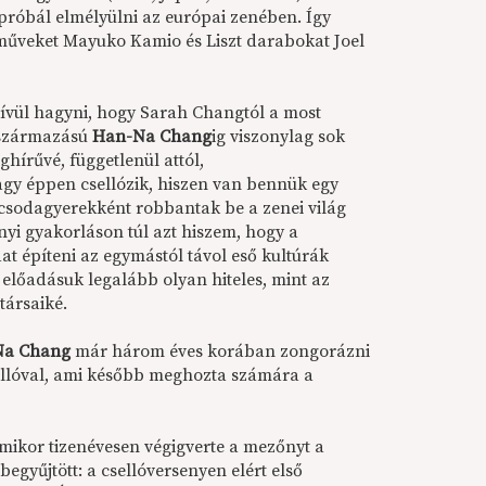
próbál elmélyülni az európai zenében. Így
 műveket Mayuko Kamio és Liszt darabokat Joel
vül hagyni, hogy Sarah Changtól a most
 származású
Han-Na Chang
ig viszonylag sok
ághírűvé, függetlenül attól,
gy éppen csellózik, hiszen van bennük egy
csodagyerekként robbantak be a zenei világ
nyi gyakorláson túl azt hiszem, hogy a
at építeni az egymástól távol eső kultúrák
 előadásuk legalább olyan hiteles, mint az
társaiké.
Na Chang
már három éves korában zongorázni
sellóval, ami később meghozta számára a
mikor tizenévesen végigverte a mezőnyt a
egyűjtött: a csellóversenyen elért első