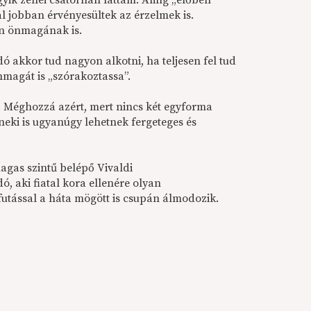
gyik zenei csatornán láttam. Amíg „élőben”
l jobban érvényesültek az érzelmek is.
en önmagának is.
 akkor tud nagyon alkotni, ha teljesen fel tud
magát is „szórakoztassa”.
l. Méghozzá azért, mert nincs két egyforma
neki is ugyanúgy lehetnek fergeteges és
agas szintű belépő Vivaldi
ó, aki fiatal kora ellenére olyan
futással a háta mögött is csupán álmodozik.