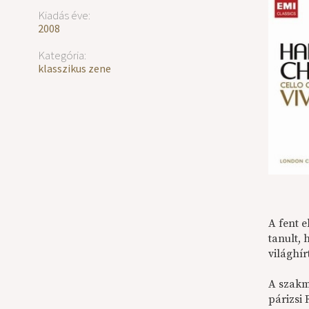
Kiadás éve:
2008
Kategória:
klasszikus zene
A fent 
tanult,
világhír
A szakm
párizsi 