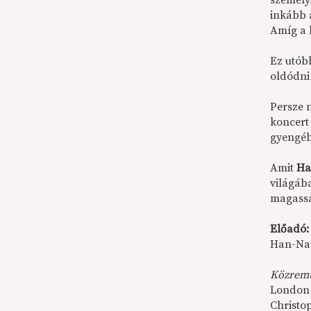
személy
inkább 
Amíg a 
Ez utób
oldódni
Persze 
koncert
gyengéb
Amit
Ha
világába
magassá
Előadó:
Han-Na 
Közrem
London
Christo