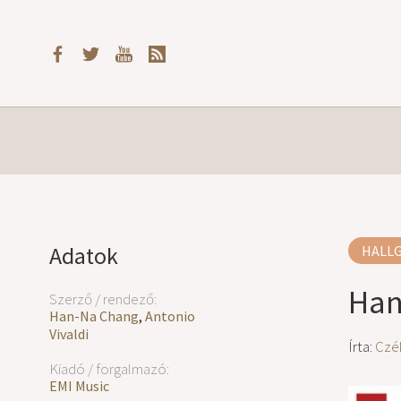
Adatok
HALL
Han
Szerző / rendező:
Han-Na Chang
,
Antonio
Vivaldi
Írta:
Czé
Kiadó / forgalmazó:
EMI Music