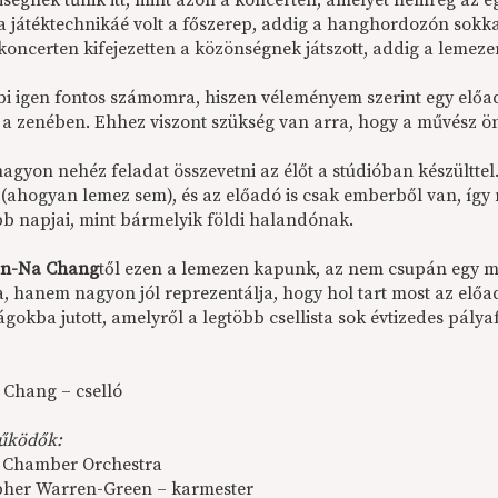
iségnek tűnik itt, mint azon a koncerten, amelyet nemrég az e
a játéktechnikáé volt a főszerep, addig a hanghordozón sokka
koncerten kifejezetten a közönségnek játszott, addig a lemez
bi igen fontos számomra, hiszen véleményem szerint egy előadó
 a zenében. Ehhez viszont szükség van arra, hogy a művész ön
nagyon nehéz feladat összevetni az élőt a stúdióban készültte
 (ahogyan lemez sem), és az előadó is csak emberből van, így 
b napjai, mint bármelyik földi halandónak.
n-Na Chang
től ezen a lemezen kapunk, az nem csupán egy m
, hanem nagyon jól reprezentálja, hogy hol tart most az előad
gokba jutott, amelyről a legtöbb csellista sok évtizedes pálya
Chang – cselló
űködők:
 Chamber Orchestra
pher Warren-Green – karmester