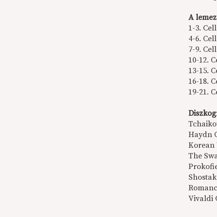
A lemez
1-3. Cel
4-6. Cel
7-9. Cel
10-12. C
13-15. C
16-18. C
19-21. C
Diszkog
Tchaiko
Haydn C
Korean 
The Swa
Prokofi
Shostako
Romance
Vivaldi 