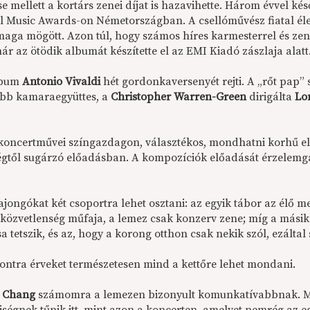
e mellett a kortárs zenei díjat is hazavihette. Három évvel ké
al Music Awards-on Németországban. A csellóművész fiatal él
aga mögött. Azon túl, hogy számos híres karmesterrel és zenek
r az ötödik albumát készítette el az EMI Kiadó zászlaja alatt
lbum
Antonio Vivaldi
hét gordonkaversenyét rejti. A „rőt pap
ibb kamaraegyüttes, a
Christopher Warren-Green
dirigálta
Lo
 koncertművei színgazdagon, választékos, mondhatni korhű el
ségtől sugárzó előadásban. A kompozíciók előadását érzelem
.
ajongókat két csoportra lehet osztani: az egyik tábor az élő 
i közvetlenség műfaja, a lemez csak konzerv zene; míg a más
ása tetszik, és az, hogy a korong otthon csak nekik szól, ezált
kontra érveket természetesen mind a kettőre lehet mondani.
 Chang
számomra a lemezen bizonyult komunkatívabbnak. M