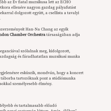
sőbb az Év fiatal muzsikusa lett az ECHO
etkora ellenére nagyon gazdag pályafutást
arral dolgozott együtt, a csellista a tavalyi
.
” szerzeményeit Han-Na Chang az egyik
ndon Chamber Orchestra
társaságában adja
eganciával szólalnak meg, kidolgozott,
gazdagság és fáradhatatlan muzsikusi munka
megjelenésre esküszik, mondván, hogy a koncert
ik táborba tartozóknak pont a stúdiómunka
al sokkal személyesebb élmény.
élyebb és tartalmasabb előadó