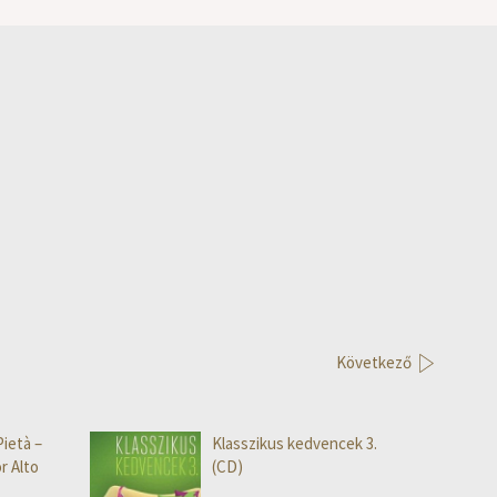
Következő
Pietà –
Klasszikus kedvencek 3.
r Alto
(CD)