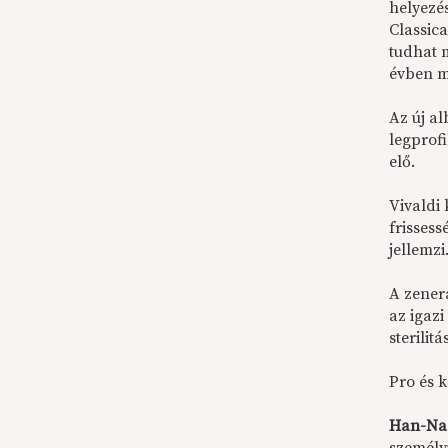
helyezés
Classic
tudhat m
évben má
Az új a
legprof
elő.
Vivaldi
frisses
jellemzi
A zener
az igaz
sterilit
Pro és 
Han-Na