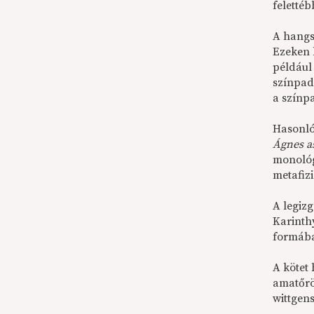
feletté
A hangsú
Ezeken 
például
színpad
a színp
Hasonló
Ágnes a
monoló
metafizi
A legiz
Karinthy
formában
A kötet
amatőrö
wittgen