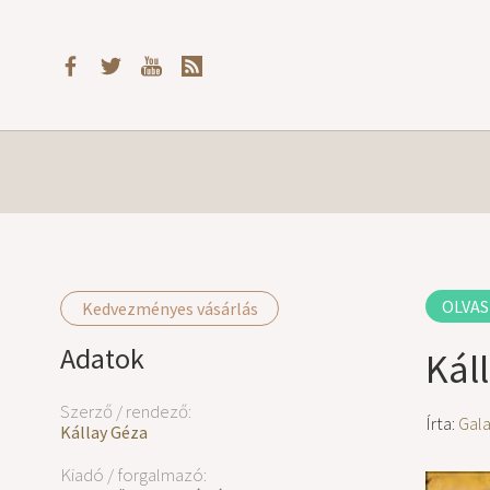
OLVAS
Kedvezményes vásárlás
Adatok
Kál
Szerző / rendező:
Írta:
Gal
Kállay Géza
Kiadó / forgalmazó: