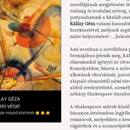
novellájának megjelenése ót
valóság és irodalmi szöveg, 
pottyanhatunk a kitalált es
Kállay Géza
valami hasonlót
Szerkezetével, melynek segí
műre helyezésével – „beleo
Ami azonban a novellában p
formájában jelenik meg, Ká
elmemunkát igényel az olvas
Komolyabbat, hiszen a szöve
alkotások eltorzítását, paro
alapuló elemzéstől némi táv
abból eredeztethető, személy
néhány Shakespare-darabot,
A Shakespeare művek közül 
bizonyos értelemben legjell
románcok, melyekben a kese
vígjátékok és a szomorújáté