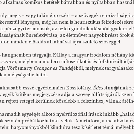
bb alkalmas komikus betétek bátrabban és nyíltabban használ
ly mégis – vagy talán épp ezért – a szövegek retorizáltságára
keresztül lényeges, még ha nem is heurisztikus felfedezésekre
 a pénzügyi terminusok, az üzleti gondolkodásmód gyakori el
iasságának önreflexivitása, az életművet nagyobbrészt örök ér
adon minden előadás alkalmával újra születő szöveggel.
 hangnemben tárgyalja Kállay a magyar irodalom néhány ki
sszony
a, melyben a modern mítoszalkotás és folklorizál(ód)ás 
gja Vörösmarty
Csongor és Tündé
jéből, melynek tárgyalásako
kai mélységeibe hatol.
galmasabb esszé egyértelműen Kosztolányi
Édes Anná
jának re
 egyik kritikus megjegyzése adja a szöveg túlírtságáról. Ezen
 rejtett rétegei kerülnek közelebb a felszínhez, válnak átélhe
 harmadik egységét alkotó nyelvfilozófiai írások inkább „ha
k szintén próbálkozhatnak velük. A metafora, a metafizika és
steini hagyományokból kiindulva tesz kísérletet témái mélyebb