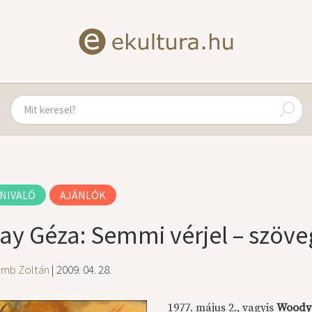
NIVALÓ
AJÁNLÓK
lay Géza: Semmi vérjel – szöve
amb Zoltán
| 2009. 04. 28.
1977. május 2., vagyis
Woody