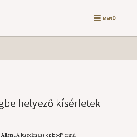
MENÜ
gbe helyező kísérletek
 Allen
„
A kugelmass-epizód
”
című