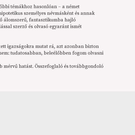
előbbi témákhoz hasonlóan – a német
 hipotetikus személyes névmásként és annak
ő álomszerű, fantasztikumba hajló
ással szerző és olvasó egyaránt ismét
ett igazságokra mutat rá, azt azonban bizton
nem: tudatosabban, beleélőbben fogom olvasni
b mérvű hatást. Összefoglaló és továbbgondoló