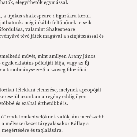
hatók, elegyíthetők egymással.
, a tipikus shakespeare-i figurákra kerül.
 juthatunk: még inkább feltűnőnek tetszik
őfordulása, valamint Shakespeare
vényűvé tévő játék magával a színjátszással és
emelkedő művét, mint amilyen Arany János
egyik eklatáns példáját látja, vagy az Éj
r a tanulmányszerző a szöveg filozófiai-
torikai-lélektani elemzése, melynek apropóját
 keresztül azonban a regény eddig ilyen
tőbbé és ezáltal érthetőbbé is.
ladó” irodalomkedvelőknek valók, ám merészebb
 a mélyszerkezet tárgyalásakor Kállay a
 megértésére és taglalására.