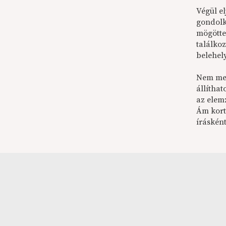
Végül e
gondolk
mögötte
találko
belehel
Nem mer
állítha
az elemz
Ám kort
írásként