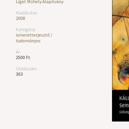
Liget Műhely Alapítvány
Kiadás éve:
2008
Kategória:
ismeretterjesztő /
tudományos
Ár:
2500 Ft
Oldalszám:
303