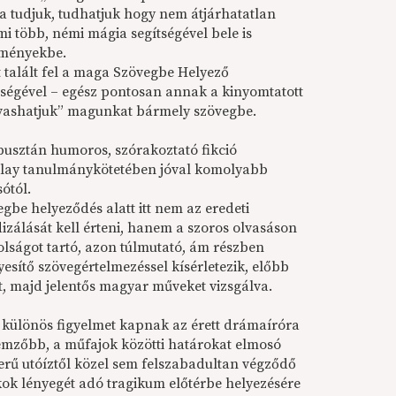
a tudjuk, tudhatjuk hogy nem átjárhatatlan
mi több, némi mágia segítségével bele is
eményekbe.
 talált fel a maga Szövegbe Helyező
tségével – egész pontosan annak a kinyomtatott
lvashatjuk” magunkat bármely szövegbe.
usztán humoros, szórakoztató fikció
llay tanulmánykötetében jóval komolyabb
ótól.
gbe helyeződés alatt itt nem az eredeti
dizálását kell érteni, hanem a szoros olvasáson
olságot tartó, azon túlmutató, ám részben
esítő szövegértelmezéssel kísérletezik, előbb
 majd jelentős magyar műveket vizsgálva.
különös figyelmet kapnak az érett drámaíróra
emzőbb, a műfajok közötti határokat elmosó
rű utóíztől közel sem felszabadultan végződő
kok lényegét adó tragikum előtérbe helyezésére