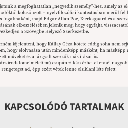
ljutunk a megfoghatatlan „negyedik személy”-hez, amely az 
odóktól kölcsönzött – nyelvfilozófiai kontextusban merül fel
s fogalmaként, majd Edgar Allan Poe, Kierkagaard és a szerz
zásának elbeszélésében jelenik meg, hogy egyfajta visszacsatol
yezkedjen a Szövegbe Helyező Szerkezetbe.
ném kijelenteni, hogy Kállay Géza kötete eddig soha nem sejt
tom, hogy elolvasása után mindenképp másként, ha másképp 
ett műveket és a tárgyalt szerzők más írásait is.
árs irodalomelméleti mű csupán ritkán érhet el ennél nagyob
 rengeteget ad, épp ezért vétek lenne elsiklani léte felett.
KAPCSOLÓDÓ TARTALMAK