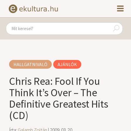
HALLGATNIVALÓ
AJÁNLÓK
Chris Rea: Fool If You
Think It’s Over – The
Definitive Greatest Hits
(CD)
Írta:
Galamb Zoltán
| 2009. 03. 20.