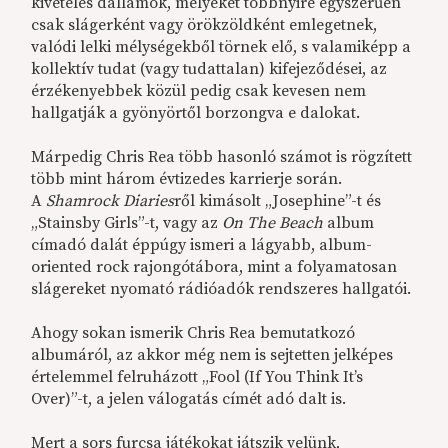
kivételes dallamok, melyeket többnyire egyszerűen
csak slágerként vagy örökzöldként emlegetnek,
valódi lelki mélységekből törnek elő, s valamiképp a
kollektív tudat (vagy tudattalan) kifejeződései, az
érzékenyebbek közül pedig csak kevesen nem
hallgatják a gyönyörtől borzongva e dalokat.
Márpedig Chris Rea több hasonló számot is rögzített
több mint három évtizedes karrierje során.
A
Shamrock Diaries
ről kimásolt „Josephine”-t és
„Stainsby Girls”-t, vagy az
On The Beach
album
címadó dalát éppúgy ismeri a lágyabb, album-
oriented rock rajongótábora, mint a folyamatosan
slágereket nyomató rádióadók rendszeres hallgatói.
Ahogy sokan ismerik Chris Rea bemutatkozó
albumáról, az akkor még nem is sejtetten jelképes
értelemmel felruházott „Fool (If You Think It’s
Over)”-t, a jelen válogatás címét adó dalt is.
Mert a sors furcsa játékokat játszik velünk,