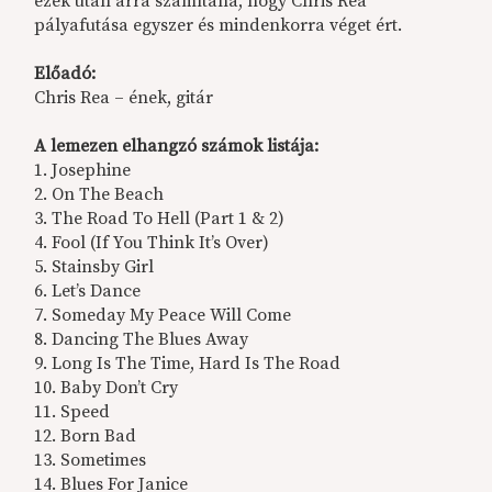
ezek után arra számítana, hogy Chris Rea
pályafutása egyszer és mindenkorra véget ért.
Előadó:
Chris Rea – ének, gitár
A lemezen elhangzó számok listája:
1. Josephine
2. On The Beach
3. The Road To Hell (Part 1 & 2)
4. Fool (If You Think It’s Over)
5. Stainsby Girl
6. Let’s Dance
7. Someday My Peace Will Come
8. Dancing The Blues Away
9. Long Is The Time, Hard Is The Road
10. Baby Don’t Cry
11. Speed
12. Born Bad
13. Sometimes
14. Blues For Janice