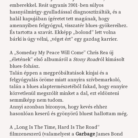
emberekkel. Reát ugyanis 2001-ben súlyos
hasnyálmirigy-gyulladással diagnosztizálták, és a
halál kapujában ígéretet tett magának, hogy
amennyiben felgyógyul, visszatér blues-gyökereihez.
És tartotta a szavát. Ekképp „bolond” lett volna
bárki is úgy vélni, „véget ért” egy gazdag karrier.
A „Someday My Peace Will Come” Chris Rea új
„életének” első albumáról a
Stony Road
ról kimásolt
blues-fohász.
Talán éppen a megpróbáltatások kínjai és a
felgyógyulás öröme miatt annyira szívbemarkoló,
talán a blues alaptermészetéből fakad, hogy ennyire
közvetlenül megszólít minket a dal, ezt eldönteni
semmiképp nem tudom.
Annyi azonban bizonyos, hogy kevés ehhez
hasonlóan keserű és gyönyörű bluest hallottam még.
A „Long Is The Time, Hard Is The Road”
filmzeneszerű (valamelyest a
Garbage
James Bond