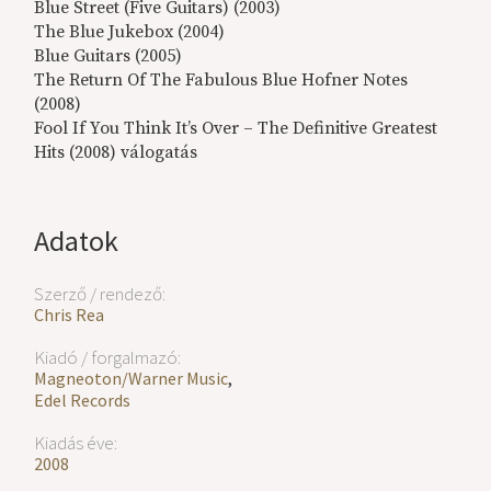
Blue Street (Five Guitars) (2003)
The Blue Jukebox (2004)
Blue Guitars (2005)
The Return Of The Fabulous Blue Hofner Notes
(2008)
Fool If You Think It’s Over – The Definitive Greatest
Hits (2008) válogatás
Adatok
Szerző / rendező:
Chris Rea
Kiadó / forgalmazó:
Magneoton/Warner Music
,
Edel Records
Kiadás éve:
2008