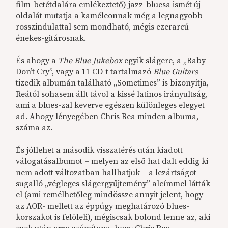
film-betétdalára emlékeztető) jazz-bluesa ismét új
oldalát mutatja a kaméleonnak még a legnagyobb
rosszindulattal sem mondható, mégis ezerarcú
énekes-gitárosnak.
És ahogy a
The Blue Jukebox
egyik slágere, a „Baby
Don’t Cry”, vagy a 11 CD-t tartalmazó
Blue Guitars
tizedik albumán található „Sometimes” is bizonyítja,
Reától sohasem állt távol a kissé latinos irányultság,
ami a blues-zal keverve egészen különleges elegyet
ad. Ahogy lényegében Chris Rea minden albuma,
száma az.
És jóllehet a második visszatérés után kiadott
válogatásalbumot – melyen az első hat dalt eddig ki
nem adott változatban hallhatjuk – a lezártságot
sugalló „végleges slágergyűjtemény” alcímmel látták
el (ami remélhetőleg mindössze annyit jelent, hogy
az AOR- mellett az éppúgy meghatározó blues-
korszakot is felöleli), mégiscsak bolond lenne az, aki