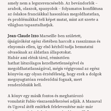
amely nem a legszerencsésebb. Az bevándorlók –
arabok, olaszok, spanyolok – folyamatos konfliktusa
az őslakos franciákkal hasonlóan megoldhatatlan,
és problémákkal teli képet mutat, mint azt szerte a
világban tapasztalhatjuk.
Jean-Claude Izzo
Marseille-ben született,
újságíróként egész életében harcolt a rasszizmus és
elnyomás ellen, így első kézből tudja bemutatni
olvasóinak az áldatlan állapotokat.
Habár ami elénk tárul, rémisztően
hathat látszólagos kezelhetetlenségével és
megoldhatatlanságával, mégis végigvonul az egész
könyvön egy olyan érzésféleség, hogy ezek a dolgok
megnyugtatóan rendeződni fognak, mert
rendeződniük kell.
A könyv egy másik fontos és meghatározó
vonulatát Fabio visszaemlékezései adják. A Manuval
és Ugoval átélt emlékek felelevenítése már-már