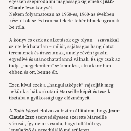
egészen szépirodalmi magasságokig emelik
Jean-
Claude Izzo
könyvét.
Nekem folyamatosan az 1950-es, 1960-as években
készült olasz és francia fekete-fehér filmek ugranak
be róla.
A könyv és ezek az alkotások egy olyan – szavakkal
szinte leírhatatlan – miliőt, sajátságos hangulatot
teremtenek és árasztanak, amely révén igazán
egyedivé és utánozhatatlanná válnak. És így csak az
tudja „megjeleníteni” számunkra, aki akkoriban
ebben és ott, benne élt.
Ezen kívül ezek a „hangulatképek” rajzolják meg
nekünk a háború utáni Marseille képét és teszik
tisztába a gyilkossági ügy előzményeit.
A
Totál káosz
t
elolvasva bizton állítatom, hogy
Jean-
Claude Izzo
szenvedélyesen szerette Marseille
városát, így nem is csoda, hogy tollából egy
lenyűgöző és egyedülálló mű született.