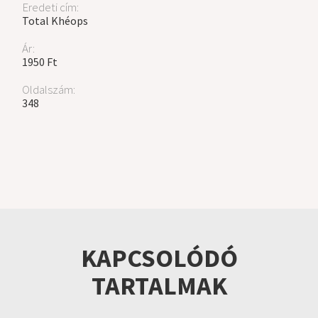
Eredeti cím:
Total Khéops
Ár:
1950 Ft
Oldalszám:
348
KAPCSOLÓDÓ
TARTALMAK