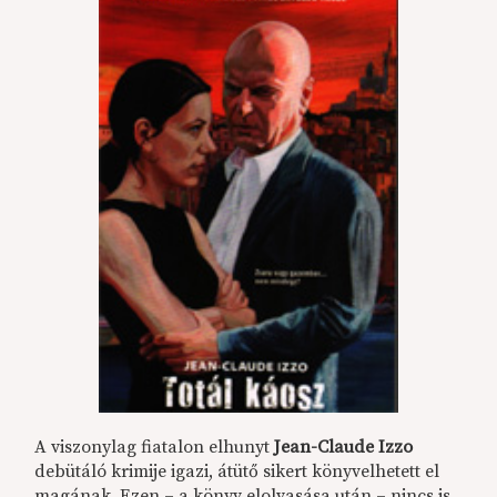
A viszonylag fiatalon elhunyt
Jean-Claude Izzo
debütáló krimije igazi, átütő sikert könyvelhetett el
magának. Ezen – a könyv elolvasása után – nincs is