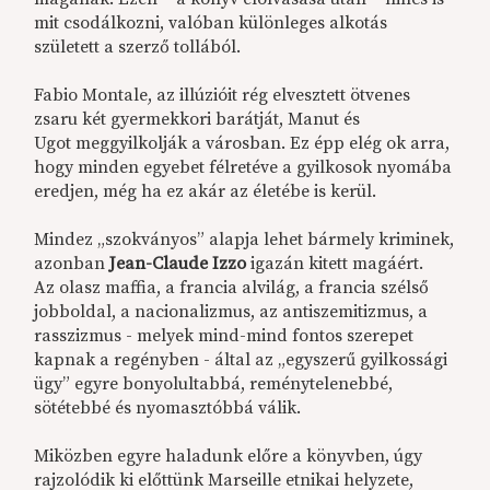
mit csodálkozni, valóban különleges alkotás
született a szerző tollából.
Fabio Montale, az illúzióit rég elvesztett ötvenes
zsaru két gyermekkori barátját, Manut és
Ugot meggyilkolják a városban. Ez épp elég ok arra,
hogy minden egyebet félretéve a gyilkosok nyomába
eredjen, még ha ez akár az életébe is kerül.
Mindez „szokványos” alapja lehet bármely kriminek,
azonban
Jean-Claude Izzo
igazán kitett magáért.
Az olasz maffia, a francia alvilág, a francia szélső
jobboldal, a nacionalizmus, az antiszemitizmus, a
rasszizmus - melyek mind-mind fontos szerepet
kapnak a regényben - által az „egyszerű gyilkossági
ügy” egyre bonyolultabbá, reménytelenebbé,
sötétebbé és nyomasztóbbá válik.
Miközben egyre haladunk előre a könyvben, úgy
rajzolódik ki előttünk Marseille etnikai helyzete,