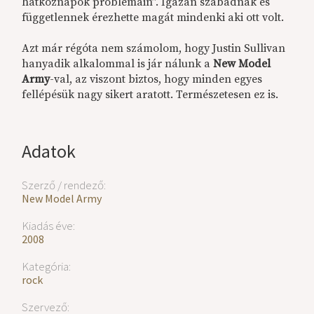
hátköznapok problémáin”. Igazán szabadnak és
függetlennek érezhette magát mindenki aki ott volt.
Azt már régóta nem számolom, hogy Justin Sullivan
hanyadik alkalommal is jár nálunk a
New Model
Army
-val, az viszont biztos, hogy minden egyes
fellépésük nagy sikert aratott. Természetesen ez is.
Adatok
Szerző / rendező:
New Model Army
Kiadás éve:
2008
Kategória:
rock
Szervező: