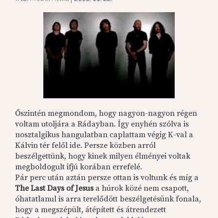
Őszintén megmondom, hogy nagyon-nagyon régen
voltam utoljára a Rádayban. Így enyhén szólva is
nosztalgikus hangulatban caplattam végig K-val a
Kálvin tér felől ide. Persze közben arról
beszélgettünk, hogy kinek milyen élményei voltak
megboldogult ifjú korában errefelé.
Pár perc után aztán persze ottan is voltunk és míg a
The Last Days of Jesus
a húrok közé nem csapott,
óhatatlanul is arra terelődött beszélgetésünk fonala,
hogy a megszépült, átépített és átrendezett