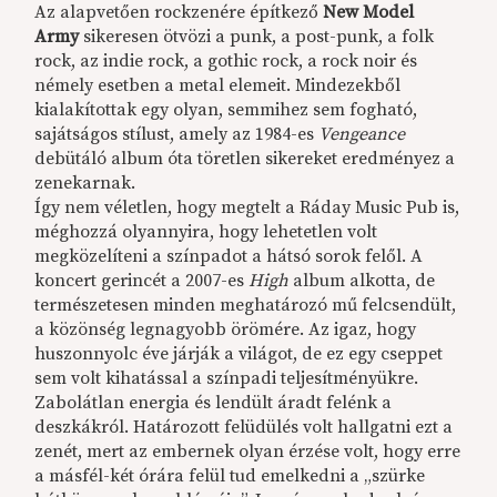
Az alapvetően rockzenére építkező
New Model
Army
sikeresen ötvözi a punk, a post-punk, a folk
rock, az indie rock, a gothic rock, a rock noir és
némely esetben a metal elemeit. Mindezekből
kialakítottak egy olyan, semmihez sem fogható,
sajátságos stílust, amely az 1984-es
Vengeance
debütáló album óta töretlen sikereket eredményez a
zenekarnak.
Így nem véletlen, hogy megtelt a Ráday Music Pub is,
méghozzá olyannyira, hogy lehetetlen volt
megközelíteni a színpadot a hátsó sorok felől. A
koncert gerincét a 2007-es
High
album alkotta, de
természetesen minden meghatározó mű felcsendült,
a közönség legnagyobb örömére. Az igaz, hogy
huszonnyolc éve járják a világot, de ez egy cseppet
sem volt kihatással a színpadi teljesítményükre.
Zabolátlan energia és lendült áradt felénk a
deszkákról. Határozott felüdülés volt hallgatni ezt a
zenét, mert az embernek olyan érzése volt, hogy erre
a másfél-két órára felül tud emelkedni a „szürke