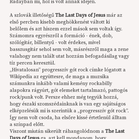
Rádayban mi, hol is volt annak idején.
A szlovák illetőségű
The Last Days of Jesus
már az
első percben kisebb meghökkenést váltott ki
belőlem és azt hiszem ezzel mások sem voltak így.
Számomra egyrészről a formáció - ének, dob,
szólógitár, billentyű - volt érdekes, mivel
basszusgitár sehol sem volt, másrészről maga a zene
valahogy nem talált utat hozzám befogadásilag vagy
tíz percen keresztül.
„Hivatalosan” progresszív gót rock címke lógatott a
Wikipedia az együttesre, de maga a muzsika
számunkra inkább valami kemény rockabilly
alapokra rágyúrt, gót elemeket tartalmazó, pattogós
rock/punk volt. Persze ehhez még tegyük hozzá,
hogy északi szomszédainknak is van egy sajátságos
elképzelésük mi is szerintük a „progresszív gót rock”.
Így nem volt csoda, ha elsőre kissé értetlenül álltam
a színpad előtt.
Viszont miután sikerült ráhangolódnom a
The Last
Days of Jesus
-ra, azt kell mondanom, hogy