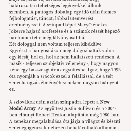
határozottan tehetséges legényekkel állunk
szemben. A pattogós dobalap egy idő után ütemes
fejbólogatást, táncot, lábbal ütemverést
eredményezett. A színpadképet MaryO énekes
Jokerre hajazó arcfestése és a számok részét képező
pantomim tette még látványosabbá.
Két dologgal nem voltam teljesen kibékülve.
Egyrészt a hangosításon még dolgozhattak volna
egy kicsit, hol ez, hol az nem hallatszott rendesen. A
másik - teljesen szubjektív vélemény -, hogy nagyon
kéne egy basszusgitár az együttesbe. Igaz, hogy 1993
óta nyomják a srácok ezzel a felállással, de a telt
zenei hangzás élményéhez nekem nagyon hiányzott
ez.
A szlovákok után aztán színpadra lépett a
New
Model Army
. Az együttest Justin Sullivan és a 2004-
ben elhunyt Robert Heaton alapította még 1980-ban.
A zenekar megalakulása óta járja a világot és készíti
zeneileg igencsak nehezen behatárolható albumait.