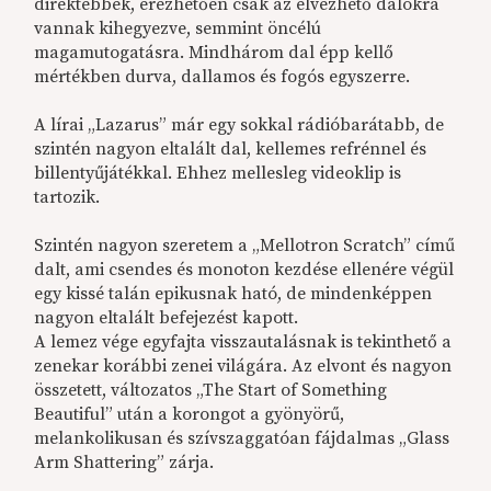
direktebbek, érezhetően csak az élvezhető dalokra
vannak kihegyezve, semmint öncélú
magamutogatásra. Mindhárom dal épp kellő
mértékben durva, dallamos és fogós egyszerre.
A lírai „Lazarus” már egy sokkal rádióbarátabb, de
szintén nagyon eltalált dal, kellemes refrénnel és
billentyűjátékkal. Ehhez mellesleg videoklip is
tartozik.
Szintén nagyon szeretem a „Mellotron Scratch” című
dalt, ami csendes és monoton kezdése ellenére végül
egy kissé talán epikusnak ható, de mindenképpen
nagyon eltalált befejezést kapott.
A lemez vége egyfajta visszautalásnak is tekinthető a
zenekar korábbi zenei világára. Az elvont és nagyon
összetett, változatos „The Start of Something
Beautiful” után a korongot a gyönyörű,
melankolikusan és szívszaggatóan fájdalmas „Glass
Arm Shattering” zárja.