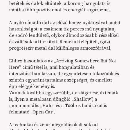
betétek és dalok eltűntek, a korong hangulata is
mintha több pozitívumot és energiát sugározna.
A nyitó címadó dal az előző lemez nyitányával mutat
hasonlóságot: a csaknem tíz perces mű nyugtalan,
de sodró lendületű, olykor álmodozósabb részekkel
és váltásokkal tarkított. Remekül felépített, igazi
progresszív metal dal különleges atmoszférával.
Ehhez hasonlatos az „Arriving Somewhere But Not
Here” című tétel is, ami hangulatában és
intenzitásában lassan, de egyenletesen fokozódik és
szintén egyaránt tartalmaz szépséget, és emellett
épp eléggé kemény is.
Vannak továbbá egyszerűbb, de slágeresebb témák
is, ilyen a metalosan döngölő „Shallow”, a
monumentális „Halo” és a
Tool
-os hatásokat is
felmutató „Open Car”.
A technikai és zenei megoldások itt sokkal