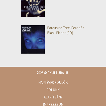
Porcupine Tree: Fear of a
Blank Planet (CD)
2026
© EKULTURA.HU
NAPI ÉVFORDULÓK
RÓLUNK
ALAPÍTVÁNY
IMPRESSZUM