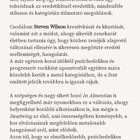
tobzódnak az eredetibbnél eredetibb, mindenféle
stíluson és kategórián túlmutató megoldások.
Csodálom
Steven Wilson
kreativitását és kitartását,
valamint azt a módot, ahogy sikerült zenekarát
életben tartania úgy, hogy közben zenéjük alapvető
változásai ellenére is sikeresen megőrizte eredeti
szellemiségét, hangulatát.
A már egészen korai időktől pszichedelikus és
progresszív rockként aposztrofált együttes mára
közelebb került a metal kategóriához, de a fent
említett jelzők továbbra is igazak rájuk.
A szépséges és nagy sikert hozó
In Absentia
n is
megfigyelhető már nyomokban ez a változás, ahogy
helyenként korábbi alkotásaikon is, ám mégis a
Deadwing
az első, ami összességében keményebb, a
kor elvárásainak megfelelően metalosabb
hangzással szól, mint elődeik.
Azon túl, hogy az elmélkedősebb, pszichedelikus