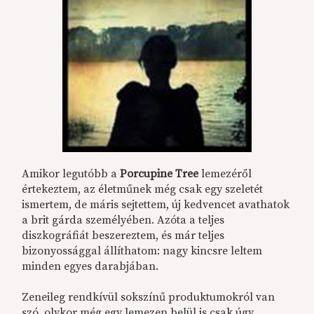
Amikor legutóbb a
Porcupine Tree
lemezéről
értekeztem, az életműnek még csak egy szeletét
ismertem, de máris sejtettem, új kedvencet avathatok
a brit gárda személyében. Azóta a teljes
diszkográfiát beszereztem, és már teljes
bizonyossággal állíthatom: nagy kincsre leltem
minden egyes darabjában.
Zeneileg rendkívül sokszínű produktumokról van
szó, olykor még egy lemezen belül is csak úgy