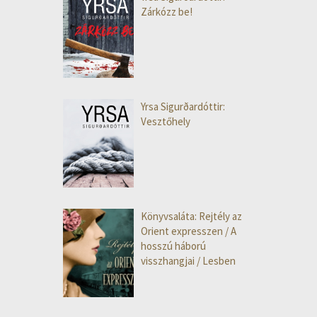
Zárkózz be!
Yrsa Sigurðardóttir:
Vesztőhely
Könyvsaláta: Rejtély az
Orient expresszen / A
hosszú háború
visszhangjai / Lesben