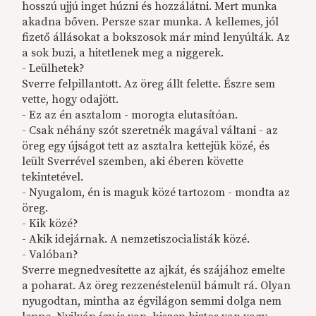
hosszú ujjú inget húzni és hozzálátni. Mert munka
akadna bőven. Persze szar munka. A kellemes, jól
fizető állásokat a bokszosok már mind lenyúlták. Az
a sok buzi, a hitetlenek meg a niggerek.
- Leülhetek?
Sverre felpillantott. Az öreg állt felette. Észre sem
vette, hogy odajött.
- Ez az én asztalom - morogta elutasítóan.
- Csak néhány szót szeretnék magával váltani - az
öreg egy újságot tett az asztalra kettejük közé, és
leült Sverrével szemben, aki éberen követte
tekintetével.
- Nyugalom, én is maguk közé tartozom - mondta az
öreg.
- Kik közé?
- Akik idejárnak. A nemzetiszocialisták közé.
- Valóban?
Sverre megnedvesítette az ajkát, és szájához emelte
a poharat. Az öreg rezzenéstelenül bámult rá. Olyan
nyugodtan, mintha az égvilágon semmi dolga nem