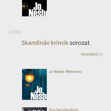
Előző
Skandináv krimik
sorozat
Következő
Jo Nesbø: Minnesota
Yrsa Sigurðardóttir: