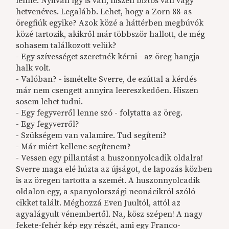
lenne. Nyilván így is van, hiszen biztos van vagy
hetvenéves. Legalább. Lehet, hogy a Zorn 88-as
öregfiúk egyike? Azok közé a háttérben megbúvók
közé tartozik, akikről már többször hallott, de még
sohasem találkozott velük?
- Egy szívességet szeretnék kérni - az öreg hangja
halk volt.
- Valóban? - ismételte Sverre, de ezúttal a kérdés
már nem csengett annyira leereszkedően. Hiszen
sosem lehet tudni.
- Egy fegyverről lenne szó - folytatta az öreg.
- Egy fegyverről?
- Szükségem van valamire. Tud segíteni?
- Már miért kellene segítenem?
- Vessen egy pillantást a huszonnyolcadik oldalra!
Sverre maga elé húzta az újságot, de lapozás közben
is az öregen tartotta a szemét. A huszonnyolcadik
oldalon egy, a spanyolországi neonácikról szóló
cikket talált. Méghozzá Even Juultól, attól az
agyalágyult vénembertől. Na, kösz szépen! A nagy
fekete-fehér kép egy részét, ami egy Franco-