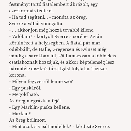
festményt tartó fiatalembert ábrázolt, egy
ezerkoronás fedte el.
- Ha tud segíteni… - mondta az öreg.
Sverre a vállát vonogatta.
- … akkor jön még hozzá további kilenc.
- Valóban? - kortyolt Sverre a sörébe. Aztán
körülnézett a helyiségben. A fiatal pár már
odébbállt, de Halle, Gregersen és Kvinset még
mindig a sarokban ült, sőt hamarosan a többiek is
csatlakoznak hozzájuk, és akkor képtelenség lesz
bármiféle diszkrét társalgást folytatni. Tízezer
korona.
- Milyen fegyverről lenne szó?
- Egy puskáról.
- Megoldható.
Az öreg megrázta a fejét.
- Egy Märklin-puska kellene.
- Märklin?
Az öreg bólintott.
- Mint azok a vasútmodellek? - kérdezte Sverre.