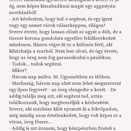
ég, nem képes kiszabadítani magát egy aggastyán
szorításából!
- Azt kérdeztem, hogy tud-e segíteni, és egy igent
vagy egy nemet várok válaszképpen, világos?
Sverre érezte, hogy lassan elönti az agyát a düh, de a
tízezer korona gondolata egyelőre felülkerekedett
mindenen. Hiszen végre itt ez a különös férfi, aki
kihúzhatja a szarból. Nem lesz olcsó, de úgy érezte,
hogy az öreg nem fog garasoskodni a jutalékon.
- Tudok… tudok segíteni.
- Mikor?
- Három nap múlva. Itt. Ugyanebben az időben.
- Marhaság, három nap alatt nem lehet megszerezni
egy ilyen fegyvert! - az öreg elengedte a kezét. - De
addig találja meg azt, aki segíteni tud, aztán
találkozzunk, hogy megbeszéljük a kézbesítést.
Sverre, aki százhúsz kilót nyomott ki a fekvőpadon,
még mindig azon értetlenkedett, hogy volt képes ez a
vézna, öreg fószer…
- Addig is azt üzenem, hogy készpénzben fizetek a