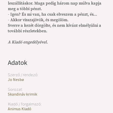
leszállításkor. Maga pedig három nap múlva kapja
meg a többi pénzt.
- Igen? És mi van, ha csak elveszem a pénzt, és…
- Akkor visszajövök, és megölöm.
Sverre a kezét dörgölte, és nem kívánt elmélyülni a
további részletekben.
A Kiadó engedélyével.
Adatok
Szerző / rendező:
Jo Nesbø
Sorozat:
Skandináv krimik
Kiadó / forgalmazó:
Animus Kiadó