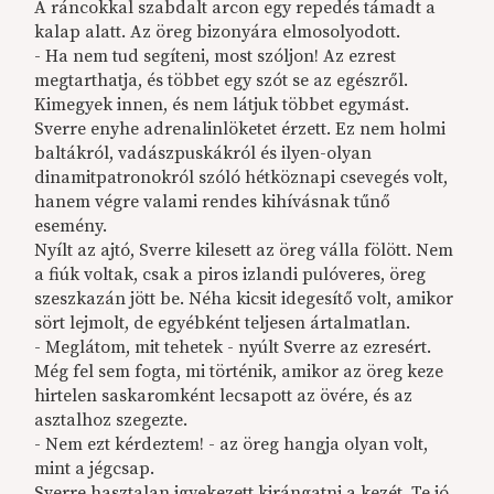
A ráncokkal szabdalt arcon egy repedés támadt a
kalap alatt. Az öreg bizonyára elmosolyodott.
- Ha nem tud segíteni, most szóljon! Az ezrest
megtarthatja, és többet egy szót se az egészről.
Kimegyek innen, és nem látjuk többet egymást.
Sverre enyhe adrenalinlöketet érzett. Ez nem holmi
baltákról, vadászpuskákról és ilyen-olyan
dinamitpatronokról szóló hétköznapi csevegés volt,
hanem végre valami rendes kihívásnak tűnő
esemény.
Nyílt az ajtó, Sverre kilesett az öreg válla fölött. Nem
a fiúk voltak, csak a piros izlandi pulóveres, öreg
szeszkazán jött be. Néha kicsit idegesítő volt, amikor
sört lejmolt, de egyébként teljesen ártalmatlan.
- Meglátom, mit tehetek - nyúlt Sverre az ezresért.
Még fel sem fogta, mi történik, amikor az öreg keze
hirtelen saskaromként lecsapott az övére, és az
asztalhoz szegezte.
- Nem ezt kérdeztem! - az öreg hangja olyan volt,
mint a jégcsap.
Sverre hasztalan igyekezett kirángatni a kezét. Te jó