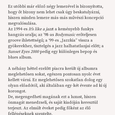
Ez utóbbi már előző négy lemezével is bizonyította,
hogy őt bizony nem lehet csak úgy beskatulyázni,
hiszen minden lemeze más-más művészi koncepció
megvalósulása.
Az 1994-es
It’s like a jazz
t a keményebb funkys
hangzás uralja; az ’98-as
Bodymusic
erőteljesen
groove ihletettségű; a ‘99-es „Jazzkia” vissza a
gyökerekhez, tisztelgés a jazz halhatatlanjai előtt; a
Sunset Eyes 2000
pedig egy különleges bepop és
blues album.
A néhány héttel ezelőtt piacra került új albumra
meglehetősen sokat, egészen pontosan nyolc évet
kellett várni. Ez meglehetősen szokatlan dolog egy
olyan előadótól, aki általában egy-két évente ad ki új
korongot.
De, megengedheti magának ezt a luxust, hiszen
önmagát menedzseli, és saját kiadóján keresztül
terjeszt. Az elmúlt éveket pedig főként az élő
fellépéseknek szentelte.