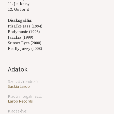
11. Jealousy
12. Go for it
Diszkográfia:
It’s Like Jazz (1994)
Bodymusic (1998)
Jazzkia (1999)
Sunset Eyes (2000)
Really Jazzy (2008)
Adatok
Szerző / rendező:
Saskia Laroo
Kiadó / forgalmazó:
Laroo Records
Kiadás éve: