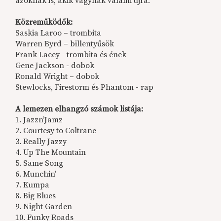
azoknak is, akik vágynak valami újra.
Közreműködők:
Saskia Laroo – trombita
Warren Byrd – billentyűsök
Frank Lacey - trombita és ének
Gene Jackson - dobok
Ronald Wright – dobok
Stewlocks, Firestorm és Phantom - rap
A lemezen elhangzó számok listája:
1. Jazzn’Jamz
2. Courtesy to Coltrane
3. Really Jazzy
4. Up The Mountain
5. Same Song
6. Munchin’
7. Kumpa
8. Big Blues
9. Night Garden
10. Funky Roads