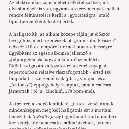
Az elektronikus zene melletti elkötelezettségnek
olvasható jele is van, ugyanis a szerzemények mellett
rendre feltüntetésre kerül a „gyorsaságra” utaló
bpm (percenkénti leütés) érték.
A hallgató kb. az album közepe táján jut először
levegőhöz, mert a zenészek ott „kapcsolnak vissza”
először 210-es tempóról normál utazó sebességre.
Egyébként az egész albumra jellemző a
„felpörgetem és hagyom kifutni” szemlélet.
Ettől lesz igazán változatos ez a zenei anyag. A
repertoárban relatíve visszafogottabb - értsd 100
bmp alatti - szerzemények (pl. a „Kumpa” és a
„Jealousy”) éppúgy helyet kaptak, mint a csúcsra
járatottak ( pl. a „Muchin’„ 170 bpm-mel).
Aki szereti a sodró lendületű, „testes” zenét annak
mindenképpen meg kell hallgatnia ezt a mostani
lemezt (is). A
Really Jazzy
tagadhatatlanul a modern
kor zenéje, de nem csak a stílus híveinek, hanem