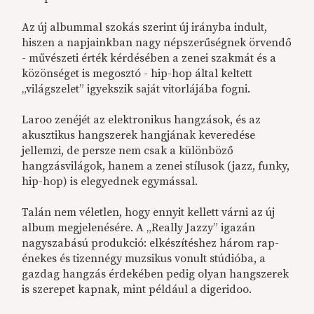
Az új albummal szokás szerint új irányba indult,
hiszen a napjainkban nagy népszerűségnek örvendő
- művészeti érték kérdésében a zenei szakmát és a
közönséget is megosztó - hip-hop által keltett
„világszelet” igyekszik saját vitorlájába fogni.
Laroo zenéjét az elektronikus hangzások, és az
akusztikus hangszerek hangjának keveredése
jellemzi, de persze nem csak a különböző
hangzásvilágok, hanem a zenei stílusok (jazz, funky,
hip-hop) is elegyednek egymással.
Talán nem véletlen, hogy ennyit kellett várni az új
album megjelenésére. A „Really Jazzy” igazán
nagyszabású produkció: elkészítéshez három rap-
énekes és tizennégy muzsikus vonult stúdióba, a
gazdag hangzás érdekében pedig olyan hangszerek
is szerepet kapnak, mint például a digeridoo.