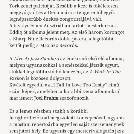
York zenei palettáját. Később a keze is tökéletesen
meggyógyult és a Dena mára a tengerentúl egyik
legnépszerűbb énekes-zongoristájává vált.
A tavalyi évben Ausztriában tartott mesterkurzust.
Eddig öt albuma jelent meg. Az első három korongot
a Sharp Nine Records dobta piacra, a legutóbbi
kettőt pedig a Maxjazz Records.
A
Live At Jazz Standard
az énekesnő első élő albuma,
melyen ugyanazokkal a zenészekkel játszik együtt,
akikkel legutóbbi stúdió lemezén, az
A Walk In The
Park
on is közösen dolgozott.
Kivételt egyedül az „I Fall In Love Too Easily” című
szám képez, amelyben a korábbi Dena albumokról
már ismert
Joel Frahm
szaxofonozik.
Ez a lemez részben szakít a korábbi
hanghordozóknál megszokott koncepcióval, ugyanis
a mostani repertoárba egyetlen saját szerzeménynek
sem jutott hely. Ez ugyanis egy mesteri válogatás jazz