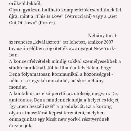
örökzöldekből.
Olyan gyakran hallható kompozíciók csendülnek fel
újra, mint a „This Is Love” (Petrucciani) vagy a „Get
Out Of Town” (Porter).
Néhány tucat
szerencsés „kiválasztott” ott lehetett, amikor 2007
tavaszán élőben rögzítették az anyagot New York-
ban.
A koncertfelvételek mindig sokkal személyesebbek a
stúdió munkánál. Jól hallható a felvételen, hogy
Dena folyamatosan kommunikál a közönséggel -
néha csak egy kézmozdulat, máskor néhány
mondat.
A kontaktus az első perctől az utolsóig megvan. De,
ami fontos, Dena mindennek tudja a helyét és idejét,
így „nem beszéli szét” a produkciót. Ez a korong
olyan atmoszférát képest teremteni, melyben
önmagunkat egy kicsit new york-i résztvevőnek
érezhetjük.