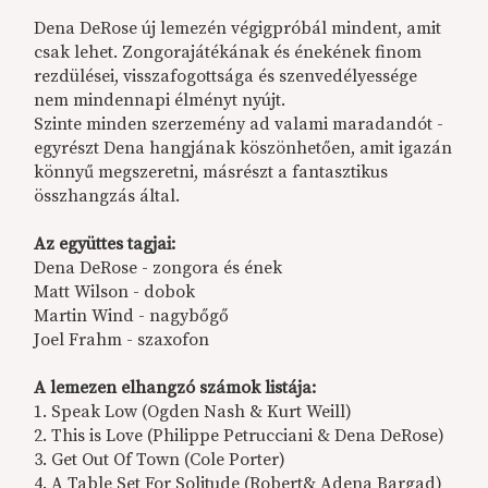
Dena DeRose új lemezén végigpróbál mindent, amit
csak lehet. Zongorajátékának és énekének finom
rezdülései, visszafogottsága és szenvedélyessége
nem mindennapi élményt nyújt.
Szinte minden szerzemény ad valami maradandót -
egyrészt Dena hangjának köszönhetően, amit igazán
könnyű megszeretni, másrészt a fantasztikus
összhangzás által.
Az együttes tagjai:
Dena DeRose - zongora és ének
Matt Wilson - dobok
Martin Wind - nagybőgő
Joel Frahm - szaxofon
A lemezen elhangzó számok listája:
1. Speak Low (Ogden Nash & Kurt Weill)
2. This is Love (Philippe Petrucciani & Dena DeRose)
3. Get Out Of Town (Cole Porter)
4. A Table Set For Solitude (Robert& Adena Bargad)