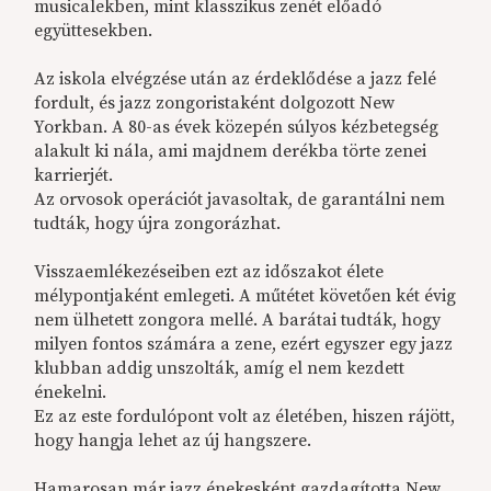
musicalekben, mint klasszikus zenét előadó
együttesekben.
Az iskola elvégzése után az érdeklődése a jazz felé
fordult, és jazz zongoristaként dolgozott New
Yorkban. A 80-as évek közepén súlyos kézbetegség
alakult ki nála, ami majdnem derékba törte zenei
karrierjét.
Az orvosok operációt javasoltak, de garantálni nem
tudták, hogy újra zongorázhat.
Visszaemlékezéseiben ezt az időszakot élete
mélypontjaként emlegeti. A műtétet követően két évig
nem ülhetett zongora mellé. A barátai tudták, hogy
milyen fontos számára a zene, ezért egyszer egy jazz
klubban addig unszolták, amíg el nem kezdett
énekelni.
Ez az este fordulópont volt az életében, hiszen rájött,
hogy hangja lehet az új hangszere.
Hamarosan már jazz énekesként gazdagította New