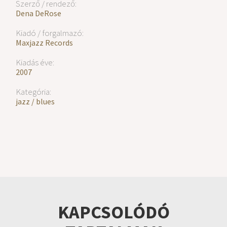
Szerző / rendező:
Dena DeRose
Kiadó / forgalmazó:
Maxjazz Records
Kiadás éve:
2007
Kategória:
jazz / blues
KAPCSOLÓDÓ