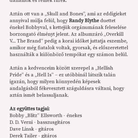
dallamok és remek riffek.
Aztán ott van a „Skull and Bones”, ami az eddigieket
annyival múlja felül, hogy
Randy Blythe
duettet
énekel Bobbyval, s kettejük orgánumának feleselése
borzongató élményt jelent. Az albumzáró „Overkill
V... The Brand” pedig a korai időket juttatja eszembe,
amikor még fiatalok voltak, gyorsak, és előszeretettel
használták a különböző tempókat egy számon belül.
Aztán a kedvenceim között szerepel a „Hellish
Pride” és a „Hell Is” – ez utóbbinál látszik talán
igazán, hogy milyen könnyedén képesek
andalgásból fékevesztett száguldásra váltani, hogy
aztán ismét belassuljanak.
Az együttes tagjai:
Bobby „Blitz” Ellsworth - énekes
D. D. Verni - basszusgitáros
Dave Linsk - gitáros
Derek Tailer - gitáros