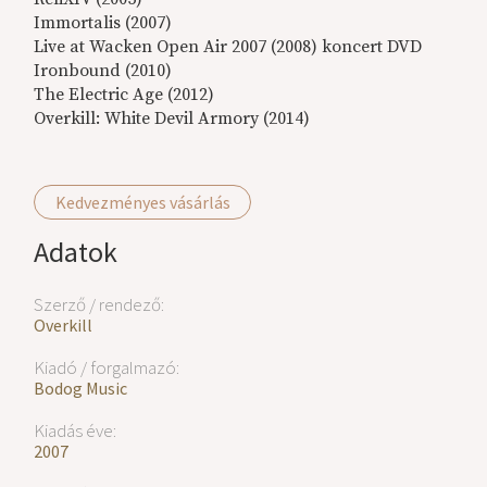
Immortalis (2007)
Live at Wacken Open Air 2007 (2008) koncert DVD
Ironbound (2010)
The Electric Age (2012)
Overkill: White Devil Armory (2014)
Kedvezményes vásárlás
Adatok
Szerző / rendező:
Overkill
Kiadó / forgalmazó:
Bodog Music
Kiadás éve:
2007