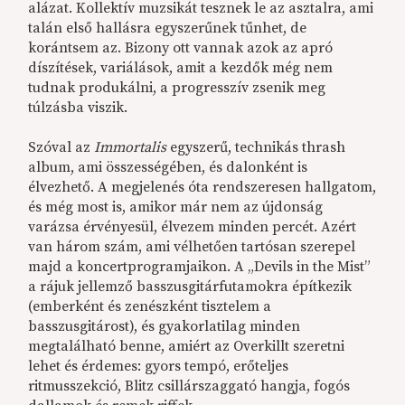
alázat. Kollektív muzsikát tesznek le az asztalra, ami
talán első hallásra egyszerűnek tűnhet, de
korántsem az. Bizony ott vannak azok az apró
díszítések, variálások, amit a kezdők még nem
tudnak produkálni, a progresszív zsenik meg
túlzásba viszik.
Szóval az
Immortalis
egyszerű, technikás thrash
album, ami összességében, és dalonként is
élvezhető. A megjelenés óta rendszeresen hallgatom,
és még most is, amikor már nem az újdonság
varázsa érvényesül, élvezem minden percét. Azért
van három szám, ami vélhetően tartósan szerepel
majd a koncertprogramjaikon. A „Devils in the Mist”
a rájuk jellemző basszusgitárfutamokra építkezik
(emberként és zenészként tisztelem a
basszusgitárost), és gyakorlatilag minden
megtalálható benne, amiért az Overkillt szeretni
lehet és érdemes: gyors tempó, erőteljes
ritmusszekció, Blitz csillárszaggató hangja, fogós