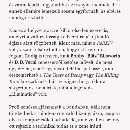
és vannak, akik ugyanabba az irányba mennek, de
ennek ellenére lemezeik sosem egyformák, az eltérés
mindig érezhető.
Nos ez a helyzet az Overkill utolsó lemezével is,
amelyet a változatosság kedvéért ismét új kiadó
égisze alatt rögzítettek. Kicsit más, mint a
ReliXIV
volt, viszont elsőre tudtam, hogy ezt szeretni
fogom. Eddig is tetszett, amit
Bobby „Blitz” Ellsworth
és
D. D. Verni
zeneszerzői kettőse művelt, de most
úgy érzem, ismét egy olyan felállás jött össze, ami
összemérhető a
The Years of Decay
vagy
The Killing
Kind
korszakkal – bár az is igaz, hogy akkora
slágert most nem írtak, mint a legendás
„Elimination” volt.
Profi zenészek játszanak a bandában, akik nem
törekednek a mindenáron való bizonyításra, csupán
olyan kompozíciókat adnak elő, amelyekben bizony
ott rejtezik a technikai tudás és a zene iránti