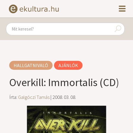
HALLGATNIVALÓ
AJÁNLÓK
Overkill: Immortalis (CD)
Írta:
Galgóczi Tamás
| 2008. 03. 08.