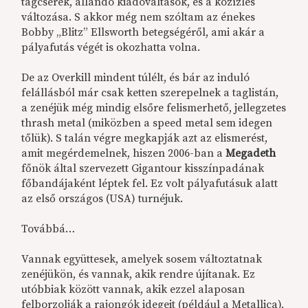
tagcserék, állandó kiadóváltások, és a közízlés
változása. S akkor még nem szóltam az énekes
Bobby „Blitz” Ellsworth betegségéről, ami akár a
pályafutás végét is okozhatta volna.
De az Overkill mindent túlélt, és bár az induló
felállásból már csak ketten szerepelnek a taglistán,
a zenéjük még mindig elsőre felismerhető, jellegzetes
thrash metal (miközben a speed metal sem idegen
tőlük). S talán végre megkapják azt az elismerést,
amit megérdemelnek, hiszen 2006-ban a
Megadeth
főnök által szervezett Gigantour kisszínpadának
főbandájaként léptek fel. Ez volt pályafutásuk alatt
az első országos (USA) turnéjuk.
Továbbá…
Vannak együttesek, amelyek sosem változtatnak
zenéjükön, és vannak, akik rendre újítanak. Ez
utóbbiak között vannak, akik ezzel alaposan
felborzolják a rajongók idegeit (például a Metallica),