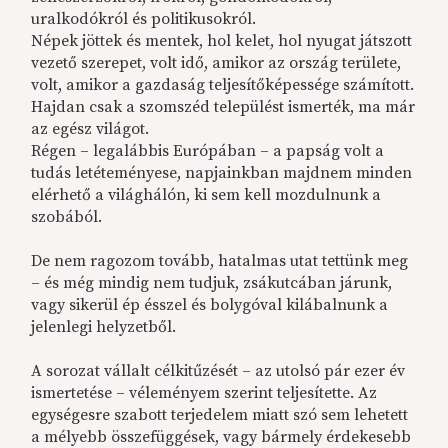
uralkodókról és politikusokról.
Népek jöttek és mentek, hol kelet, hol nyugat játszott
vezető szerepet, volt idő, amikor az ország területe,
volt, amikor a gazdaság teljesítőképessége számított.
Hajdan csak a szomszéd települést ismerték, ma már
az egész világot.
Régen – legalábbis Európában – a papság volt a
tudás letéteményese, napjainkban majdnem minden
elérhető a világhálón, ki sem kell mozdulnunk a
szobából.
De nem ragozom tovább, hatalmas utat tettünk meg
– és még mindig nem tudjuk, zsákutcában járunk,
vagy sikerül ép ésszel és bolygóval kilábalnunk a
jelenlegi helyzetből.
A sorozat vállalt célkitűzését – az utolsó pár ezer év
ismertetése – véleményem szerint teljesítette. Az
egységesre szabott terjedelem miatt szó sem lehetett
a mélyebb összefüggések, vagy bármely érdekesebb