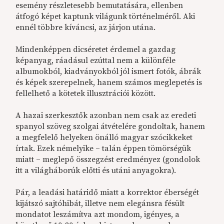
esemény részletesebb bemutatására, ellenben
átfogó képet kaptunk világunk történelméről. Aki
ennél többre kíváncsi, az járjon utána.
Mindenképpen dicséretet érdemel a gazdag
képanyag, ráadásul ezúttal nem a különféle
albumokból, kiadványokból jól ismert fotók, ábrák
és képek szerepelnek, hanem számos meglepetés is
fellelhető a kötetek illusztrációi között.
A hazai szerkesztők azonban nem csak az eredeti
spanyol szöveg szolgai átvételére gondoltak, hanem
a megfelelő helyeken önálló magyar szócikkeket
írtak. Ezek némelyike – talán éppen tömörségük
miatt – meglepő összegzést eredményez (gondolok
itt a világháborúk előtti és utáni anyagokra).
Pár, a leadási határidő miatt a korrektor éberségét
kijátszó sajtóhibát, illetve nem elegánsra fésült
mondatot leszámítva azt mondom, igényes, a