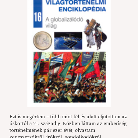
Ezt is megértem – több mint fél év alatt eljutottam az
őskortól a 21. századig. Közben láttam az emberiség
történelmének pár ezer évét, olvastam
zeneszerzőkről, írókról, gondolkodókról,