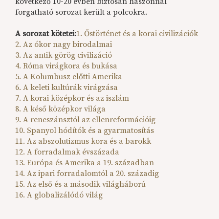
következő 10-20 évben biztosan haszonnal
forgatható sorozat került a polcokra.
A sorozat kötetei:
1. Őstörténet és a korai civilizációk
2. Az ókor nagy birodalmai
3. Az antik görög civilizáció
4. Róma virágkora és bukása
5. A Kolumbusz előtti Amerika
6. A keleti kultúrák virágzása
7. A korai középkor és az iszlám
8. A késő középkor világa
9. A reneszánsztól az ellenreformációig
10. Spanyol hódítók és a gyarmatosítás
11. Az abszolutizmus kora és a barokk
12. A forradalmak évszázada
13. Európa és Amerika a 19. században
14. Az ipari forradalomtól a 20. századig
15. Az első és a második világháború
16. A globalizálódó világ