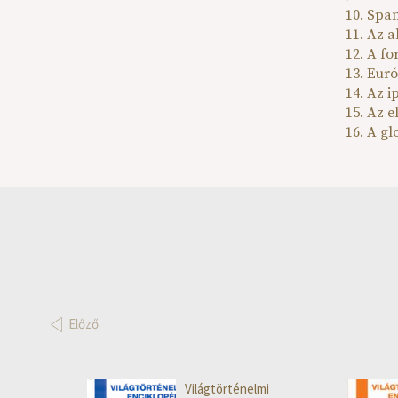
10. Spa
11. Az 
12. A f
13. Eur
14. Az i
15. Az 
16. A gl
Előző
Világtörténelmi