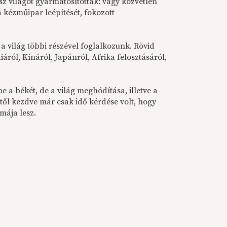
ész világot gyarmatosították: vagy közvetlen
 kézműipar leépítését, fokozott
 a világ többi részével foglalkozunk. Rövid
áról, Kínáról, Japánról, Afrika felosztásáról,
 a békét, de a világ meghódítása, illetve a
ttől kezdve már csak idő kérdése volt, hogy
mája lesz.