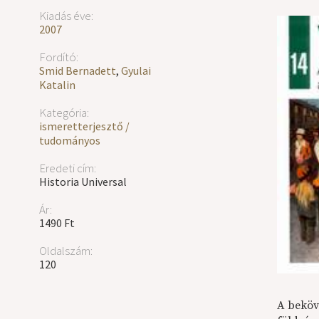
Kiadás éve:
2007
Fordító:
Smid Bernadett
,
Gyulai
Katalin
Kategória:
ismeretterjesztő /
tudományos
Eredeti cím:
Historia Universal
Ár:
1490 Ft
Oldalszám:
120
A beköv