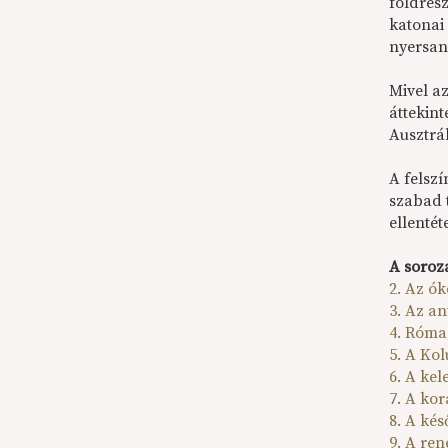
földrész
katonai
nyersany
Mivel az
áttekint
Ausztrál
A felszí
szabad 
ellentét
A soroza
2. Az ó
3. Az an
4. Róma
5. A Ko
6. A kel
7. A kor
8. A ké
9. A re