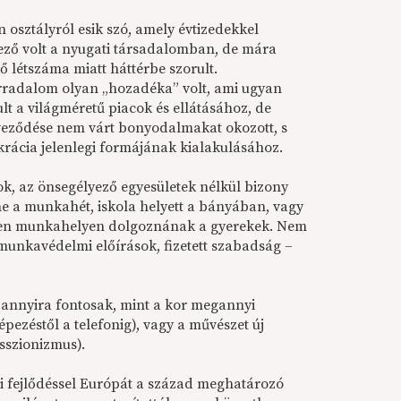
n osztályról esik szó, amely évtizedekkel
ező volt a nyugati társadalomban, de mára
 létszáma miatt háttérbe szorult.
orradalom olyan „hozadéka” volt, ami ugyan
lt a világméretű piacok és ellátásához, de
veződése nem várt bonyodalmakat okozott, s
rácia jelenlegi formájának kialakulásához.
ok, az önsegélyező egyesületek nélkül bizony
ne a munkahét, iskola helyett a bányában, vagy
len munkahelyen dolgoznának a gyerekek. Nem
munkavédelmi előírások, fizetett szabadság –
 annyira fontosak, mint a kor megannyi
pezéstől a telefonig), vagy a művészet új
sszionizmus).
i fejlődéssel Európát a század meghatározó