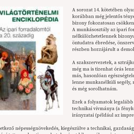
A sorozat 14. kötetében olya
korábban még jelentős tény
bizony fokozatosan csökkenő
A munkásosztály az ipari f
nélkülözhetetlennek bizonyu
öntudatra ébredése, önszer
részben hozzájárult a demok
A szakszervezetek, a sztrájk
még ma is tizenhat órás len
más, hasonlóan egészségte
lenne munkanélküli segély, 
és még sorolhatnám.
Ezek a folyamatok legalább
technikai vívmánya (a fényké
irányzatai (például az impre
etkező népességnövekedés, kiegészülve a technikai, gazdaság