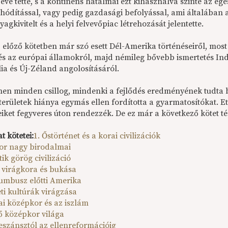
évé tette, s a kontinens hatalmai ezt kihasználva szinte az eg
 hódítással, vagy pedig gazdasági befolyással, ami általában a
agkivitelt és a helyi felvevőpiac létrehozását jelentette.
 előző kötetben már szó esett Dél-Amerika történéseiről, most
és az európai államokról, majd némileg bővebb ismertetés Indi
ia és Új-Zéland angolosításáról.
nen minden csillog, mindenki a fejlődés eredményének tudta be
területek hiánya egymás ellen fordította a gyarmatosítókat. E
eiket fegyveres úton rendezzék. De ez már a következő kötet té
t kötetei:
1. Őstörténet és a korai civilizációk
kor nagy birodalmai
tik görög civilizáció
 virágkora és bukása
lumbusz előtti Amerika
eti kultúrák virágzása
ai középkor és az iszlám
ső középkor világa
neszánsztól az ellenreformációig