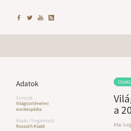
Adatok
OLVAS
Vil
Sorozat:
Világtörténelmi
a 20
enciklopédia
Kiadó / forgalmazó:
Írta:
Gal
Kossuth Kiadó