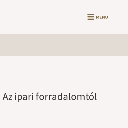
MENÜ
 Az ipari forradalomtól