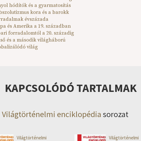
nyol hódítók és a gyarmatosítás
abszolutizmus kora és a barokk
orradalmak évszázada
ópa és Amerika a 19. században
pari forradalomtól a 20. századig
első és a második világháború
obalizálódó világ
KAPCSOLÓDÓ TARTALMAK
Világtörténelmi enciklopédia
sorozat
Világtörténelmi
Világtörténelmi