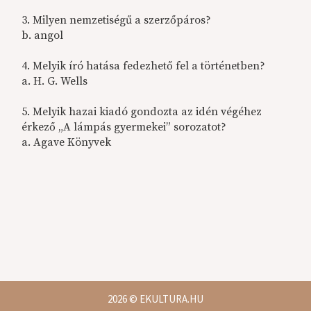
3. Milyen nemzetiségű a szerzőpáros?
b. angol
4. Melyik író hatása fedezhető fel a történetben?
a. H. G. Wells
5. Melyik hazai kiadó gondozta az idén végéhez
érkező „A lámpás gyermekei” sorozatot?
a. Agave Könyvek
2026
© EKULTURA.HU