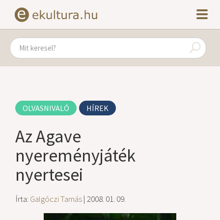
OLVASNIVALÓ
HÍREK
Az Agave
nyereményjáték
nyertesei
Írta:
Galgóczi Tamás
| 2008. 01. 09.