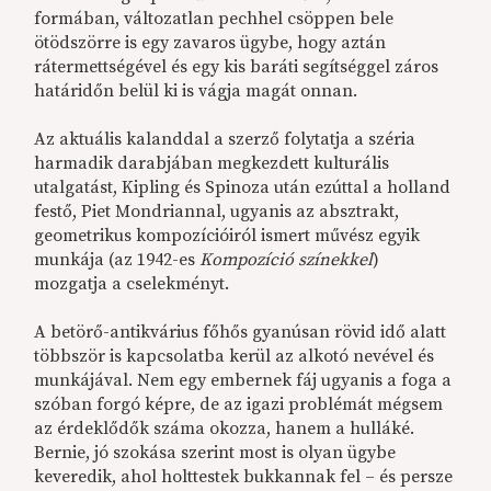
formában, változatlan pechhel csöppen bele
ötödszörre is egy zavaros ügybe, hogy aztán
rátermettségével és egy kis baráti segítséggel záros
határidőn belül ki is vágja magát onnan.
Az aktuális kalanddal a szerző folytatja a széria
harmadik darabjában megkezdett kulturális
utalgatást, Kipling és Spinoza után ezúttal a holland
festő, Piet Mondriannal, ugyanis az absztrakt,
geometrikus kompozícióiról ismert művész egyik
munkája (az 1942-es
Kompozíció színekkel
)
mozgatja a cselekményt.
A betörő-antikvárius főhős gyanúsan rövid idő alatt
többször is kapcsolatba kerül az alkotó nevével és
munkájával. Nem egy embernek fáj ugyanis a foga a
szóban forgó képre, de az igazi problémát mégsem
az érdeklődők száma okozza, hanem a hulláké.
Bernie, jó szokása szerint most is olyan ügybe
keveredik, ahol holttestek bukkannak fel – és persze