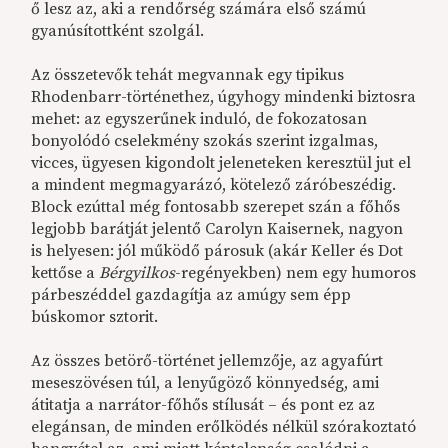
ő lesz az, aki a rendőrség számára első számú
gyanúsítottként szolgál.
Az összetevők tehát megvannak egy tipikus
Rhodenbarr-történethez, úgyhogy mindenki biztosra
mehet: az egyszerűnek induló, de fokozatosan
bonyolódó cselekmény szokás szerint izgalmas,
vicces, ügyesen kigondolt jeleneteken keresztül jut el
a mindent megmagyarázó, kötelező záróbeszédig.
Block ezúttal még fontosabb szerepet szán a főhős
legjobb barátját jelentő Carolyn Kaisernek, nagyon
is helyesen: jól működő párosuk (akár Keller és Dot
kettőse a
Bérgyilkos
-regényekben) nem egy humoros
párbeszéddel gazdagítja az amúgy sem épp
búskomor sztorit.
Az összes betörő-történet jellemzője, az agyafúrt
meseszövésen túl, a lenyűgöző könnyedség, ami
átitatja a narrátor-főhős stílusát – és pont ez az
elegánsan, de minden erőlködés nélkül szórakoztató