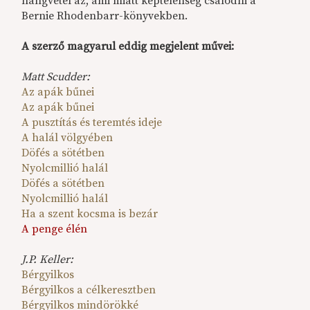
hangvétel az, ami miatt képtelenség csalódni a
Bernie Rhodenbarr-könyvekben.
A szerző magyarul eddig megjelent művei:
Matt Scudder:
Az apák bűnei
Az apák bűnei
A pusztítás és teremtés ideje
A halál völgyében
Döfés a sötétben
Nyolcmillió halál
Döfés a sötétben
Nyolcmillió halál
Ha a szent kocsma is bezár
A penge élén
J.P. Keller:
Bérgyilkos
Bérgyilkos a célkeresztben
Bérgyilkos mindörökké