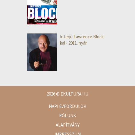
Interjú Lawrence Block-
kal - 2011. nyár
2026
© EKULTURA.HU
NAPI ÉVFORDULÓK
RÓLUNK
ALAPÍTVÁNY
IMPRESSZUM