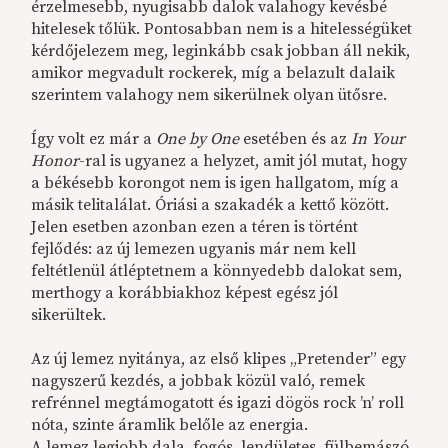
érzelmesebb, nyugisabb dalok valahogy kevésbé
hitelesek tőlük. Pontosabban nem is a hitelességüket
kérdőjelezem meg, leginkább csak jobban áll nekik,
amikor megvadult rockerek, míg a belazult dalaik
szerintem valahogy nem sikerülnek olyan ütősre.
Így volt ez már a
One by One
esetében és az
In Your
Honor
-ral is ugyanez a helyzet, amit jól mutat, hogy
a békésebb korongot nem is igen hallgatom, míg a
másik telitalálat. Óriási a szakadék a kettő között.
Jelen esetben azonban ezen a téren is történt
fejlődés: az új lemezen ugyanis már nem kell
feltétlenül átléptetnem a könnyedebb dalokat sem,
merthogy a korábbiakhoz képest egész jól
sikerültek.
Az új lemez nyitánya, az első klipes „Pretender” egy
nagyszerű kezdés, a jobbak közül való, remek
refrénnel megtámogatott és igazi dögös rock ’n’ roll
nóta, szinte áramlik belőle az energia.
A lemez legjobb dala, fogós, lendületes, fülbemászó