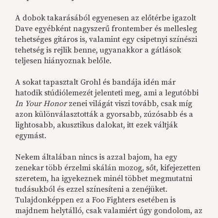
A dobok takarásából egyenesen az előtérbe igazolt
Dave egyébként nagyszerű frontember és mellesleg
tehetséges gitáros is, valamint egy csipetnyi színészi
tehetség is rejlik benne, ugyanakkor a gátlások
teljesen hiányoznak belőle.
A sokat tapasztalt Grohl és bandája idén már
hatodik stúdiólemezét jelenteti meg, ami a legutóbbi
In Your Honor
zenei világát viszi tovább, csak míg
azon különválasztották a gyorsabb, zúzósabb és a
lightosabb, akusztikus dalokat, itt ezek váltják
egymást.
Nekem általában nincs is azzal bajom, ha egy
zenekar több érzelmi skálán mozog, sőt, kifejezetten
szeretem, ha igyekeznek minél többet megmutatni
tudásukból és ezzel színesíteni a zenéjüket.
Tulajdonképpen ez a Foo Fighters esetében is
majdnem helytálló, csak valamiért úgy gondolom, az