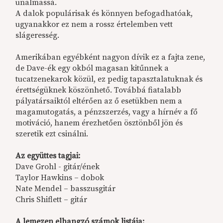
unalmassá.
A dalok populárisak és könnyen befogadhatóak,
ugyanakkor ez nem a rossz értelemben vett
slágeresség.
Amerikában egyébként nagyon dívik ez a fajta zene,
de Dave-ék egy okból magasan kitűnnek a
tucatzenekarok közül, ez pedig tapasztalatuknak és
érettségüknek köszönhető. Továbbá fiatalabb
pályatársaiktól eltérően az ő esetükben nem a
magamutogatás, a pénzszerzés, vagy a hírnév a fő
motiváció, hanem érezhetően ösztönből jön és
szeretik ezt csinálni.
Az együttes tagjai:
Dave Grohl - gitár/ének
Taylor Hawkins – dobok
Nate Mendel – basszusgitár
Chris Shiflett – gitár
A lemezen elhangzó számok listája: