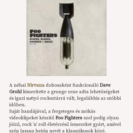
A néhai
Nirvana
dobosaként funkcionáló
Dave
Grohl
kimerítette a grunge zene adta lehetőségeket
és igazi suttyó rocksztárrá vált, legalábbis az utóbbi
időben.
Saját bandájával, a fergeteges és mókás
videoklipeket készítő
Foo Fighters
-szel pedig olyan
jóízű, rock ’n’ roll életérzésű lemezeket gyárt, amivel
szép lassan beírja nevét a klasszikusok közé.