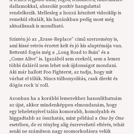
dallamokkal, abszolút pozitív hangulattal
rendelkezik. Mellesleg a hozzá készített videoklip is
remekül eltalált, kis hazánkban pedig most még
aktuálisnak is mondható.
Szintén jó az „Erase-Replace” című szerzemény is,
ami kissé retrós érzetet kelt és jó kis alaptémája van.
Rettentő fogós még a „Long Road to Ruin” és a
„Come Alive” is. Igazából sem ezekről, sem a lemez
többi daláról nem lehet sok újdonságot mondani.
Aki már hallott Foo Fighterst, az tudja, hogy mit
várhat el tőlük. Nincs túlbonyolítás, csak direkt és
dögös rock ’n’ roll.
Azonban ha a korábbi lemezekhez hasonlíthatnám
az újat, akkor mindenképpen elmondanám, hogy
egy leheletnyivel talán komorabb, komolyabb és
higgadtabb az összhatás, mint például a
One by One
esetében, de ez tényleg alig észrevehető eltérés, tehát
senki ne számítson nagy szomorkodásra velük