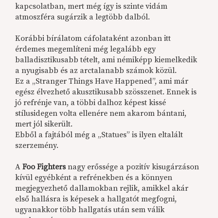
kapcsolatban, mert még így is szinte vidám
atmoszféra sugárzik a legtöbb dalból.
Korábbi bírálatom cáfolataként azonban itt
érdemes megemlíteni még legalább egy
balladisztikusabb tételt, ami némiképp kiemelkedik
a nyugisabb és az arctalanabb számok közül.
Ez a „Stranger Things Have Happened”, ami már
egész élvezhető akusztikusabb szösszenet. Ennek is
jó refrénje van, a többi dalhoz képest kissé
stílusidegen volta ellenére nem akarom bántani,
mert jól sikerült.
Ebből a fajtából még a „Statues” is ilyen eltalált
szerzemény.
A
Foo Fighters
nagy erőssége a pozitív kisugárzáson
kívül egyébként a refrénekben és a könnyen
megjegyezhető dallamokban rejlik, amikkel akár
első hallásra is képesek a hallgatót megfogni,
ugyanakkor több hallgatás után sem válik